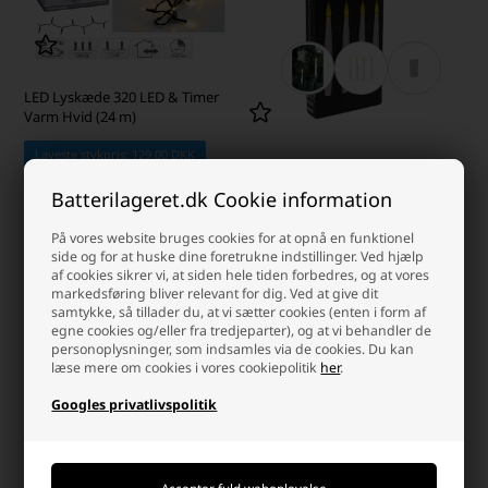
LED Lyskæde 320 LED & Timer
Varm Hvid (24 m)
Laveste stykpris: 129,00 DKK
LED Juletræslys med
Fjernbetjening Hvid, 4 stk.
Batterilageret.dk Cookie information
Laveste stykpris: 44,00 DKK
På vores website bruges cookies for at opnå en funktionel
149,00 DKK
59,00 DKK
side og for at huske dine foretrukne indstillinger. Ved hjælp
af cookies sikrer vi, at siden hele tiden forbedres, og at vores
På lager
På lager
markedsføring bliver relevant for dig. Ved at give dit
-
Afsendes
mandag
-
Afsendes
mandag
samtykke, så tillader du, at vi sætter cookies (enten i form af
egne cookies og/eller fra tredjeparter), og at vi behandler de
-
+
-
+
personoplysninger, som indsamles via de cookies. Du kan
læse mere om cookies i vores cookiepolitik
her
.
Googles privatlivspolitik