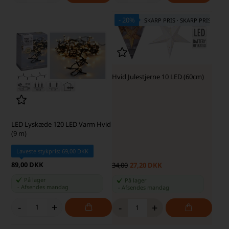
- 20%
SKARP PRIS · SKARP PRIS
Hvid Julestjerne 10 LED (60cm)
LED Lyskæde 120 LED Varm Hvid
(9 m)
Laveste stykpris: 69,00 DKK
89,00 DKK
34,00
27,20 DKK
På lager
På lager
-
Afsendes
mandag
-
Afsendes
mandag
-
+
-
+