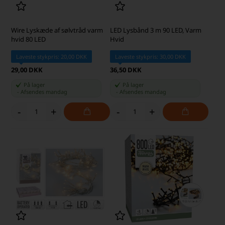
Wire Lyskæde af sølvtråd varm
LED Lysbånd 3 m 90 LED, Varm
hvid 80 LED
Hvid
Laveste stykpris: 20,00 DKK
Laveste stykpris: 30,00 DKK
29,00 DKK
36,50 DKK
På lager
På lager
-
Afsendes
mandag
-
Afsendes
mandag
-
+
-
+