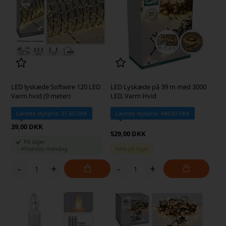
LED lyskæde Softwire 120 LED
LED Lyskæde på 39 m med 3000
Varm hvid (9 meter)
LED, Varm Hvid
Laveste stykpris: 31,50 DKK
Laveste stykpris: 449,00 DKK
39,00 DKK
529,00 DKK
På lager
-
Afsendes
mandag
Ikke på lager
-
+
-
+