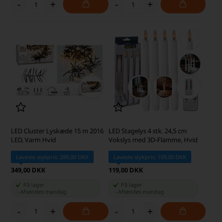
-
+
-
+
LED Cluster Lyskæde 15 m 2016
LED Stagelys 4 stk. 24,5 cm
LED, Varm Hvid
Vokslys med 3D-Flamme, Hvid
Laveste stykpris: 289,00 DKK
Laveste stykpris: 109,00 DKK
349,00 DKK
119,00 DKK
På lager
På lager
-
Afsendes
mandag
-
Afsendes
mandag
-
+
-
+