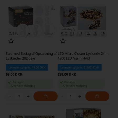
Sæt med Beslag til Opsætning af
LED Micro Cluster Lyskæde 24 m
Lyskæder, 202 dele
1200 LED, Varm Hvid
Laveste stykpris: 49,00 DKK
Laveste stykpris: 219,00 DKK
69,00 DKK
299,00 DKK
På lager
På lager
-
Afsendes
mandag
-
Afsendes
mandag
-
+
-
+