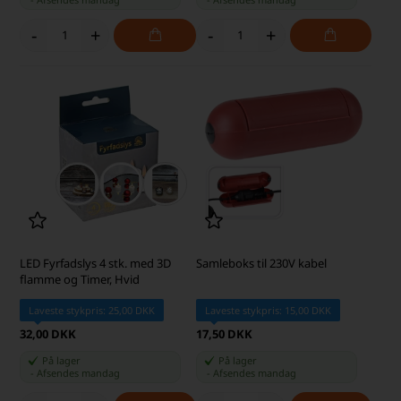
-
+
-
+
LED Fyrfadslys 4 stk. med 3D
Samleboks til 230V kabel
flamme og Timer, Hvid
Laveste stykpris: 25,00 DKK
Laveste stykpris: 15,00 DKK
32,00 DKK
17,50 DKK
På lager
På lager
-
Afsendes
mandag
-
Afsendes
mandag