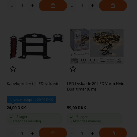
-
+
-
+
Kabelopruller til LED lyskæder
LED Lyskæde 80 LED Varm Hvid
Dual timer (6 m)
Laveste stykpris: 20,00 DKK
24,00 DKK
59,00 DKK
På lager
På lager
-
Afsendes
mandag
-
Afsendes
mandag
-
+
-
+