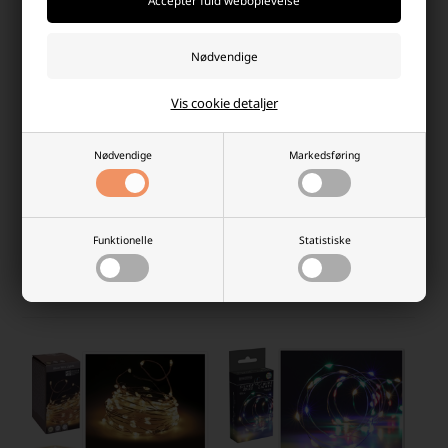
Vis cookie detaljer
LED Startsæt Lyskæde 10 m 100
LED lyskæde 20 LED Varm hvid
LED, Varm Hvid - Kan forlænges
(2m)
Nødvendige
Markedsføring
Laveste stykpris: 137,50 DKK
Laveste stykpris: 16,50 DKK
29,00 DKK
159,00 DKK
På lager
Funktionelle
Statistiske
Ikke på lager
-
Afsendes
mandag
-
+
-
+