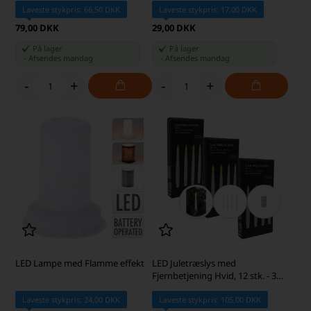
Laveste stykpris: 66,50 DKK
Laveste stykpris: 17,00 DKK
79,00 DKK
29,00 DKK
På lager
På lager
-
Afsendes
mandag
-
Afsendes
mandag
-
+
-
+
LED Lampe med Flamme effekt
LED Juletræslys med
Fjernbetjening Hvid, 12 stk. - 3
pakker af 4 stk.
Laveste stykpris: 24,00 DKK
Laveste stykpris: 105,00 DKK