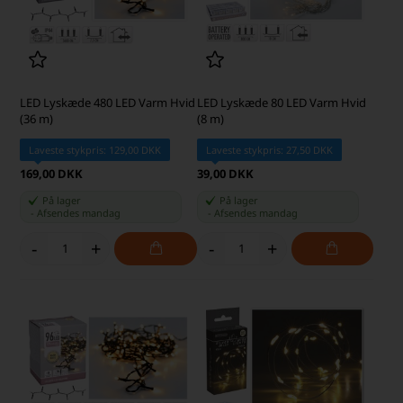
LED Lyskæde 480 LED Varm Hvid
LED Lyskæde 80 LED Varm Hvid
(36 m)
(8 m)
Laveste stykpris: 129,00 DKK
Laveste stykpris: 27,50 DKK
169,00 DKK
39,00 DKK
På lager
På lager
-
Afsendes
mandag
-
Afsendes
mandag
-
+
-
+