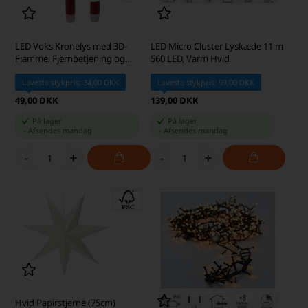
LED Voks Kronelys med 3D-
LED Micro Cluster Lyskæde 11 m
Flamme, Fjernbetjening og
560 LED, Varm Hvid
Timer, Rød, 2 stk.
Laveste stykpris: 34,00 DKK
Laveste stykpris: 99,00 DKK
49,00 DKK
139,00 DKK
På lager
På lager
-
Afsendes
mandag
-
Afsendes
mandag
-
+
-
+
Hvid Papirstjerne (75cm)