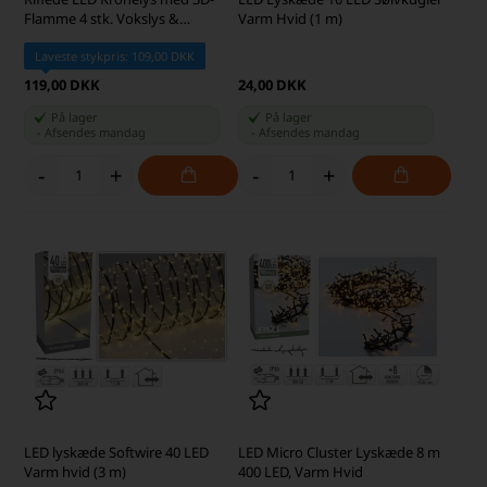
Flamme 4 stk. Vokslys &
Varm Hvid (1 m)
Fjernbetjening, Hvid
Laveste stykpris: 109,00 DKK
119,00 DKK
24,00 DKK
På lager
På lager
-
Afsendes
mandag
-
Afsendes
mandag
-
+
-
+
LED lyskæde Softwire 40 LED
LED Micro Cluster Lyskæde 8 m
Varm hvid (3 m)
400 LED, Varm Hvid