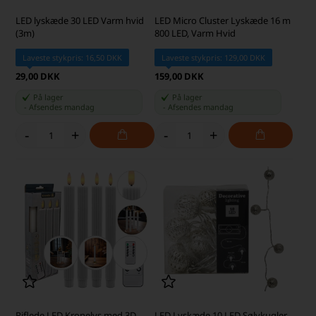
LED lyskæde 30 LED Varm hvid
LED Micro Cluster Lyskæde 16 m
(3m)
800 LED, Varm Hvid
Laveste stykpris: 16,50 DKK
Laveste stykpris: 129,00 DKK
29,00 DKK
159,00 DKK
På lager
På lager
-
Afsendes
mandag
-
Afsendes
mandag
-
+
-
+
Riflede LED Kronelys med 3D-
LED Lyskæde 10 LED Sølvkugler