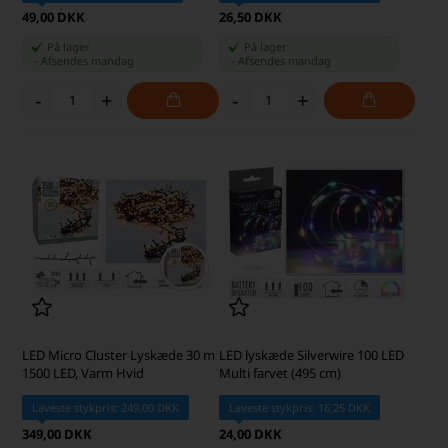
49,00 DKK
26,50 DKK
På lager
På lager
-
Afsendes
mandag
-
Afsendes
mandag
-
+
-
+
LED Micro Cluster Lyskæde 30 m
LED lyskæde Silverwire 100 LED
1500 LED, Varm Hvid
Multi farvet (495 cm)
Laveste stykpris: 249,00 DKK
Laveste stykpris: 16,25 DKK
349,00 DKK
24,00 DKK