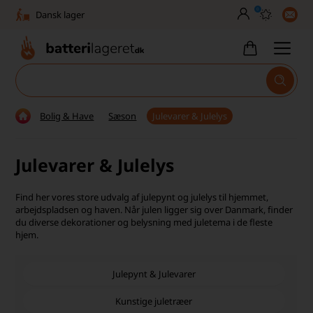
0
Dansk lager
30 dages returret
Tlf. er lukket uge 27-32
1040+ glade kunder på Trustpilot
Bolig & Have
Sæson
Julevarer & Julelys
Dag-til-dag levering
Julevarer & Julelys
Fri fragt over 499,-
Dansk lager
Find her vores store udvalg af julepynt og julelys til hjemmet,
arbejdspladsen og haven. Når julen ligger sig over Danmark, finder
30 dages returret
du diverse dekorationer og belysning med juletema i de fleste
hjem.
Tlf. er lukket uge 27-32
Julepynt & Julevarer
1040+ glade kunder på Trustpilot
Kunstige juletræer