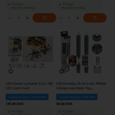
På lager
På lager
-
Afsendes
mandag
-
Afsendes
mandag
-
+
-
+
LED Cluster Lyskæde 5,5 m 768
LED Kronelys 25 cm 2 stk. Riflede
LED, Varm Hvid
Vokslys med Resin Top,
Laurbærgrøn
Laveste stykpris: 115,00 DKK
Laveste stykpris: 53,00 DKK
139,00 DKK
59,00 DKK
På lager
På lager
-
Afsendes
mandag
-
Afsendes
mandag