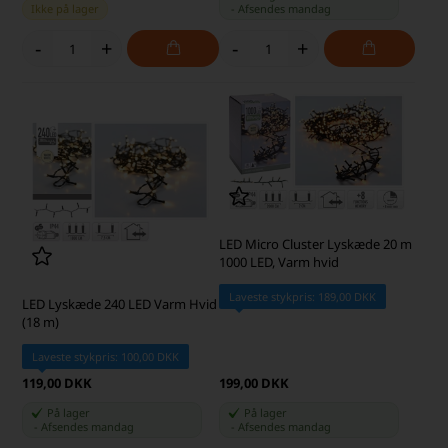
Ikke på lager
-
Afsendes
mandag
-
+
-
+
LED Micro Cluster Lyskæde 20 m
1000 LED, Varm hvid
Laveste stykpris: 189,00 DKK
LED Lyskæde 240 LED Varm Hvid
(18 m)
Laveste stykpris: 100,00 DKK
119,00 DKK
199,00 DKK
På lager
På lager
-
Afsendes
mandag
-
Afsendes
mandag