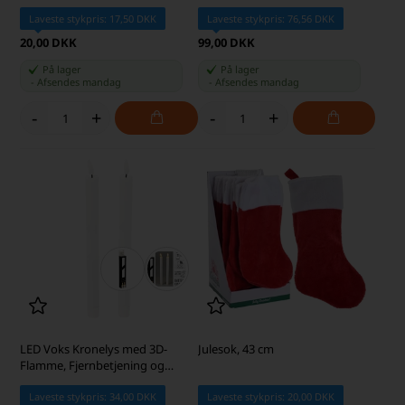
Laveste stykpris: 17,50 DKK
Laveste stykpris: 76,56 DKK
20,00 DKK
99,00 DKK
På lager
På lager
-
Afsendes
mandag
-
Afsendes
mandag
-
+
-
+
LED Voks Kronelys med 3D-
Julesok, 43 cm
Flamme, Fjernbetjening og
Timer, Hvid, 2 stk.
Laveste stykpris: 34,00 DKK
Laveste stykpris: 20,00 DKK