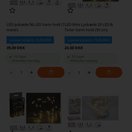
LED lyskæde 96 LED Varm hvid (7
LED Wire Lyskæde 20 LED &
meter)
Timer Varm Hvid (95 cm)
Laveste stykpris: 31,50 DKK
Laveste stykpris: 19,95 DKK
39,00 DKK
24,00 DKK
På lager
På lager
-
Afsendes
mandag
-
Afsendes
mandag
-
+
-
+