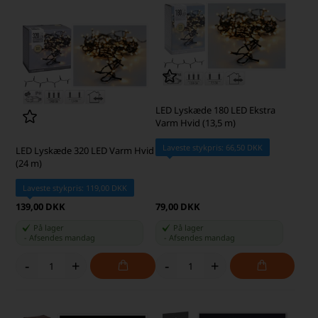
LED Lyskæde 180 LED Ekstra
Varm Hvid (13,5 m)
Laveste stykpris: 66,50 DKK
LED Lyskæde 320 LED Varm Hvid
(24 m)
Laveste stykpris: 119,00 DKK
139,00 DKK
79,00 DKK
På lager
På lager
-
Afsendes
mandag
-
Afsendes
mandag
-
+
-
+