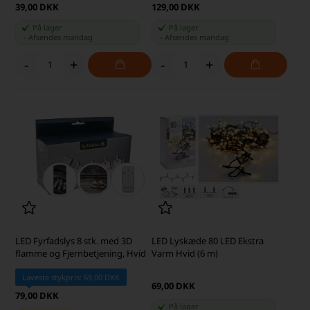
39,00 DKK
129,00 DKK
På lager
På lager
-
Afsendes
mandag
-
Afsendes
mandag
-
+
-
+
LED Fyrfadslys 8 stk. med 3D
LED Lyskæde 80 LED Ekstra
flamme og Fjernbetjening, Hvid
Varm Hvid (6 m)
Laveste stykpris: 69,00 DKK
69,00 DKK
79,00 DKK
På lager