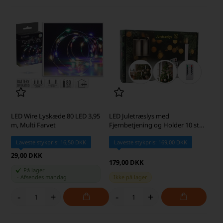
LED Wire Lyskæde 80 LED 3,95
LED Juletræslys med
m, Multi Farvet
Fjernbetjening og Holder 10 stk.
Passer også til Georg Jensen
Laveste stykpris: 16,50 DKK
Laveste stykpris: 169,00 DKK
29,00 DKK
179,00 DKK
På lager
-
Afsendes
mandag
Ikke på lager
-
+
-
+