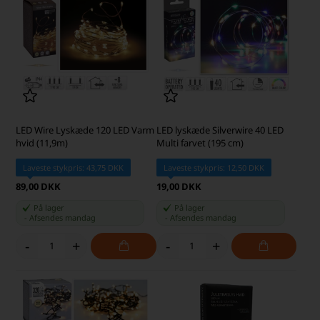
LED Wire Lyskæde 120 LED Varm
LED lyskæde Silverwire 40 LED
hvid (11,9m)
Multi farvet (195 cm)
Laveste stykpris: 43,75 DKK
Laveste stykpris: 12,50 DKK
89,00 DKK
19,00 DKK
På lager
På lager
-
Afsendes
mandag
-
Afsendes
mandag
-
+
-
+