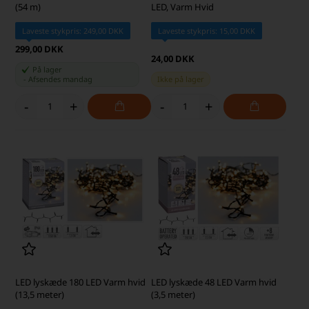
(54 m)
LED, Varm Hvid
Laveste stykpris: 249,00 DKK
Laveste stykpris: 15,00 DKK
299,00 DKK
24,00 DKK
På lager
-
Afsendes
mandag
Ikke på lager
-
+
-
+
LED lyskæde 180 LED Varm hvid
LED lyskæde 48 LED Varm hvid
(13,5 meter)
(3,5 meter)