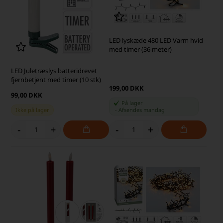
LED lyskæde 480 LED Varm hvid
med timer (36 meter)
LED Juletræslys batteridrevet
fjernbetjent med timer (10 stk)
199,00 DKK
99,00 DKK
På lager
Ikke på lager
-
Afsendes
mandag
-
+
-
+