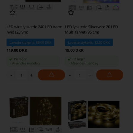
LED wire lyskæde 240 LED Varm
LED lyskæde Silverwire 20 LED
hvid (23,9m)
Multi farvet (95 cm)
Laveste stykpris: 89,00 DKK
Laveste stykpris: 12,50 DKK
119,00 DKK
19,00 DKK
På lager
På lager
-
Afsendes
mandag
-
Afsendes
mandag
-
+
-
+