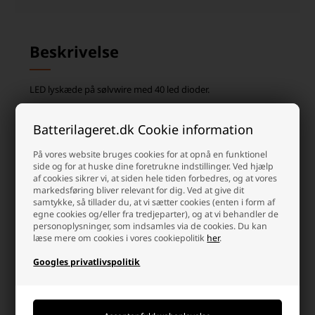
Beskrivelse
LED lyskæde på sølvwire med 40 led dioder.
Bruger 3 stk AA batterier.
Batterilageret.dk Cookie information
På vores website bruges cookies for at opnå en funktionel
side og for at huske dine foretrukne indstillinger. Ved hjælp
af cookies sikrer vi, at siden hele tiden forbedres, og at vores
Kunder købte også
markedsføring bliver relevant for dig. Ved at give dit
samtykke, så tillader du, at vi sætter cookies (enten i form af
egne cookies og/eller fra tredjeparter), og at vi behandler de
personoplysninger, som indsamles via de cookies. Du kan
læse mere om cookies i vores cookiepolitik
her
.
Googles privatlivspolitik