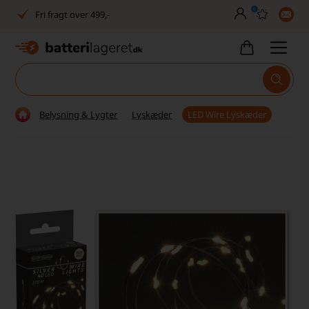
0
Fri fragt over 499,-
Dansk lager
30 dages returret
Tlf. er lukket uge 27-32
Belysning & Lygter
Lyskæder
LED Wire Lyskæder
1040+ glade kunder på Trustpilot
Dag-til-dag levering
Fri fragt over 499,-
Dansk lager
30 dages returret
Tlf. er lukket uge 27-32
1040+ glade kunder på Trustpilot