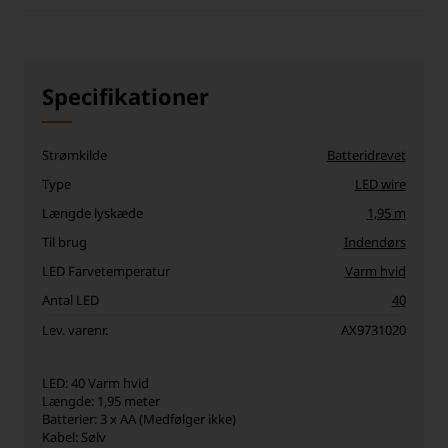
Specifikationer
Strømkilde
Batteridrevet
Type
LED wire
Længde lyskæde
1,95 m
Til brug
Indendørs
LED Farvetemperatur
Varm hvid
Antal LED
40
Lev. varenr.
AX9731020
LED: 40 Varm hvid
Længde: 1,95 meter
Batterier: 3 x AA (Medfølger ikke)
Kabel: Sølv