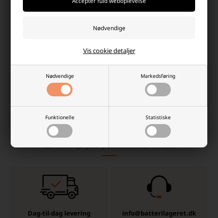
Maxell LR06/AA Alkaline
Maxell LR03/AAA Alkaline
Batterier, 32 stk. Pakning
Batterier 1,5 V, 32 stk
Vis cookie detaljer
79,00 DKK
79,00 DKK
Nødvendige
Markedsføring
Afsendes
i dag
Afsendes
i dag
-
+
-
+
Funktionelle
Statistiske
Hvorfor handle hos batterilageret?
Der er mange gode grunde, men her er et par
Dag-til-dag levering
info@batterilageret.dk