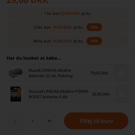
29,00
DKK
1
ks.
kun
pr. ks.
19,00
DKK
12
ks.
kun
pr. ks.
34%
16,00
DKK
48
ks.
kun
pr. ks.
45%
Har du husket at købe…
Maxell LR06/AA Alkaline
79,00 DKK
Batterier, 32 stk. Pakning
Duracell LR06/AA Alkaline POWER
26,95 DKK
BOOST Batterier, 4 stk.
-
+