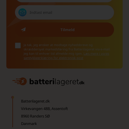
Ja tak, jeg ønsker at modtage nyhedsbreve og
skræddersyet markedsføring fra Batterilageret via e-mail.
Jeg kan til enhver tid afmelde mig igen.
Læs mere i vores
samtykkeerklæring for elektronisk post
Batterilageret.dk
Virkevangen 48B, Assentoft
8960 Randers SØ
Danmark