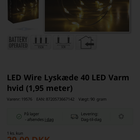
LED Wire Lyskæde 40 LED Varm
hvid (1,95 meter)
Varenr:
19576
EAN:
8720573667142
Vægt:
90
gram
På lager
Levering:
-
afsendes
i dag
Dag-til-dag
1
ks.
kun
29,00
DKK