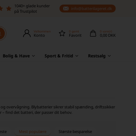
1040+ glade kunder
info@batterilageret.dk
på Trustpilot
Velkommen
0
gemt
0
vare(r)
Konto
Favorit
0,00 DKK
Bolig & Have
Sport & Fritid
Restsalg
 og overvågning. Blybatterier sikrer stabil spænding, driftssikker
 – find det batteri, der passer dit behov.
este
Mest populære
Største besparelse