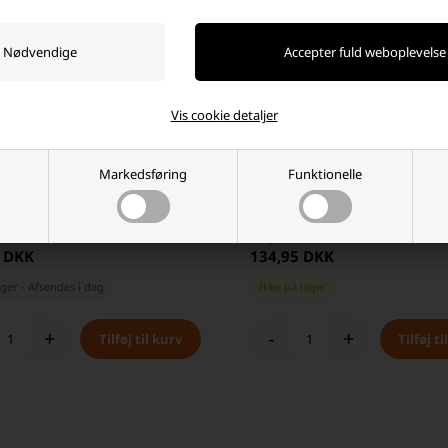
Vis cookie detaljer
Markedsføring
Funktionelle
P632 Blybatteri 6V 3,2Ah
Vision CP1208 Blybatteri 12V 0,8
Ledning
 stykpris: 124,95 DKK
Laveste stykpris: 110,00 DKK
5 DKK
134,95 DKK
ager
-
Afsendes
i dag
Ikke på lager
+
-
+