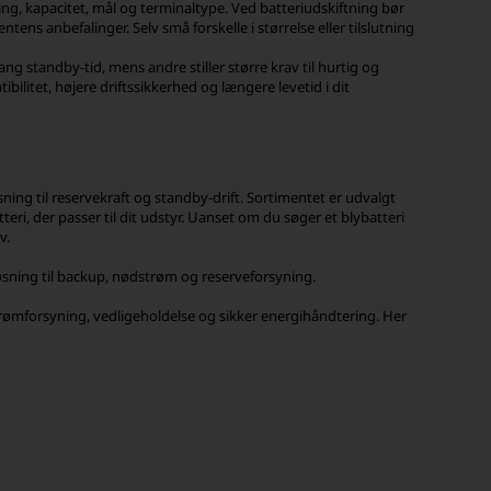
ding, kapacitet, mål og terminaltype. Ved batteriudskiftning bør
ens anbefalinger. Selv små forskelle i størrelse eller tilslutning
ng standby-tid, mens andre stiller større krav til hurtig og
ilitet, højere driftssikkerhed og længere levetid i dit
øsning til reservekraft og standby-drift. Sortimentet er udvalgt
ri, der passer til dit udstyr. Uanset om du søger et blybatteri
v.
 løsning til backup, nødstrøm og reserveforsyning.
 strømforsyning, vedligeholdelse og sikker energihåndtering. Her