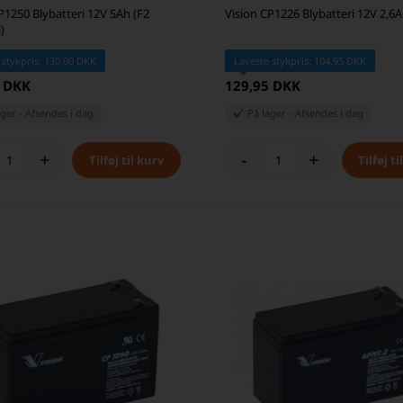
P1250 Blybatteri 12V 5Ah (F2
Vision CP1226 Blybatteri 12V 2,6
)
 stykpris: 130,00 DKK
Laveste stykpris: 104,95 DKK
5 DKK
129,95 DKK
ager
-
Afsendes
i dag
På lager
-
Afsendes
i dag
+
-
+