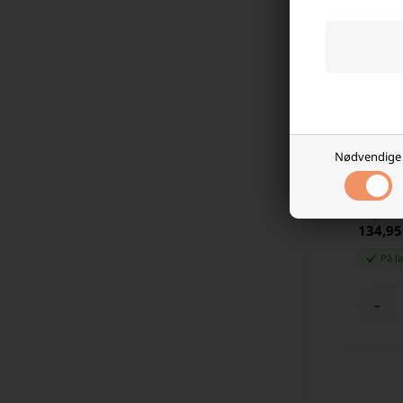
Nødvendige
Vision C
Laveste
134,9
På l
-