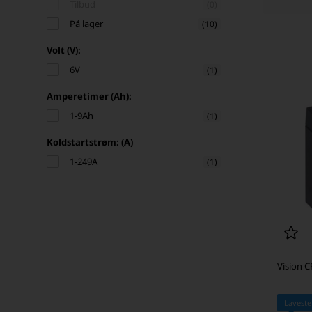
Tilbud
(0)
På lager
(10)
Volt (V):
6V
(1)
Amperetimer (Ah):
1-9Ah
(1)
Koldstartstrøm: (A)
1-249A
(1)
Vision C
Laveste