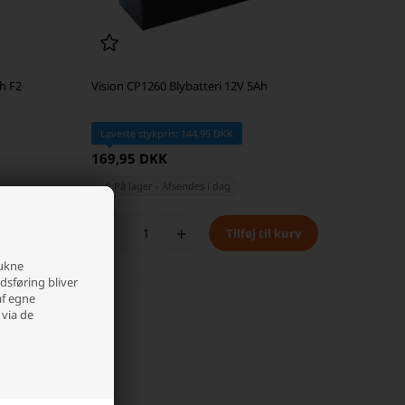
h F2
Vision CP1260 Blybatteri 12V 5Ah
Laveste stykpris: 144,95 DKK
169,95 DKK
På lager
-
Afsendes
i dag
-
+
rukne
edsføring bliver
af egne
 via de