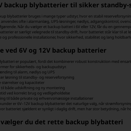
 backup blybatterier til sikker standby
up blybatterier bruges i mange typer udstyr, hvor en stabil reserveforsyning
i anvendes ofte i alarmanlæg, UPS-løsninger, nødlys, adgangskontrol, overvå
fgørende. Når du vælger et backup batteri i 6V eller 12V, får du en gennem
tterier er særligt velegnede til standby-drift, hvor batteriet står klar til at 
 og professionelle installationer, hvor sikkerhed, stabilitet og lang holdbarh
e ved 6V og 12V backup batterier
lybatteri er populært, fordi det kombinerer robust konstruktion med ensar
ormer for sikkerheds- og backupudstyr.
ænding til alarm, nødlys og UPS
ker løsning til standby- og reserveforsyning
e størrelser og kapaciteter
til både udskiftning og ny montering
tid ved korrekt brug og vedligeholdelse
ng til både private og erhvervsmæssige installationer
under er 6V–12V backup blybatterier det naturlige valg, når strømforsyningen
vor batteriet sjældent er synligt i daglig drift, men har stor betydning, når
vælger du det rette backup blybatteri