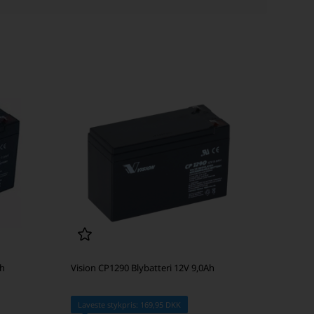
Ah
Vision CP1290 Blybatteri 12V 9,0Ah
Laveste stykpris: 169,95 DKK