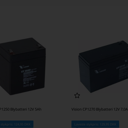
P1250 Blybatteri 12V 5Ah
Vision CP1270 Blybatteri 12V 7,0
 stykpris: 124,95 DKK
Laveste stykpris: 129,95 DKK