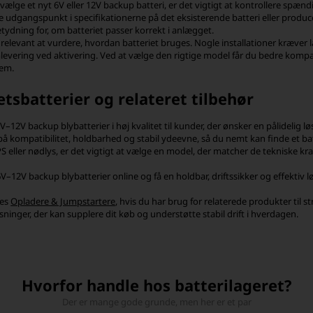
 vælge et nyt 6V eller 12V backup batteri, er det vigtigt at kontrollere spæn
e udgangspunkt i specifikationerne på det eksisterende batteri eller producent
tydning for, om batteriet passer korrekt i anlægget.
relevant at vurdere, hvordan batteriet bruges. Nogle installationer kræver la
levering ved aktivering. Ved at vælge den rigtige model får du bedre kompatib
em.
etsbatterier og relateret tilbehør
6V–12V backup blybatterier i høj kvalitet til kunder, der ønsker en pålidelig l
å kompatibilitet, holdbarhed og stabil ydeevne, så du nemt kan finde et batte
PS eller nødlys, er det vigtigt at vælge en model, der matcher de tekniske kra
 6V–12V backup blybatterier online og få en holdbar, driftssikker og effektiv
res
Opladere & Jumpstartere
, hvis du har brug for relaterede produkter til
sninger, der kan supplere dit køb og understøtte stabil drift i hverdagen.
Hvorfor handle hos batterilageret?
Der er mange gode grunde, men her er et par