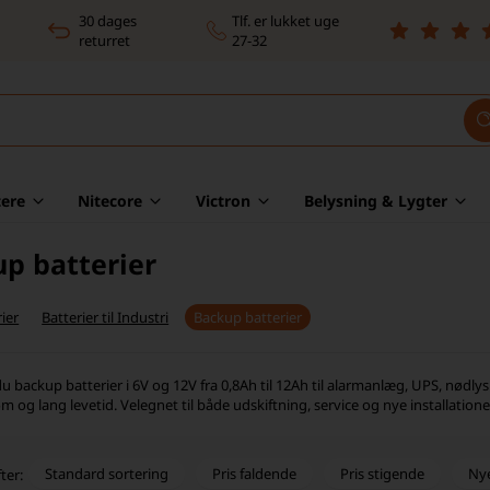
30 dages
Tlf. er lukket uge
returret
27-32
ere
Nitecore
Victron
Belysning & Lygter
p batterier
ier
Batterier til Industri
Backup batterier
u backup batterier i 6V og 12V fra 0,8Ah til 12Ah til alarmanlæg, UPS, nødlys
 og lang levetid. Velegnet til både udskiftning, service og nye installationer
Standard sortering
Pris faldende
Pris stigende
Ny
ter: