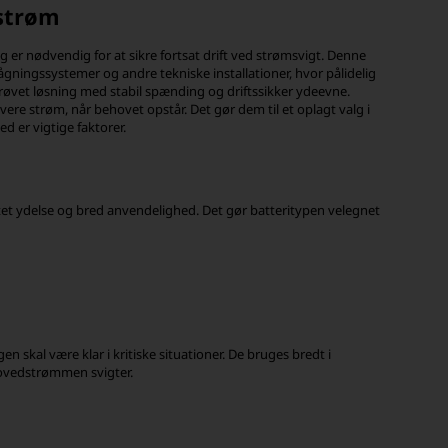
-strøm
 er nødvendig for at sikre fortsat drift ved strømsvigt. Denne
gningssystemer og andre tekniske installationer, hvor pålidelig
prøvet løsning med stabil spænding og driftssikker ydeevne.
levere strøm, når behovet opstår. Det gør dem til et oplagt valg i
ed er vigtige faktorer.
tet ydelse og bred anvendelighed. Det gør batteritypen velegnet
 skal være klar i kritiske situationer. De bruges bredt i
 hovedstrømmen svigter.