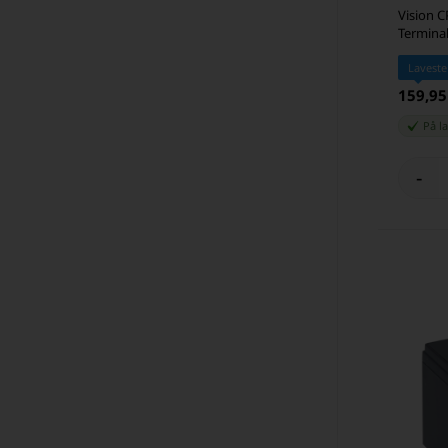
Vision C
Terminal
Laveste
159,9
På l
-