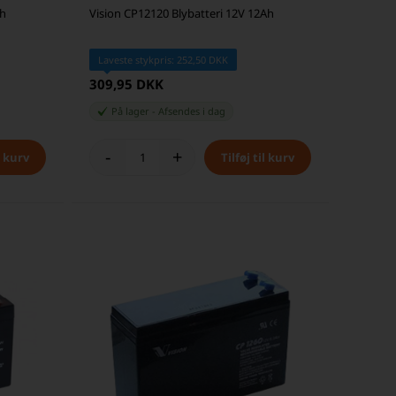
Ah
Vision CP12120 Blybatteri 12V 12Ah
Laveste stykpris: 252,50 DKK
309,95 DKK
På lager
-
Afsendes
i dag
-
+