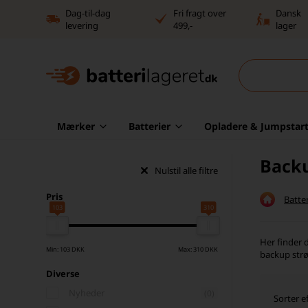
Dag-til-dag
Fri fragt over
Dansk
levering
499,-
lager
Mærker
Batterier
Opladere & Jumpstart
Backu
Nulstil alle filtre
Pris
Batter
103
310
Her finder d
Min: 103 DKK
Max: 310 DKK
backup strøm
Diverse
Nyheder
(0)
Sorter ef