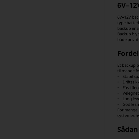
6V–12V
6V–12V back
type batter
backup er a
Backup blyba
både private
Fordel
Et backup b
til mange f
• Stabil sp
• Driftssik
• Fås i fler
• Velegnet 
• Lang leve
• God løsni
For mange k
systemer, h
Sådan 