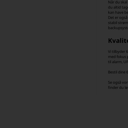
Når du skal
du altid tag
kan have be
Det er også 
stabil strøm
backupsyst
Kvalit
Vi tilbyder 
med fokus p
til alarm, U
Bestil dine
Se også vo
finder du lø