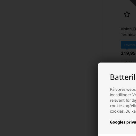
Vision C
Terminal
Laveste
219,9
På l
Batteri
-
På vores websi
indstillinger. 
relevant for di
cookies og/ell
cookies. Du ka
Googles priva