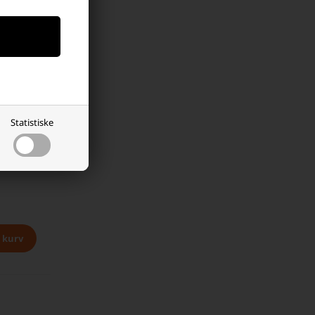
Statistiske
Ah med