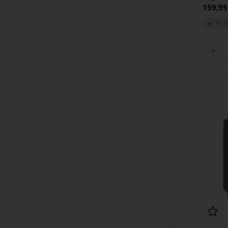
159,9
På l
-