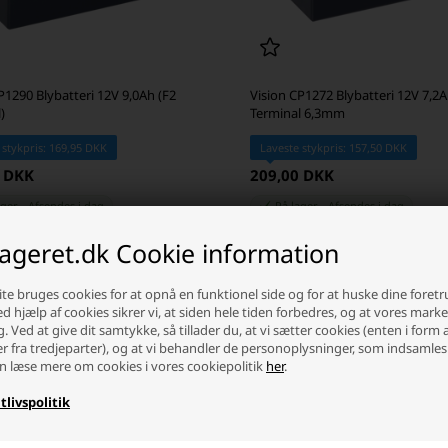
P1290 Blybatteri 12V 9,0Ah (F2
Vision CP1272 Blybatteri 12V 7,2A
)
Terminal 6,3mm
 stykpris: 169,95 DKK
Laveste stykpris: 157,50 DKK
5 DKK
209,00 DKK
ager
-
Afsendes
i dag
På lager
-
Afsendes
i dag
lageret.dk Cookie information
+
-
+
te bruges cookies for at opnå en funktionel side og for at huske dine foret
Ved hjælp af cookies sikrer vi, at siden hele tiden forbedres, og at vores mark
g. Ved at give dit samtykke, så tillader du, at vi sætter cookies (enten i form 
er fra tredjeparter), og at vi behandler de personoplysninger, som indsamles
n læse mere om cookies i vores cookiepolitik
her
.
tlivspolitik