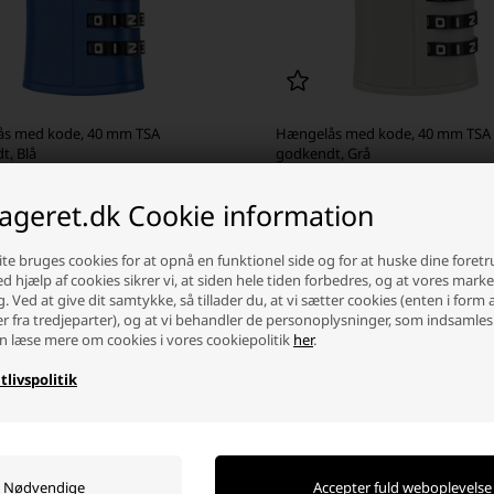
s med kode, 40 mm TSA
Hængelås med kode, 40 mm TSA
t, Blå
godkendt, Grå
 stykpris: 25,00 DKK
Laveste stykpris: 25,00 DKK
lageret.dk Cookie information
 DKK
40,00 DKK
ager
-
Afsendes
i dag
På lager
-
Afsendes
i dag
te bruges cookies for at opnå en funktionel side og for at huske dine foret
Ved hjælp af cookies sikrer vi, at siden hele tiden forbedres, og at vores mark
g. Ved at give dit samtykke, så tillader du, at vi sætter cookies (enten i form 
+
-
+
er fra tredjeparter), og at vi behandler de personoplysninger, som indsamles
n læse mere om cookies i vores cookiepolitik
her
.
tlivspolitik
rhed med robuste og smarte hængelåse