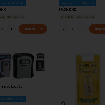
 stykpris: 24,00 DKK
Laveste stykpris: 30,00 DKK
 DKK
39,00 DKK
ager
-
Afsendes
i dag
På lager
-
Afsendes
i dag
+
-
+
ks med kodelås
 stykpris: 99,00 DKK