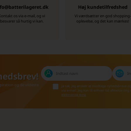
fo@batterilageret.dk
Høj kundetilfredshed
Kontakt os via e-mail, og vi
Vi værdsætter en god shopping
besvarer så hurtig vi kan.
oplevelse, og det kan mærkes!
hedsbrev!
iration og de vildeste
Ja tak, jeg ønsker at modtage nyhedsbreve o
via e-mail. Jeg kan til enhver tid afmelde mig
elektronisk post