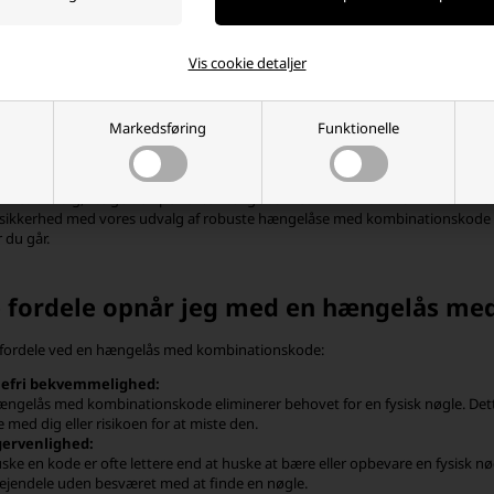
r søger pålidelig sikkerhed til dine værdigenstande, tilbyder vi robuste hæn
årde påvirkninger fra daglig brug og er ideelle til alt fra bagage til skabe 
sikkerheden til dine behov og præferencer.
Vis cookie detaljer
ortiment stopper ikke der. Vi er også glade for at tilbyde TSA-godkendte 
 fra USA. Disse hængelåse er specielt designet til at imødekomme Transportati
le på lufthavne har specifikke nøgler og procedurer til at åbne og inspicer
Markedsføring
Funktionelle
el vidende at dine ejendele forbliver beskyttet, mens de stadig er tilgængeli
u er en hyppig rejsende eller bare vil sikre dine ejendele derhjemme, har 
res udvalg, vælge den perfekte hængelås med kombinationskode til dine beh
 sikkerhed med vores udvalg af robuste hængelåse med kombinationskode o
 du går.
e fordele opnår jeg med en hængelås m
e fordele ved en hængelås med kombinationskode:
efri bekvemmelighed:
ængelås med kombinationskode eliminerer behovet for en fysisk nøgle. Dett
 med dig eller risikoen for at miste den.
ervenlighed:
uske en kode er ofte lettere end at huske at bære eller opbevare en fysisk 
 ejendele uden besværet med at finde en nøgle.