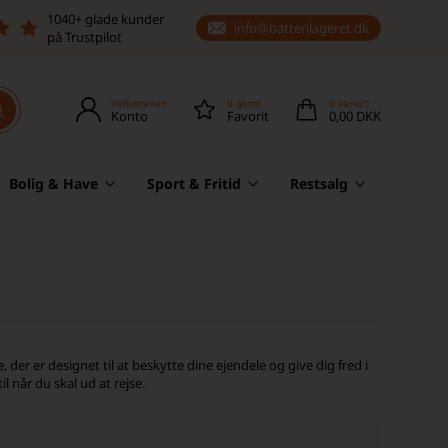
1040+ glade kunder
info@batterilageret.dk
på Trustpilot
Velkommen
0
gemt
0
vare(r)
Konto
Favorit
0,00 DKK
Bolig & Have
Sport & Fritid
Restsalg
r er designet til at beskytte dine ejendele og give dig fred i
 når du skal ud at rejse.