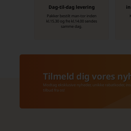
Dag-til-dag levering
in
Pakker bestilt man-tor inden
kl.15.30 og fre kl.14.00 sendes
samme dag.
Tilmeld dig vores ny
Modtag eksklusive nyheder, unikke rabatkoder, insp
tilbud fra os!