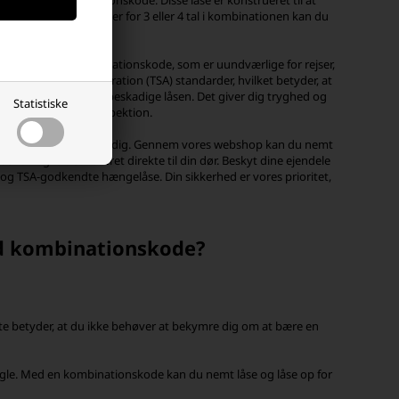
gelåse med kombinationskode. Disse låse er konstrueret til at
og mere. Med muligheder for 3 eller 4 tal i kombinationen kan du
hængelåse med kombinationskode, som er uundværlige for rejser,
on Security Administration (TSA) standarder, hvilket betyder, at
e din bagage uden at beskadige låsen. Det giver dig tryghed og
Statistiske
ge for autoriseret inspektion.
vi den rette løsning for dig. Gennem vores webshop kan du nemt
ov og få den leveret direkte til din dør.
Beskyt dine ejendele
g TSA-godkendte hængelåse. Din sikkerhed er vores prioritet,
ed kombinationskode?
e betyder, at du ikke behøver at bekymre dig om at bære en
nøgle. Med en kombinationskode kan du nemt låse og låse op for