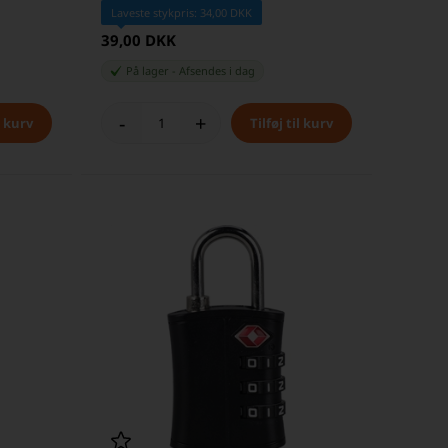
Laveste stykpris: 34,00 DKK
39,00 DKK
På lager
-
Afsendes
i dag
-
+