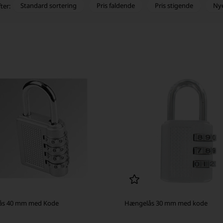
Standard sortering
Pris faldende
Pris stigende
Ny
ter:
ås 40 mm med Kode
Hængelås 30 mm med kode