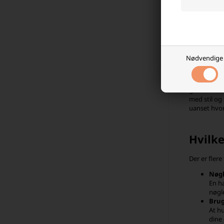
For dig, de
modstå de h
skræddersy 
Men vores s
især til og
TSA-persona
Nødvendige
sikkerhed, v
Uanset om d
gennemse vo
med stil og
uanset hvor
Hvilk
Der er fler
Nøgl
En h
nøgle
Brug
At h
dine