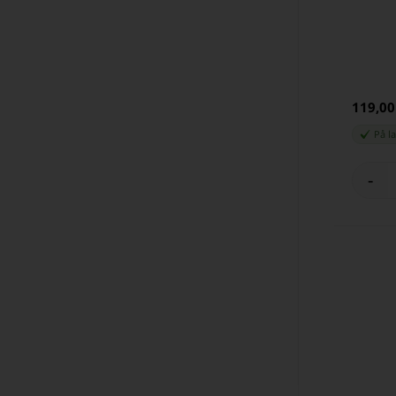
119,0
På l
-