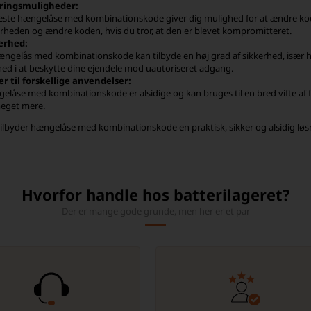
ringsmuligheder:
leste hængelåse med kombinationskode giver dig mulighed for at ændre koden 
erheden og ændre koden, hvis du tror, at den er blevet kompromitteret.
erhed:
ængelås med kombinationskode kan tilbyde en høj grad af sikkerhed, især hv
hed i at beskytte dine ejendele mod uautoriseret adgang.
er til forskellige anvendelser:
elåse med kombinationskode er alsidige og kan bruges til en bred vifte af f
eget mere.
tilbyder hængelåse med kombinationskode en praktisk, sikker og alsidig løsn
Hvorfor handle hos batterilageret?
Der er mange gode grunde, men her er et par