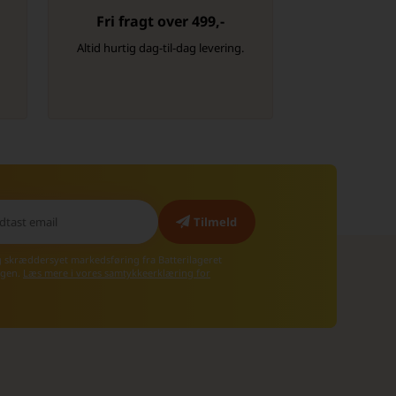
Fri fragt over 499,-
-
Altid hurtig dag-til-dag levering.
g skræddersyet markedsføring fra Batterilageret
 igen.
Læs mere i vores samtykkeerklæring for