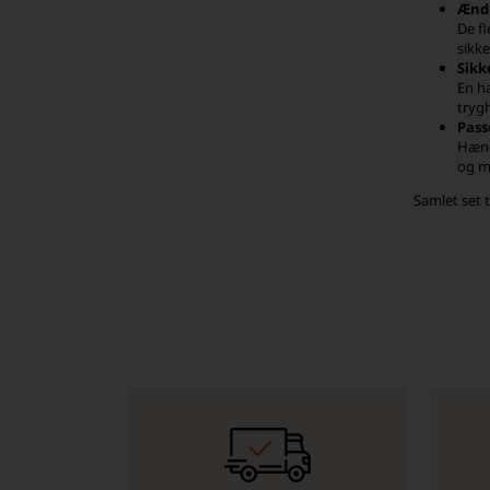
Ænd
De f
sikk
Sikk
En h
tryg
Pass
Hæng
og m
Samlet set 