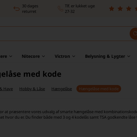
30 dages
Tlf. er lukket uge
returret
27-32
ere
Nitecore
Victron
Belysning & Lygter
elåse med kode
 & Have
Hobby & Låse
Hængelåse
Hængelåse med kode
 for at præsentere vores udvalg af smarte hængelåse med kombinationskode, de
set hvor du er. Du finder både med 3 og 4 kodelås samt TSA godkendte låse til