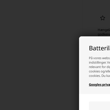
Hængelå
godkend
Laveste
Batteri
40,00
På l
På vores websi
indstillinger. 
relevant for di
-
cookies og/ell
cookies. Du ka
Googles priva
Sikke