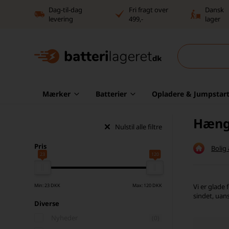
Dag-til-dag
Fri fragt over
Dansk
levering
499,-
lager
Mærker
Batterier
Opladere & Jumpstart
Hæng
Nulstil alle filtre
Pris
Bolig
23
120
Min: 23 DKK
Max: 120 DKK
Vi er glade
sindet, uan
Diverse
Nyheder
(0)