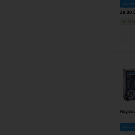
Laveste
29,00
På l
-
Nøglebo
Laveste