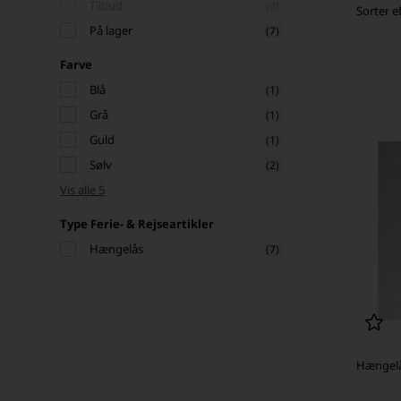
Tilbud
(0)
Sorter ef
På lager
(7)
Farve
Blå
(1)
Grå
(1)
Guld
(1)
Sølv
(2)
Vis alle 5
Type Ferie- & Rejseartikler
Hængelås
(7)
Hængel