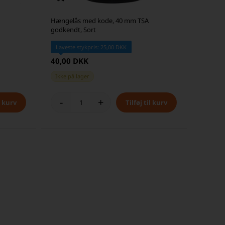
Hængelås med kode, 40 mm TSA
godkendt, Sort
Laveste stykpris: 25,00 DKK
40,00 DKK
Ikke på lager
-
+