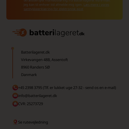
skræddersyet markedsføring fra Batterilageret via e-mail.
Jeg kan til enhver tid afmelde mig igen.
Læs mere i vores
samtykkeerklæring for elektronisk post
Batterilageret.dk
Virkevangen 48B, Assentoft
8960 Randers SØ
Danmark
+45 2398 3795 (Tlf. er lukket uge 27-32 - send os en e-mail)
info@batterilageret.dk
CVR: 25273729
Se rutevejledning