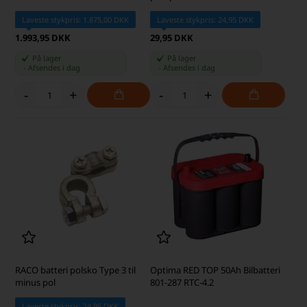
Laveste stykpris: 1.875,00 DKK
Laveste stykpris: 24,95 DKK
1.993,95 DKK
29,95 DKK
På lager
På lager
-
Afsendes
i dag
-
Afsendes
i dag
-
+
-
+
RACO batteri polsko Type 3 til
Optima RED TOP 50Ah Bilbatteri
minus pol
801-287 RTC-4.2
Laveste stykpris: 24,95 DKK