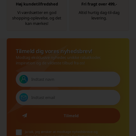
Høj kundetilfredshed
Fri fragt over 499,-
Vi værdsætter en god
Altid hurtig dag-til-dag
shopping-oplevelse, og det
levering.
kan mærkes!
Tilmeld dig vores nyhedsbrev!
Modtag eksklusive nyheder, unikke rabatkoder,
inspiration og de vildeste tilbud fra os!
Ja tak, jeg ønsker at modtage nyhedsbreve og