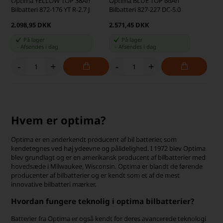
Optima YELLOW TOP 38Ah
Optima BLUE TOP 66Ah
Bilbatteri 872-176 YT R-2.7 J
Bilbatteri 827-227 DC-5.0
2.098,95 DKK
2.571,45 DKK
På lager
På lager
-
Afsendes
i dag
-
Afsendes
i dag
-
+
-
+
Hvem er optima?
Optima er en anderkendt producent af bil batterier, som
kendetegnes ved høj ydeevne og pålidelighed. I 1972 blev Optima
blev grundlagt og er en amerikansk producent af bilbatterier med
hovedsæde i Milwaukee, Wisconsin. Optima er blandt de førende
producenter af bilbatterier og er kendt som et af de mest
innovative bilbatteri mærker.
Hvordan fungere teknolig i optima bilbatterier?
Batterier fra Optima er også kendt for deres avancerede teknologi