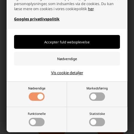
-
Afsendes
i dag
-
Afsendes
i dag
personoplysninger, som indsamles via de cookies. Du kan
læse mere om cookies i vores cookiepolitik
her
.
-
+
-
+
Googles privatlivspolitik
Vis cookie detaljer
Nødvendige
Markedsføring
Optima RED TOP 44Ah Bilbatteri
Optima YELLOW TOP 38Ah
835-255 RTR-3.7
Bilbatteri 873-176 YT R-2.7
1.836,45 DKK
1.783,95 DKK
Funktionelle
Statistiske
På lager
På lager
-
Afsendes
i dag
-
Afsendes
i dag
-
+
-
+