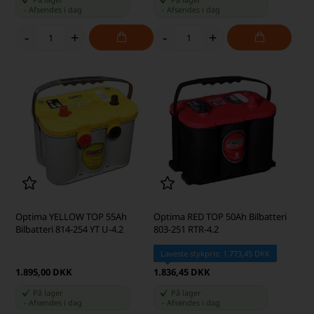
-
Afsendes
i dag
-
Afsendes
i dag
-
+
-
+
Optima YELLOW TOP 55Ah
Optima RED TOP 50Ah Bilbatteri
Bilbatteri 814-254 YT U-4.2
803-251 RTR-4.2
Laveste stykpris: 1.773,45 DKK
1.895,00 DKK
1.836,45 DKK
På lager
På lager
-
Afsendes
i dag
-
Afsendes
i dag