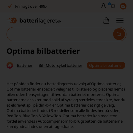
0
Dansk lager
30 dages returret
Tlf. er lukket uge 27-32
1040+ glade kunder på Trustpilot
Optima bilbatterier
Dag-til-dag levering
Batterier
Bil - Motorcykel batterier
Optima bilbatterier
Fri fragt over 499,-
Dansk lager
Her på siden finder du batterilagerets udvalg af Optima batterier,
Optima batterier er specielt velegnet til bilstereo og placeres nemt i
30 dages returret
bilen uden hensyntagen til hvordan batteriet monteres. Optima
batterierne er sikret mod spild af syre og særdeles stødsikre, har du
et eldrevet spil på din 4x4 er Optima batterier det rigtige valg.
Tlf. er lukket uge 27-32
Optima batterier findes i 3 modeller som alle findes her på siden,
Red Top, Blue Top & Yellow Top. Optima batterier kan med stor
1040+ glade kunder på Trustpilot
fordel anvendes i Autocamper som forbrugsbatteri da batterierne
kan dybdeaflades uden at tage skade.