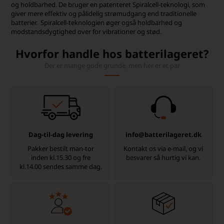
og holdbarhed. De bruger en patenteret Spiralcell-teknologi, som
giver mere effektiv og pålidelig strømudgang end traditionelle
batterier. Spiralcell-teknologien øger også holdbarhed og
modstandsdygtighed over for vibrationer og stød.
Hvorfor handle hos batterilageret?
Der er mange gode grunde, men her er et par
Dag-til-dag levering
info@batterilageret.dk
Pakker bestilt man-tor
Kontakt os via e-mail, og vi
inden kl.15.30 og fre
besvarer så hurtig vi kan.
kl.14.00 sendes samme dag.