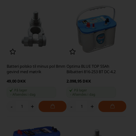
Batteri polsko til minus pol 8mm
Optima BLUE TOP 55Ah
gevind med møtrik
Bilbatteri 816-253 BT DC-4.2
49,00 DKK
2.098,95 DKK
På lager
På lager
-
Afsendes
i dag
-
Afsendes
i dag
-
+
-
+