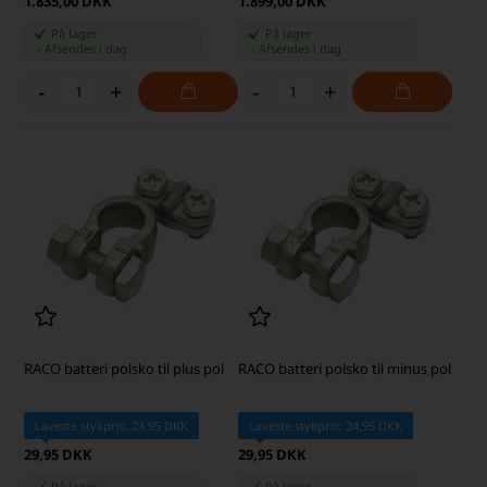
1.835,00 DKK
1.899,00 DKK
På lager
På lager
-
Afsendes
i dag
-
Afsendes
i dag
-
+
-
+
RACO batteri polsko til plus pol
RACO batteri polsko til minus pol
Laveste stykpris: 24,95 DKK
Laveste stykpris: 24,95 DKK
29,95 DKK
29,95 DKK
På lager
På lager