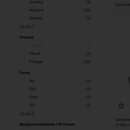
Grundig
(4)
Sorter ef
Nitecore
(23)
Tekmee
(1)
Vis alle 5
Diverse
Nyheder
(0)
Tilbud
(1)
På lager
(33)
Farve
Blå
(2)
Grå
(1)
Grøn
(1)
Gul
(1)
Vis alle 8
Nitecor
Beskyttelsesklasse / IP-Klasse
21700 Li