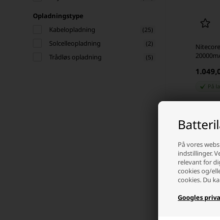
Opladningstype
Kabelopladning
(25)
Solcelleopladning
(2)
Nitecor
20000m
Trådløs opladning
(5)
1.049,
På l
-
Batteri
På vores websi
indstillinger. 
relevant for di
cookies og/ell
cookies. Du ka
Googles priva