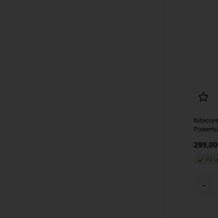
Nitecor
Powerba
299,0
På l
-