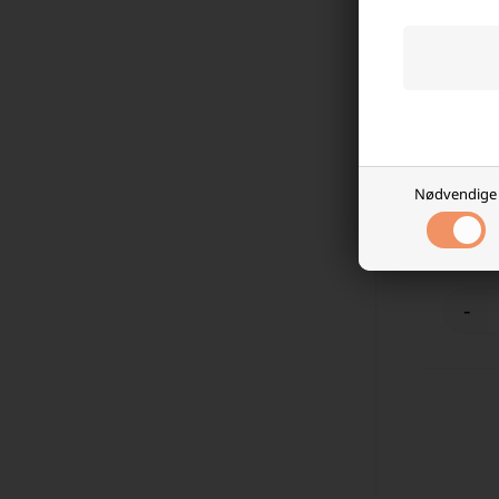
Tekmee 
og Andro
Nødvendige
99,00
På l
-