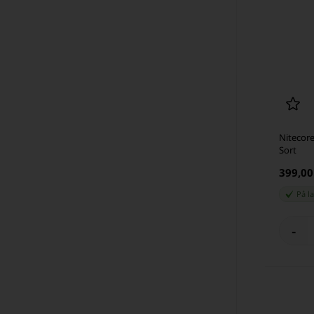
Nitecor
Sort
399,0
På l
-