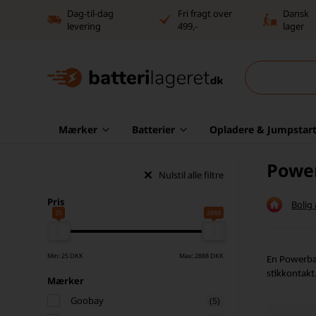
Dag-til-dag
Fri fragt over
Dansk
levering
499,-
lager
Mærker
Batterier
Opladere & Jumpstart
Powe
Nulstil alle filtre
Pris
Bolig
25
2888
Min: 25 DKK
Max: 2888 DKK
En Powerban
stikkontakt.
Mærker
Goobay
(5)