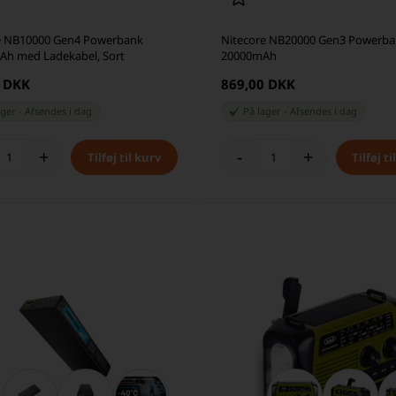
e NB10000 Gen4 Powerbank
Nitecore NB20000 Gen3 Powerb
Ah med Ladekabel, Sort
20000mAh
0 DKK
869,00 DKK
ager
-
Afsendes
i dag
På lager
-
Afsendes
i dag
+
-
+