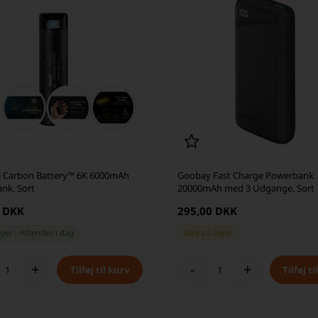
e Carbon Battery™ 6K 6000mAh
Goobay Fast Charge Powerbank
nk, Sort
20000mAh med 3 Udgange, Sort
0 DKK
295,00 DKK
ager
-
Afsendes
i dag
Ikke på lager
+
-
+