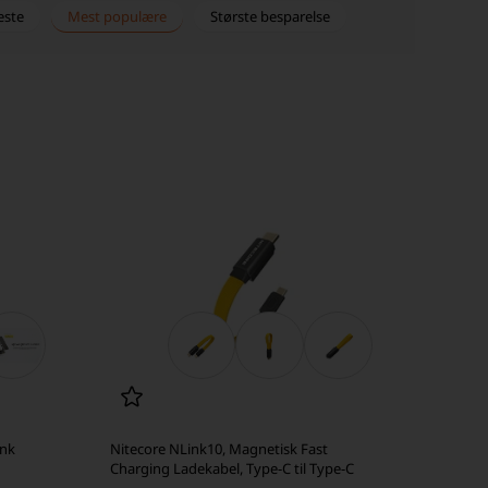
este
Mest populære
Største besparelse
ank
Nitecore NLink10, Magnetisk Fast
Charging Ladekabel, Type-C til Type-C