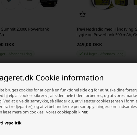
e Summit 20000 Powerbank
Trevi Nødradio med Håndsving, So
Ah
Lygte og Powerbank 500 mAh, G
00 DKK
249,00 DKK
ager
-
Afsendes
i dag
På lager
-
Afsendes
i dag
+
-
+
lageret.dk Cookie information
te bruges cookies for at opnå en funktionel side og for at huske dine foret
Ved hjælp af cookies sikrer vi, at siden hele tiden forbedres, og at vores mark
g. Ved at give dit samtykke, så tillader du, at vi sætter cookies (enten i form 
er fra tredjeparter), og at vi behandler de personoplysninger, som indsamles
n læse mere om cookies i vores cookiepolitik
her
.
tlivspolitik