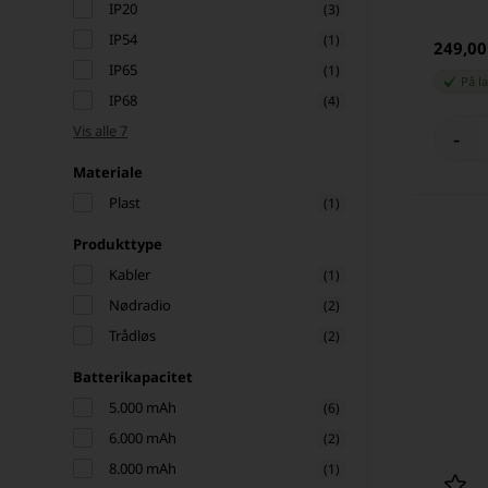
IP20
(3)
IP54
(1)
249,0
IP65
(1)
På l
IP68
(4)
Vis alle 7
-
Materiale
Plast
(1)
Produkttype
Kabler
(1)
Nødradio
(2)
Trådløs
(2)
Batterikapacitet
5.000 mAh
(6)
6.000 mAh
(2)
8.000 mAh
(1)