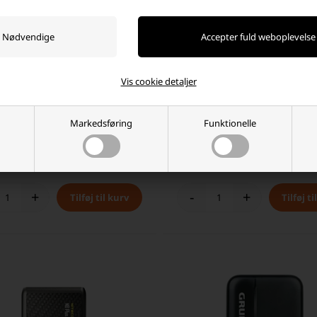
Vis cookie detaljer
Trådløs Oplader 10W til Iphone
Goobay Trådløs Oplader 5W til I
id, Sort
Android, Hvid
Markedsføring
Funktionelle
 DKK
25,00 DKK
ager
-
Afsendes
i dag
På lager
-
Afsendes
i dag
+
-
+