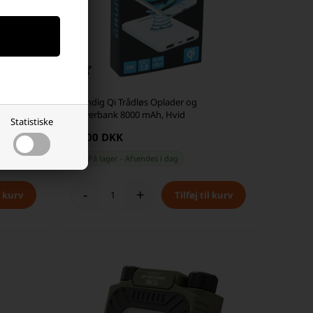
phone og
Grundig Qi Trådløs Oplader og
Powerbank 8000 mAh, Hvid
Statistiske
99,00 DKK
På lager
-
Afsendes
i dag
-
+