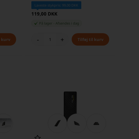
Laveste stykpris: 99,00 DKK
119,00 DKK
På lager
-
Afsendes
i dag
-
+