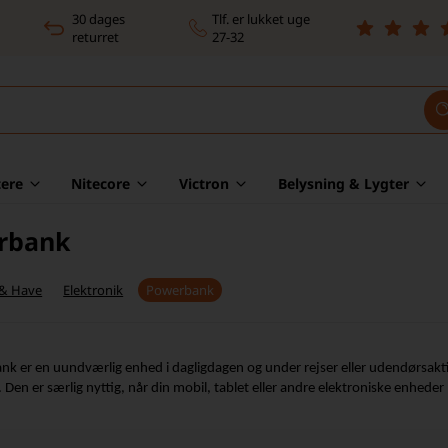
30 dages
Tlf. er lukket uge
returret
27-32
ere
Nitecore
Victron
Belysning & Lygter
rbank
 & Have
Elektronik
Powerbank
k er en uundværlig enhed i dagligdagen og under rejser eller udendørsaktivi
 Den er særlig nyttig, når din mobil, tablet eller andre elektroniske enheder 