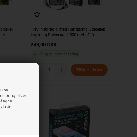
lceller,
Trevi Nødradio med Håndsving, Solceller,
røn
Lygte og Powerbank 500 mAh, Grå
249,00 DKK
På lager
-
Afsendes
i dag
-
+
rukne
edsføring bliver
af egne
 via de