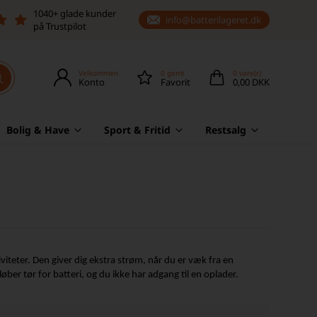
1040+ glade kunder
info@batterilageret.dk
på Trustpilot
Velkommen
0
gemt
0
vare(r)
Konto
Favorit
0,00 DKK
Bolig & Have
Sport & Fritid
Restsalg
teter. Den giver dig ekstra strøm, når du er væk fra en
løber tør for batteri, og du ikke har adgang til en oplader.