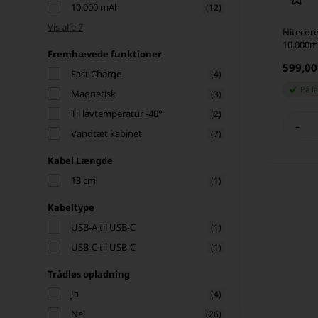
10.000 mAh
(12)
Vis alle 7
Nitecor
10.000m
Fremhævede funktioner
599,0
Fast Charge
(4)
På l
Magnetisk
(3)
Til lavtemperatur -40°
(2)
-
Vandtæt kabinet
(7)
Kabel Længde
13 cm
(1)
Kabeltype
USB-A til USB-C
(1)
USB-C til USB-C
(1)
Trådløs opladning
Ja
(4)
Nej
(26)