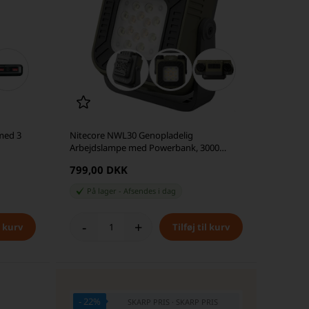
med 3
Nitecore NWL30 Genopladelig
Arbejdslampe med Powerbank, 3000
Lumen
799,00 DKK
På lager
-
Afsendes
i dag
-
+
- 22%
SKARP PRIS · SKARP PRIS