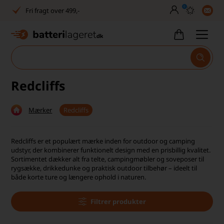
0
Dansk lager
30 dages returret
Tlf. er lukket uge 27-32
1040+ glade kunder på Trustpilot
Redcliffs
Dag-til-dag levering
Mærker
Redcliffs
Fri fragt over 499,-
Dansk lager
Redcliffs er et populært mærke inden for outdoor og camping
udstyr, der kombinerer funktionelt design med en prisbillig kvalitet.
30 dages returret
Sortimentet dækker alt fra telte, campingmøbler og soveposer til
rygsække, drikkedunke og praktisk outdoor tilbehør – ideelt til
både korte ture og længere ophold i naturen.
Tlf. er lukket uge 27-32
1040+ glade kunder på Trustpilot
Filtrer produkter