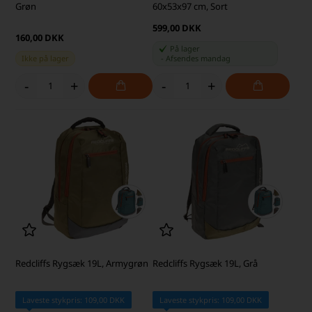
Grøn
60x53x97 cm, Sort
599,00 DKK
160,00 DKK
På lager
Ikke på lager
-
Afsendes
mandag
-
+
-
+
Redcliffs Rygsæk 19L, Armygrøn
Redcliffs Rygsæk 19L, Grå
Laveste stykpris: 109,00 DKK
Laveste stykpris: 109,00 DKK