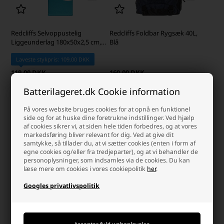
Redcliffs Selvoppustelig
Redcliffs Foldbar Rygsæk 40L,
Liggeunderlag 180x50x2,5 cm,
Blå
Blå
Laveste stykpris: 109,00 DKK
119,00 DKK
160,00 DKK
Ikke på lager
Ikke på lager
Batterilageret.dk Cookie information
-
+
-
+
På vores website bruges cookies for at opnå en funktionel
side og for at huske dine foretrukne indstillinger. Ved hjælp
af cookies sikrer vi, at siden hele tiden forbedres, og at vores
markedsføring bliver relevant for dig. Ved at give dit
samtykke, så tillader du, at vi sætter cookies (enten i form af
egne cookies og/eller fra tredjeparter), og at vi behandler de
personoplysninger, som indsamles via de cookies. Du kan
læse mere om cookies i vores cookiepolitik
her
.
Googles privatlivspolitik