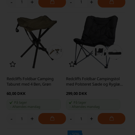
-
+
-
+
Redcliffs Foldbar Camping
Redcliffs Foldbar Campingstol
Taburet med 4 Ben, Grøn
med Polsteret Sæde og Ryglæn,
Sort
60,00 DKK
299,00 DKK
På lager
På lager
-
Afsendes
mandag
-
Afsendes
mandag
-
+
-
+
- 50%