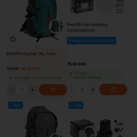
Redcliffs Genopladelig
Campinglampe
Laveste stykpris: 59,00 DKK
Redcliffs Rygsæk 30L, Grøn
79,00 DKK
199,00
149,00 DKK
På lager
-
Afsendes
mandag
Fjernlager 2-4 dages levering
-
+
-
+
- 25%
- 25%
SKARP PRIS · SKARP PRIS
SKARP PRIS · SKARP PRIS