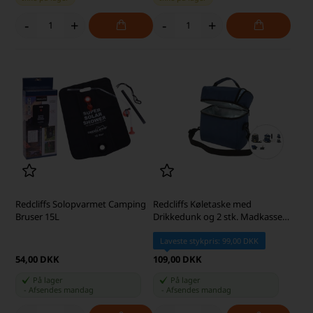
-
+
-
+
Redcliffs Solopvarmet Camping
Redcliffs Køletaske med
Bruser 15L
Drikkedunk og 2 stk. Madkasser,
Blå
Laveste stykpris: 99,00 DKK
54,00 DKK
109,00 DKK
På lager
På lager
-
Afsendes
mandag
-
Afsendes
mandag