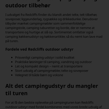
outdoor tilbehør
I udvalget fra Redcliffs finder du blandt andet telte, telt tilbehør,
soveposer, liggeunderlag, rygsække og drikkedunke. Derudover
tilbyder mærket campingmøbler som sammenfoldelige
campingstole, camping taburetter og borde, der er nemme at
transportere og hurtige at slå op. Sortimentet omfatter også
camping køkkenudstyr og køkkenartikler, så du nemt kan lave mad
på turen.
Fordele ved Redcliffs outdoor udstyr
Prisvenligt camping udstyr i solid kvalitet
Praktiske løsninger til camping, vandring og outdoor
Let og kompakt design – nemt at transportere
Stort udvalg af campingmøbler, telte og soveposer
Velegnet til både børn og voksne
Alt det campingudstyr du mangler
til turen
For at få den bedste oplevelse på campingturen kan Redcliffs
outdoor udstyr med fordel kombineres med vores brede udvalg af