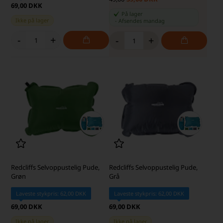
69,00 DKK
På lager
Ikke på lager
-
Afsendes
mandag
-
+
-
+
Redcliffs Selvoppustelig Pude,
Redcliffs Selvoppustelig Pude,
Grøn
Grå
Laveste stykpris: 62,00 DKK
Laveste stykpris: 62,00 DKK
69,00 DKK
69,00 DKK
Ikke på lager
Ikke på lager