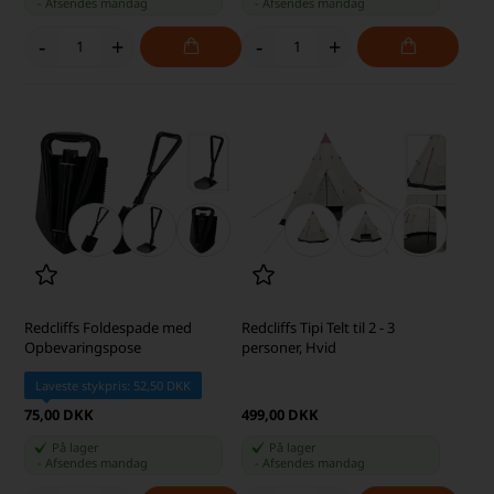
-
Afsendes
mandag
-
Afsendes
mandag
-
+
-
+
Redcliffs Foldespade med
Redcliffs Tipi Telt til 2 - 3
Opbevaringspose
personer, Hvid
Laveste stykpris: 52,50 DKK
75,00 DKK
499,00 DKK
På lager
På lager
-
Afsendes
mandag
-
Afsendes
mandag