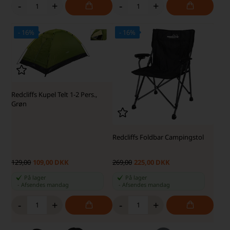
-
+
-
+
- 16%
- 16%
SKARP PRIS · SKARP PRIS
SKARP PRIS · SKARP PRIS
Redcliffs Kupel Telt 1-2 Pers.,
Grøn
Redcliffs Foldbar Campingstol
129,00
109,00 DKK
269,00
225,00 DKK
På lager
På lager
-
Afsendes
mandag
-
Afsendes
mandag
-
+
-
+