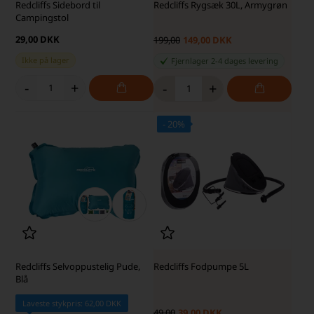
Redcliffs Sidebord til
Redcliffs Rygsæk 30L, Armygrøn
Campingstol
29,00 DKK
199,00
149,00 DKK
Ikke på lager
Fjernlager 2-4 dages levering
-
+
-
+
- 20%
SKARP PRIS · SKARP PRIS
Redcliffs Selvoppustelig Pude,
Redcliffs Fodpumpe 5L
Blå
Laveste stykpris: 62,00 DKK
49,00
39,00 DKK