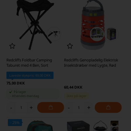
Redcliffs Foldbar Camping
Redcliffs Genopladelig Elektrisk
Taburet med 4 Ben, Sort
Insektdræber med Lygte, Rød
Laveste stykpris: 69,00 DKK
75,00 DKK
60,44 DKK
På lager
-
Afsendes
mandag
Ikke på lager
-
+
-
+
- 25%
SKARP PRIS · SKARP PRIS