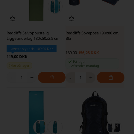
Redcliffs Selvoppustelig
Redcliffs Sovepose 190x80 cm,
Liggeunderlag 180x50x2,5 cm,
Blå
Grøn
Laveste stykpris: 109,00 DKK
169,00
156,25 DKK
119,00 DKK
På lager
Ikke på lager
-
Afsendes
mandag
-
+
-
+