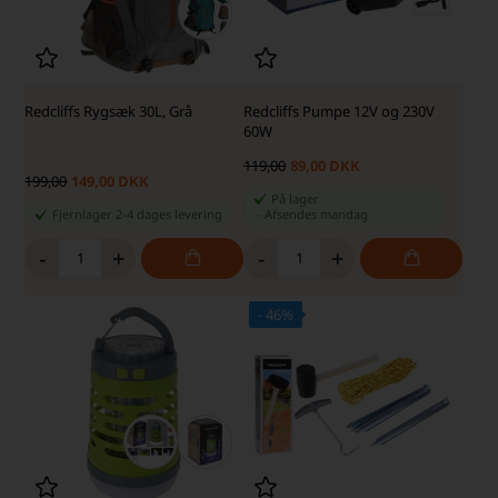
Redcliffs Rygsæk 30L, Grå
Redcliffs Pumpe 12V og 230V
60W
119,00
89,00 DKK
199,00
149,00 DKK
På lager
Fjernlager 2-4 dages levering
-
Afsendes
mandag
-
+
-
+
- 46%
SKARP PRIS · SKARP PRIS