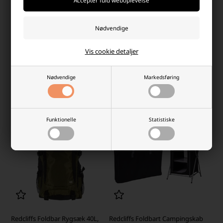
Redcliffs Liggeunderlag 180x50
Redcliffs Rygsæk 19L, Grøn
cm, Blå
Laveste stykpris: 54,00 DKK
Laveste stykpris: 109,00 DKK
59,00 DKK
Vis cookie detaljer
119,00 DKK
På lager
-
Afsendes
mandag
Fjernlager 2-4 dages levering
Nødvendige
Markedsføring
-
+
-
+
Funktionelle
Statistiske
Redcliffs Foldbar Rygsæk 40L,
Redcliffs Foldbart Campingskab