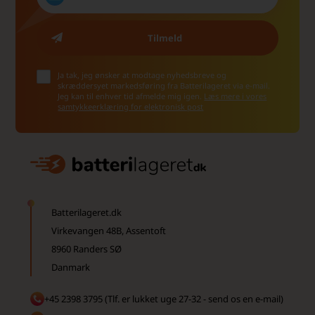
Ja tak, jeg ønsker at modtage nyhedsbreve og
skræddersyet markedsføring fra Batterilageret via e-mail.
Jeg kan til enhver tid afmelde mig igen.
Læs mere i vores
samtykkeerklæring for elektronisk post
Batterilageret.dk
Virkevangen 48B, Assentoft
8960 Randers SØ
Danmark
+45 2398 3795 (Tlf. er lukket uge 27-32 - send os en e-mail)