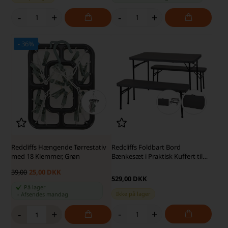
-
+
-
+
- 36%
Redcliffs Hængende Tørrestativ
Redcliffs Foldbart Bord
med 18 Klemmer, Grøn
Bænkesæt i Praktisk Kuffert til
Camping
39,00
25,00 DKK
529,00 DKK
På lager
Ikke på lager
-
Afsendes
mandag
-
+
-
+