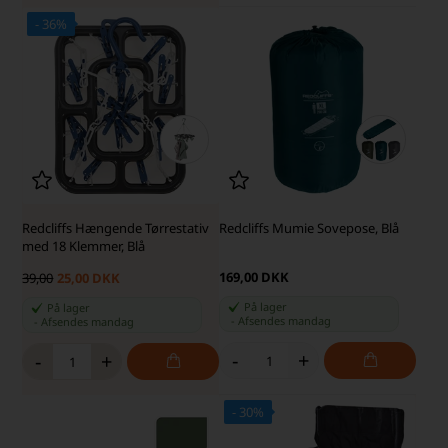
- 36%
Redcliffs Hængende Tørrestativ
Redcliffs Mumie Sovepose, Blå
med 18 Klemmer, Blå
169,00 DKK
39,00
25,00 DKK
På lager
På lager
-
Afsendes
mandag
-
Afsendes
mandag
-
+
-
+
- 30%