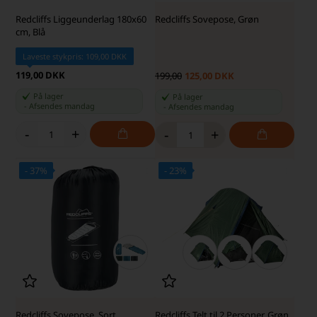
Redcliffs Liggeunderlag 180x60
Redcliffs Sovepose, Grøn
cm, Blå
Laveste stykpris: 109,00 DKK
119,00 DKK
199,00
125,00 DKK
På lager
På lager
-
Afsendes
mandag
-
Afsendes
mandag
-
+
-
+
- 37%
- 23%
Redcliffs Sovepose, Sort
Redcliffs Telt til 2 Personer, Grøn