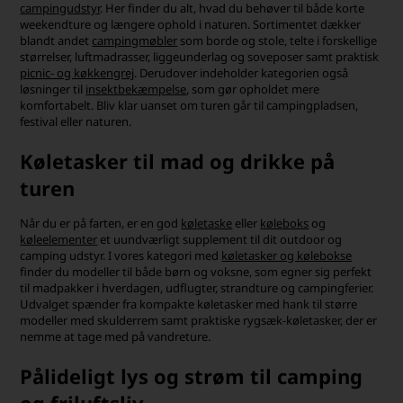
campingudstyr
. Her finder du alt, hvad du behøver til både korte
weekendture og længere ophold i naturen. Sortimentet dækker
blandt andet
campingmøbler
som borde og stole, telte i forskellige
størrelser, luftmadrasser, liggeunderlag og soveposer samt praktisk
picnic- og køkkengrej
. Derudover indeholder kategorien også
løsninger til
insektbekæmpelse
, som gør opholdet mere
komfortabelt. Bliv klar uanset om turen går til campingpladsen,
festival eller naturen.
Køletasker til mad og drikke på
turen
Når du er på farten, er en god
køletaske
eller
køleboks
og
køleelementer
et uundværligt supplement til dit outdoor og
camping udstyr. I vores kategori med
køletasker og kølebokse
finder du modeller til både børn og voksne, som egner sig perfekt
til madpakker i hverdagen, udflugter, strandture og campingferier.
Udvalget spænder fra kompakte køletasker med hank til større
modeller med skulderrem samt praktiske rygsæk-køletasker, der er
nemme at tage med på vandreture.
Pålideligt lys og strøm til camping