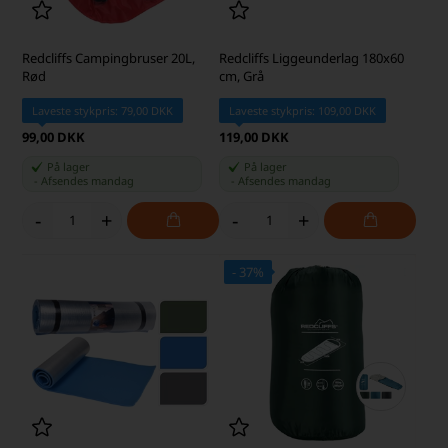
Redcliffs Campingbruser 20L,
Redcliffs Liggeunderlag 180x60
Rød
cm, Grå
Laveste stykpris: 79,00 DKK
Laveste stykpris: 109,00 DKK
99,00 DKK
119,00 DKK
På lager
På lager
-
Afsendes
mandag
-
Afsendes
mandag
-
+
-
+
- 37%