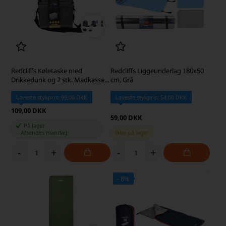
Redcliffs Køletaske med
Redcliffs Liggeunderlag 180x50
Drikkedunk og 2 stk. Madkasser,
cm, Grå
Grå
Laveste stykpris: 99,00 DKK
Laveste stykpris: 54,00 DKK
109,00 DKK
59,00 DKK
På lager
-
Afsendes
mandag
Ikke på lager
-
+
-
+
- 8%