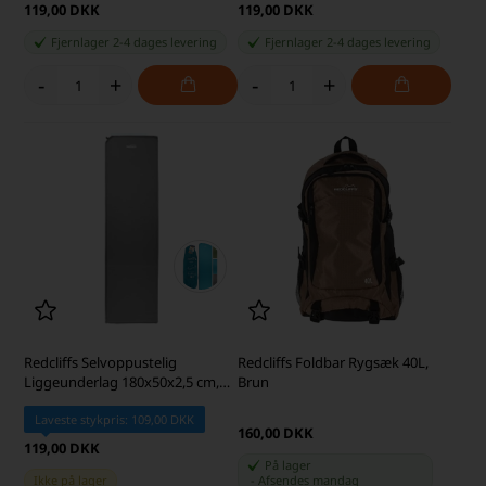
119,00 DKK
119,00 DKK
Fjernlager 2-4 dages levering
Fjernlager 2-4 dages levering
-
+
-
+
Redcliffs Selvoppustelig
Redcliffs Foldbar Rygsæk 40L,
Liggeunderlag 180x50x2,5 cm,
Brun
Grå
Laveste stykpris: 109,00 DKK
160,00 DKK
119,00 DKK
På lager
Ikke på lager
-
Afsendes
mandag