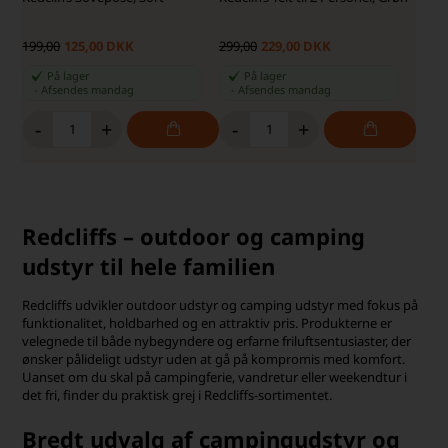
199,00
125,00 DKK
299,00
229,00 DKK
På lager
På lager
-
Afsendes
mandag
-
Afsendes
mandag
-
+
-
+
Redcliffs – outdoor og camping
udstyr til hele familien
Redcliffs udvikler outdoor udstyr og camping udstyr med fokus på
funktionalitet, holdbarhed og en attraktiv pris. Produkterne er
velegnede til både nybegyndere og erfarne friluftsentusiaster, der
ønsker pålideligt udstyr uden at gå på kompromis med komfort.
Uanset om du skal på campingferie, vandretur eller weekendtur i
det fri, finder du praktisk grej i Redcliffs-sortimentet.
Bredt udvalg af campingudstyr og