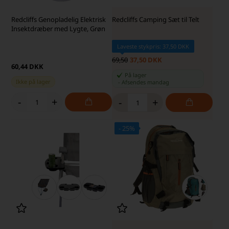
Redcliffs Genopladelig Elektrisk
Redcliffs Camping Sæt til Telt
Insektdræber med Lygte, Grøn
Laveste stykpris: 37,50 DKK
69,50
37,50 DKK
60,44 DKK
På lager
Ikke på lager
-
Afsendes
mandag
-
+
-
+
- 25%
SKARP PRIS · SKARP PRIS