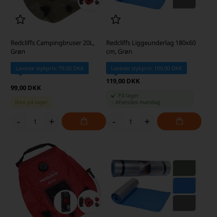
Redcliffs Campingbruser 20L,
Redcliffs Liggeunderlag 180x60
Grøn
cm, Grøn
Laveste stykpris: 79,00 DKK
Laveste stykpris: 109,00 DKK
119,00 DKK
99,00 DKK
På lager
Ikke på lager
-
Afsendes
mandag
-
+
-
+