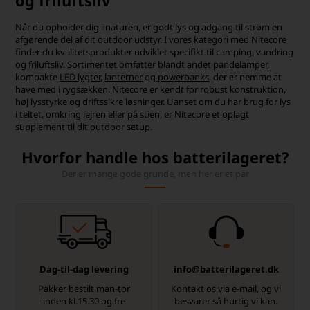
og friluftsliv
Når du opholder dig i naturen, er godt lys og adgang til strøm en
afgørende del af dit outdoor udstyr. I vores kategori med
Nitecore
finder du kvalitetsprodukter udviklet specifikt til camping, vandring
og friluftsliv. Sortimentet omfatter blandt andet
pandelamper
,
kompakte
LED lygter
,
lanterner
og
powerbanks
, der er nemme at
have med i rygsækken. Nitecore er kendt for robust konstruktion,
høj lysstyrke og driftssikre løsninger. Uanset om du har brug for lys
i teltet, omkring lejren eller på stien, er Nitecore et oplagt
supplement til dit outdoor setup.
Hvorfor handle hos batterilageret?
Der er mange gode grunde, men her er et par
Dag-til-dag levering
info@batterilageret.dk
Pakker bestilt man-tor
Kontakt os via e-mail, og vi
inden kl.15.30 og fre
besvarer så hurtig vi kan.