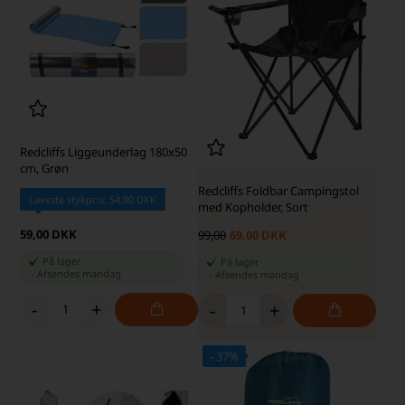
Redcliffs Liggeunderlag 180x50
cm, Grøn
Redcliffs Foldbar Campingstol
Laveste stykpris: 54,00 DKK
med Kopholder, Sort
59,00 DKK
99,00
69,00 DKK
På lager
På lager
-
Afsendes
mandag
-
Afsendes
mandag
-
+
-
+
- 37%