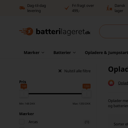
Dag-til-dag
Fri fragt over
Dansk
levering
499,-
lager
Mærker
Batterier
Opladere & Jumpstart
Oplad
Nulstil alle filtre
Pris
Oplad
148
1350
Oplader med
Min: 148 DKK
Max: 1350 DKK
og batterier
Mærker
Arcas
(1)
Sorter ef