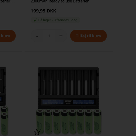
erier, 2
2300mAh Ready to use Batterier
199,95 DKK
På lager
-
Afsendes
i dag
-
+