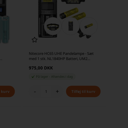
Nitecore HC65 UHE Pandelampe - Sæt
med 1 stk. NL1840HP Batteri, UM2
terier
Oplader og BM06
975,00 DKK
På lager
-
Afsendes
i dag
-
+