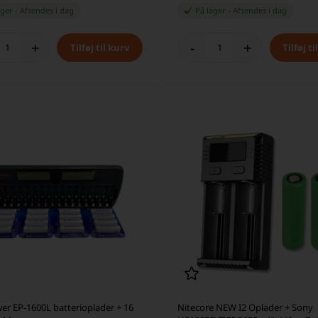
ager
-
Afsendes
i dag
På lager
-
Afsendes
i dag
+
-
+
er EP-1600L batterioplader + 16
Nitecore NEW I2 Oplader + Sony