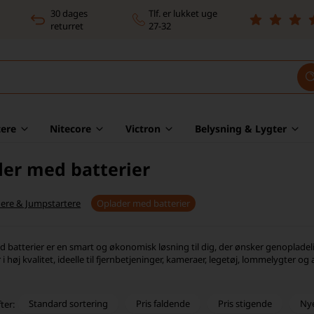
30 dages
Tlf. er lukket uge
returret
27-32
ere
Nitecore
Victron
Belysning & Lygter
er med batterier
ere & Jumpstartere
Oplader med batterier
 batterier er en smart og økonomisk løsning til dig, der ønsker genopladeli
 i høj kvalitet, ideelle til fjernbetjeninger, kameraer, legetøj, lommelygter 
Standard sortering
Pris faldende
Pris stigende
Ny
ter: