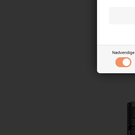
Nitecor
NL1840 4
499,0
På l
Nødvendige
-