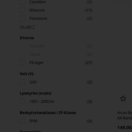
Camelion
(1)
Nitecore
(17)
Panasonic
(1)
Vis alle 7
Diverse
Nyheder
(0)
Tilbud
(0)
På lager
(27)
Volt (V):
3,6V
(2)
Lysstyrke (maks)
1501 - 2000 lm
(3)
Beskyttelsesklasse / IP-Klasse
Arcas Ba
AA Batte
IP68
(3)
149,0