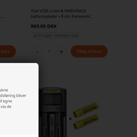
Xtar VC8S Li-ion & NiMH/NiCd
c
batterioplader + 8 stk. Panasonic
rier
NCR18650B 3400mAh Li Ion batterier
869,00 DKK
På lager
-
Afsendes
i dag
-
+
rukne
edsføring bliver
af egne
 via de