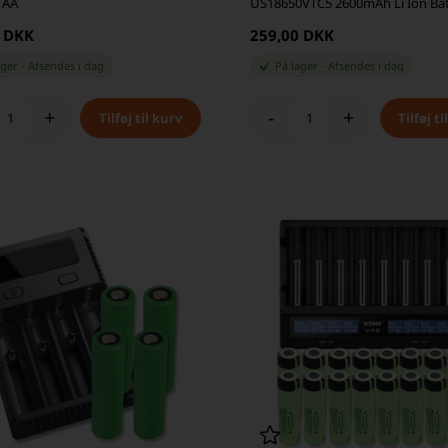
 AA
US18650VTC5 2600mAh Li Ion Batt
stk.
0 DKK
259,00 DKK
ager
-
Afsendes
i dag
På lager
-
Afsendes
i dag
+
-
+