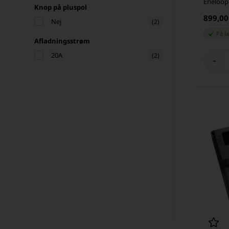
Eneloop
Knop på pluspol
899,0
Nej
(2)
På l
Afladningsstrøm
20A
(2)
-