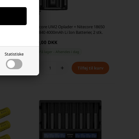
 21700
Nitecore UM2 Oplader + Nitecore 18650
ier &
NL1840 4000mAh Li Ion Batterier, 2 stk.
439,00 DKK
På lager
-
Afsendes
i dag
Statistiske
-
+