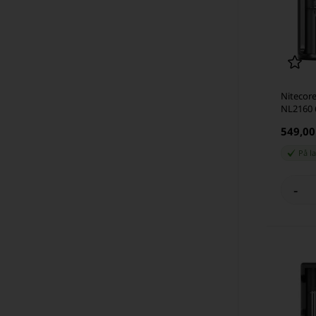
Nitecor
NL2160 6
549,0
På l
-