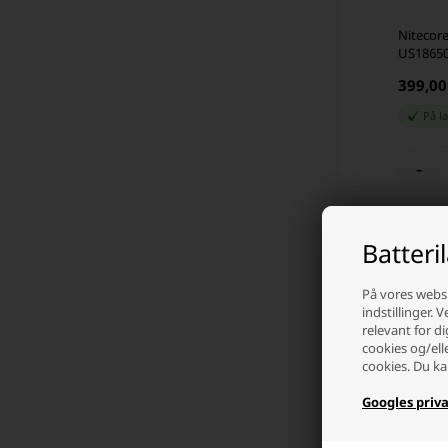
Nitecor
US18650
stk.
399,0
På l
-
Batteri
På vores websi
indstillinger. 
relevant for di
cookies og/ell
cookies. Du ka
Googles priva