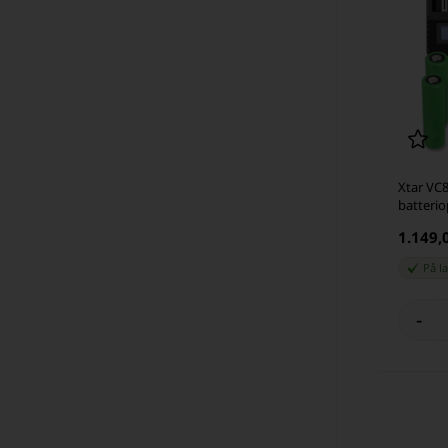
Xtar VC
batterio
US18650
1.149,
På l
-