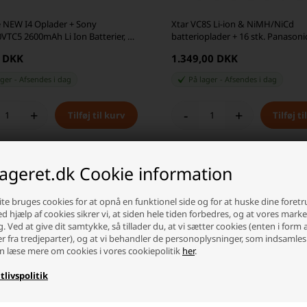
e NEW I4 Oplader + Sony
Xtar VC8S Li-ion & NiMH/NiCd
VTC5 2600mAh Li Ion Batterier, 4
batterioplader + 16 stk. Panasoni
NCR18650B 3400mAh Li Ion batte
0 DKK
1.349,00 DKK
ager
-
Afsendes
i dag
På lager
-
Afsendes
i dag
+
-
+
lageret.dk Cookie information
te bruges cookies for at opnå en funktionel side og for at huske dine foret
Ved hjælp af cookies sikrer vi, at siden hele tiden forbedres, og at vores mark
g. Ved at give dit samtykke, så tillader du, at vi sætter cookies (enten i form 
er fra tredjeparter), og at vi behandler de personoplysninger, som indsamles
n læse mere om cookies i vores cookiepolitik
her
.
tlivspolitik