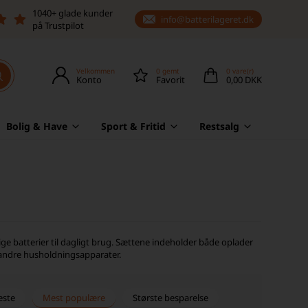
1040+ glade kunder
info@batterilageret.dk
på Trustpilot
Velkommen
0
gemt
0
vare(r)
Konto
Favorit
0,00 DKK
Bolig & Have
Sport & Fritid
Restsalg
ge batterier til dagligt brug. Sættene indeholder både oplader
og andre husholdningsapparater.
este
Mest populære
Største besparelse