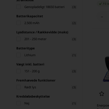
Strømkilde
På l
Genopladeligt 18650 batteri
(3)
-
Batterikapacitet
2.500 mAh
(2)
Lysdistance / Rækkevidde (maks)
201 - 250 meter
(3)
Batteritype
Lithium
(1)
Vægt inkl. batteri
151 - 200 g
(3)
Fremhævede funktioner
Rødt lys
(3)
Kredsløbsbeskyttelse
Nej
(1)
Enerpow