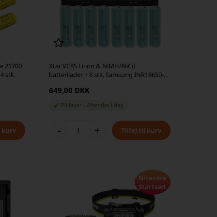
e 21700
Xtar VC8S Li-ion & NiMH/NiCd
4 stk.
batterilader + 8 stk. Samsung INR18650-
20R 2000mAh Li Ion-batterier
649,00 DKK
På lager
-
Afsendes
i dag
-
+
Nitecore
Startsæt