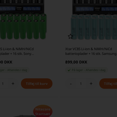
8S Li-ion & NiMH/NiCd
Xtar VC8S Li-ion & NiMH/NiCd
plader + 16 stk. Sony
batterioplader + 16 stk. Samsung
VTC5 2600mAh Li Ion batterier
INR18650-20R 2000mAh Li Ion bat
00 DKK
899,00 DKK
ager
-
Afsendes
i dag
På lager
-
Afsendes
i dag
+
-
+
Nitecore
Startsæt