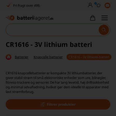
0
Fri fragt over 499,-
Dansk lager
30 dages returret
Tlf. er lukket uge 27-32
CR1616 - 3V lithium batteri
1040+ glade kunder på Trustpilot
Batterier
Knapcelle batterier
CR1616 - 3V lithium batteri
Dag-til-dag levering
Fri fragt over 499,-
CR1616 knapcellebatterier er kompakte 3V lithiumbatterier, der
giver stabil strøm til små elektroniske enheder som ure, bilnøgler,
Dansk lager
fitness-trackere og sensorer. De har lang levetid, høj driftssikkerhed
og minimal selvafladning, hvilket gør dem ideelle til apparater med
lavt strømforbrug.
30 dages returret
Tlf. er lukket uge 27-32
Filtrer produkter
1040+ glade kunder på Trustpilot