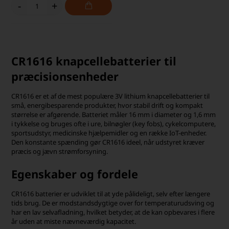
-
+
CR1616 knapcellebatterier til
præcisionsenheder
CR1616 er et af de mest populære 3V lithium knapcellebatterier til
små, energibesparende produkter, hvor stabil drift og kompakt
størrelse er afgørende. Batteriet måler 16 mm i diameter og 1,6 mm
i tykkelse og bruges ofte i ure, bilnøgler (key fobs), cykelcomputere,
sportsudstyr, medicinske hjælpemidler og en række IoT-enheder.
Den konstante spænding gør CR1616 ideel, når udstyret kræver
præcis og jævn strømforsyning.
Egenskaber og fordele
CR1616 batterier er udviklet til at yde pålideligt, selv efter længere
tids brug. De er modstandsdygtige over for temperaturudsving og
har en lav selvafladning, hvilket betyder, at de kan opbevares i flere
år uden at miste nævneværdig kapacitet.