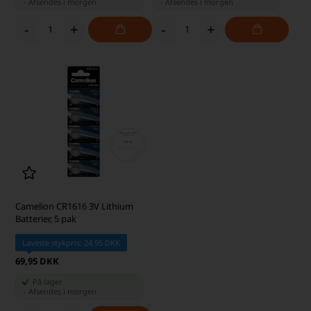
-
Afsendes
i morgen
-
Afsendes
i morgen
-
+
-
+
Camelion CR1616 3V Lithium
Batterier, 5 pak
Laveste stykpris: 24,95 DKK
69,95 DKK
På lager
-
Afsendes
i morgen