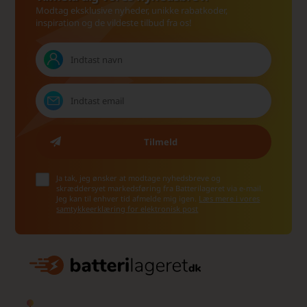
Modtag eksklusive nyheder, unikke rabatkoder,
inspiration og de vildeste tilbud fra os!
Ja tak, jeg ønsker at modtage nyhedsbreve og
skræddersyet markedsføring fra Batterilageret via e-mail.
Jeg kan til enhver tid afmelde mig igen.
Læs mere i vores
samtykkeerklæring for elektronisk post