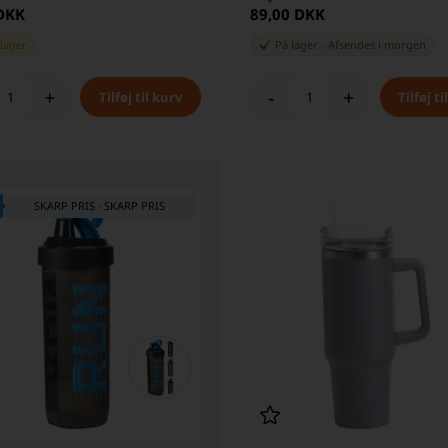
 DKK
89,00 DKK
 lager
På lager
-
Afsendes
i morgen
+
-
+
SKARP PRIS · SKARP PRIS