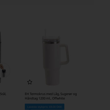
Stål,
EH Termokrus med Låg, Sugerør og
Håndtag 1200 ml., Offwhite
Laveste stykpris: 69,00 DKK