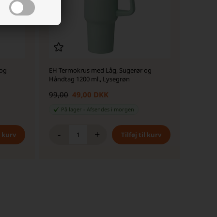
 og
EH Termokrus med Låg, Sugerør og
Håndtag 1200 ml., Lysegrøn
99,00
49,00 DKK
På lager
-
Afsendes
i morgen
-
+