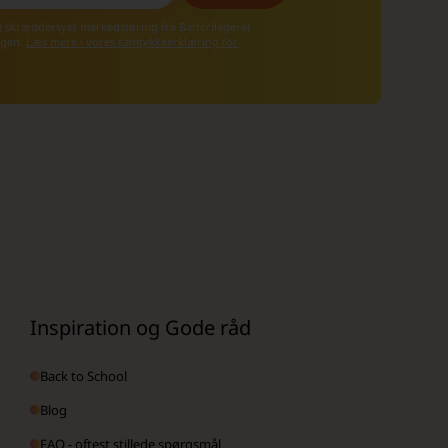
g skræddersyet markedsføring fra Batterilageret
 igen.
Læs mere i vores samtykkeerklæring for
Inspiration og Gode råd
Back to School
Blog
FAQ - oftest stillede spørgsmål