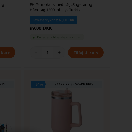
 og
EH Termokrus med Låg, Sugerør og
Håndtag 1200 ml., Lys Turkis
Laveste stykpris: 69,00 DKK
99,00 DKK
På lager
-
Afsendes
i morgen
-
+
- 51%
RIS
SKARP PRIS · SKARP PRIS