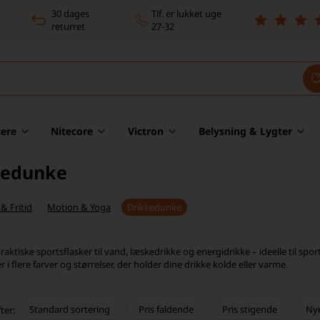
30 dages
Tlf. er lukket uge
returret
27-32
ere
Nitecore
Victron
Belysning & Lygter
kedunke
& Fritid
Motion & Yoga
Drikkedunke
praktiske sportsflasker til vand, læskedrikke og energidrikke – ideelle til sp
 i flere farver og størrelser, der holder dine drikke kolde eller varme.
Standard sortering
Pris faldende
Pris stigende
Ny
ter: