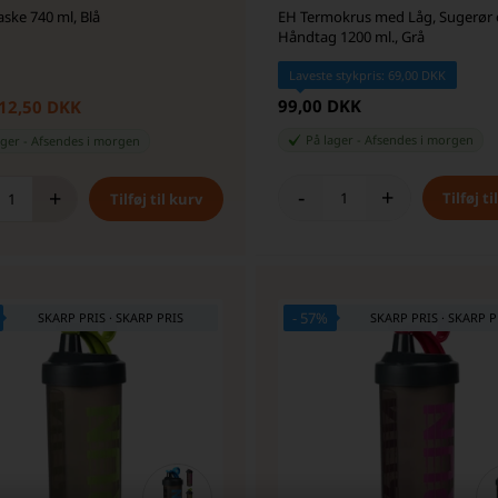
aske 740 ml, Blå
EH Termokrus med Låg, Sugerør
Håndtag 1200 ml., Grå
Laveste stykpris: 69,00 DKK
99,00 DKK
12,50 DKK
På lager
-
Afsendes
i morgen
ager
-
Afsendes
i morgen
-
+
+
- 57%
SKARP PRIS · SKARP PRIS
SKARP PRIS · SKARP P