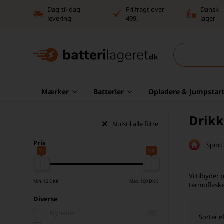
Dag-til-dag
Fri fragt over
Dansk
levering
499,-
lager
Mærker
Batterier
Opladere & Jumpstart
Drik
Nulstil alle filtre
Pris
Sport 
12
100
Vi tilbyder 
Min: 12 DKK
Max: 100 DKK
termoflasker
Diverse
Nyheder
(0)
Sorter ef