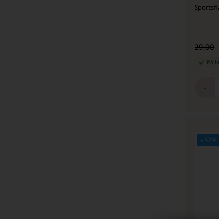
Sportsfl
29,00
På l
-
- 57%