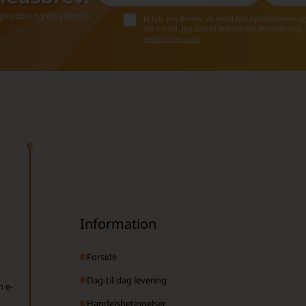
iration og de vildeste
Ja tak, jeg ønsker at modtage nyhedsbreve o
via e-mail. Jeg kan til enhver tid afmelde mig
elektronisk post
Information
Forside
Dag-til-dag levering
n e-
Handelsbetingelser