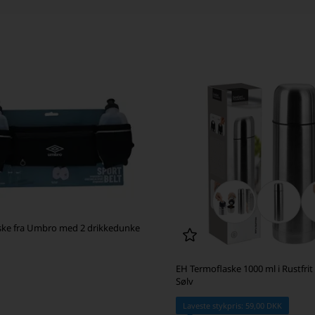
ske fra Umbro med 2 drikkedunke
EH Termoflaske 1000 ml i Rustfrit 
Sølv
Laveste stykpris: 59,00 DKK