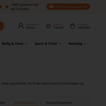
1040+ glade kunder
info@batterilageret.dk
på Trustpilot
Velkommen
0
gemt
0
vare(r)
Konto
Favorit
0,00 DKK
Bolig & Have
Sport & Fritid
Restsalg
ort, fritid og på farten. Du finder også smarte termokopper og
este
Mest populære
Største besparelse