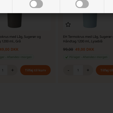
okrus med Låg, Sugerør og
EH Termokrus med Låg, Sugerør
 1200 ml., Grå
Håndtag 1200 ml., Lyseblå
49,00 DKK
99,00
49,00 DKK
ager
-
Afsendes
i morgen
På lager
-
Afsendes
i morgen
+
-
+