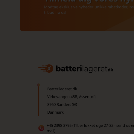
Modtag eksklusive nyheder, unikke rabatkoder, insp
tilbud fra os!
Batterilageret.dk
Virkevangen 48B, Assentoft
8960 Randers SØ
Danmark
+45 2398 3795 (Tlf. er lukket uge 27-32 - send os e
mail)