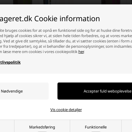
lageret.dk Cookie information
aske 740 ml, Grøn
Sportsflaske 740 ml, Pink
te bruges cookies for at opnå en funktionel side og for at huske dine foret
Ved hjælp af cookies sikrer vi, at siden hele tiden forbedres, og at vores mark
g. Ved at give dit samtykke, så tillader du, at vi sætter cookies (enten i form 
12,50 DKK
29,00
12,50 DKK
er fra tredjeparter), og at vi behandler de personoplysninger, som indsamles
n læse mere om cookies i vores cookiepolitik
her
.
ager
-
Afsendes
i morgen
På lager
-
Afsendes
i morgen
tlivspolitik
+
-
+
- 51%
SKARP PRIS · SKARP PRIS
SKARP PRIS · SKARP P
Vis cookie detaljer
Markedsføring
Funktionelle