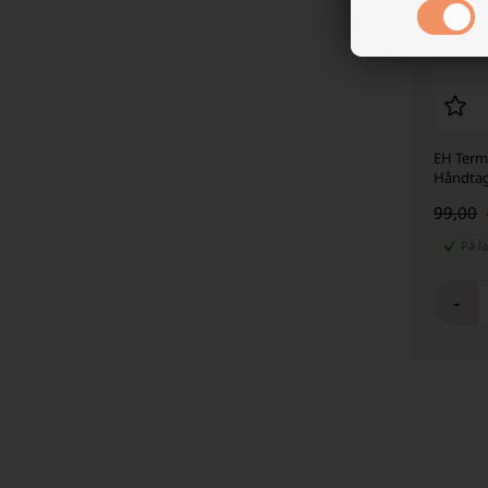
EH Term
Håndtag
99,00
På l
-