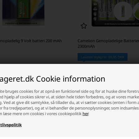
nopladelig 9 Volt batteri 200 mAh
Camelion Genopladelige Batterie
2300mAh
Laveste stykpris: 69,95 DKK
 DKK
75,00 DKK
ager
-
Afsendes
mandag
På lager
-
Afsendes
mandag
lageret.dk Cookie information
+
-
+
te bruges cookies for at opnå en funktionel side og for at huske dine foret
Ved hjælp af cookies sikrer vi, at siden hele tiden forbedres, og at vores mark
g. Ved at give dit samtykke, så tillader du, at vi sætter cookies (enten i form 
er fra tredjeparter), og at vi behandler de personoplysninger, som indsamles
n læse mere om cookies i vores cookiepolitik
her
.
tlivspolitik