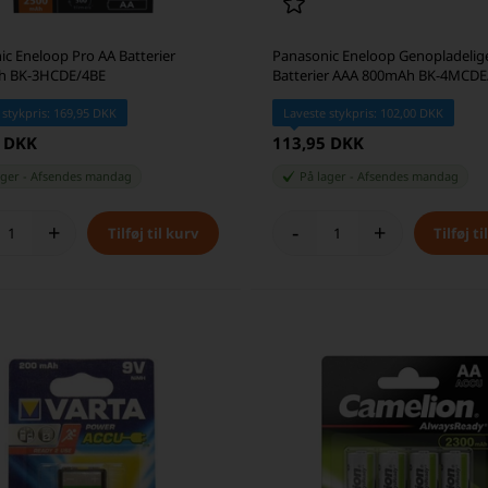
c Eneloop Pro AA Batterier
Panasonic Eneloop Genopladelig
h BK-3HCDE/4BE
Batterier AAA 800mAh BK-4MCDE
 stykpris: 169,95 DKK
Laveste stykpris: 102,00 DKK
5 DKK
113,95 DKK
ager
-
Afsendes
mandag
På lager
-
Afsendes
mandag
+
-
+