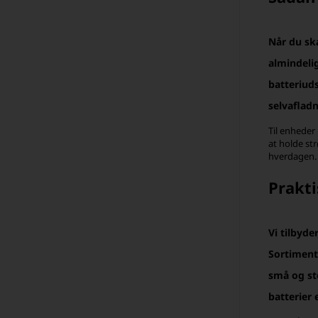
Når du ska
almindelig
batteriud
selvafladn
Til enheder
at holde st
hverdagen.
Prakti
Vi tilbyde
Sortimente
små og sto
batterier