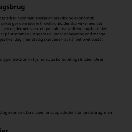
dagsbrug
ejdspladser, hvor man ønsker en praktisk og økonomisk
ilket gør dem ideelle til elektronik, der skal virke med det
 igen og dermed være et godt alternativ til engangsbatterier.
 holder på strømmen i længere tid under opbevaring end mange
uges hver dag, men stadig skal være klar, når behovet opstår.
 typer elektronik i hjemmet, på kontoret og i fritiden. De er
og økonomi. Du slipper for at oplade dem før første brug, men
ier