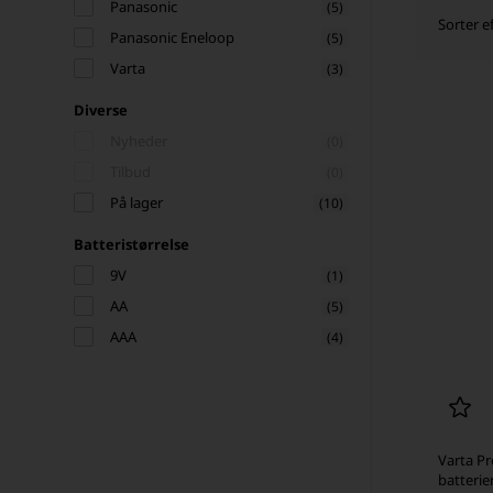
Panasonic
(5)
Sorter ef
Panasonic Eneloop
(5)
Varta
(3)
Diverse
Nyheder
(0)
Tilbud
(0)
På lager
(10)
Batteristørrelse
9V
(1)
AA
(5)
AAA
(4)
Varta Pr
batteri