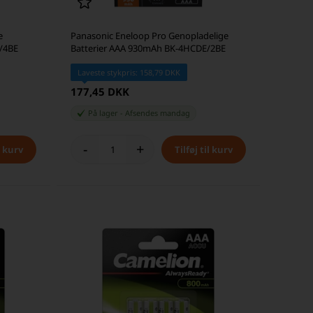
e
Panasonic Eneloop Pro Genopladelige
/4BE
Batterier AAA 930mAh BK-4HCDE/2BE
Laveste stykpris: 158,79 DKK
177,45 DKK
På lager
-
Afsendes
mandag
-
+