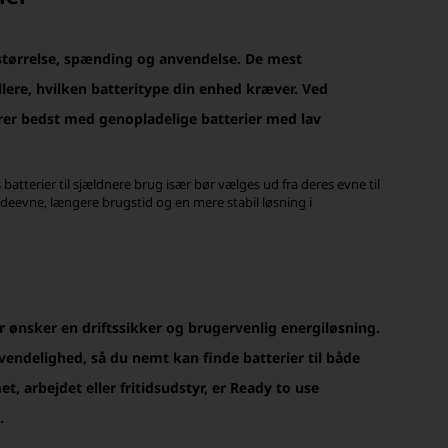
å størrelse, spænding og anvendelse. De mest
llere, hvilken batteritype din enhed kræver. Ved
er bedst med genopladelige batterier med lav
atterier til sjældnere brug især bør vælges ud fra deres evne til
 ydeevne, længere brugstid og en mere stabil løsning i
der ønsker en driftssikker og brugervenlig energiløsning.
vendelighed, så du nemt kan finde batterier til både
 arbejdet eller fritidsudstyr, er Ready to use
.