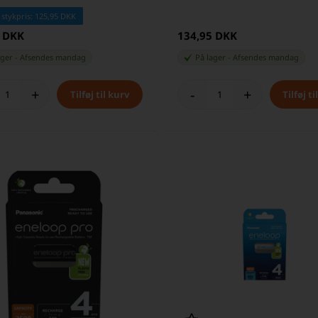
 stykpris: 125,95 DKK
5 DKK
134,95 DKK
ager
-
Afsendes
mandag
På lager
-
Afsendes
mandag
+
-
+