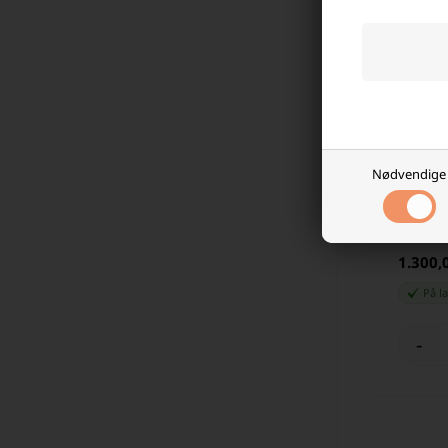
Nødvendige
Panason
Batteri
1.300,
På l
-