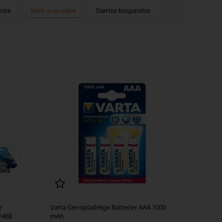
este
Mest populære
Største besparelse
e
Varta Genopladelige Batterier AAA 1000
/4BE
mAh