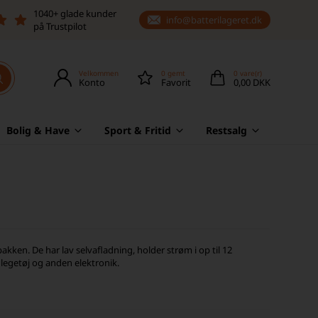
1040+ glade kunder
info@batterilageret.dk
på Trustpilot
Velkommen
0
gemt
0
vare(r)
Konto
Favorit
0,00 DKK
Bolig & Have
Sport & Fritid
Restsalg
akken. De har lav selvafladning, holder strøm i op til 12
 legetøj og anden elektronik.