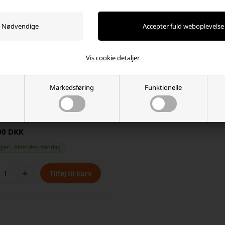
Vis cookie detaljer
Markedsføring
Funktionelle
ic Eneloop Genopladelige
er AA 2000mAh, 40 pak
00 DKK
ager
-
Afsendes
mandag
+