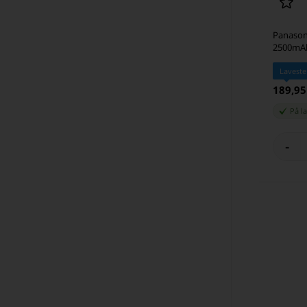
Panasoni
2500mA
Laveste
189,9
På l
-