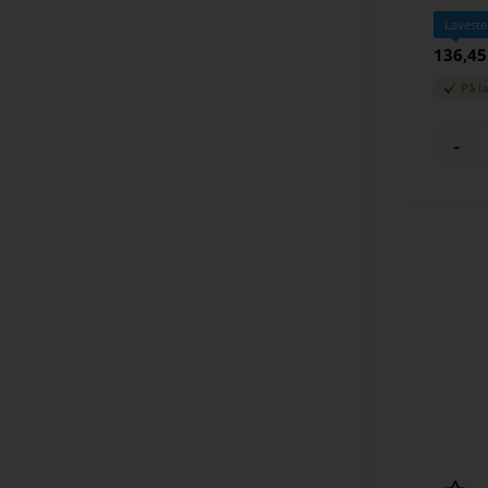
Laveste
136,4
På l
-