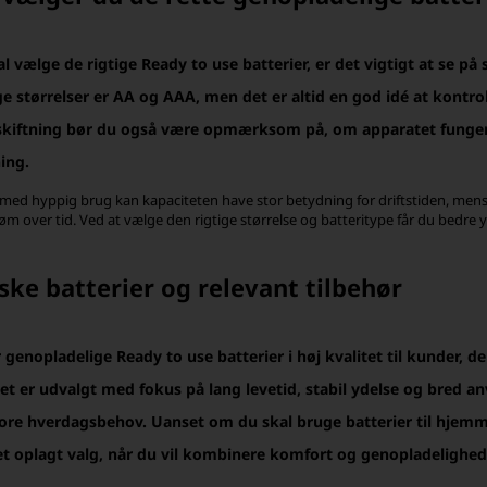
l vælge de rigtige Ready to use batterier, er det vigtigt at se p
e størrelser er AA og AAA, men det er altid en god idé at kontro
skiftning bør du også være opmærksom på, om apparatet funger
ing.
 med hyppig brug kan kapaciteten have stor betydning for driftstiden, mens b
røm over tid. Ved at vælge den rigtige størrelse og batteritype får du bedre
ske batterier og relevant tilbehør
r genopladelige Ready to use batterier i høj kvalitet til kunder, 
t er udvalgt med fokus på lang levetid, stabil ydelse og bred an
re hverdagsbehov. Uanset om du skal bruge batterier til hjemmet,
 et oplagt valg, når du vil kombinere komfort og genopladelighed