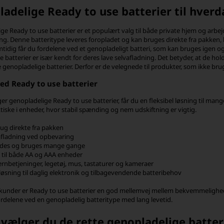
adelige Ready to use batterier til hver
ge Ready to use batterier er et populært valg til både private hjem og arb
ng. Denne batteritype leveres foropladet og kan bruges direkte fra pakken, hv
idig får du fordelene ved et genopladeligt batteri, som kan bruges igen og
e batterier er især kendt for deres lave selvafladning. Det betyder, at de
le genopladelige batterier. Derfor er de velegnede til produkter, som ikke br
ved Ready to use batterier
r genopladelige Ready to use batterier, får du en fleksibel løsning til mange
ktiske i enheder, hvor stabil spænding og nem udskiftning er vigtig.
rug direkte fra pakken
afladning ved opbevaring
des og bruges mange gange
 til både AA og AAA enheder
jernbetjeninger, legetøj, mus, tastaturer og kameraer
løsning til daglig elektronik og tilbagevendende batteribehov
under er Ready to use batterier en god mellemvej mellem bekvemmelighed 
fordelene ved en genopladelig batteritype med lang levetid.
vælger du de rette genopladelige batter