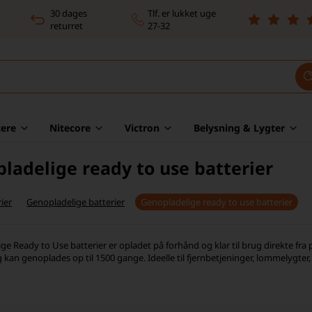
30 dages
Tlf. er lukket uge
returret
27-32
ere
Nitecore
Victron
Belysning & Lygter
ladelige ready to use batterier
ier
Genopladelige batterier
Genopladelige ready to use batterier
e Ready to Use batterier er opladet på forhånd og klar til brug direkte fra p
kan genoplades op til 1500 gange. Ideelle til fjernbetjeninger, lommelygter,