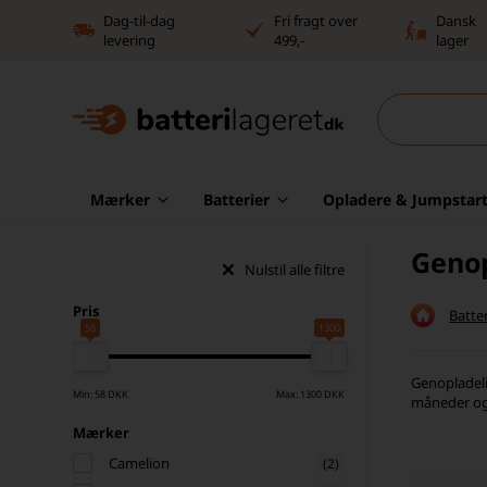
Dag-til-dag
Fri fragt over
Dansk
levering
499,-
lager
Mærker
Batterier
Opladere & Jumpstart
Genop
Nulstil alle filtre
Pris
Batter
58
1300
Genopladelig
Min: 58 DKK
Max: 1300 DKK
måneder og 
Mærker
Camelion
(2)