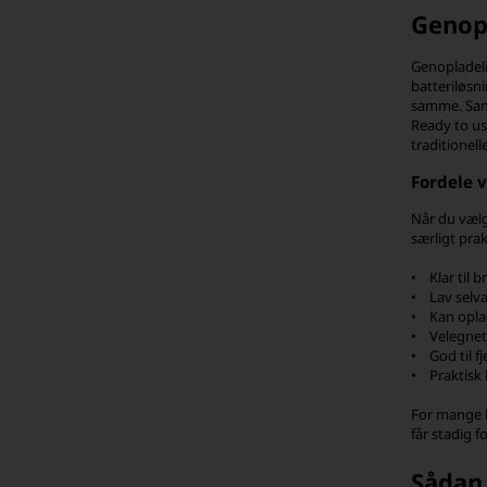
Genopl
Genopladeli
batteriløsni
samme. Samt
Ready to us
traditionel
Fordele 
Når du vælge
særligt pra
• Klar til b
• Lav selv
• Kan opla
• Velegnet
• God til f
• Praktisk 
For mange k
får stadig 
Sådan 