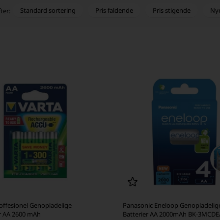
Standard sortering
Pris faldende
Pris stigende
Ny
ter:
offesionel Genopladelige
Panasonic Eneloop Genopladelig
er AA 2600 mAh
Batterier AA 2000mAh BK-3MCDE