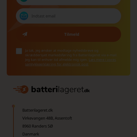
Ja tak, jeg ønsker at modtage nyhedsbreve og
skræddersyet markedsføring fra Batterilageret via e-mail.
Jeg kan til enhver tid afmelde mig igen.
Læs mere i vores
samtykkeerklæring for elektronisk post
Batterilageret.dk
Virkevangen 48B, Assentoft
8960 Randers SØ
Danmark