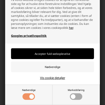
side og for at huske dine foretrukne indstillinger. Ved hjælp
af cookies sikrer vi, at siden hele tiden forbedres, og at vores
markedsføring bliver relevant for dig. Ved at give dit
samtykke, så tillader du, at vi sætter cookies (enten i form af
egne cookies og/eller fra tredjeparter), og at vi behandler de
personoplysninger, som indsamles via de cookies. Du kan
læse mere om cookies i vores cookiepolitik
her
.
Googles privatlivspolitik
HItachi 25,2 Volt Li-Ion batteri til
Batteri 14,4 Volt Li-Ion til Hitachi
BSL 2530 3,9Ah
EBL 1430 5,0Ah
549,95 DKK
762,45 DKK
Fjernlager 2-4 dages levering
Ikke på lager
-
+
-
+
Vis cookie detaljer
Nødvendige
Markedsføring