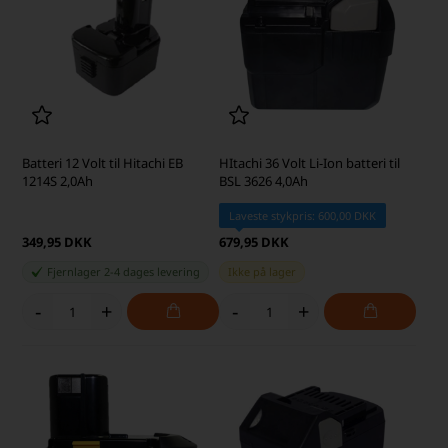
Batteri 12 Volt til Hitachi EB
HItachi 36 Volt Li-Ion batteri til
1214S 2,0Ah
BSL 3626 4,0Ah
Laveste stykpris: 600,00 DKK
349,95 DKK
679,95 DKK
Fjernlager 2-4 dages levering
Ikke på lager
-
+
-
+