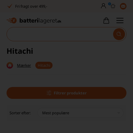
0
Fri fragt over 499,-
Dansk lager
30 dages returret
Tlf. er lukket uge 27-32
Hitachi
1040+ glade kunder på Trustpilot
Mærker
Hitachi
Dag-til-dag levering
Fri fragt over 499,-
Dansk lager
Filtrer produkter
30 dages returret
Sorter efter:
Tlf. er lukket uge 27-32
1040+ glade kunder på Trustpilot