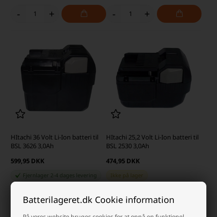
-
+
-
+
HItachi 36 Volt Li-Ion batteri til
HItachi 25,2 Volt Li-Ion batteri til
BSL 3626 3,0Ah
BSL 2530 3,0Ah
599,95 DKK
474,95 DKK
Fjernlager 2-4 dages levering
Ikke på lager
-
+
-
+
Batterilageret.dk Cookie information
På vores website bruges cookies for at opnå en funktionel