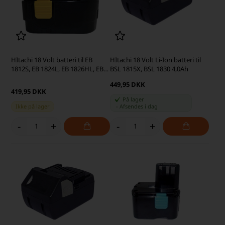
HItachi 18 Volt batteri til EB
HItachi 18 Volt Li-Ion batteri til
1812S, EB 1824L, EB 1826HL, EB
BSL 1815X, BSL 1830 4,0Ah
1830H, EB 1830HL, EB 18B 3,0Ah
449,95 DKK
419,95 DKK
På lager
Ikke på lager
-
Afsendes
i dag
-
+
-
+