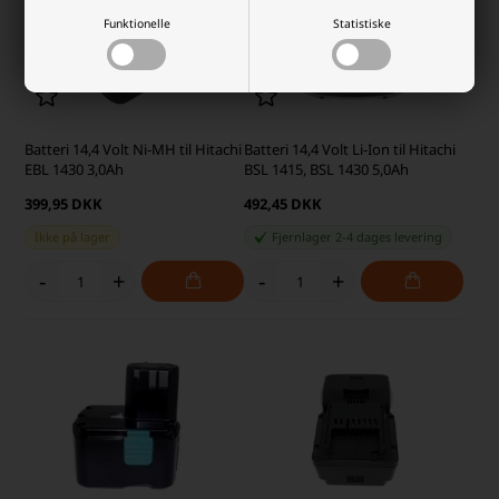
Funktionelle
Statistiske
Batteri 14,4 Volt Ni-MH til Hitachi
Batteri 14,4 Volt Li-Ion til Hitachi
EBL 1430 3,0Ah
BSL 1415, BSL 1430 5,0Ah
399,95 DKK
492,45 DKK
Ikke på lager
Fjernlager 2-4 dages levering
-
+
-
+