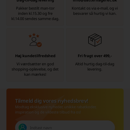
Dag-til-dag levering
info@batterilageret.dk
Pakker bestilt man-tor
Kontakt os via e-mail, og vi
inden kl.15.30 og fre
besvarer så hurtig vi kan.
kl.14.00 sendes samme dag.
Høj kundetilfredshed
Fri fragt over 499,-
Vi værdsætter en god
Altid hurtig dag-til-dag
shopping-oplevelse, og det
levering.
kan mærkes!
Tilmeld dig vores nyhedsbrev!
Modtag eksklusive nyheder, unikke rabatkoder,
inspiration og de vildeste tilbud fra os!