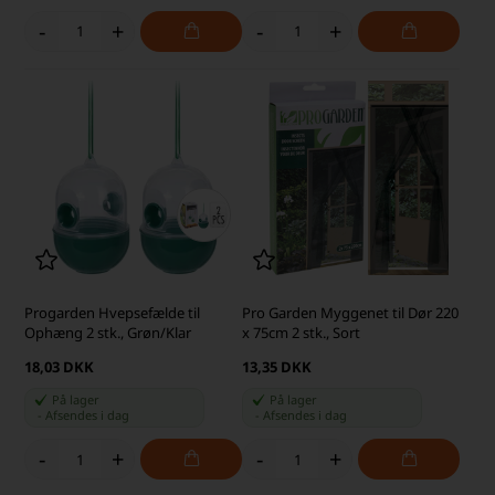
-
+
-
+
Progarden Hvepsefælde til
Pro Garden Myggenet til Dør 220
Ophæng 2 stk., Grøn/Klar
x 75cm 2 stk., Sort
18,03 DKK
13,35 DKK
På lager
På lager
-
Afsendes
i dag
-
Afsendes
i dag
-
+
-
+