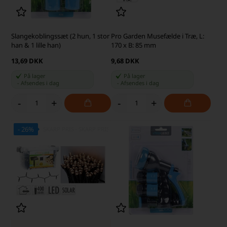
Slangekoblingssæt (2 hun, 1 stor
Pro Garden Musefælde i Træ, L:
han & 1 lille han)
170 x B: 85 mm
13,69 DKK
9,68 DKK
På lager
På lager
-
Afsendes
i dag
-
Afsendes
i dag
-
+
-
+
- 26%