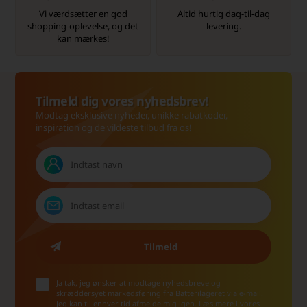
Vi værdsætter en god
Altid hurtig dag-til-dag
shopping-oplevelse, og det
levering.
kan mærkes!
Tilmeld dig vores nyhedsbrev!
Modtag eksklusive nyheder, unikke rabatkoder,
inspiration og de vildeste tilbud fra os!
Ja tak, jeg ønsker at modtage nyhedsbreve og
skræddersyet markedsføring fra Batterilageret via e-mail.
Jeg kan til enhver tid afmelde mig igen.
Læs mere i vores