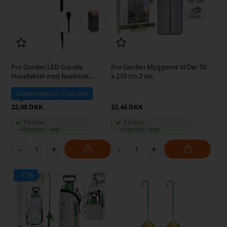
Pro Garden LED Solcelle
Pro Garden Myggenet til Dør 50
Havefakkel med Realistisk
x 210 cm 2 stk.
Flammeeffekt, H: 48 cm
Laveste stykpris: 17,00 DKK
22,00 DKK
33,46 DKK
På lager
På lager
-
Afsendes
i dag
-
Afsendes
i dag
-
+
-
+
- 17%