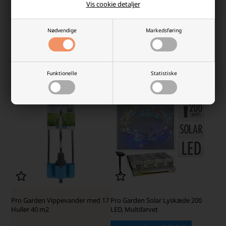
Vis cookie detaljer
Laveste stykpris: 18,00 DKK
20,00 DKK
15,14 DKK
Nødvendige
Markedsføring
På lager
På lager
-
Afsendes
i dag
-
Afsendes
i dag
-
+
-
+
Funktionelle
Statistiske
- 8%
Pro Garden Vippevander med 17
Pro Garden Solar Lyskæde 200
Huller 40 m2
LED, Multifarvet