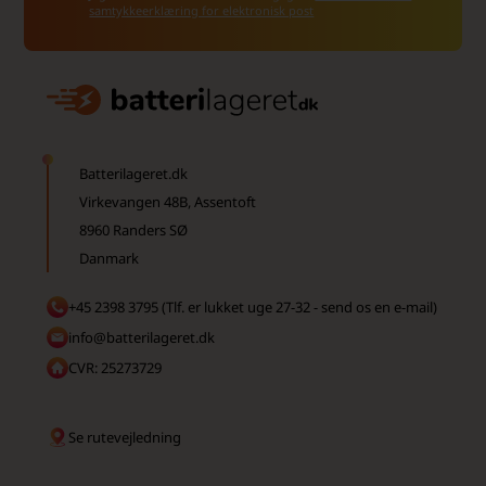
samtykkeerklæring for elektronisk post
Batterilageret.dk
Virkevangen 48B, Assentoft
8960 Randers SØ
Danmark
+45 2398 3795 (Tlf. er lukket uge 27-32 - send os en e-mail)
info@batterilageret.dk
CVR: 25273729
Se rutevejledning