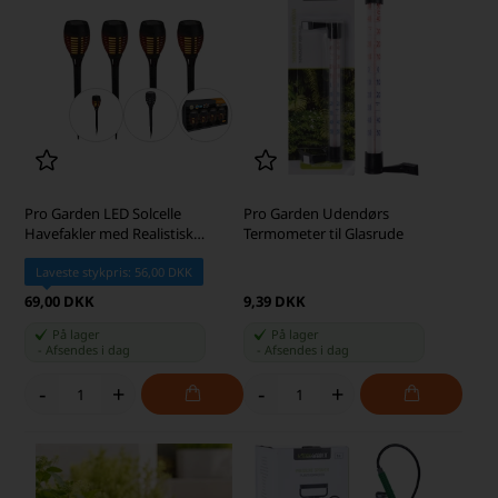
Pro Garden LED Solcelle
Pro Garden Udendørs
Havefakler med Realistisk
Termometer til Glasrude
Flammeeffekt, H: 37,5 cm, Sæt
med 4 stk.
Laveste stykpris: 56,00 DKK
69,00 DKK
9,39 DKK
På lager
På lager
-
Afsendes
i dag
-
Afsendes
i dag
-
+
-
+