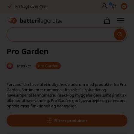
0
Dansk lager
30 dages returret
Tlf. er lukket uge 27-32
1040+ glade kunder på Trustpilot
Pro Garden
Dag-til-dag levering
Mærker
Pro Garden
Fri fragt over 499,-
Dansk lager
Forvandl din have til et indbydende uderum med produkter fra Pro
Garden. Sortimentet rummer alt fra solcelle lyskæder og
30 dages returret
havelamper til termometre, insekt- og myggefangere samt praktisk
tilbehør til havevanding. Pro Garden gør havearbejde og udendørs
ophold mere funktionelt og behageligt.
Tlf. er lukket uge 27-32
1040+ glade kunder på Trustpilot
Filtrer produkter