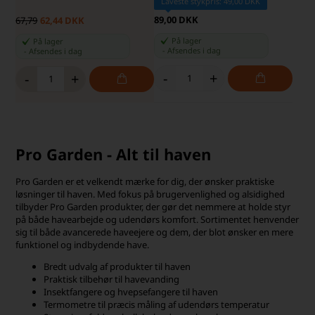
Laveste stykpris: 49,00 DKK
89,00 DKK
67,79
62,44 DKK
På lager
På lager
-
Afsendes
i dag
-
Afsendes
i dag
-
+
-
+
Pro Garden - Alt til haven
Pro Garden er et velkendt mærke for dig, der ønsker praktiske
løsninger til haven. Med fokus på brugervenlighed og alsidighed
tilbyder Pro Garden produkter, der gør det nemmere at holde styr
på både havearbejde og udendørs komfort. Sortimentet henvender
sig til både avancerede haveejere og dem, der blot ønsker en mere
funktionel og indbydende have.
Bredt udvalg af produkter til haven
Praktisk tilbehør til havevanding
Insektfangere og hvepsefangere til haven
Termometre til præcis måling af udendørs temperatur