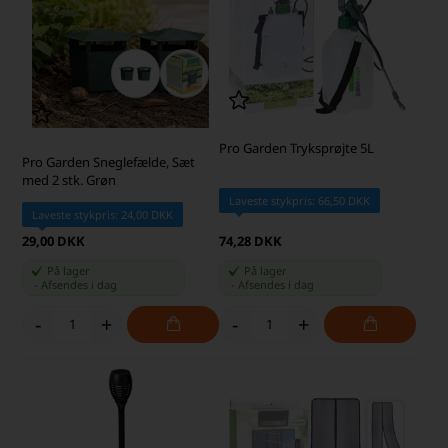
Pro Garden Tryksprøjte 5L
Pro Garden Sneglefælde, Sæt
med 2 stk. Grøn
Laveste stykpris: 66,50 DKK
Laveste stykpris: 24,00 DKK
29,00 DKK
74,28 DKK
På lager
På lager
-
Afsendes
i dag
-
Afsendes
i dag
-
+
-
+