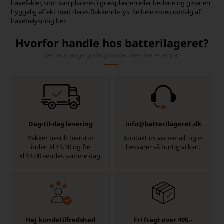
havefakler
, som kan placeres i græsplænen eller bedene og giver en
hyggelig effekt med deres flakkende lys. Se hele vores udvalg af
havebelysning
her.
Hvorfor handle hos batterilageret?
Der er mange gode grunde, men her er et par
Dag-til-dag levering
info@batterilageret.dk
Pakker bestilt man-tor
Kontakt os via e-mail, og vi
inden kl.15.30 og fre
besvarer så hurtig vi kan.
kl.14.00 sendes samme dag.
Høj kundetilfredshed
Fri fragt over 499,-