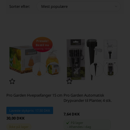
Sorter efter:
Presale!
Bestil nu
Levering 14/08
Pro Garden Hvepsefanger 15 cm
Pro Garden Automatisk
Drypvander til Planter, 4 stk.
Laveste stykpris: 17,50 DKK
7,64 DKK
30,00 DKK
På lager
Ikke på lager
-
Afsendes
i dag