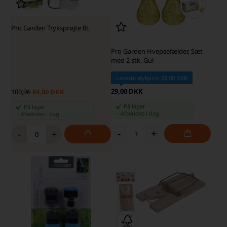
Pro Garden Tryksprøjte 8L
Pro Garden Hvepsefælder, Sæt
med 2 stk. Gul
Laveste stykpris: 22,00 DKK
29,00 DKK
100,96
84,00 DKK
På lager
På lager
-
Afsendes
i dag
-
Afsendes
i dag
-
+
-
+