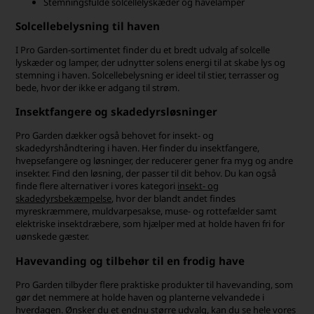
Stemningsfulde solcellelyskæder og havelamper
Solcellebelysning til haven
I Pro Garden-sortimentet finder du et bredt udvalg af solcelle
lyskæder og lamper, der udnytter solens energi til at skabe lys og
stemning i haven. Solcellebelysning er ideel til stier, terrasser og
bede, hvor der ikke er adgang til strøm.
Insektfangere og skadedyrsløsninger
Pro Garden dækker også behovet for insekt- og
skadedyrshåndtering i haven. Her finder du insektfangere,
hvepsefangere og løsninger, der reducerer gener fra myg og andre
insekter. Find den løsning, der passer til dit behov. Du kan også
finde flere alternativer i vores kategori
insekt- og
skadedyrsbekæmpelse
, hvor der blandt andet findes
myreskræmmere, muldvarpesakse, muse- og rottefælder samt
elektriske insektdræbere, som hjælper med at holde haven fri for
uønskede gæster.
Havevanding og tilbehør til en frodig have
Pro Garden tilbyder flere praktiske produkter til havevanding, som
gør det nemmere at holde haven og planterne velvandede i
hverdagen. Ønsker du et endnu større udvalg, kan du se hele vores