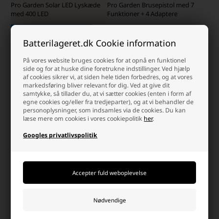
Pro Garden Solar LED Lyskæde
Pro Garden Brusepistol med 7
med 400 LED
Funktioner + 4 Adaptere
Laveste stykpris: 125,00 DKK
Batterilageret.dk Cookie information
25,23 DKK
169,00
125,00 DKK
På lager
På lager
På vores website bruges cookies for at opnå en funktionel
-
Afsendes
i dag
-
Afsendes
i dag
side og for at huske dine foretrukne indstillinger. Ved hjælp
af cookies sikrer vi, at siden hele tiden forbedres, og at vores
-
+
-
+
markedsføring bliver relevant for dig. Ved at give dit
samtykke, så tillader du, at vi sætter cookies (enten i form af
egne cookies og/eller fra tredjeparter), og at vi behandler de
personoplysninger, som indsamles via de cookies. Du kan
læse mere om cookies i vores cookiepolitik
her
.
Googles privatlivspolitik
Pro Garden Termometer til
Pro Garden Haveslange 750 cm
Haven 23x3,5 cm, Sort