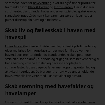
sortiment inden for
havevanding
, hvor du også finder produkter
fra mærker som
Black & Decker
og
Kinzo Garden
. Her inkluderer
sortimentet blandt andet haveslanger, vandpistoler, sprinklere og
slangekoblinger, så du nemt kan sammensætte en løsning, der
passer til netop din have og dine behov.
Skab liv og fællesskab i haven med
havespil
Udendørs spil
er ideelle til både hverdag og festlige lejligheder og
giver mulighed for hyggelige stunder med familie og venner i
haven. I sortimentet finder du blandt andet kroket, petanque,
sækkeløb, fodboldmål, rundbold og stigegolf, som henvender sig til
både børn og voksne. Udeleg og havespil er oplagte til
sommerfester, fødselsdage og ferier, men også til spontan leg og
aktivitet i hverdagen. De bidrager til en aktiv og underholdende
have, hvor alle kan være med – uanset alder og niveau.
Skab stemning med havefakler og
havelamper
I vores sortiment finder du også et stort udvalg af
solcelledrevne