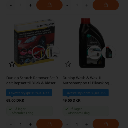
-
+
-
+
Dunlop Scratch Remover Set 9-
Dunlop Wash & Wax 1L
delt Repsæt til Billak & Ridser
Autoshamppo til Bilvask og
Glans
Laveste stykpris: 59,00 DKK
Laveste stykpris: 39,00 DKK
69,00 DKK
49,00 DKK
På lager
På lager
-
Afsendes
i dag
-
Afsendes
i dag
-
+
-
+