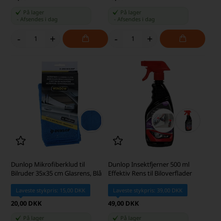
På lager
På lager
-
Afsendes
i dag
-
Afsendes
i dag
-
+
-
+
Dunlop Mikrofiberklud til
Dunlop Insektfjerner 500 ml
Bilruder 35x35 cm Glasrens, Blå
Effektiv Rens til Biloverflader
Laveste stykpris: 15,00 DKK
Laveste stykpris: 39,00 DKK
20,00 DKK
49,00 DKK
På lager
På lager