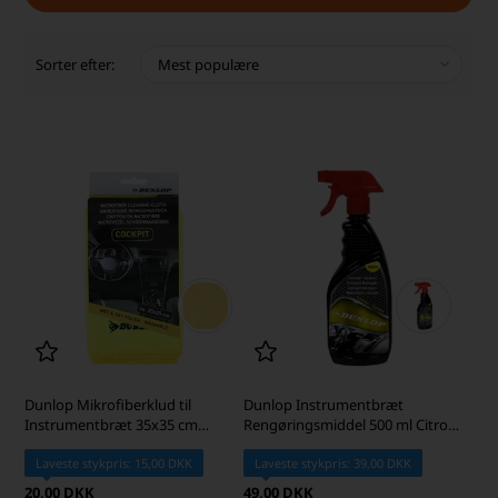
Sorter efter:
Dunlop Mikrofiberklud til
Dunlop Instrumentbræt
Instrumentbræt 35x35 cm
Rengøringsmiddel 500 ml Citron
Bilrengøring, Gul
Duft til Bilinteriør
Laveste stykpris: 15,00 DKK
Laveste stykpris: 39,00 DKK
20,00 DKK
49,00 DKK