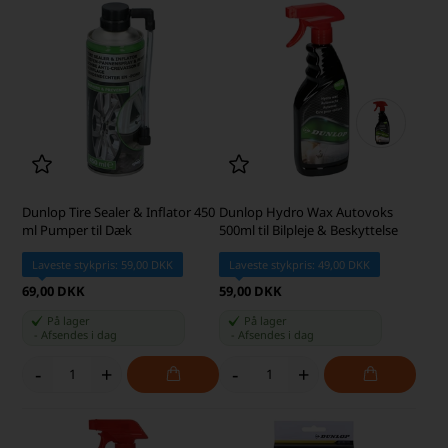
Dunlop Tire Sealer & Inflator 450
Dunlop Hydro Wax Autovoks
ml Pumper til Dæk
500ml til Bilpleje & Beskyttelse
Laveste stykpris: 59,00 DKK
Laveste stykpris: 49,00 DKK
69,00 DKK
59,00 DKK
På lager
På lager
-
Afsendes
i dag
-
Afsendes
i dag
-
+
-
+