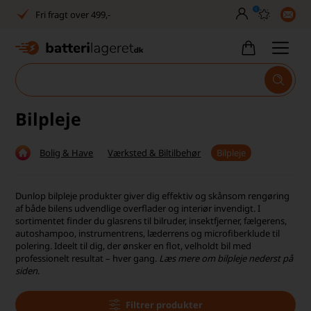
0
Dansk lager
30 dages returret
Tlf. er lukket uge 27-32
1040+ glade kunder på Trustpilot
Bilpleje
Dag-til-dag levering
Bolig & Have
Værksted & Biltilbehør
Bilpleje
Fri fragt over 499,-
Dunlop bilpleje produkter giver dig effektiv og skånsom rengøring
Dansk lager
af både bilens udvendlige overflader og interiør invendigt. I
sortimentet finder du glasrens til bilruder, insektfjerner, fælgerens,
30 dages returret
autoshampoo, instrumentrens, læderrens og microfiberklude til
polering. Ideelt til dig, der ønsker en flot, velholdt bil med
Tlf. er lukket uge 27-32
professionelt resultat – hver gang.
Læs mere om bilpleje nederst på
siden
.
1040+ glade kunder på Trustpilot
Filtrer produkter