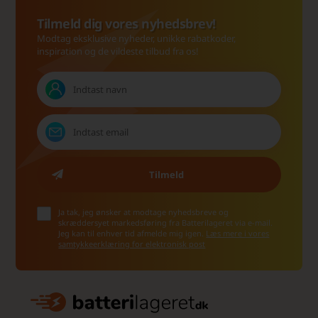
Tilmeld dig vores nyhedsbrev!
Modtag eksklusive nyheder, unikke rabatkoder,
inspiration og de vildeste tilbud fra os!
Ja tak, jeg ønsker at modtage nyhedsbreve og
skræddersyet markedsføring fra Batterilageret via e-mail.
Jeg kan til enhver tid afmelde mig igen.
Læs mere i vores
samtykkeerklæring for elektronisk post