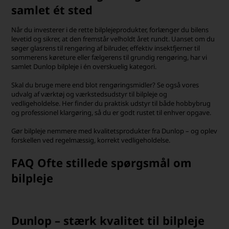
samlet ét sted
Når du investerer i de rette bilplejeprodukter, forlænger du bilens
levetid og sikrer, at den fremstår velholdt året rundt. Uanset om du
søger glasrens til rengøring af bilruder, effektiv insektfjerner til
sommerens køreture eller fælgerens til grundig rengøring, har vi
samlet Dunlop bilpleje i én overskuelig kategori.
Skal du bruge mere end blot rengøringsmidler? Se også vores
udvalg af værktøj og værkstedsudstyr til bilpleje og
vedligeholdelse. Her finder du praktisk udstyr til både hobbybrug
og professionel klargøring, så du er godt rustet til enhver opgave.
Gør bilpleje nemmere med kvalitetsprodukter fra Dunlop – og oplev
forskellen ved regelmæssig, korrekt vedligeholdelse.
FAQ Ofte stillede spørgsmål om
bilpleje
Dunlop – stærk kvalitet til bilpleje