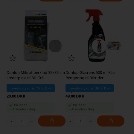
Dunlop Mikrofiberklud 35x35 cm
Dunlop Glasrens 500 ml Klar
Læderpleje til Bil, Grå
Rengøring til Bilruder
Laveste stykpris: 15,00 DKK
Laveste stykpris: 39,00 DKK
20,00 DKK
49,00 DKK
På lager
På lager
-
Afsendes
i dag
-
Afsendes
i dag
-
+
-
+