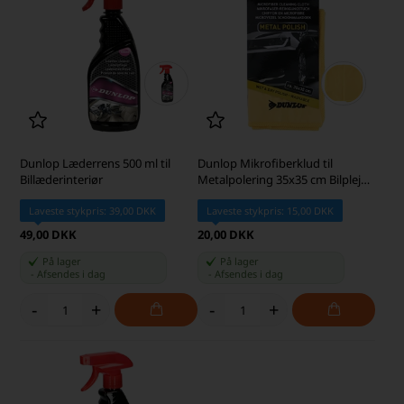
Dunlop Læderrens 500 ml til
Dunlop Mikrofiberklud til
Billæderinteriør
Metalpolering 35x35 cm Bilpleje,
Gul
Laveste stykpris: 39,00 DKK
Laveste stykpris: 15,00 DKK
49,00 DKK
20,00 DKK
På lager
På lager
-
Afsendes
i dag
-
Afsendes
i dag
-
+
-
+