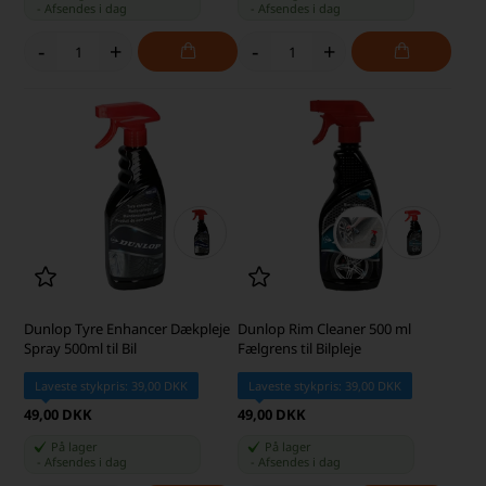
-
Afsendes
i dag
-
Afsendes
i dag
-
+
-
+
Dunlop Tyre Enhancer Dækpleje
Dunlop Rim Cleaner 500 ml
Spray 500ml til Bil
Fælgrens til Bilpleje
Laveste stykpris: 39,00 DKK
Laveste stykpris: 39,00 DKK
49,00 DKK
49,00 DKK
På lager
På lager
-
Afsendes
i dag
-
Afsendes
i dag