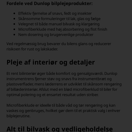
Fordele ved Dunlop bilplejeprodukter:
Effektiv fjernelse af snavs, fedt og insekter
Skånsomme formuleringer til lak, glas og fælge
Velegnet til både manuel bilvask og klargøring
Microfiberklude med høj absorbering og flot finish
Nem dosering og brugervenlige produkter
Ved regelmæssig brug bevarer du bilens glans og reducerer
risikoen for rust og lakskader.
Pleje af interiør og detaljer
Et rent bilinteriør øger både komfort og gensalgsværdi. Dunlop
instrumentrens fjerner støv og snavs fra instrumentbræt og
plastoverflader, mens læderrens er udviklet til skånsom rengøring
af billæderinteriør. Afslut med en blød microfiberklud til biler for
optimal polering og et ensartet resultat uden striber.
Microfiberklude er ideelle til både våd og tør rengøring og kan
vaskes og genbruges, hvilket gør dem til et praktisk valg i enhver
bilplejerutine.
Alt til bilvask og vedligeholdelse