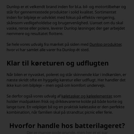
Dunlop er et velkendt brand inden for bl.a. bil- og motortilbehør og
står for gennemtestede produkter i solid kvalitet. Sortimentet
inden for bilpleje er udviklet med fokus på effektiv rengøring,
skånsom vedligeholdelse og brugervenlighed. Uanset om du skal
vaske, rense eller polere, leverer Dunlop løsninger, der gør arbejdet
nemmere og resultatet flottere.
Se hele vores udvalg fra mærket på siden med
Dunlop produkter
,
hvor vi har samlet alle varer fra Dunlop ét sted.
Klar til køreturen og udflugten
Når bilen er nyvasket, poleret og står skinnende klar i indkørslen, er
næste skridt ofte en hyggelig køretur eller udflugt. Her handler det
ikke kun om bilpleje – men også om komfort undervejs.
Se derfor også vores udvalg af
køletasker og køleelementer
, som
holder madpakken frisk og drikkevarerne kolde på både korte og
lange ture. En velplejet bil og en praktisk køletaske er den perfekte
kombination, når familien skal på strandtur, picnic eller ferie.
Hvorfor handle hos batterilageret?
Der er mange gode grunde, men her er et par