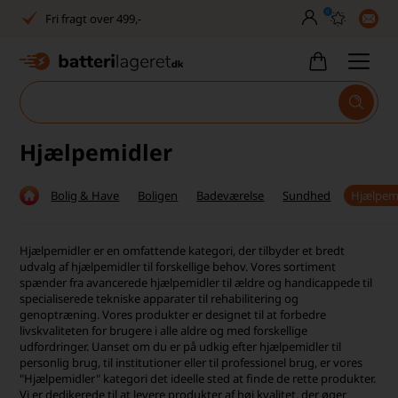
0
Fri fragt over 499,-
Dansk lager
30 dages returret
Tlf. er lukket uge 27-32
Hjælpemidler
1040+ glade kunder på Trustpilot
Bolig & Have
Boligen
Badeværelse
Sundhed
Hjælpem
Dag-til-dag levering
Fri fragt over 499,-
Hjælpemidler er en omfattende kategori, der tilbyder et bredt
udvalg af hjælpemidler til forskellige behov. Vores sortiment
Dansk lager
spænder fra avancerede hjælpemidler til ældre og handicappede til
specialiserede tekniske apparater til rehabilitering og
genoptræning. Vores produkter er designet til at forbedre
30 dages returret
livskvaliteten for brugere i alle aldre og med forskellige
udfordringer. Uanset om du er på udkig efter hjælpemidler til
Tlf. er lukket uge 27-32
personlig brug, til institutioner eller til professionel brug, er vores
"Hjælpemidler" kategori det ideelle sted at finde de rette produkter.
1040+ glade kunder på Trustpilot
Vi er dedikerede til at levere produkter af høj kvalitet, der øger