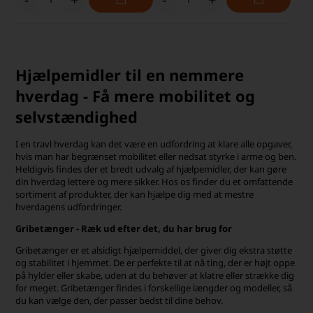
Hjælpemidler til en nemmere
hverdag - Få mere mobilitet og
selvstændighed
I en travl hverdag kan det være en udfordring at klare alle opgaver,
hvis man har begrænset mobilitet eller nedsat styrke i arme og ben.
Heldigvis findes der et bredt udvalg af hjælpemidler, der kan gøre
din hverdag lettere og mere sikker. Hos os finder du et omfattende
sortiment af produkter, der kan hjælpe dig med at mestre
hverdagens udfordringer.
Gribetænger - Ræk ud efter det, du har brug for
Gribetænger er et alsidigt hjælpemiddel, der giver dig ekstra støtte
og stabilitet i hjemmet. De er perfekte til at nå ting, der er højt oppe
på hylder eller skabe, uden at du behøver at klatre eller strække dig
for meget. Gribetænger findes i forskellige længder og modeller, så
du kan vælge den, der passer bedst til dine behov.