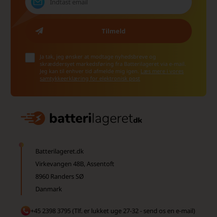
Ja tak, jeg ønsker at modtage nyhedsbreve og
skræddersyet markedsføring fra Batterilageret via e-mail.
Jeg kan til enhver tid afmelde mig igen.
Læs mere i vores
samtykkeerklæring for elektronisk post
Batterilageret.dk
Virkevangen 48B, Assentoft
8960 Randers SØ
Danmark
+45 2398 3795 (Tlf. er lukket uge 27-32 - send os en e-mail)