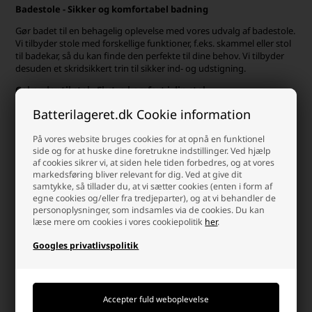
Badestole - Sikker og komfortabel badning
Gør badet til en behagelig oplevelse med vores udvalg af badestole.
Vi tilbyder stole med forskellige funktioner, f.eks. skammel eller stol
til badekar, så du kan finde den perfekte til dine behov. Vi tilbyder
desuden et skridsikkert trin til sikker ind- og udstigning.
Gel puder til stol - Ekstra komfort i din stol
Giv din stol et løft i komfort med en gel pude. Puderne findes i
Batterilageret.dk Cookie information
forskellige størrelser og former, og de kan være med til at lindre
smerter og forebygge tryksår.
På vores website bruges cookies for at opnå en funktionel
side og for at huske dine foretrukne indstillinger. Ved hjælp
Håndtag med sugekop - Støtte på glatte overflader
af cookies sikrer vi, at siden hele tiden forbedres, og at vores
markedsføring bliver relevant for dig. Ved at give dit
Monter et håndtag med sugekop på glatte overflader som fliser
samtykke, så tillader du, at vi sætter cookies (enten i form af
eller glas for at få ekstra støtte ved ind- og udgang af bad eller
egne cookies og/eller fra tredjeparter), og at vi behandler de
bruse.
personoplysninger, som indsamles via de cookies. Du kan
læse mere om cookies i vores cookiepolitik
her
.
Rygstøtte - Støtte til din ryg
Googles privatlivspolitik
Få ekstra støtte og komfort i ryggen med en rygstøtte.
En holdningsforbedrende justerbar rygstøtte bæres over ryggen
for at hjælpe med at forbedre kropsholdningen. De er lavet af
åndbart materiale og har justerbare stropper, så de kan tilpasses til
din individuelle kropsform. Holdningsforbedrende rygstøtter