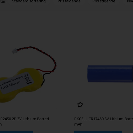
Standard sortering
Pris faldende
Pris stigende
Ny
ter:
CR2450 2P 3V Lithium Batteri
PKCELL CR17450 3V Lithium Batte
h
mAh