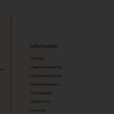
Information
Forside
Dag-til-dag levering
n e-
Handelsbetingelser
Persondatapolitik
Cookiepolitik
Returnering
Levering