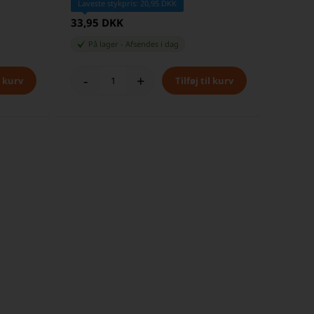
Laveste stykpris: 20,95 DKK
33,95 DKK
På lager
-
Afsendes
i dag
-
+