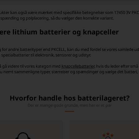
kter kan også være mærket med specifikke betegnelser som 17450 3V PKCELL b
, spænding og polplacering, så du vælger den korrekte variant.
lere lithium batterier og knapceller
 for andre batterityper end PKCELL, kan du med fordel se vores samlede u
 specialbatterier til elektronik, sensorer og udstyr.
 gå videre til vores kategori med
knapcellebatterier
, hvis du leder efter små 
 nemt sammenligne typer, størrelser og spændinger og vælge det batteri, d
Hvorfor handle hos batterilageret?
Der er mange gode grunde, men her er et par