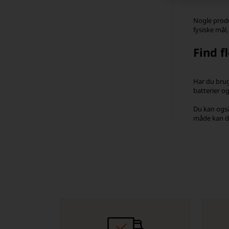
Nogle produ
fysiske mål
Find f
Har du brug
batterier og
Du kan også
måde kan du