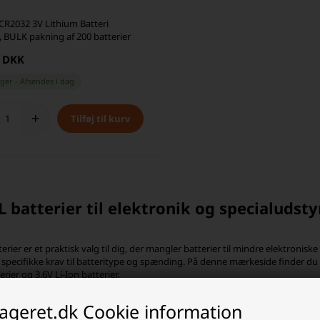
CR2032 3V Lithium Batteri
 BULK pakning af 200 batterier
0 DKK
ager
-
Afsendes
i dag
+
 batterier til elektronik og specialudsty
rier er et praktisk valg til dig, der mangler batterier til mindre elektronisk
specifikke krav til batteritype og spænding. På denne mærkeside finder du e
erier og 3,6V Li-Ion batterier.
roniske produkter kræver en præcis batteritype for at fungere korrekt. De
lageret.dk Cookie information
 batterikemi, før du bestiller. Leder du eksempelvis efter PKCELL CR2032, PKC