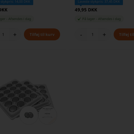
 stykpris: 14,00 DKK
Laveste stykpris: 37,45 DKK
 DKK
49,95 DKK
ager
-
Afsendes
i dag
På lager
-
Afsendes
i dag
+
-
+