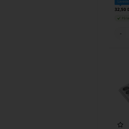
Laveste
32,50
På l
-