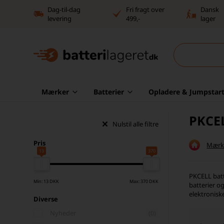
Dag-til-dag
Fri fragt over
Dansk
levering
499,-
lager
Mærker
Batterier
Opladere & Jumpstart
PKCE
Nulstil alle filtre
Pris
Mærk
13
370
PKCELL batte
Min: 13 DKK
Max: 370 DKK
batterier o
elektronisk
Diverse
Nyheder
(0)