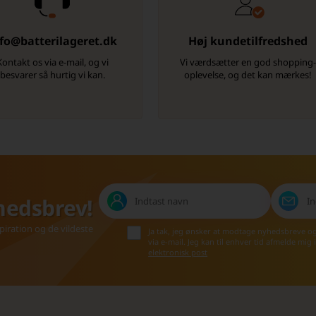
fo@batterilageret.dk
Høj kundetilfredshed
Kontakt os via e-mail, og vi
Vi værdsætter en god shopping
besvarer så hurtig vi kan.
oplevelse, og det kan mærkes!
hedsbrev!
iration og de vildeste
Ja tak, jeg ønsker at modtage nyhedsbreve o
via e-mail. Jeg kan til enhver tid afmelde mig
elektronisk post