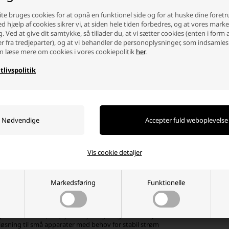
e med det gamle batteri eller enhedens manual.
te bruges cookies for at opnå en funktionel side og for at huske dine foret
llebatterier og 3V lithium batterier fra
Ved hjælp af cookies sikrer vi, at siden hele tiden forbedres, og at vores mark
g. Ved at give dit samtykke, så tillader du, at vi sætter cookies (enten i form 
er fra tredjeparter), og at vi behandler de personoplysninger, som indsamles
n læse mere om cookies i vores cookiepolitik
her
.
cellebatterier bruges ofte i små apparater, hvor batteriet skal være kompakt
øgler, små fjernbetjeninger, LED-lys, sensorer og elektronisk måleudstyr.
tlivspolitik
napceller.
thium batterier er velegnede til enheder, hvor lang holdbarhed og pålidelig d
 dag, men hvor batteriet skal være klar, når enheden aktiveres. Det gælde
sk udstyr og industrielle komponenter.
le og anvendelser
Vis cookie detaljer
erier findes i flere varianter og kan bruges til både almindelig forbrugerele
e batterier til udstyr med konkrete krav til form, volt og kapacitet.
Markedsføring
Funktionelle
lg af PKCELL knapcellebatterier og 3V lithium batterier
lære typer som CR2032 og PKCELL 3V CR2450
PKCELL Li-Ion batterier til udvalgte specialenheder
net til sensorer, ure, fjernbetjeninger og måleudstyr
løsning til små apparater med behov for stabil strøm