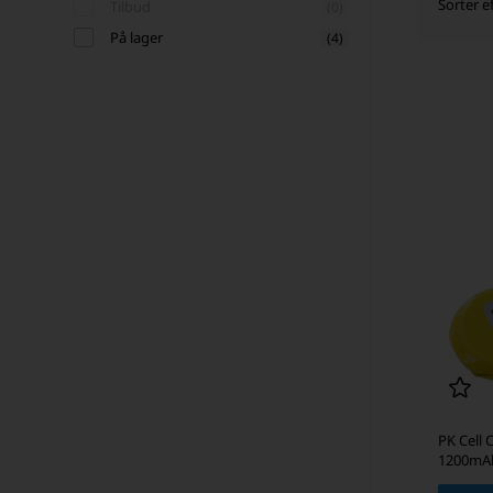
Sorter ef
Tilbud
(0)
På lager
(4)
PK Cell 
1200mA