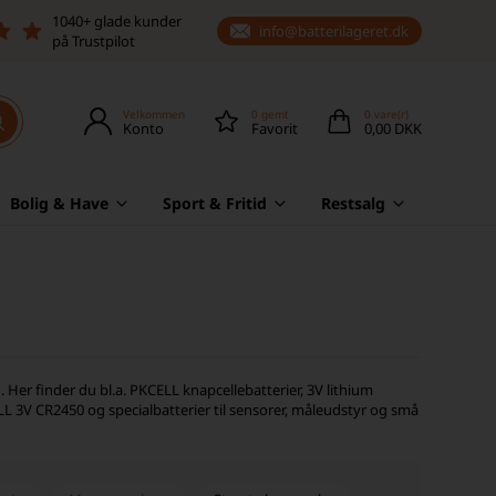
1040+ glade kunder
info@batterilageret.dk
på Trustpilot
Velkommen
0
gemt
0
vare(r)
Konto
Favorit
0,00 DKK
Bolig & Have
Sport & Fritid
Restsalg
 Her finder du bl.a. PKCELL knapcellebatterier, 3V lithium
L 3V CR2450 og specialbatterier til sensorer, måleudstyr og små