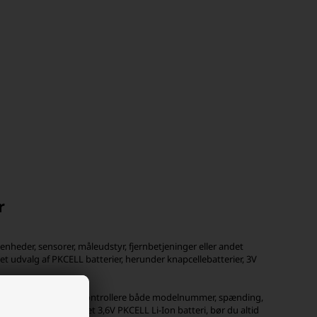
r
e enheder, sensorer, måleudstyr, fjernbetjeninger eller andet
t udvalg af PKCELL batterier, herunder knapcellebatterier, 3V
rfor er det vigtigt at kontrollere både modelnummer, spænding,
ELL 3V CR2450 eller et 3,6V PKCELL Li-Ion batteri, bør du altid