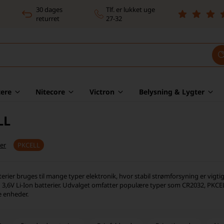
30 dages
Tlf. er lukket uge
returret
27-32
ere
Nitecore
Victron
Belysning & Lygter
LL
er
PKCELL
rier bruges til mange typer elektronik, hvor stabil strømforsyning er vigtig.
g 3,6V Li-Ion batterier. Udvalget omfatter populære typer som CR2032, PKCEL
e enheder.