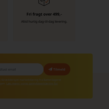
Fri fragt over 499,-
-
Altid hurtig dag-til-dag levering.
g skræddersyet markedsføring fra Batterilageret
 igen.
Læs mere i vores samtykkeerklæring for