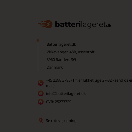
Batterilageret.dk
Virkevangen 48B, Assentoft
8960 Randers SØ
Danmark
+45 2398 3795 (Tlf. er lukket uge 27-32 - send os e
mail)
info@batterilageret.dk
CVR: 25273729
Se rutevejledning