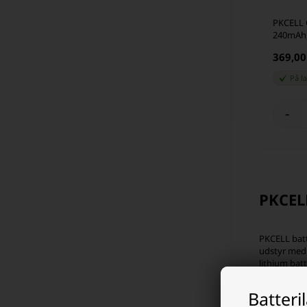
PKCELL 
240mAh,
369,0
På l
-
PKCELL
PKCELL batte
udstyr med 
lithium batt
Mange elekt
Batteri
størrelse og