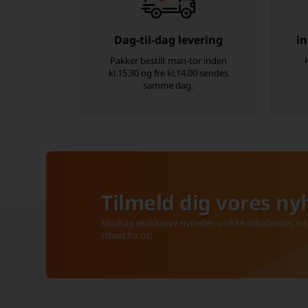
Dag-til-dag levering
in
Pakker bestilt man-tor inden
kl.15.30 og fre kl.14.00 sendes
samme dag.
Tilmeld dig vores ny
Modtag eksklusive nyheder, unikke rabatkoder, insp
tilbud fra os!