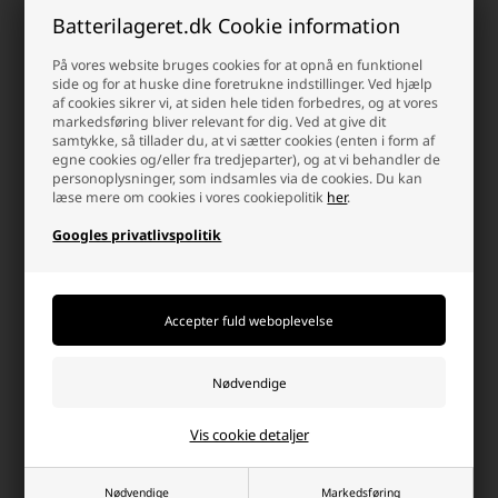
Victron 12V/38Ah Deep Cycle
Victron 12V/60Ah Deep Cycle
Batterilageret.dk Cookie information
blybatteri
blybatteri
På vores website bruges cookies for at opnå en funktionel
1.255,00 DKK
1.529,00 DKK
side og for at huske dine foretrukne indstillinger. Ved hjælp
Fjernlager 2-4 dages levering
Fjernlager 2-4 dages levering
af cookies sikrer vi, at siden hele tiden forbedres, og at vores
markedsføring bliver relevant for dig. Ved at give dit
-
+
-
+
samtykke, så tillader du, at vi sætter cookies (enten i form af
egne cookies og/eller fra tredjeparter), og at vi behandler de
personoplysninger, som indsamles via de cookies. Du kan
læse mere om cookies i vores cookiepolitik
her
.
Googles privatlivspolitik
Victron 12V/165Ah (M8) Deep
Victron 12V/160Ah Lead Carbon
Vis cookie detaljer
Cycle blybatteri
batteri
4.150,09 DKK
4.465,00 DKK
Nødvendige
Markedsføring