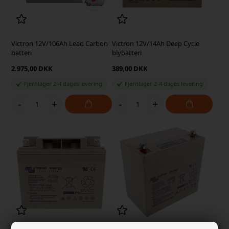
Victron 12V/106Ah Lead Carbon
Victron 12V/14Ah Deep Cycle
batteri
blybatteri
2.975,00 DKK
389,00 DKK
Fjernlager 2-4 dages levering
Fjernlager 2-4 dages levering
-
+
-
+