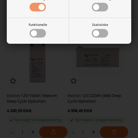
Fjernlager 2-4 dages levering
Fjernlager 2-4 dages levering
-
+
-
+
Funktionelle
Statistiske
Victron 12V/165Ah Telekom
Victron 12V/220Ah (M8) Deep
Deep Cycle blybatteri
Cycle blybatteri
4.200,59 DKK
4.998,49 DKK
Fjernlager 2-4 dages levering
Fjernlager 2-4 dages levering
-
+
-
+