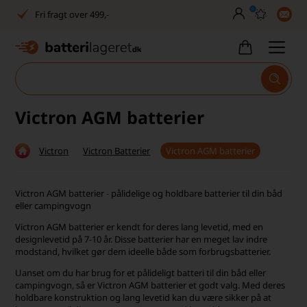
0
Fri fragt over 499,-
Dansk lager
30 dages returret
Tlf. er lukket uge 27-32
Victron AGM batterier
1040+ glade kunder på Trustpilot
Victron
Victron Batterier
Victron AGM batterier
Dag-til-dag levering
Fri fragt over 499,-
Victron AGM batterier - pålidelige og holdbare batterier til din båd
eller campingvogn
Dansk lager
Victron AGM batterier er kendt for deres lang levetid, med en
designlevetid på 7-10 år. Disse batterier har en meget lav indre
30 dages returret
modstand, hvilket gør dem ideelle både som forbrugsbatterier.
Tlf. er lukket uge 27-32
Uanset om du har brug for et pålideligt batteri til din båd eller
campingvogn, så er Victron AGM batterier et godt valg. Med deres
holdbare konstruktion og lang levetid kan du være sikker på at
1040+ glade kunder på Trustpilot