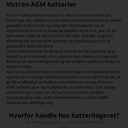
Victron AGM batterier
Victron AGM batterier er kendt for deres lave indre modstand,
hvilket gør dem ideelle til anvendelse med høj strømforbrug, såsom
propeller, motorstarter og ankerspil. Disse batterier har en
imponerende evne til at holde sig opladet i op til et år, selv når de
opbevares under de rette forhold. Selv efter dyb eller langvarig
afladning har Victron AGM batterier en enestående evne til at
genoprette deres afladning.
Victron AGM batterier er designet til at levere høj kapacitet, lang
levetid og et maksimalt antal cyklusser. De er ideelle at bruge som
batteribank eller forbrugsbank og kan effektivt opbevare strøm fra
eksterne kilder.
Alle Victron AGM batterier er produceret på en CE-anerkendt fabrik
og lever op til strenge kvalitetsstandarder. Du kan være tryg ved, at
du får et pålideligt og holdbart produkt.Vores udvalg af Victron
AGM batterier giver dig mulighed for at drive udstyr med et højt
strømforbrug. Uanset om du har brug for strøm til båden,
campingvognen eller andre mobile enheder, er Victron AGM
batterier det pålidelige valg.
Hvorfor handle hos batterilageret?
Der er mange gode grunde, men her er et par