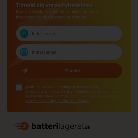
Tilmeld dig vores nyhedsbrev!
Modtag eksklusive nyheder, unikke rabatkoder,
inspiration og de vildeste tilbud fra os!
Ja tak, jeg ønsker at modtage nyhedsbreve og
skræddersyet markedsføring fra Batterilageret via e-mail.
Jeg kan til enhver tid afmelde mig igen.
Læs mere i vores
samtykkeerklæring for elektronisk post