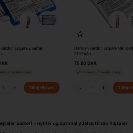
Kardon Esquire 2 batteri
Harman Kardon Esquire Mini batt
h
2100mAh
 DKK
75,00 DKK
ager
-
Afsendes
i dag
På lager
-
Afsendes
i dag
+
-
+
øjtaler batteri – nyt liv og optimal ydelse til din højtaler