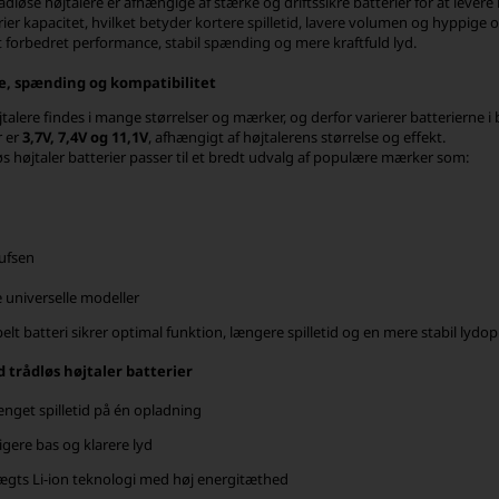
løse højtalere er afhængige af stærke og driftssikre batterier for at levere 
rier kapacitet, hvilket betyder kortere spilletid, lavere volumen og hyppige o
gt forbedret performance, stabil spænding og mere kraftfuld lyd.
, spænding og kompatibilitet
jtalere findes i mange størrelser og mærker, og derfor varierer batterierne 
 er
3,7V, 7,4V og 11,1V
, afhængigt af højtalerens størrelse og effekt.
øs højtaler batterier passer til et bredt udvalg af populære mærker som:
ufsen
universelle modeller
elt batteri sikrer optimal funktion, længere spilletid og en mere stabil lydo
d trådløs højtaler batterier
ænget spilletid på én opladning
igere bas og klarere lyd
ægts Li-ion teknologi med høj energitæthed