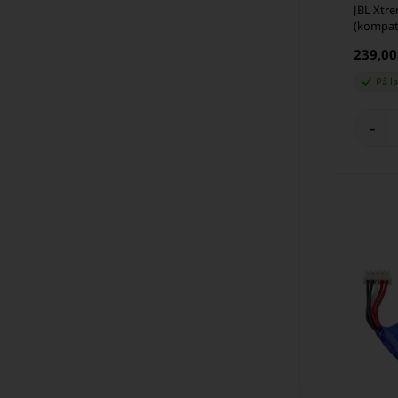
JBL Xtr
(kompat
239,0
På l
-