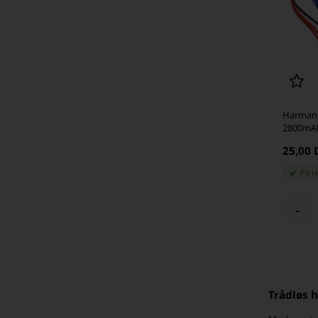
Harman 
2800mA
25,00
På l
-
Trådløs h