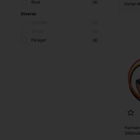
Bose
(4)
Sorter ef
Diverse
Nyheder
(0)
Tilbud
(0)
På lager
(8)
Harman 
3000mA