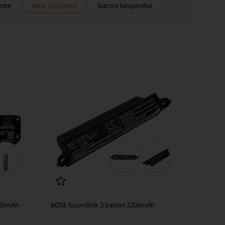
este
Mest populære
Største besparelse
400mAh
BOSE Soundlink 3 batteri 2200mAh