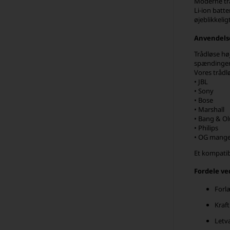
Moderne tråd
Li-ion batte
øjeblikkeli
Anvendelse
Trådløse hø
spændinger
Vores trådl
• JBL
• Sony
• Bose
• Marshall
• Bang & Ol
• Philips
• OG mange 
Et kompatib
Fordele ve
Forl
Kraft
Letv