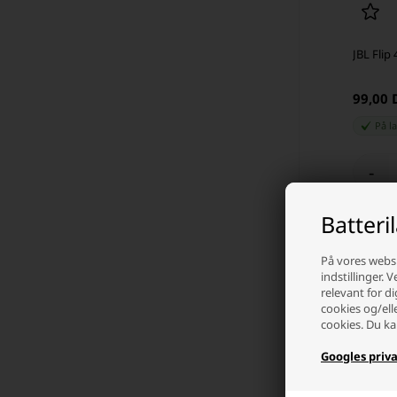
JBL Flip
99,00
På l
-
Batteri
På vores websi
indstillinger. 
relevant for di
cookies og/ell
cookies. Du ka
Googles priva