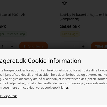
 4 batteri 3000mAh
BeoPlay P6 batteri til højttaler 
(kompatibelt)
 DKK
206,96 DKK
ager
-
Afsendes
i dag
Ikke på lager
+
-
+
lageret.dk Cookie information
te bruges cookies for at opnå en funktionel side og for at huske dine foret
Ved hjælp af cookies sikrer vi, at siden hele tiden forbedres, og at vores mark
g. Ved at give dit samtykke, så tillader du, at vi sætter cookies (enten i form 
er fra tredjeparter), og at vi behandler de personoplysninger, som indsamles
n læse mere om cookies i vores cookiepolitik
her
.
tlivspolitik