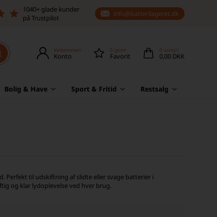
1040+ glade kunder
info@batterilageret.dk
på Trustpilot
Velkommen
0
gemt
0
vare(r)
Konto
Favorit
0,00 DKK
Bolig & Have
Sport & Fritid
Restsalg
. Perfekt til udskiftning af slidte eller svage batterier i
tig og klar lydoplevelse ved hver brug.