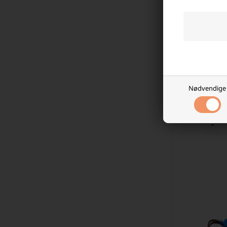
Harman 
3000mA
75,00
Nødvendige
På l
-