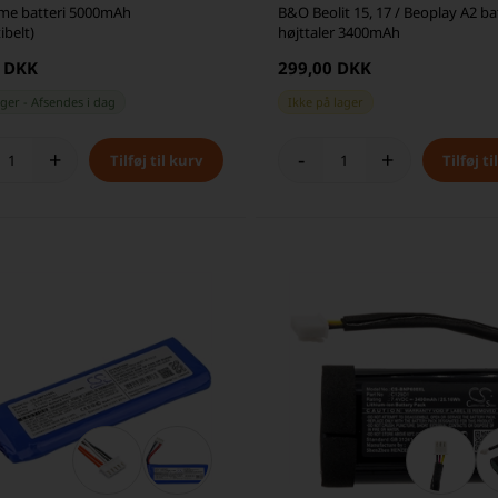
eme batteri 5000mAh
B&O Beolit 15, 17 / Beoplay A2 batt
ibelt)
højttaler 3400mAh
0 DKK
299,00 DKK
ager
-
Afsendes
i dag
Ikke på lager
+
-
+