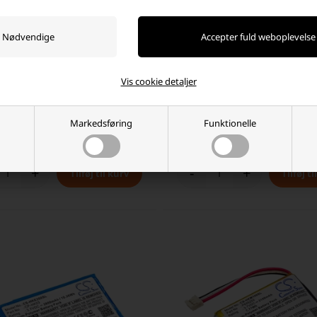
Kardon Onyx Mini batteri
JBL Pulse 3 batteri 6000mAh (kom
Vis cookie detaljer
h
 DKK
206,96 DKK
Markedsføring
Funktionelle
ager
-
Afsendes
i dag
På lager
-
Afsendes
i dag
+
-
+