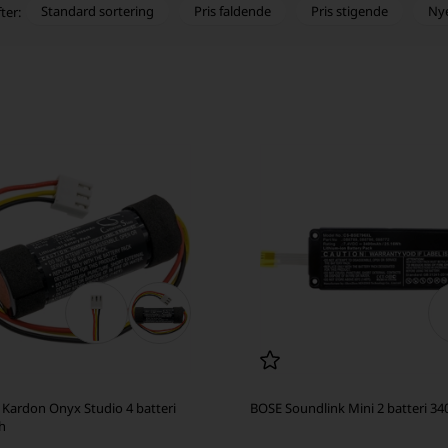
Standard sortering
Pris faldende
Pris stigende
Ny
ter:
Kardon Onyx Studio 4 batteri
BOSE Soundlink Mini 2 batteri 3
h