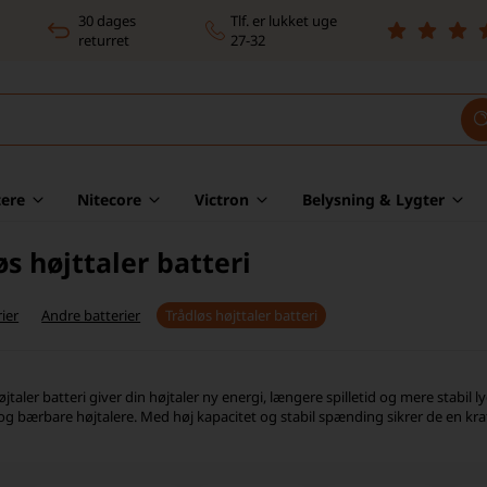
30 dages
Tlf. er lukket uge
returret
27-32
ere
Nitecore
Victron
Belysning & Lygter
øs højttaler batteri
ier
Andre batterier
Trådløs højttaler batteri
øjtaler batteri giver din højtaler ny energi, længere spilletid og mere stabil lyd
og bærbare højtalere. Med høj kapacitet og stabil spænding sikrer de en kraf