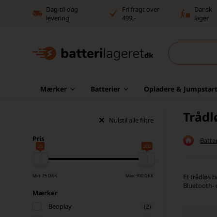
Dag-til-dag
Fri fragt over
Dansk
levering
499,-
lager
Mærker
Batterier
Opladere & Jumpstart
Trådl
Nulstil alle filtre
Pris
Batter
25
300
Min: 25 DKK
Max: 300 DKK
Et trådløs h
Bluetooth- 
Mærker
Beoplay
(2)