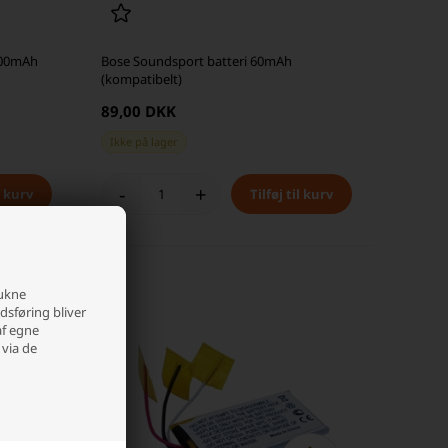
3400mAh
Bose Soundsport batteri 60mAh
(kompatibelt)
89,00 DKK
Ikke på lager
-
+
rukne
edsføring bliver
af egne
 via de