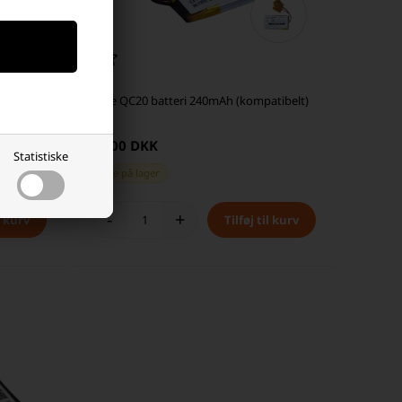
patibelt)
Bose QC20 batteri 240mAh (kompatibelt)
29,00 DKK
Statistiske
Ikke på lager
-
+