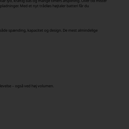
klar lyd, kraftig bas og mange timers afspilning. Over tid mister
pladninger. Med et nyt trådløs højtaler batteri får du
i både spænding, kapacitet og design. De mest almindelige
plevelse – også ved høj volumen.