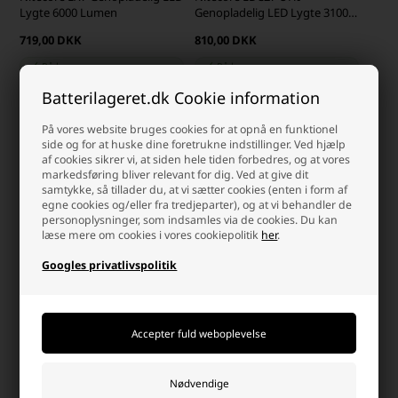
Lygte 6000 Lumen
Genopladelig LED Lygte 3100
Lumen
719,00 DKK
810,00 DKK
På lager
På lager
-
Afsendes
i morgen
-
Afsendes
i morgen
Batterilageret.dk Cookie information
-
+
-
+
På vores website bruges cookies for at opnå en funktionel
side og for at huske dine foretrukne indstillinger. Ved hjælp
af cookies sikrer vi, at siden hele tiden forbedres, og at vores
markedsføring bliver relevant for dig. Ved at give dit
samtykke, så tillader du, at vi sætter cookies (enten i form af
egne cookies og/eller fra tredjeparter), og at vi behandler de
personoplysninger, som indsamles via de cookies. Du kan
læse mere om cookies i vores cookiepolitik
her
.
Googles privatlivspolitik
Nitecore EDC25 Genopladelig
LED Lygte 3000 Lumen
629,00 DKK