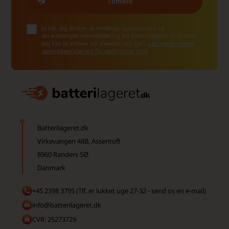
Ja tak, jeg ønsker at modtage nyhedsbreve og
skræddersyet markedsføring fra Batterilageret via e-mail.
Jeg kan til enhver tid afmelde mig igen.
Læs mere i vores
samtykkeerklæring for elektronisk post
Batterilageret.dk
Virkevangen 48B, Assentoft
8960 Randers SØ
Danmark
+45 2398 3795 (Tlf. er lukket uge 27-32 - send os en e-mail)
info@batterilageret.dk
CVR: 25273729