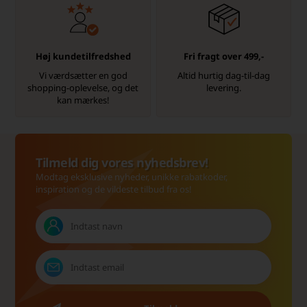
Høj kundetilfredshed
Fri fragt over 499,-
Vi værdsætter en god
Altid hurtig dag-til-dag
shopping-oplevelse, og det
levering.
kan mærkes!
Tilmeld dig vores nyhedsbrev!
Modtag eksklusive nyheder, unikke rabatkoder,
inspiration og de vildeste tilbud fra os!