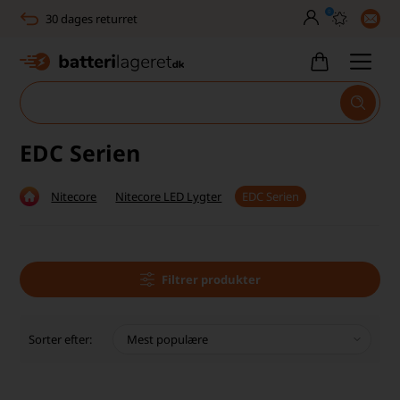
0
30 dages returret
Tlf. er lukket uge 27-32
1040+ glade kunder på Trustpilot
Dag-til-dag levering
EDC Serien
Fri fragt over 499,-
Nitecore
Nitecore LED Lygter
EDC Serien
Dansk lager
30 dages returret
Tlf. er lukket uge 27-32
Filtrer produkter
1040+ glade kunder på Trustpilot
Sorter efter: