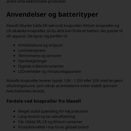
andre små elektroniske produkter.
Anvendelser og batterityper
Maxell tilbyder både SR-sølvoxid knapceller, lithium knapceller og
LR-alkaliske knapceller, så du altid kan finde et batteri, der passer til
dit apparat. De egner sig perfekt til:
Armbåndsure og stopure
Lommeregnere
Termometre og sensorer
Fjernbetjeninger
Digitale måleinstrumenter
LED-enheder og miniatureapparater
Maxells knapceller leverer typisk 1,5V - 1,55V eller 3,0V med en jævn
afladningskurve, som sikrer, at enhederne virker stabilt gennem
hele batteriets levetid.
Fordele ved knapceller fra Maxell
Meget stabil spænding for høj præcision
Lang levetid og lav selvafladning
Fås i både SR, LR og lithium varianter
Produktkvalitet i top fra et globalt brand