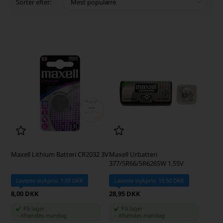
Sorter efter:
Maxell Lithium Batteri CR2032 3V
Maxell Urbatteri
377/SR66/SR626SW 1,55V
Laveste stykpris: 7,50 DKK
Laveste stykpris: 19,50 DKK
8,00 DKK
28,95 DKK
På lager
På lager
-
Afsendes
mandag
-
Afsendes
mandag