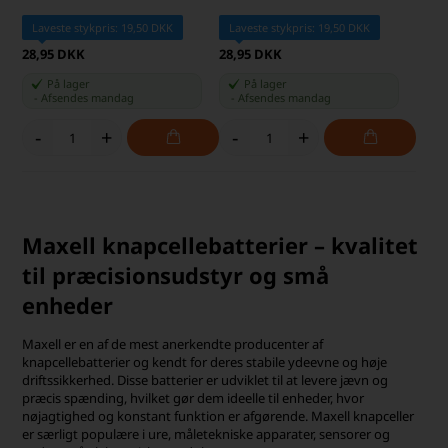
Laveste stykpris: 19,50 DKK
Laveste stykpris: 19,50 DKK
28,95 DKK
28,95 DKK
På lager
På lager
-
Afsendes
mandag
-
Afsendes
mandag
-
+
-
+
Maxell knapcellebatterier – kvalitet
til præcisionsudstyr og små
enheder
Maxell er en af de mest anerkendte producenter af
knapcellebatterier og kendt for deres stabile ydeevne og høje
driftssikkerhed. Disse batterier er udviklet til at levere jævn og
præcis spænding, hvilket gør dem ideelle til enheder, hvor
nøjagtighed og konstant funktion er afgørende. Maxell knapceller
er særligt populære i ure, måletekniske apparater, sensorer og