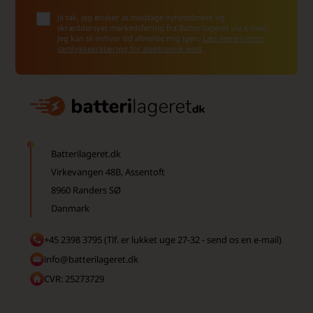
Ja tak, jeg ønsker at modtage nyhedsbreve og
skræddersyet markedsføring fra Batterilageret via e-mail.
Jeg kan til enhver tid afmelde mig igen.
Læs mere i vores
samtykkeerklæring for elektronisk post
Batterilageret.dk
Virkevangen 48B, Assentoft
8960 Randers SØ
Danmark
+45 2398 3795 (Tlf. er lukket uge 27-32 - send os en e-mail)
info@batterilageret.dk
CVR: 25273729