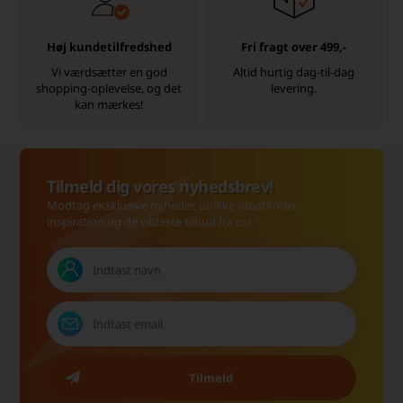
Høj kundetilfredshed
Fri fragt over 499,-
Vi værdsætter en god
Altid hurtig dag-til-dag
shopping-oplevelse, og det
levering.
kan mærkes!
Tilmeld dig vores nyhedsbrev!
Modtag eksklusive nyheder, unikke rabatkoder,
inspiration og de vildeste tilbud fra os!