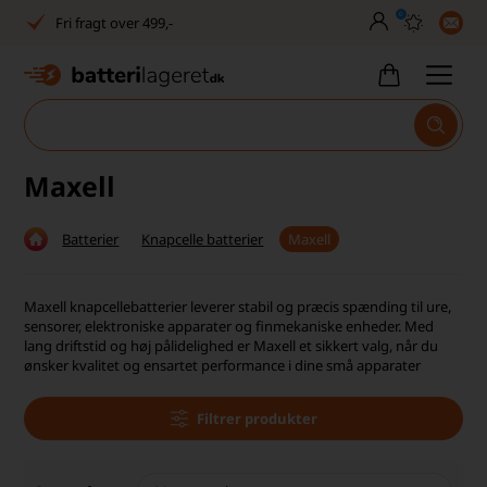
0
Dansk lager
30 dages returret
Tlf. er lukket uge 27-32
1040+ glade kunder på Trustpilot
Maxell
Dag-til-dag levering
Batterier
Knapcelle batterier
Maxell
Fri fragt over 499,-
Dansk lager
Maxell knapcellebatterier leverer stabil og præcis spænding til ure,
sensorer, elektroniske apparater og finmekaniske enheder. Med
30 dages returret
lang driftstid og høj pålidelighed er Maxell et sikkert valg, når du
ønsker kvalitet og ensartet performance i dine små apparater
Tlf. er lukket uge 27-32
Filtrer produkter
1040+ glade kunder på Trustpilot