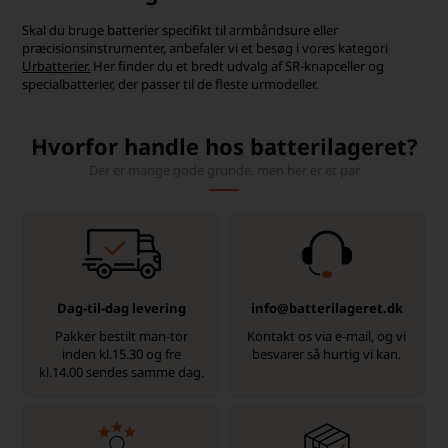
Skal du bruge batterier specifikt til armbåndsure eller
præcisionsinstrumenter, anbefaler vi et besøg i vores kategori
Urbatterier.
Her finder du et bredt udvalg af SR-knapceller og
specialbatterier, der passer til de fleste urmodeller.
Hvorfor handle hos batterilageret?
Der er mange gode grunde, men her er et par
Dag-til-dag levering
info@batterilageret.dk
Pakker bestilt man-tor
Kontakt os via e-mail, og vi
inden kl.15.30 og fre
besvarer så hurtig vi kan.
kl.14.00 sendes samme dag.