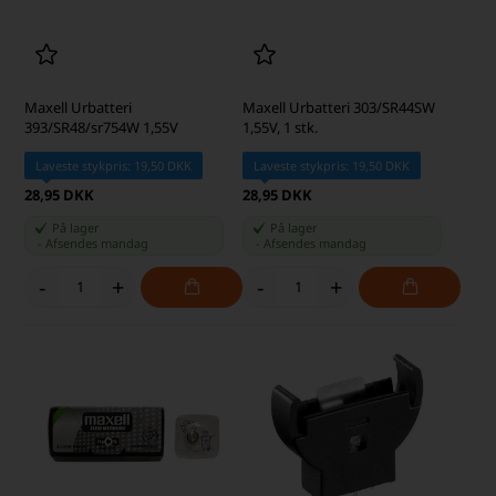
Maxell Urbatteri
Maxell Urbatteri 303/SR44SW
393/SR48/sr754W 1,55V
1,55V, 1 stk.
Laveste stykpris: 19,50 DKK
Laveste stykpris: 19,50 DKK
28,95 DKK
28,95 DKK
På lager
På lager
-
Afsendes
mandag
-
Afsendes
mandag
-
+
-
+