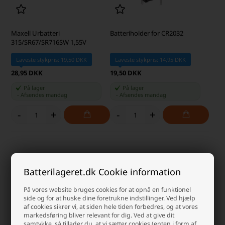
Maxell Urbatteri
Batteriholder for CR2032
315/SR67/SR716SW 1,55V
Laveste stykpris: 19,50 DKK
Laveste stykpris: 14,95 DKK
28,95 DKK
19,50 DKK
På lager
På lager
-
Afsendes
mandag
-
Afsendes
mandag
-
+
-
+
Batterilageret.dk Cookie information
På vores website bruges cookies for at opnå en funktionel
side og for at huske dine foretrukne indstillinger. Ved hjælp
af cookies sikrer vi, at siden hele tiden forbedres, og at vores
markedsføring bliver relevant for dig. Ved at give dit
samtykke, så tillader du, at vi sætter cookies (enten i form af