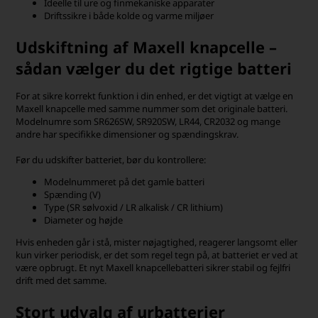
Ideelle til ure og finmekaniske apparater
Driftssikre i både kolde og varme miljøer
Udskiftning af Maxell knapcelle –
sådan vælger du det rigtige batteri
For at sikre korrekt funktion i din enhed, er det vigtigt at vælge en
Maxell knapcelle med samme nummer som det originale batteri.
Modelnumre som SR626SW, SR920SW, LR44, CR2032 og mange
andre har specifikke dimensioner og spændingskrav.
Før du udskifter batteriet, bør du kontrollere:
Modelnummeret på det gamle batteri
Spænding (V)
Type (SR sølvoxid / LR alkalisk / CR lithium)
Diameter og højde
Hvis enheden går i stå, mister nøjagtighed, reagerer langsomt eller
kun virker periodisk, er det som regel tegn på, at batteriet er ved at
være opbrugt. Et nyt Maxell knapcellebatteri sikrer stabil og fejlfri
drift med det samme.
Stort udvalg af urbatterier