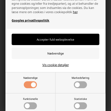
egne cookies og/eller fra tredjeparter), og at vi behandler de
personoplysninger, som indsamles via de cookies. Du kan
Maxell Urbatteri
Maxell Urbatteri
læse mere om cookies i vores cookiepolitik
her
.
390/SR55/SR1130W 1,55V
362/SR58/SR721SW 1,55V
Googles privatlivspolitik
Laveste stykpris: 19,50 DKK
Laveste stykpris: 19,50 DKK
28,95 DKK
28,95 DKK
På lager
På lager
-
Afsendes
mandag
-
Afsendes
mandag
-
+
-
+
Vis cookie detaljer
Nødvendige
Markedsføring
Funktionelle
Statistiske