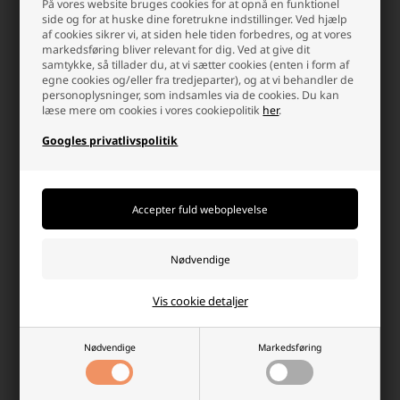
På vores website bruges cookies for at opnå en funktionel
side og for at huske dine foretrukne indstillinger. Ved hjælp
Skab (u)hyggelig stemning med LED
af cookies sikrer vi, at siden hele tiden forbedres, og at vores
markedsføring bliver relevant for dig. Ved at give dit
Lyskæder til edderkoppepynt
samtykke, så tillader du, at vi sætter cookies (enten i form af
egne cookies og/eller fra tredjeparter), og at vi behandler de
For at skabe den perfekte uhyggelige stemning til Halloween, er
personoplysninger, som indsamles via de cookies. Du kan
læse mere om cookies i vores cookiepolitik
her
.
LED lyskæder et must! De giver det helt rette, dunkle lys, som får
din edderkoppepynt og edderkoppespind til at fremstå endnu
Googles privatlivspolitik
mere skræmmende. Med LED lyskæder kan du nemt tilføje en
mystisk atmosfære både indendørs og udendørs. De kan vikles
rundt om edderkoppespind, hænges langs vægge eller bruges til at
fremhæve din pynt på en dramatisk måde. Gør din Halloween-
dekoration komplet med vores
LED lyskæder
, og skab en
uforglemmelig uhyggelig oplevelse!
Hvorfor handle hos batterilageret?
Der er mange gode grunde, men her er et par
Vis cookie detaljer
Nødvendige
Markedsføring