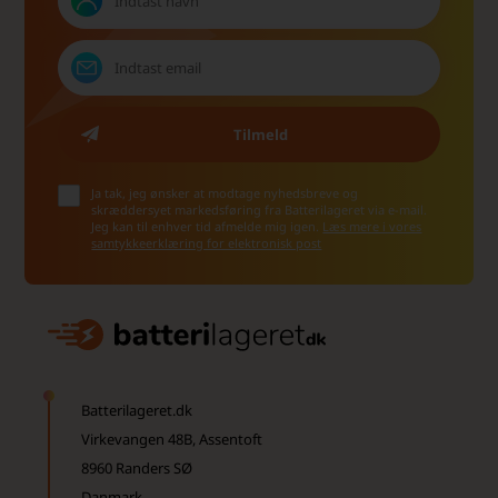
Ja tak, jeg ønsker at modtage nyhedsbreve og
skræddersyet markedsføring fra Batterilageret via e-mail.
Jeg kan til enhver tid afmelde mig igen.
Læs mere i vores
samtykkeerklæring for elektronisk post
Batterilageret.dk
Virkevangen 48B, Assentoft
8960 Randers SØ
Danmark