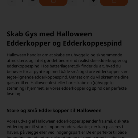
-
+
-
+
Skab Gys med Halloween
Edderkopper og Edderkoppespind
Halloween handler om at skabe en uhyggelig og skræmmende
atmosfære, og intet gør det bedre end realistiske edderkopper og
edderkoppespind. Hos batterilageret.dk finder du alt, hvad du
behøver for at pynte op med både små og store edderkopper samt
ægte-lignende edderkoppespind. Uanset om du vil skræmme dine
gæster til en Halloweenfest eller bare skabe en (u)hyggelig
stemning i hjemmet, er vores edderkopper og spind den perfekte
løsning.
Store og Små Edderkopper til Halloween
Vores udvalg af Halloween edderkopper spænder fra små, diskrete
edderkopper til store, imponerende varianter, der kan placeres i
haven, på vægge eller ved indgangspartier. De er perfekte til både
indendørs og udendørs dekoration og vil med garanti skabe gys