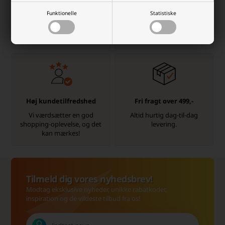
Dag-til-dag levering
info@batterilageret.dk
Funktionelle
Statistiske
Pakker bestilt man-tor
Kontakt os via e-mail, og vi
inden kl.15.30 og fre
besvarer så hurtig vi kan.
kl.14.00 sendes samme dag.
Høj kundetilfredshed
Fri fragt over 499,-
Vi værdsætter en god
Altid hurtig dag-til-dag
shopping-oplevelse, og det
levering.
kan mærkes!
Tilmeld dig vores nyhedsbrev!
Modtag eksklusive nyheder, unikke rabatkoder,
inspiration og de vildeste tilbud fra os!