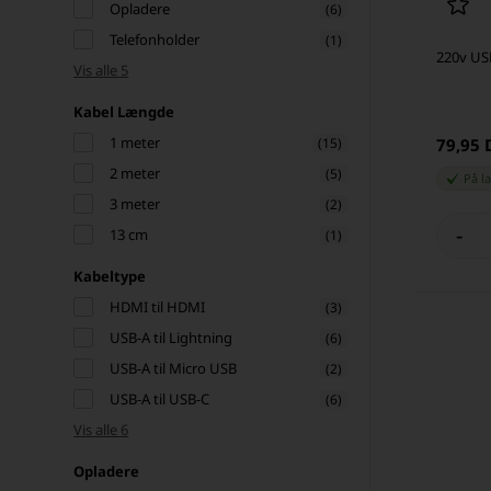
Opladere
(6)
Telefonholder
(1)
220v US
Vis alle 5
Kabel Længde
1 meter
(15)
79,95
2 meter
(5)
På l
3 meter
(2)
-
13 cm
(1)
Kabeltype
HDMI til HDMI
(3)
USB-A til Lightning
(6)
USB-A til Micro USB
(2)
USB-A til USB-C
(6)
Vis alle 6
Opladere