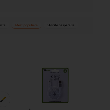
este
Mest populære
Største besparelse