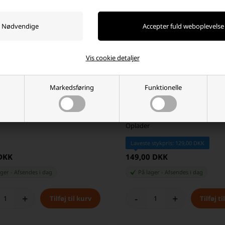
Vis cookie detaljer
Markedsføring
Funktionelle
kabel på 2,0 meter fra Grundig
Tekmee 20W 2 USB-C Udgange Fa
Oplader
Laveste stykpris: 129,00 DKK
 DKK
149,00 DKK
ager
-
Afsendes
i dag
På lager
-
Afsendes
i dag
+
-
+