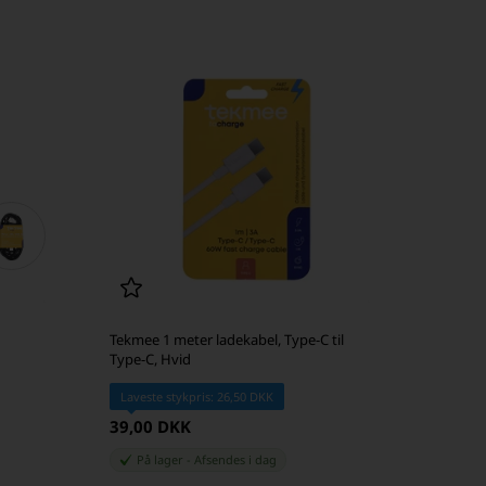
Tekmee 1 meter ladekabel, Type-C til
Type-C, Hvid
Laveste stykpris: 26,50 DKK
39,00 DKK
På lager
-
Afsendes
i dag