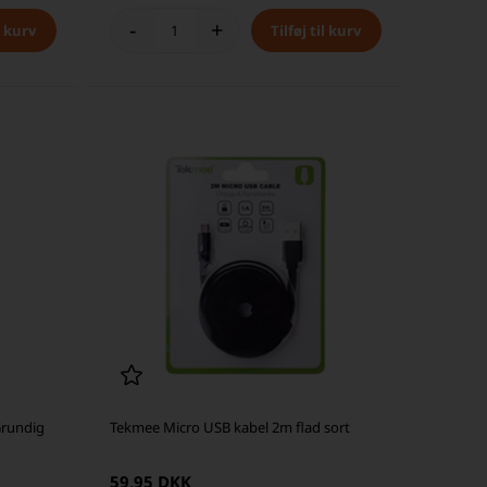
-
+
Grundig
Tekmee Micro USB kabel 2m flad sort
59,95 DKK