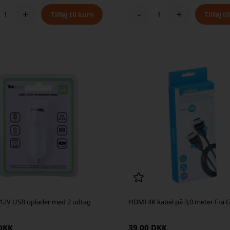
+
-
+
12V USB oplader med 2 udtag
HDMI 4K kabel på 3,0 meter Fra 
 DKK
39,00 DKK