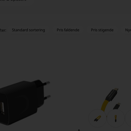
Standard sortering
Pris faldende
Pris stigende
Ny
ter: