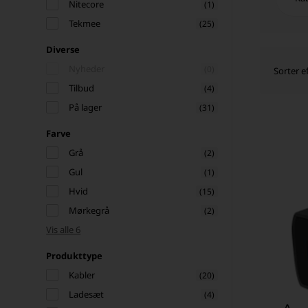
Nitecore
(1)
Tekmee
(25)
Diverse
Nyheder
(0)
Sorter ef
Tilbud
(4)
På lager
(31)
Farve
Grå
(2)
Gul
(1)
Hvid
(15)
Mørkegrå
(2)
Vis alle 6
Produkttype
Kabler
(20)
Ladesæt
(4)