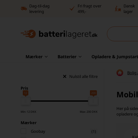
Dag-til-dag
Fri fragt over
Dansk
levering
499,-
lager
Mærker
Batterier
Opladere & Jumpstart
Bolig
Nulstil alle filtre
Pris
Mobil
12
200
Her på side
Min: 12 DKK
Max: 200 DKK
opladere og
Mærker
Goobay
(1)
Ka