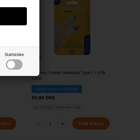
Statistiske
st
Tekmee 2 meter ladekabel Type-C / USB
kabel
Laveste stykpris: 49,00 DKK
59,00 DKK
På lager
-
Afsendes
i dag
-
+