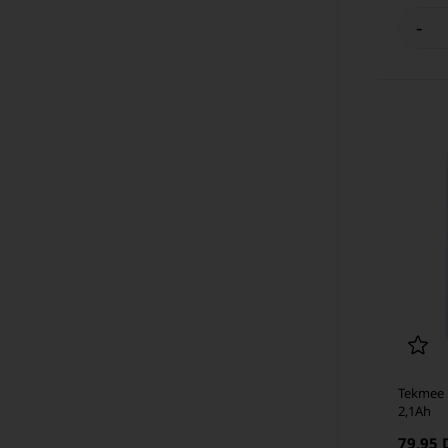
-
Tekmee 
2,1Ah
79,95