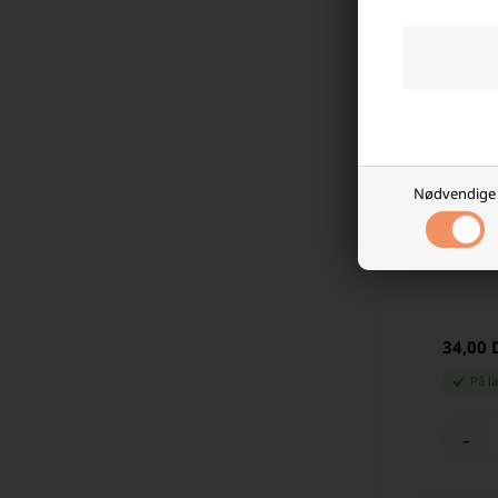
Nødvendige
4K HDMI 
34,00
På l
-