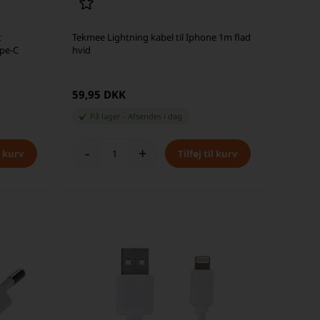
t
Tekmee Lightning kabel til Iphone 1m flad
ype-C
hvid
59,95 DKK
På lager
-
Afsendes
i dag
-
+