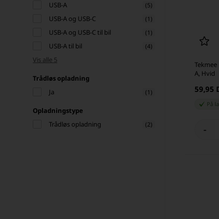
USB-A
(5)
USB-A og USB-C
(1)
USB-A og USB-C til bil
(1)
USB-A til bil
(4)
Vis alle 5
Tekmee 1
A, Hvid
Trådløs opladning
59,95
Ja
(1)
På l
Opladningstype
Trådløs opladning
(2)
-