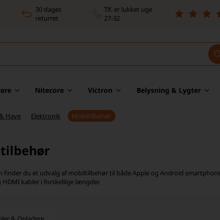
30 dages
Tlf. er lukket uge
returret
27-32
ere
Nitecore
Victron
Belysning & Lygter
 & Have
Elektronik
Mobiltilbehør
tilbehør
n finder du et udvalg af mobiltilbehør til både Apple og Android smartphone
 HDMI kabler i forskellige længder.
bler & Opladere