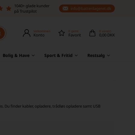
1040+ glade kunder
info@batterilageret.dk
på Trustpilot
Velkommen
0
gemt
0
vare(r)
Konto
Favorit
0,00 DKK
Bolig & Have
Sport & Fritid
Restsalg
s. Du finder kabler, opladere, trådløs opladere samt USB