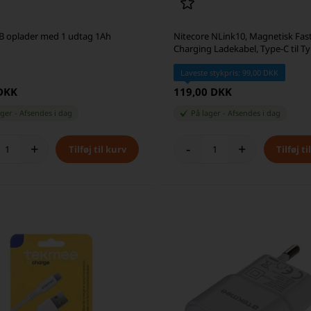
B oplader med 1 udtag 1Ah
Nitecore NLink10, Magnetisk Fas
Charging Ladekabel, Type-C til T
Laveste stykpris: 99,00 DKK
 DKK
119,00 DKK
ager
-
Afsendes
i dag
På lager
-
Afsendes
i dag
+
-
+