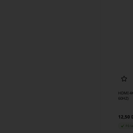
HDMI 4K 
60HZ)
12,50
På l