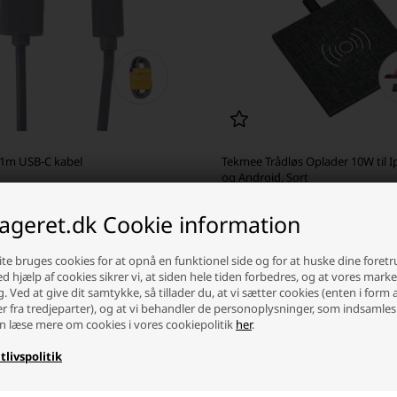
1m USB-C kabel
Tekmee Trådløs Oplader 10W til 
og Android, Sort
 DKK
99,00 DKK
lageret.dk Cookie information
ager
-
Afsendes
i dag
På lager
-
Afsendes
i dag
te bruges cookies for at opnå en funktionel side og for at huske dine foret
+
-
+
Ved hjælp af cookies sikrer vi, at siden hele tiden forbedres, og at vores mark
g. Ved at give dit samtykke, så tillader du, at vi sætter cookies (enten i form 
er fra tredjeparter), og at vi behandler de personoplysninger, som indsamles
n læse mere om cookies i vores cookiepolitik
her
.
tlivspolitik