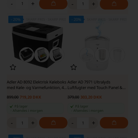
-
+
-
+
- 20%
- 20%
SKARP PRIS · SKARP PRIS
SKARP PRIS · SKARP PRIS
Adler AD 8092 Elektrisk Køleboks
Adler AD 7971 Ultralyds
med Køle- og Varmefunktion, 40
Luftfugter med Touch Panel &
L
Automatisk Slukfunktion, 5 L,
899,00
719,20 DKK
379,00
303,20 DKK
Hvid
På lager
På lager
-
Afsendes
i morgen
-
Afsendes
i morgen
-
+
-
+