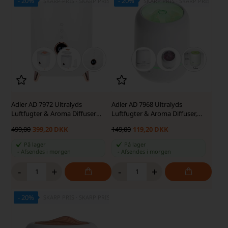
- 20%
- 20%
SKARP PRIS · SKARP PRIS
SKARP PRIS · SKARP PRIS
Adler AD 7972 Ultralyds
Adler AD 7968 Ultralyds
Luftfugter & Aroma Diffuser
Luftfugter & Aroma Diffuser,
med Hygrometer, 4 L, Hvid
USB, 100 ml, Hvid
499,00
399,20 DKK
149,00
119,20 DKK
På lager
På lager
-
Afsendes
i morgen
-
Afsendes
i morgen
-
+
-
+
- 20%
SKARP PRIS · SKARP PRIS