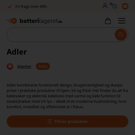
0
Fri fragt over 499,-
Dansk lager
30 dages returret
Tlf. er lukket uge 27-32
Adler
1040+ glade kunder på Trustpilot
Mærker
Adler
Dag-til-dag levering
Fri fragt over 499,-
Adler kombinerer funktionelt design, brugervenlighed og skarpe
priser i praktiske produkter til hjem, bil og fritid. Her finder du alt fra
Dansk lager
køletasker og elektrisk køleboks med varme og køle funktion til
insektdræber med UV lys – ideelt til en moderne husholdning, hvor
komfort, mobilitet og effektivitet er i fokus.
30 dages returret
Tlf. er lukket uge 27-32
Filtrer produkter
1040+ glade kunder på Trustpilot