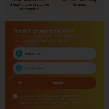
shopping-oplevelse, og det
levering.
kan mærkes!
Tilmeld dig vores nyhedsbrev!
Modtag eksklusive nyheder, unikke rabatkoder,
inspiration og de vildeste tilbud fra os!
Ja tak, jeg ønsker at modtage nyhedsbreve og
skræddersyet markedsføring fra Batterilageret via e-mail.
Jeg kan til enhver tid afmelde mig igen.
Læs mere i vores
samtykkeerklæring for elektronisk post