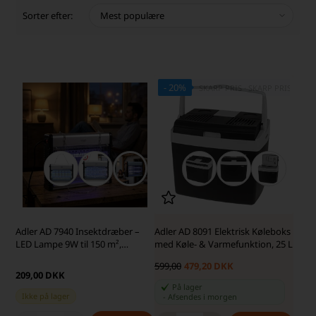
Sorter efter:
- 20%
SKARP PRIS · SKARP PRIS
Adler AD 7940 Insektdræber –
Adler AD 8091 Elektrisk Køleboks
LED Lampe 9W til 150 m²,
med Køle- & Varmefunktion, 25 L
Sølv/Sort
599,00
479,20 DKK
209,00 DKK
På lager
Ikke på lager
-
Afsendes
i morgen