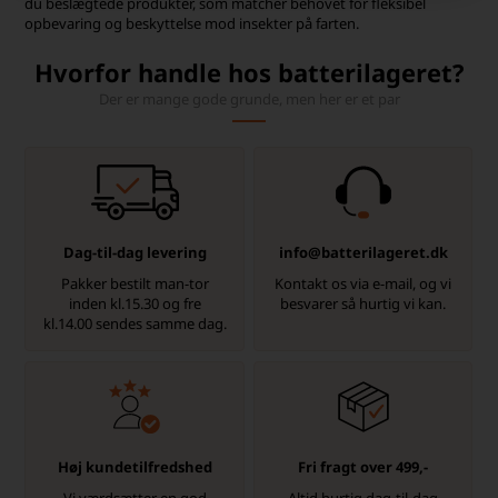
du beslægtede produkter, som matcher behovet for fleksibel
opbevaring og beskyttelse mod insekter på farten.
Hvorfor handle hos batterilageret?
Der er mange gode grunde, men her er et par
Dag-til-dag levering
info@batterilageret.dk
Pakker bestilt man-tor
Kontakt os via e-mail, og vi
inden kl.15.30 og fre
besvarer så hurtig vi kan.
kl.14.00 sendes samme dag.
Høj kundetilfredshed
Fri fragt over 499,-
Vi værdsætter en god
Altid hurtig dag-til-dag