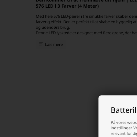
576 LED i 3 Farver (4 Meter)
Med hele 576 LED-pærer i tre smukke farver skaber den
farverig effekt. Den er perfekt til at skabe en hyggelig
og udendørs brug.
Denne LED lyskæde er designet med flere grene, der hæ
på 3 meter. Grenene er udstyret med 576 LED-pærer i f
varm hvid, grøn og rød, der giver et smukt og levende
Læs mere
længde er 4,2 meter, så du har rigelig plads til at dekor
område.
For at give dig fuld kontrol over lyset, leveres denne l
fjernbetjening. Fjernbetjeningen har 8 forskellige funkt
automatisk slukker lyset efter 8 timer og tænder det ig
kan du nemt skabe den ønskede stemning og spare ene
Denne LED lyskæde er også nem at installere. Den lever
der sikrer en stabil og sikker strømforsyning. Ledning
og er sort. Grenene på lyskæden er 45 mm lange og giver 
Uanset om du ønsker at skabe en hyggelig stemning til e
tilføje et strejf af elegance til dit hjem, vil denne lyskæ
Batteri
På vores websi
indstillinger. 
relevant for di