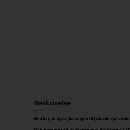
Beskrivelse
Find betjeningsvejledningen til lyskæden på strø
Den kommer til at fremhæve dit hjem | LE