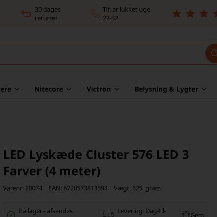
30 dages
Tlf. er lukket uge
returret
27-32
ere
Nitecore
Victron
Belysning & Lygter
LED Lyskæde Cluster 576 LED 3
Farver (4 meter)
Varenr:
20074
EAN:
8720573813594
Vægt:
625
gram
På lager
-
afsendes
Levering:
Dag-til-
Gem