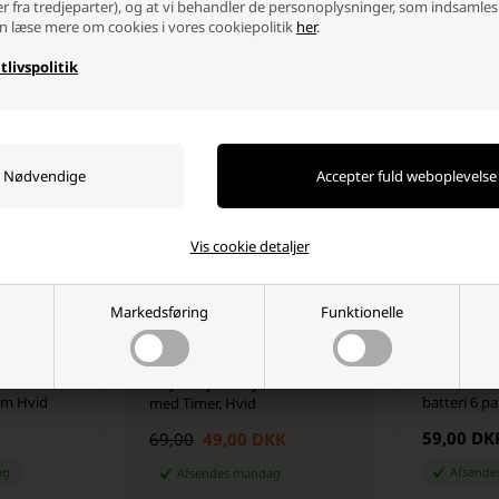
er fra tredjeparter), og at vi behandler de personoplysninger, som indsamles
n læse mere om cookies i vores cookiepolitik
her
.
Kunder købte også
tlivspolitik
- 29%
SKARP PRIS · SKARP PRIS
Vis cookie detaljer
Markedsføring
Funktionelle
LED Ø 25
CR2032 3V 
3D Julestjerne Lyskæde 16 cm
rm Hvid
batteri 6 p
med Timer, Hvid
59,00 DK
69,00
49,00 DKK
ag
Afsend
Afsendes
mandag