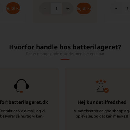
-
-
+
Hvorfor handle hos batterilageret?
Der er mange gode grunde, men her er et par
fo@batterilageret.dk
Høj kundetilfredshed
Kontakt os via e-mail, og vi
Vi værdsætter en god shopping
besvarer så hurtig vi kan.
oplevelse, og det kan mærkes!