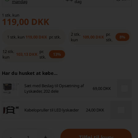
mandag
dag
1
stk.
kun
119,00
DKK
2
stk.
pr.
119,00
DKK
109,00
DKK
1
stk.
kun
pr. stk.
8%
kun
stk.
12
stk.
pr.
103,13
DKK
13%
kun
stk.
Har du husket at købe…
Sæt med Beslag til Opsætning af
69,00 DKK
Lyskæder, 202 dele
Kabelopruller til LED lyskæder
24,00 DKK
-
+