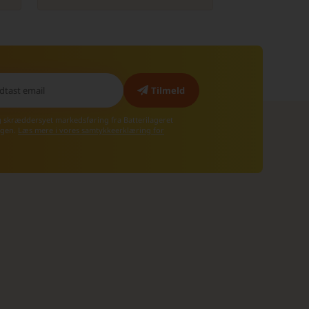
g skræddersyet markedsføring fra Batterilageret
 igen.
Læs mere i vores samtykkeerklæring for