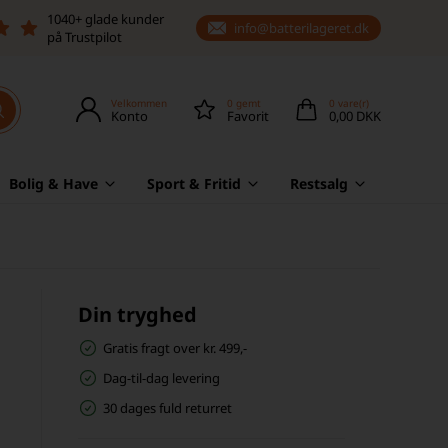
1040+ glade kunder
info@batterilageret.dk
på Trustpilot
Velkommen
0
gemt
0
vare(r)
Konto
Favorit
0,00 DKK
Bolig & Have
Sport & Fritid
Restsalg
Din tryghed
Gratis fragt over kr. 499,-
Dag-til-dag levering
30 dages fuld returret