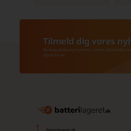
Tilmeld dig vores ny
Modtag eksklusive nyheder, unikke rabatkoder, insp
tilbud fra os!
Batterilageret.dk