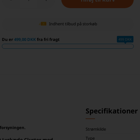
Indhent tilbud på storkøb
Du er
499,00 DKK
fra fri fragt
499 DKK
Specifikationer
mforsyningen.
Strømkilde
Type
D Lyskæde Cluster med