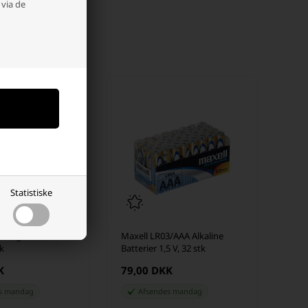
 via de
Statistiske
Energizer Lithium
Maxell LR03/AAA Alkaline
ak
Batterier 1,5 V, 32 stk
K
79,00 DKK
es
mandag
Afsendes
mandag