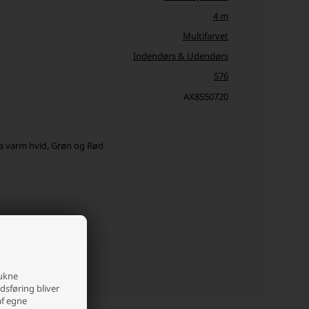
4 m
Multifarvet
Indendørs & Udendørs
576
AX8550720
a varm hvid, Grøn og Rød
dapter
r med hukommelse
/ 16 timer slukket
rukne
edsføring bliver
af egne