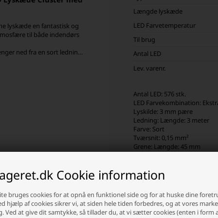
Længde lyskæde
LED Farvetemperatur
ne lyskæde en fantastisk og
 atmosfære til både indendørs
Til brug
nger ned fra en sort ledning
Antal LED
arvekombinationen ekstra
Lev. varenr.
 lys. Lyskædens samlede
ere ethvert rum eller udendørs
Antal LED: 576 stk.
yskæde med en praktisk
LED Farvekombination: Ekstr
ioner og en timerfunktion, der
Lyskilde: 3 mm pære
en efter 16 timer. På den måde
Ledning: Længde: 3 meter
rgi.
Farve: Sort
es med en IP44 3.6W adapter,
Tværsnit: 0,15 mm²
en har en længde på 3 meter
Grene: Længde: 45 mm
en flot og fyldig effekt.
Lyskæde: Længde: 4,2 meter
n fest eller bare ønsker at
Strømforsyning: IP44 3.6W a
de være det perfekte valg.
lageret.dk Cookie information
Fjernbetjening: 8 funktione
Timerfunktion: 8 timer tændt 
te bruges cookies for at opnå en funktionel side og for at huske dine foret
Ved hjælp af cookies sikrer vi, at siden hele tiden forbedres, og at vores mark
g. Ved at give dit samtykke, så tillader du, at vi sætter cookies (enten i form 