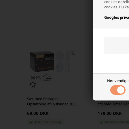
cookies og/ell
cookies. Du ka
Googles priva
Nødvendige
Sæt med Beslag til
LED-Lyskugle 300 
Opsætning af Lyskæder, 202
cm med Timer, Va
dele
69,00 DKK
179,00 DKK
Afsendes
mandag
Afsendes
mand