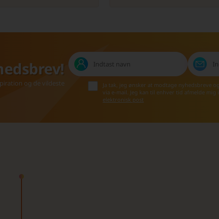
hedsbrev!
iration og de vildeste
Ja tak, jeg ønsker at modtage nyhedsbreve o
via e-mail. Jeg kan til enhver tid afmelde mig
elektronisk post