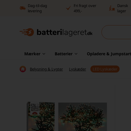
Dag-til-dag
Fri fragt over
Dansk
levering
499,-
lager
Mærker
Batterier
Opladere & Jumpstart
Belysning & Lygter
Lyskæder
LED Lyskæder