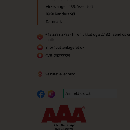
Virkevangen 48B, Assentoft
8960 Randers SØ
Danmark
+45 2398 3795 (Tlf. er lukket uge 27-32 - send os e
mail)
info@batterilageret.dk
CVR: 25273729
Se rutevejledning