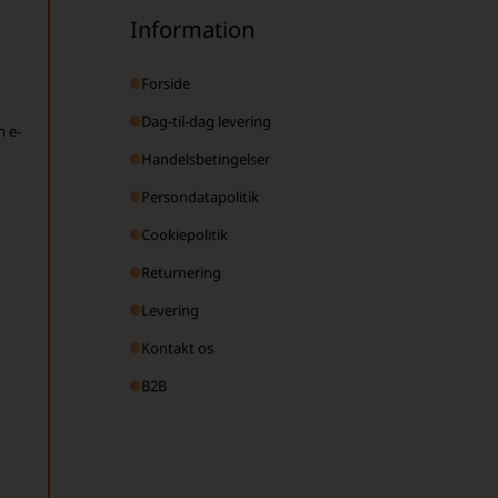
Information
Forside
Dag-til-dag levering
n e-
Handelsbetingelser
Persondatapolitik
Cookiepolitik
Returnering
Levering
Kontakt os
B2B