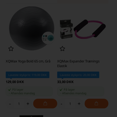
XQMax Yoga Bold 65 cm, Grå
XQMax Expander Trænings
Elastik
Laveste stykpris: 119,00 DKK
Laveste stykpris: 20,00 DKK
129,00 DKK
33,00 DKK
På lager
På lager
-
Afsendes
mandag
-
Afsendes
mandag
-
+
-
+