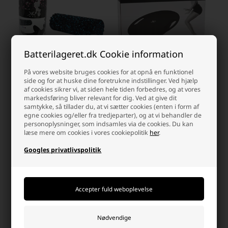
Batterilageret.dk Cookie information
På vores website bruges cookies for at opnå en funktionel
side og for at huske dine foretrukne indstillinger. Ved hjælp
XQMax Yoga Foam Roller, Blå
af cookies sikrer vi, at siden hele tiden forbedres, og at vores
XQMax Balancebræt, Sort
markedsføring bliver relevant for dig. Ved at give dit
samtykke, så tillader du, at vi sætter cookies (enten i form af
egne cookies og/eller fra tredjeparter), og at vi behandler de
Laveste stykpris: 79,00 DKK
Laveste stykpris: 189,00 DKK
personoplysninger, som indsamles via de cookies. Du kan
99,00 DKK
209,00 DKK
læse mere om cookies i vores cookiepolitik
her
.
På lager
På lager
Googles privatlivspolitik
-
Afsendes
mandag
-
Afsendes
mandag
-
+
-
+