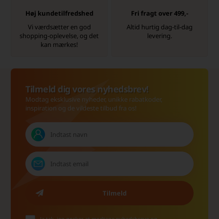
Høj kundetilfredshed
Fri fragt over 499,-
Vi værdsætter en god
Altid hurtig dag-til-dag
shopping-oplevelse, og det
levering.
kan mærkes!
Tilmeld dig vores nyhedsbrev!
Modtag eksklusive nyheder, unikke rabatkoder,
inspiration og de vildeste tilbud fra os!
Ja tak, jeg ønsker at modtage nyhedsbreve og