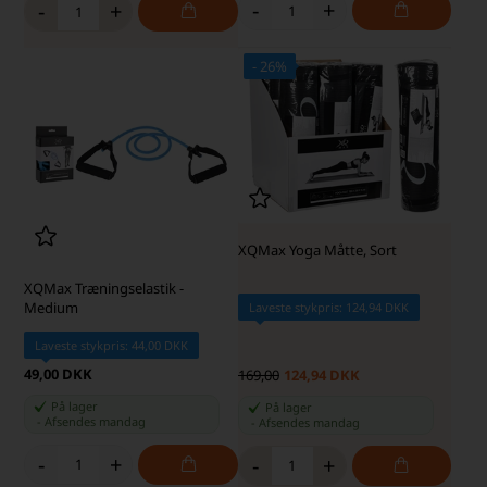
-
+
-
+
- 26%
XQMax Yoga Måtte, Sort
XQMax Træningselastik -
Medium
Laveste stykpris: 124,94 DKK
Laveste stykpris: 44,00 DKK
49,00 DKK
169,00
124,94 DKK
På lager
På lager
-
Afsendes
mandag
-
Afsendes
mandag
-
+
-
+