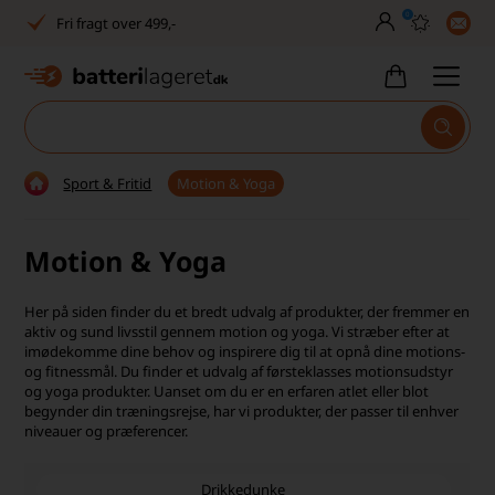
0
Dansk lager
30 dages returret
Tlf. er lukket uge 27-32
1040+ glade kunder på Trustpilot
Sport & Fritid
Motion & Yoga
Dag-til-dag levering
Motion & Yoga
Fri fragt over 499,-
Dansk lager
Her på siden finder du et bredt udvalg af produkter, der fremmer en
aktiv og sund livsstil gennem motion og yoga. Vi stræber efter at
30 dages returret
imødekomme dine behov og inspirere dig til at opnå dine motions-
og fitnessmål. Du finder et
udvalg af førsteklasses motionsudstyr
og yoga produkter. Uanset om du er en erfaren atlet eller blot
Tlf. er lukket uge 27-32
begynder din træningsrejse, har vi produkter, der passer til enhver
niveauer og præferencer.
1040+ glade kunder på Trustpilot
Drikkedunke