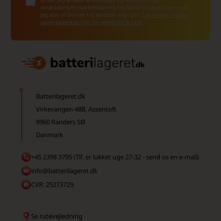
skræddersyet markedsføring fra Batterilageret via e-mail.
Jeg kan til enhver tid afmelde mig igen.
Læs mere i vores
samtykkeerklæring for elektronisk post
Batterilageret.dk
Virkevangen 48B, Assentoft
8960 Randers SØ
Danmark
+45 2398 3795 (Tlf. er lukket uge 27-32 - send os en e-mail)
info@batterilageret.dk
CVR: 25273729
Se rutevejledning