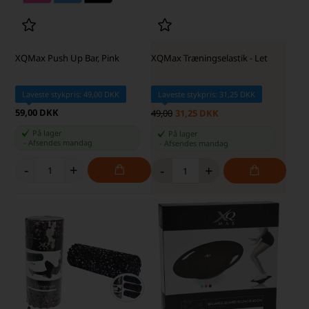
XQMax Push Up Bar, Pink
XQMax Træningselastik - Let
Laveste stykpris: 49,00 DKK
Laveste stykpris: 31,25 DKK
59,00 DKK
49,00
31,25 DKK
På lager
På lager
-
Afsendes
mandag
-
Afsendes
mandag
-
+
-
+