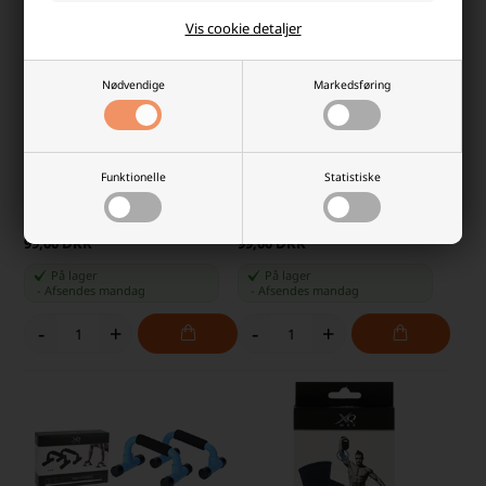
Vis cookie detaljer
Nødvendige
Markedsføring
XQMax Træningshjul
XQMax Yoga Foam Roller, Pink
Funktionelle
Statistiske
Laveste stykpris: 75,00 DKK
Laveste stykpris: 79,00 DKK
99,00 DKK
99,00 DKK
På lager
På lager
-
Afsendes
mandag
-
Afsendes
mandag
-
+
-
+