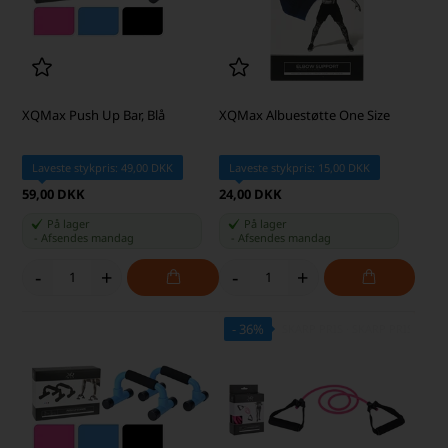
XQMax Push Up Bar, Blå
XQMax Albuestøtte One Size
Laveste stykpris: 49,00 DKK
Laveste stykpris: 15,00 DKK
59,00 DKK
24,00 DKK
På lager
På lager
-
Afsendes
mandag
-
Afsendes
mandag
-
+
-
+
- 36%