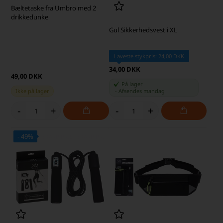
Bæltetaske fra Umbro med 2
drikkedunke
Gul Sikkerhedsvest i XL
Laveste stykpris: 24,00 DKK
34,00 DKK
49,00 DKK
På lager
Ikke på lager
-
Afsendes
mandag
-
+
-
+
- 49%