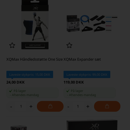
XQMax Håndledsstøtte One Size
XQMax Expander sæt
Laveste stykpris: 15,00 DKK
Laveste stykpris: 99,00 DKK
24,00 DKK
119,00 DKK
På lager
På lager
-
Afsendes
mandag
-
Afsendes
mandag
-
+
-
+