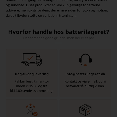
omfattende tilgang til træning, der både styrker, giver fleksibilitet
og sundhed. Disse produkter er ikke kun gavnlige for erfarne
udøvere, men også for dem, der er nye inden for yoga og motion,
da de tilbyder støtte og variation i træningen.
Hvorfor handle hos batterilageret?
Der er mange gode grunde, men her er et par
Dag-til-dag levering
info@batterilageret.dk
Pakker bestilt man-tor
Kontakt os via e-mail, og vi
inden kl.15.30 og fre
besvarer så hurtig vi kan.
kl.14.00 sendes samme dag.