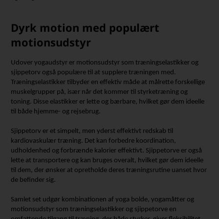
Dyrk motion med populært
motionsudstyr
Udover yogaudstyr er motionsudstyr som træningselastikker og
sjippetorv også populære til at supplere træningen med.
Træningselastikker tilbyder en effektiv måde at målrette forskellige
muskelgrupper på, især når det kommer til styrketræning og
toning. Disse elastikker er lette og bærbare, hvilket gør dem ideelle
til både hjemme- og rejsebrug.
Sjippetorv er et simpelt, men yderst effektivt redskab til
kardiovaskulær træning. Det kan forbedre koordination,
udholdenhed og forbrænde kalorier effektivt. Sjippetorve er også
lette at transportere og kan bruges overalt, hvilket gør dem ideelle
til dem, der ønsker at opretholde deres træningsrutine uanset hvor
de befinder sig.
Samlet set udgør kombinationen af yoga bolde, yogamåtter og
motionsudstyr som træningselastikker og sjippetorve en