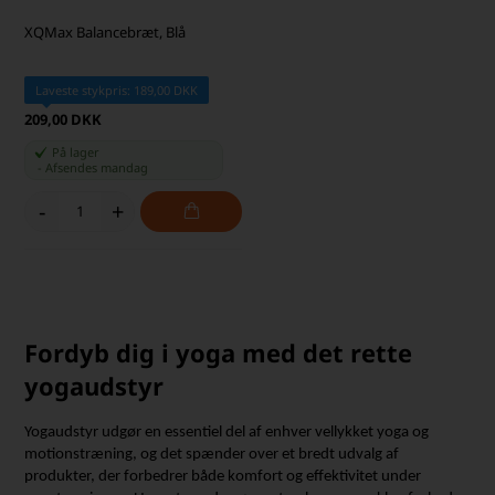
XQMax Balancebræt, Blå
Laveste stykpris: 189,00 DKK
209,00 DKK
På lager
-
Afsendes
mandag
-
+
Fordyb dig i yoga med det rette
yogaudstyr
Yogaudstyr udgør en essentiel del af enhver vellykket yoga og
motionstræning, og det spænder over et bredt udvalg af
produkter, der forbedrer både komfort og effektivitet under