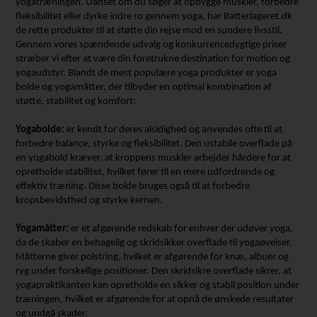
yogatræningen.
Uanset om du søger at opbygge muskler, forbedre
fleksibilitet eller dyrke indre ro gennem yoga, har Batterlageret.dk
de rette produkter til at støtte din rejse mod en sundere livsstil.
Gennem vores spændende udvalg og konkurrencedygtige priser
stræber vi efter at være din foretrukne destination for motion og
yogaudstyr.
Blandt de mest populære yoga produkter er yoga
bolde og yogamåtter, der tilbyder en optimal kombination af
støtte, stabilitet og komfort:
Yogabolde:
er kendt for deres alsidighed og anvendes ofte til at
forbedre balance, styrke og fleksibilitet. Den ustabile overflade på
en yogabold kræver, at kroppens muskler arbejder hårdere for at
opretholde stabilitet, hvilket fører til en mere udfordrende og
effektiv træning. Disse bolde bruges også til at forbedre
kropsbevidsthed og styrke kernen.
Yogamåtter:
er et afgørende redskab for enhver der udøver yoga,
da de skaber en behagelig og skridsikker overflade til yogaøvelser.
Måtterne giver polstring, hvilket er afgørende for knæ, albuer og
ryg under forskellige positioner. Den skridsikre overflade sikrer, at
yogapraktikanten kan opretholde en sikker og stabil position under
træningen, hvilket er afgørende for at opnå de ønskede resultater
og undgå skader.