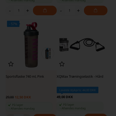
-
Afsendes
mandag
-
Afsendes
mandag
-
+
-
+
- 57%
Sportsflaske 740 ml, Pink
XQMax Træningselastik - Hård
Laveste stykpris: 44,00 DKK
49,00 DKK
29,00
12,50 DKK
På lager
På lager
-
Afsendes
mandag
-
Afsendes
mandag