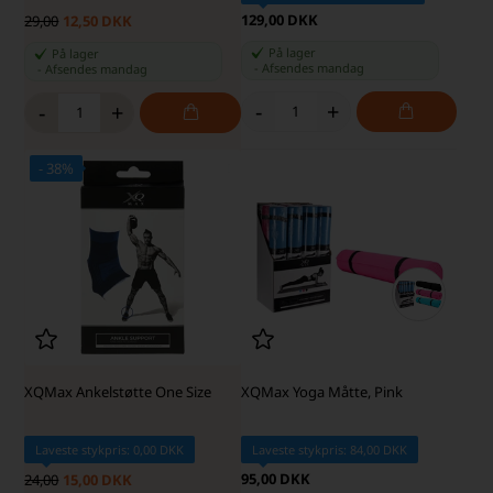
129,00 DKK
29,00
12,50 DKK
På lager
På lager
-
Afsendes
mandag
-
Afsendes
mandag
-
+
-
+
- 38%
XQMax Ankelstøtte One Size
XQMax Yoga Måtte, Pink
Laveste stykpris: 0,00 DKK
Laveste stykpris: 84,00 DKK
95,00 DKK
24,00
15,00 DKK