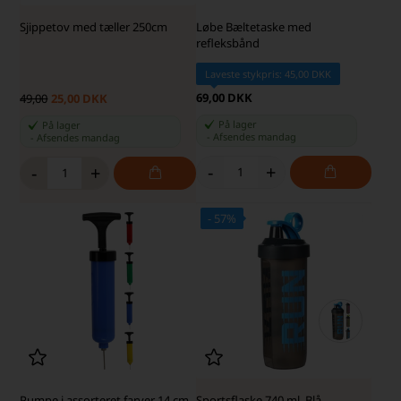
Sjippetov med tæller 250cm
Løbe Bæltetaske med
refleksbånd
Laveste stykpris: 45,00 DKK
69,00 DKK
49,00
25,00 DKK
På lager
På lager
-
Afsendes
mandag
-
Afsendes
mandag
-
+
-
+
- 57%
Pumpe i assorteret farver 14 cm
Sportsflaske 740 ml, Blå