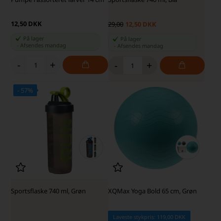
12,50 DKK
29,00
12,50 DKK
På lager
På lager
-
Afsendes
mandag
-
Afsendes
mandag
-
+
-
+
- 57%
Sportsflaske 740 ml, Grøn
XQMax Yoga Bold 65 cm, Grøn
Laveste stykpris: 119,00 DKK