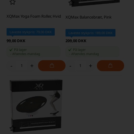
XQMax Yoga Foam Roller, Hvid
XQMax Balancebræt, Pink
Laveste stykpris: 79,00 DKK
Laveste stykpris: 189,00 DKK
99,00 DKK
209,00 DKK
På lager
På lager
-
Afsendes
mandag
-
Afsendes
mandag
-
+
-
+