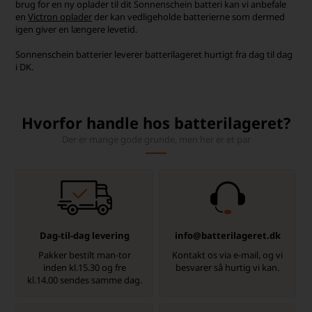
brug for en ny oplader til dit Sonnenschein batteri kan vi anbefale
en
Victron oplader
der kan vedligeholde batterierne som dermed
igen giver en længere levetid.
Sonnenschein batterier leverer batterilageret hurtigt fra dag til dag
i DK.
Hvorfor handle hos batterilageret?
Der er mange gode grunde, men her er et par
Dag-til-dag levering
info@batterilageret.dk
Pakker bestilt man-tor
Kontakt os via e-mail, og vi
inden kl.15.30 og fre
besvarer så hurtig vi kan.
kl.14.00 sendes samme dag.