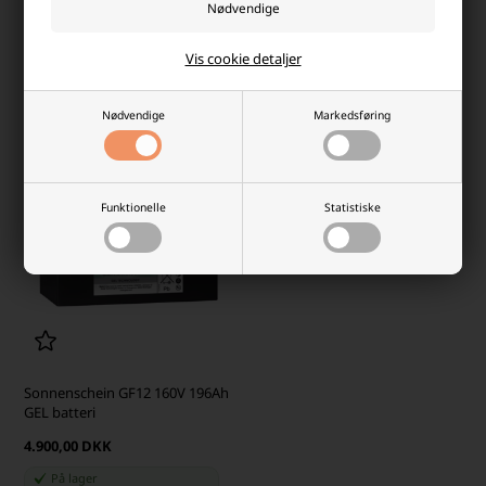
3.673,95 DKK
3.673,95 DKK
Vis cookie detaljer
På lager
På lager
-
Afsendes
mandag
-
Afsendes
mandag
-
+
-
+
Nødvendige
Markedsføring
Funktionelle
Statistiske
Sonnenschein GF12 160V 196Ah
GEL batteri
4.900,00 DKK
På lager