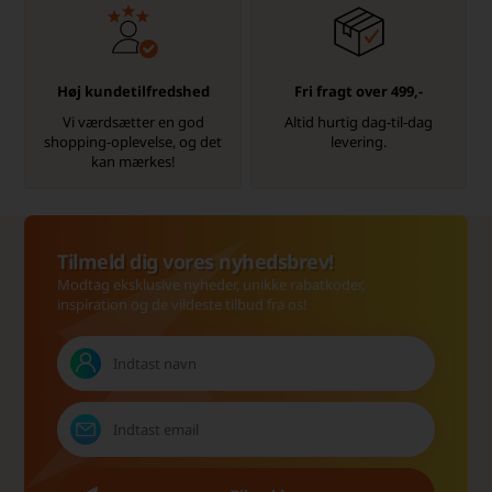
Høj kundetilfredshed
Fri fragt over 499,-
Vi værdsætter en god
Altid hurtig dag-til-dag
shopping-oplevelse, og det
levering.
kan mærkes!
Tilmeld dig vores nyhedsbrev!
Modtag eksklusive nyheder, unikke rabatkoder,
inspiration og de vildeste tilbud fra os!