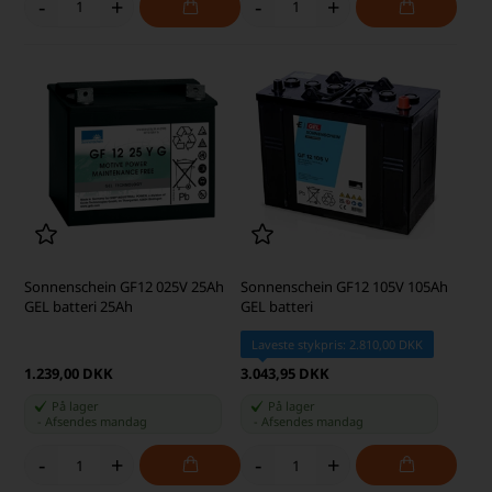
-
+
-
+
Sonnenschein GF12 025V 25Ah
Sonnenschein GF12 105V 105Ah
GEL batteri 25Ah
GEL batteri
Laveste stykpris: 2.810,00 DKK
1.239,00 DKK
3.043,95 DKK
På lager
På lager
-
Afsendes
mandag
-
Afsendes
mandag
-
+
-
+