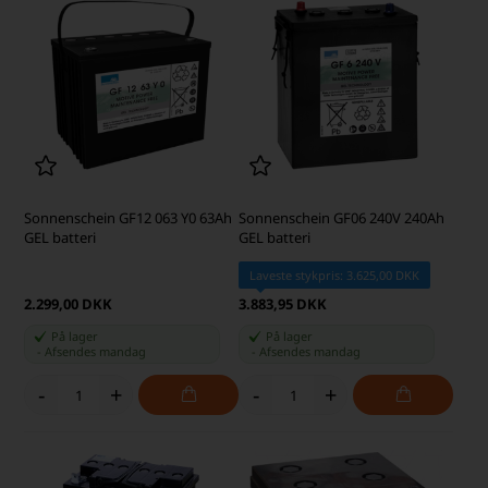
Sonnenschein GF12 063 Y0 63Ah
Sonnenschein GF06 240V 240Ah
GEL batteri
GEL batteri
Laveste stykpris: 3.625,00 DKK
2.299,00 DKK
3.883,95 DKK
På lager
På lager
-
Afsendes
mandag
-
Afsendes
mandag
-
+
-
+