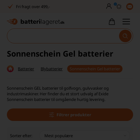
0
Fri fragt over 499,-
Dansk lager
30 dages returret
Tlf. er lukket uge 27-32
Sonnenschein Gel batterier
1040+ glade kunder på Trustpilot
Batterier
Blybatterier
Sonnenschein Gel batterier
Dag-til-dag levering
Fri fragt over 499,-
Sonnenschein GEL batterier til golfvogn, gulvvasker og
industrimaskiner. Her finder du et stort udvalg af Exide
Dansk lager
Sonnenschein batterier til omgående hurtig levering.
30 dages returret
Filtrer produkter
Tlf. er lukket uge 27-32
Sorter efter:
1040+ glade kunder på Trustpilot