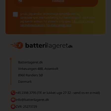
Ja tak, jeg ønsker at modtage nyhedsbreve og
skræddersyet markedsføring fra Batterilageret via e-mail.
Jeg kan til enhver tid afmelde mig igen.
Læs mere i vores
samtykkeerklæring for elektronisk post
Batterilageret.dk
Virkevangen 48B, Assentoft
8960 Randers SØ
Danmark
+45 2398 3795 (Tlf. er lukket uge 27-32 - send os en e-mail)
info@batterilageret.dk
CVR: 25273729