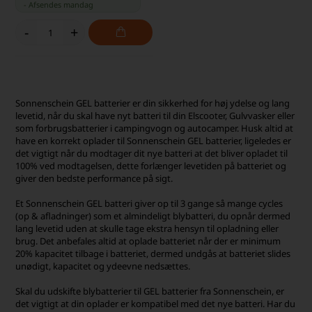
-
Afsendes
mandag
-
+
Sonnenschein GEL batterier er din sikkerhed for høj ydelse og lang
levetid, når du skal have nyt batteri til din Elscooter, Gulvvasker eller
som forbrugsbatterier i campingvogn og autocamper. Husk altid at
have en korrekt oplader til Sonnenschein GEL batterier, ligeledes er
det vigtigt når du modtager dit nye batteri at det bliver opladet til
100% ved modtagelsen, dette forlænger levetiden på batteriet og
giver den bedste performance på sigt.
Et Sonnenschein GEL batteri giver op til 3 gange så mange cycles
(op & afladninger) som et almindeligt blybatteri, du opnår dermed
lang levetid uden at skulle tage ekstra hensyn til opladning eller
brug. Det anbefales altid at oplade batteriet når der er minimum
20% kapacitet tilbage i batteriet, dermed undgås at batteriet slides
unødigt, kapacitet og ydeevne nedsættes.
Skal du udskifte blybatterier til GEL batterier fra Sonnenschein, er
det vigtigt at din oplader er kompatibel med det nye batteri. Har du