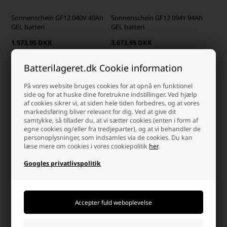
Sonnenschein GF12 040V 40Ah
Sonnenschein GF12 094Y 94Ah
GEL batteri
GEL batteri
1.573,95 DKK
3.673,95 DKK
På lager
På lager
-
Afsendes
mandag
-
Afsendes
mandag
Batterilageret.dk Cookie information
-
+
-
+
På vores website bruges cookies for at opnå en funktionel
side og for at huske dine foretrukne indstillinger. Ved hjælp
af cookies sikrer vi, at siden hele tiden forbedres, og at vores
markedsføring bliver relevant for dig. Ved at give dit
samtykke, så tillader du, at vi sætter cookies (enten i form af
egne cookies og/eller fra tredjeparter), og at vi behandler de
personoplysninger, som indsamles via de cookies. Du kan
læse mere om cookies i vores cookiepolitik
her
.
Googles privatlivspolitik
Sonnenschein GF12 090V 90Ah
Sonnenschein GF12 110V 110Ah
GEL batteri
GEL batteri