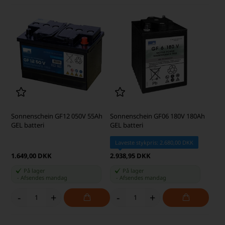
Sonnenschein GF12 050V 55Ah
Sonnenschein GF06 180V 180Ah
GEL batteri
GEL batteri
Laveste stykpris: 2.680,00 DKK
1.649,00 DKK
2.938,95 DKK
På lager
På lager
-
Afsendes
mandag
-
Afsendes
mandag
-
+
-
+