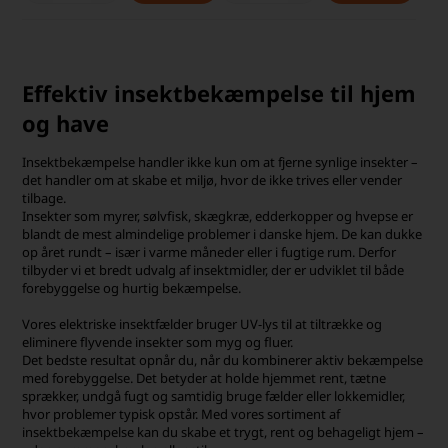
Effektiv insektbekæmpelse til hjem
og have
Insektbekæmpelse handler ikke kun om at fjerne synlige insekter –
det handler om at skabe et miljø, hvor de ikke trives eller vender
tilbage.
Insekter som myrer, sølvfisk, skægkræ, edderkopper og hvepse er
blandt de mest almindelige problemer i danske hjem. De kan dukke
op året rundt – især i varme måneder eller i fugtige rum. Derfor
tilbyder vi et bredt udvalg af insektmidler, der er udviklet til både
forebyggelse og hurtig bekæmpelse.
Vores elektriske insektfælder bruger UV-lys til at tiltrække og
eliminere flyvende insekter som myg og fluer.
Det bedste resultat opnår du, når du kombinerer aktiv bekæmpelse
med forebyggelse. Det betyder at holde hjemmet rent, tætne
sprækker, undgå fugt og samtidig bruge fælder eller lokkemidler,
hvor problemer typisk opstår. Med vores sortiment af
insektbekæmpelse kan du skabe et trygt, rent og behageligt hjem –