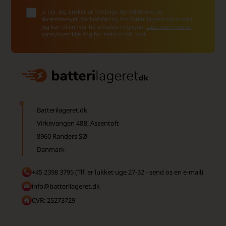
Ja tak, jeg ønsker at modtage nyhedsbreve og
skræddersyet markedsføring fra Batterilageret via e-mail.
Jeg kan til enhver tid afmelde mig igen.
Læs mere i vores
samtykkeerklæring for elektronisk post
Batterilageret.dk
Virkevangen 48B, Assentoft
8960 Randers SØ
Danmark
+45 2398 3795 (Tlf. er lukket uge 27-32 - send os en e-mail)
info@batterilageret.dk
CVR: 25273729