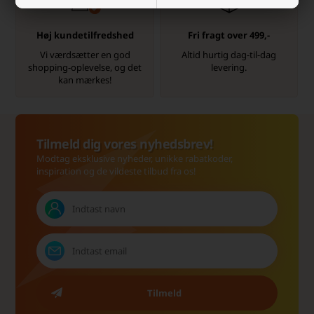
Høj kundetilfredshed
Fri fragt over 499,-
Vi værdsætter en god
Altid hurtig dag-til-dag
shopping-oplevelse, og det
levering.
kan mærkes!
Tilmeld dig vores nyhedsbrev!
Modtag eksklusive nyheder, unikke rabatkoder,
inspiration og de vildeste tilbud fra os!