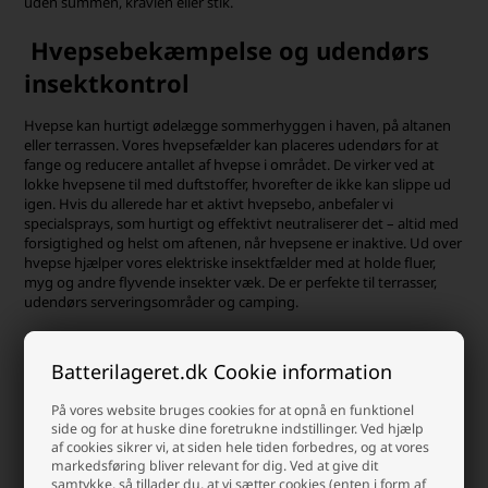
uden summen, kravlen eller stik.
Hvepsebekæmpelse og udendørs
insektkontrol
Hvepse kan hurtigt ødelægge sommerhyggen i haven, på altanen
eller terrassen. Vores hvepsefælder kan placeres udendørs for at
fange og reducere antallet af hvepse i området. De virker ved at
lokke hvepsene til med duftstoffer, hvorefter de ikke kan slippe ud
igen. Hvis du allerede har et aktivt hvepsebo, anbefaler vi
specialsprays, som hurtigt og effektivt neutraliserer det – altid med
forsigtighed og helst om aftenen, når hvepsene er inaktive. Ud over
hvepse hjælper vores elektriske insektfælder med at holde fluer,
myg og andre flyvende insekter væk. De er perfekte til terrasser,
udendørs serveringsområder og camping.
Forebyggelse – sådan undgår du
Batterilageret.dk Cookie information
insekter i fremtiden
På vores website bruges cookies for at opnå en funktionel
Den bedste insektbekæmpelse er forebyggelse. Ved at kombinere
side og for at huske dine foretrukne indstillinger. Ved hjælp
gode vaner med effektive produkter, kan du næsten helt undgå, at
af cookies sikrer vi, at siden hele tiden forbedres, og at vores
insekterne flytter ind.
markedsføring bliver relevant for dig. Ved at give dit
Her er nogle enkle, men effektive råd:
samtykke, så tillader du, at vi sætter cookies (enten i form af