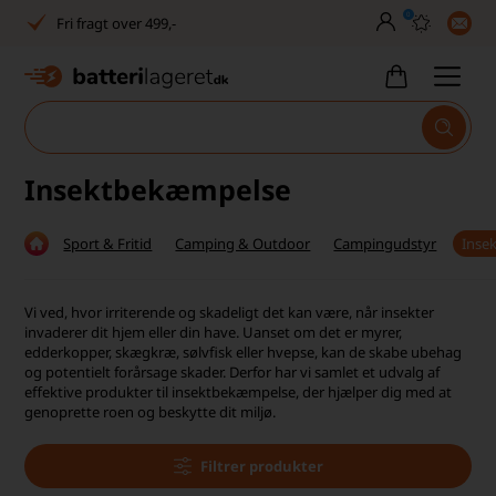
0
Fri fragt over 499,-
Dansk lager
30 dages returret
Tlf. er lukket uge 27-32
Insektbekæmpelse
1040+ glade kunder på Trustpilot
Sport & Fritid
Camping & Outdoor
Campingudstyr
Inse
Dag-til-dag levering
Fri fragt over 499,-
Vi ved, hvor irriterende og skadeligt det kan være, når insekter
invaderer dit hjem eller din have. Uanset om det er myrer,
Dansk lager
edderkopper, skægkræ, sølvfisk eller hvepse, kan de skabe ubehag
og potentielt forårsage skader. Derfor har vi samlet et udvalg af
effektive produkter til insektbekæmpelse, der hjælper dig med at
30 dages returret
genoprette roen og beskytte dit miljø.
Tlf. er lukket uge 27-32
Filtrer produkter
1040+ glade kunder på Trustpilot