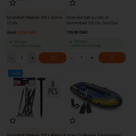
Strandtelt Pløkker 105 x 32mm
Intex Åre Sæt a 2 stk. til
12 stk
Gummibåd 122 cm, Sort/Gul
119,00 DKK
29,00
12,50 DKK
På lager
På lager
-
Afsendes
mandag
-
Afsendes
mandag
-
+
-
+
- 64%
Strandtelt Pløkker 200 x 40mm 8
Intex Challenger 3 Gummibåd