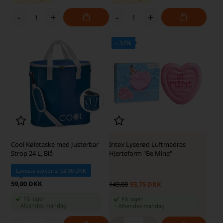
-
+
-
+
- 37%
ARP PRIS
Cool Køletaske med Justerbar
Intex Lyserød Luftmadras
Strop 24 L, Blå
Hjerteform "Be Mine"
Laveste stykpris: 52,00 DKK
59,00 DKK
149,00
93,75 DKK
På lager
På lager
-
Afsendes
mandag
-
Afsendes
mandag