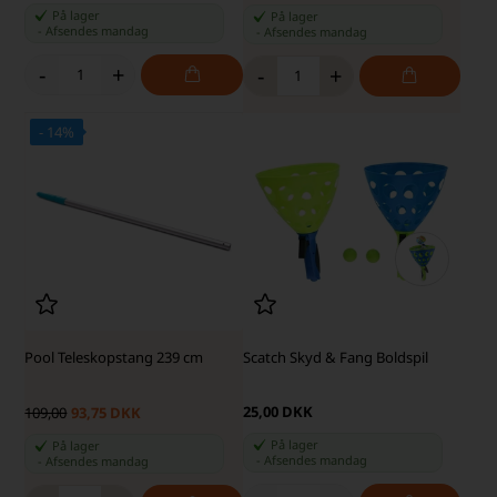
På lager
På lager
-
Afsendes
mandag
-
Afsendes
mandag
-
+
-
+
- 14%
Pool Teleskopstang 239 cm
Scatch Skyd & Fang Boldspil
25,00 DKK
109,00
93,75 DKK
På lager
På lager
-
Afsendes
mandag
-
Afsendes
mandag