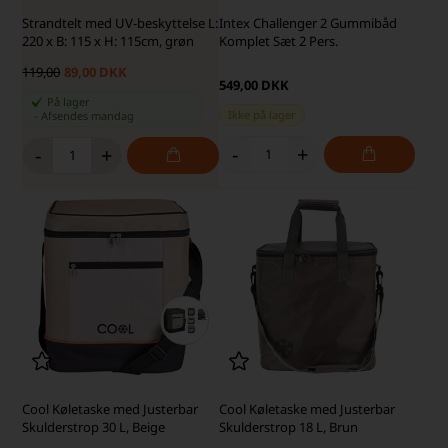
Strandtelt med UV-beskyttelse L:
Intex Challenger 2 Gummibåd
220 x B: 115 x H: 115cm, grøn
Komplet Sæt 2 Pers.
119,00
89,00 DKK
549,00 DKK
På lager
Ikke på lager
-
Afsendes
mandag
-
+
-
+
Cool Køletaske med Justerbar
Cool Køletaske med Justerbar
Skulderstrop 30 L, Beige
Skulderstrop 18 L, Brun