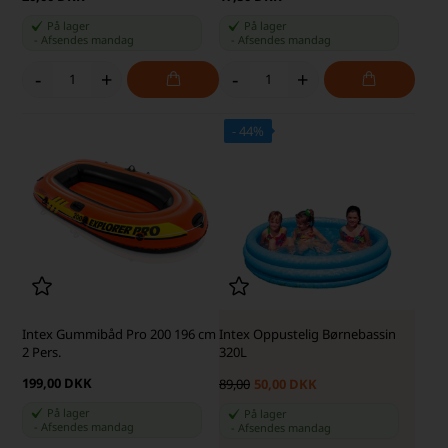
På lager
På lager
-
Afsendes
mandag
-
Afsendes
mandag
-
+
-
+
- 44%
SKARP PRIS · SKARP PRIS
Intex Gummibåd Pro 200 196 cm
Intex Oppustelig Børnebassin
2 Pers.
320L
199,00 DKK
89,00
50,00 DKK
På lager
På lager
-
Afsendes
mandag
-
Afsendes
mandag