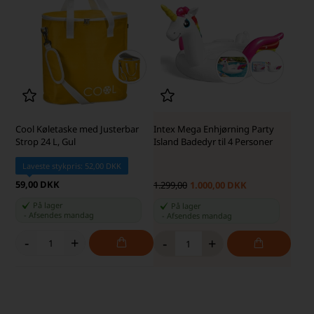
Cool Køletaske med Justerbar
Intex Mega Enhjørning Party
Strop 24 L, Gul
Island Badedyr til 4 Personer
Laveste stykpris: 52,00 DKK
59,00 DKK
1.299,00
1.000,00 DKK
På lager
På lager
-
Afsendes
mandag
-
Afsendes
mandag
-
+
-
+