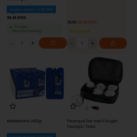
Laveste stykpris: 21,95 DKK
30,45 DKK
39,00
25,00 DKK
På lager
-
Afsendes
mandag
Ikke på lager
-
+
-
+
Køleelement (400g)
Petanque Sæt med 6 Kugler
Havespil i Taske
Laveste stykpris: 17,50 DKK