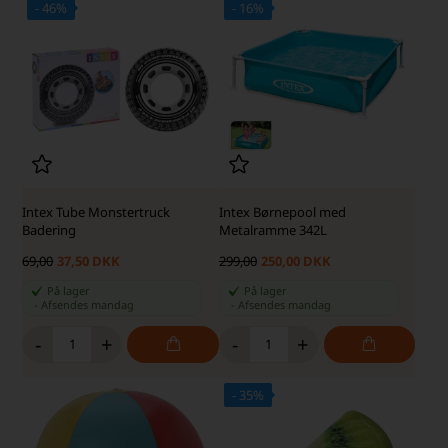
- 46%
- 16%
S
SKARP PRIS · SKARP PRIS
Intex Tube Monstertruck
Intex Børnepool med
Badering
Metalramme 342L
69,00
37,50 DKK
299,00
250,00 DKK
På lager
På lager
-
Afsendes
mandag
-
Afsendes
mandag
-
+
-
+
- 35%
SKARP PRIS · SKARP PRIS