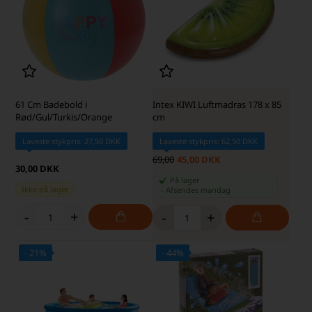
61 Cm Badebold i
Intex KIWI Luftmadras 178 x 85
Rød/Gul/Turkis/Orange
cm
Laveste stykpris: 27,50 DKK
Laveste stykpris: 62,50 DKK
69,00
45,00 DKK
30,00 DKK
På lager
Ikke på lager
-
Afsendes
mandag
-
+
-
+
- 21%
- 44%
SKARP PRIS · SKARP PRIS