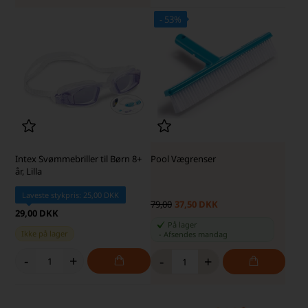
- 53%
SKARP PRIS · SKARP PRIS
Intex Svømmebriller til Børn 8+
Pool Vægrenser
år, Lilla
Laveste stykpris: 25,00 DKK
79,00
37,50 DKK
29,00 DKK
På lager
Ikke på lager
-
Afsendes
mandag
-
+
-
+