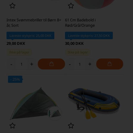
Intex Svømmebriller til Børn 8+
61 Cm Badebold i
år, Sort
Rød/Grå/Orange
Laveste stykpris: 25,00 DKK
Laveste stykpris: 27,50 DKK
29,00 DKK
30,00 DKK
Ikke på lager
Ikke på lager
-
+
-
+
- 25%