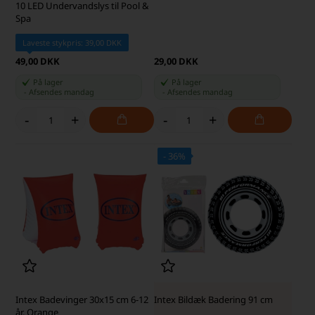
10 LED Undervandslys til Pool &
Spa
Laveste stykpris: 39,00 DKK
49,00 DKK
29,00 DKK
På lager
På lager
-
Afsendes
mandag
-
Afsendes
mandag
-
+
-
+
- 36%
SKARP PRIS · SKARP PRIS
Intex Badevinger 30x15 cm 6-12
Intex Bildæk Badering 91 cm
år, Orange