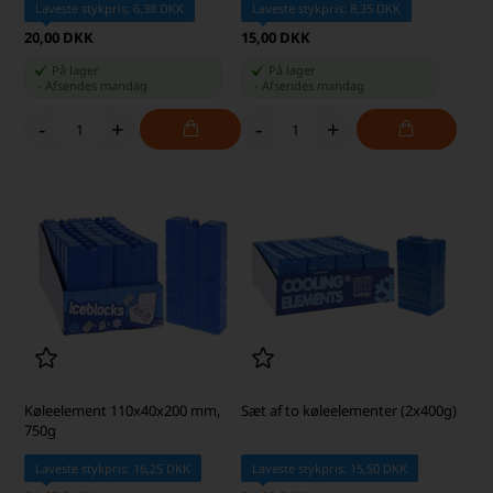
Laveste stykpris: 6,38 DKK
Laveste stykpris: 8,35 DKK
20,00 DKK
15,00 DKK
På lager
På lager
-
Afsendes
mandag
-
Afsendes
mandag
-
+
-
+
Køleelement 110x40x200 mm,
Sæt af to køleelementer (2x400g)
750g
Laveste stykpris: 16,25 DKK
Laveste stykpris: 15,50 DKK