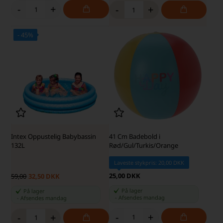
-
+
-
+
- 45%
SKARP PRIS · SKARP PRIS
Intex Oppustelig Babybassin
41 Cm Badebold i
132L
Rød/Gul/Turkis/Orange
Laveste stykpris: 20,00 DKK
25,00 DKK
59,00
32,50 DKK
På lager
På lager
-
Afsendes
mandag
-
Afsendes
mandag
-
+
-
+