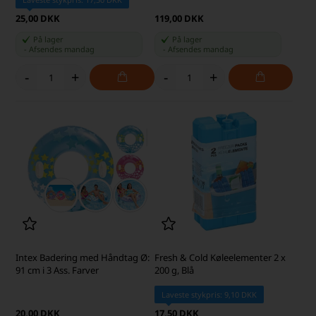
25,00 DKK
119,00 DKK
På lager
På lager
-
Afsendes
mandag
-
Afsendes
mandag
-
+
-
+
Intex Badering med Håndtag Ø:
Fresh & Cold Køleelementer 2 x
91 cm i 3 Ass. Farver
200 g, Blå
Laveste stykpris: 9,10 DKK
20,00 DKK
17,50 DKK