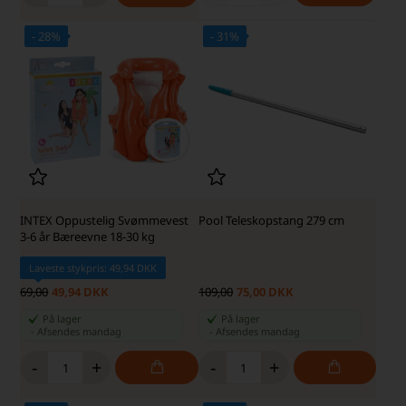
- 28%
- 31%
IS · SKARP PRIS
SKARP PRIS · SKARP PRIS
INTEX Oppustelig Svømmevest
Pool Teleskopstang 279 cm
3-6 år Bæreevne 18-30 kg
Laveste stykpris: 49,94 DKK
69,00
49,94 DKK
109,00
75,00 DKK
På lager
På lager
-
Afsendes
mandag
-
Afsendes
mandag
-
+
-
+