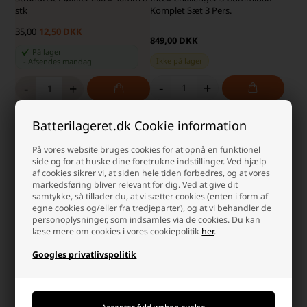
stk
Komplet Sæt 3 Pers.
35,00
12,50 DKK
849,00 DKK
På lager
Ikke på lager
-
Afsendes
mandag
-
+
-
+
Batterilageret.dk Cookie information
På vores website bruges cookies for at opnå en funktionel
side og for at huske dine foretrukne indstillinger. Ved hjælp
af cookies sikrer vi, at siden hele tiden forbedres, og at vores
markedsføring bliver relevant for dig. Ved at give dit
samtykke, så tillader du, at vi sætter cookies (enten i form af
egne cookies og/eller fra tredjeparter), og at vi behandler de
personoplysninger, som indsamles via de cookies. Du kan
læse mere om cookies i vores cookiepolitik
her
.
Googles privatlivspolitik
Elektrisk pumpe 12v 36w
Pop Up telt til børn 50+ UV
beskyttelse Haj
Laveste stykpris: 139,00 DKK