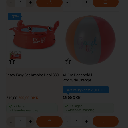
-
+
-
+
- 37%
Intex Easy Set Krabbe Pool 880L
41 Cm Badebold i
Rød/Grå/Orange
Laveste stykpris: 20,00 DKK
25,00 DKK
319,00
200,00 DKK
På lager
På lager
-
Afsendes
mandag
-
Afsendes
mandag
-
+
-
+