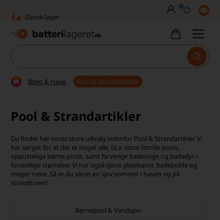
0
Dansk lager
30 dages returret
Tlf. er lukket uge 27-32
1040+ glade kunder på Trustpilot
Bolig & Have
Pool & Strandartikler
Dag-til-dag levering
Pool & Strandartikler
Fri fragt over 499,-
Dansk lager
Du finder her vores store udvalg indenfor Pool & Strandartikler. Vi
har sørget for, at der er noget alle, bl.a. store familie pools,
30 dages returret
oppustelige børne pools, samt farverige baderinge og badedyr i
forskellige størrelser. Vi har også sjove glidebaner, badebolde og
meget mere. Så er du sikret en sjov sommer i haven og på
Tlf. er lukket uge 27-32
strandturen!
1040+ glade kunder på Trustpilot
Børnepool & Vandsjov