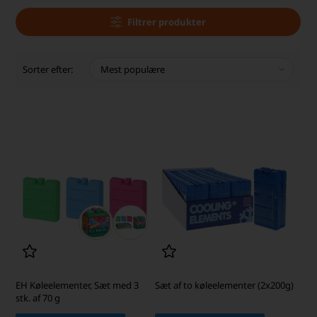
Filtrer produkter
Sorter efter:
EH Køleelementer, Sæt med 3
Sæt af to køleelementer (2x200g)
stk. af 70 g