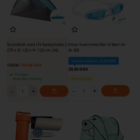
Strandtelt med UV-beskyttelse L:
Intex Svømmebriller til Børn 8+
270 x B: 120 x H: 120 cm, blå
år, Blå
Laveste stykpris: 25,00 DKK
139,00
119,00 DKK
29,00 DKK
På lager
Ikke på lager
-
Afsendes
mandag
-
+
-
+