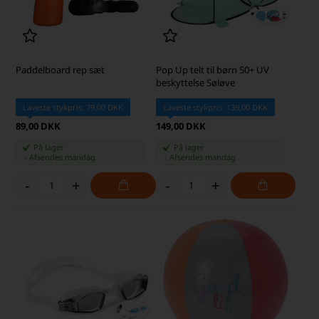
Paddelboard rep sæt
Pop Up telt til børn 50+ UV
beskyttelse Søløve
Laveste stykpris: 79,00 DKK
Laveste stykpris: 139,00 DKK
89,00 DKK
149,00 DKK
På lager
På lager
-
Afsendes
mandag
-
Afsendes
mandag
-
+
-
+