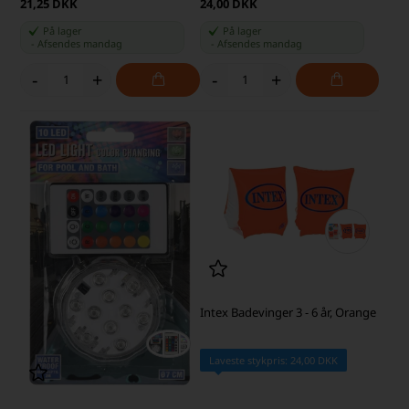
21,25 DKK
24,00 DKK
På lager
På lager
-
Afsendes
mandag
-
Afsendes
mandag
-
+
-
+
Intex Badevinger 3 - 6 år, Orange
Laveste stykpris: 24,00 DKK