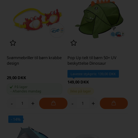
Svømmebriller til børn krabbe
Pop Up telt til børn 50+ UV
design
beskyttelse Dinosaur
Laveste stykpris: 139,00 DKK
29,00 DKK
149,00 DKK
På lager
-
Afsendes
mandag
Ikke på lager
-
+
-
+
- 14%