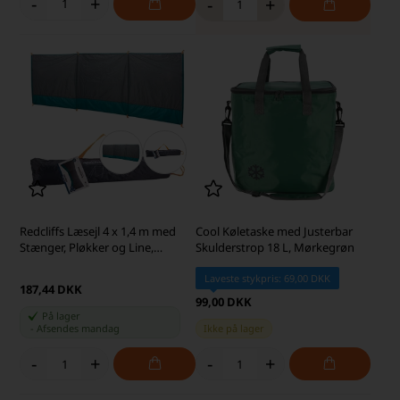
-
+
-
+
Redcliffs Læsejl 4 x 1,4 m med
Cool Køletaske med Justerbar
Stænger, Pløkker og Line,
Skulderstrop 18 L, Mørkegrøn
Grå/Turkis
Laveste stykpris: 69,00 DKK
187,44 DKK
99,00 DKK
På lager
-
Afsendes
mandag
Ikke på lager
-
+
-
+