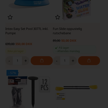
Intex Easy Set Pool 3077L inkl.
Fun Slide oppustelig
Pumpe
rutschebane
89,00
50,00 DKK
699,00
550,00 DKK
På lager
Ikke på lager
-
Afsendes
mandag
-
+
-
+
- 57%