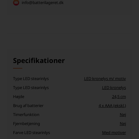
info@batterilageret.dk
Specifikationer
Type LED stearinlys
LED kronelys m/ motiv
Type LED stearinlys
LED kronelys
Højde
24,5 cm
Brug af batterier
4 x AAA (ekskl.)
Timerfunktion
Nej
Fjernbetjening
Nej
Farve LED stearinlys
Med motiver