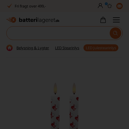
0
Fri fragt over 499,-
Dansk lager
30 dages returret
Tlf. er lukket uge 27-32
Belysning & Lygter
LED Stearinlys
LED Julestearinlys
1040+ glade kunder på Trustpilot
Dag-til-dag levering
Fri fragt over 499,-
Dansk lager
30 dages returret
Tlf. er lukket uge 27-32
1040+ glade kunder på Trustpilot