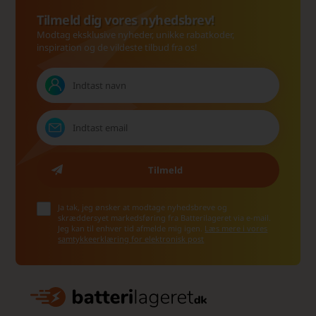
Tilmeld dig vores nyhedsbrev!
Modtag eksklusive nyheder, unikke rabatkoder,
inspiration og de vildeste tilbud fra os!
Ja tak, jeg ønsker at modtage nyhedsbreve og
skræddersyet markedsføring fra Batterilageret via e-mail.
Jeg kan til enhver tid afmelde mig igen.
Læs mere i vores
samtykkeerklæring for elektronisk post