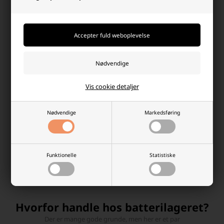
Vis cookie detaljer
LED Voks Kronelys 3D-Flamme
Snoede LED Voks Stagelys med
Nødvendige
Markedsføring
med Dannebrog, 2 stk.
3D-Flamme H: 24,5 cm, 2 stk.
89,00 DKK
65,00 DKK
Afsendes
mandag
Afsendes
mandag
Funktionelle
Statistiske
-
+
-
+
Hvorfor handle hos batterilageret?
Der er mange gode grunde, men her er et par