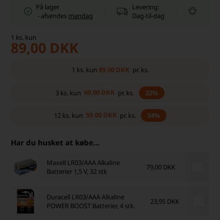
På lager
Levering:
-
afsendes
mandag
Dag-til-dag
1
ks.
kun
89,00
DKK
89,00
DKK
1
ks.
kun
pr. ks.
69,00
DKK
3
ks.
kun
pr. ks.
22%
59,00
DKK
12
ks.
kun
pr. ks.
34%
Har du husket at købe…
Maxell LR03/AAA Alkaline
79,00 DKK
Batterier 1,5 V, 32 stk
Duracell LR03/AAA Alkaline
23,95 DKK
POWER BOOST Batterier, 4 stk.