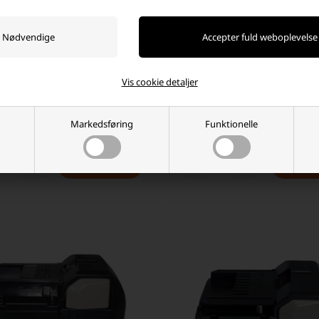
12 Volt til Hitachi EB 1230H 3,0Ah
Batteri 9,6 Volt til Hitachi EB 930
Vis cookie detaljer
5 DKK
349,95 DKK
Markedsføring
Funktionelle
nlager 2-4 dages levering
Ikke på lager
+
-
+