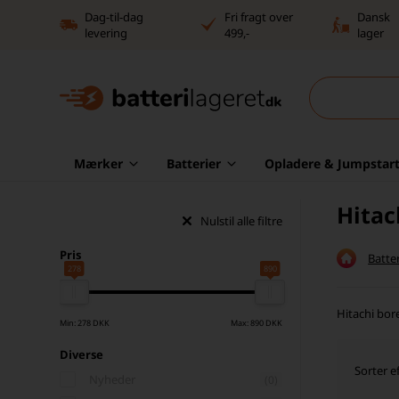
Dag-til-dag
Fri fragt over
Dansk
levering
499,-
lager
Mærker
Batterier
Opladere & Jumpstart
Hitac
Nulstil alle filtre
Pris
Batter
278
890
Hitachi bore
Min: 278 DKK
Max: 890 DKK
Diverse
Sorter ef
Nyheder
(0)