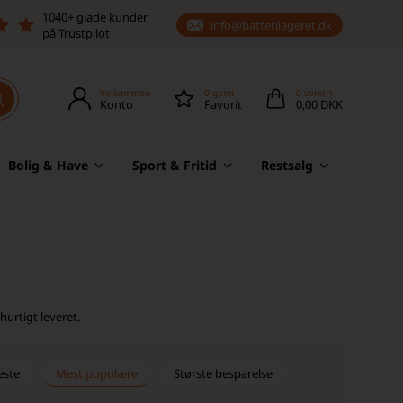
1040+ glade kunder
info@batterilageret.dk
på Trustpilot
Velkommen
0
gemt
0
vare(r)
Konto
Favorit
0,00 DKK
Bolig & Have
Sport & Fritid
Restsalg
hurtigt leveret.
este
Mest populære
Største besparelse