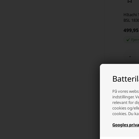
HItachi 1
BSL 183
499,9
Fjer
-
Batteri
På vores websi
indstillinger. 
relevant for di
cookies og/ell
cookies. Du ka
Googles priva