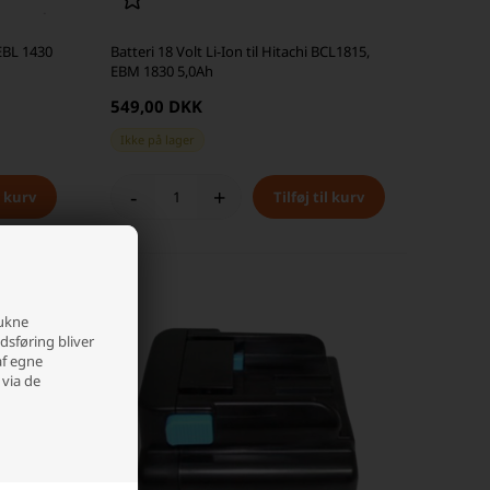
 EBL 1430
Batteri 18 Volt Li-Ion til Hitachi BCL1815,
EBM 1830 5,0Ah
549,00 DKK
Ikke på lager
-
+
rukne
edsføring bliver
af egne
 via de