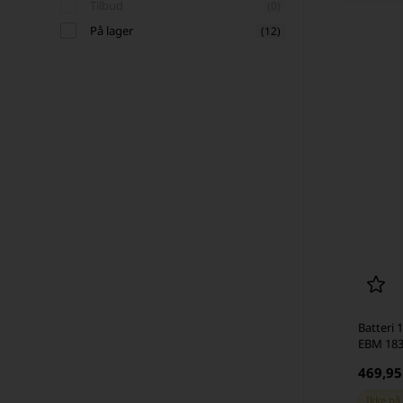
Tilbud
(0)
På lager
(12)
Batteri 1
EBM 183
469,9
Ikke på