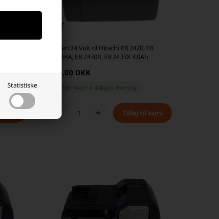
H 2,6Ah
Batteri 24 Volt til Hitachi EB 2420, EB
2430HA, EB 2430R, EB 2433X 3,0Ah
279,00 DKK
Statistiske
Fjernlager 2-4 dages levering
-
+