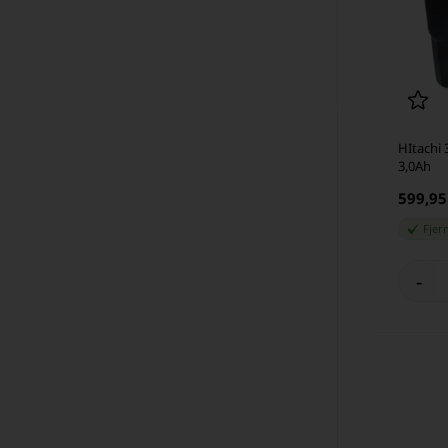
HItachi 3
3,0Ah
599,9
Fjer
-