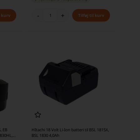
-
+
S, EB
HItachi 18 Volt Li-Ion batteri til BSL 1815X,
1830HL,
BSL 1830 4,0Ah