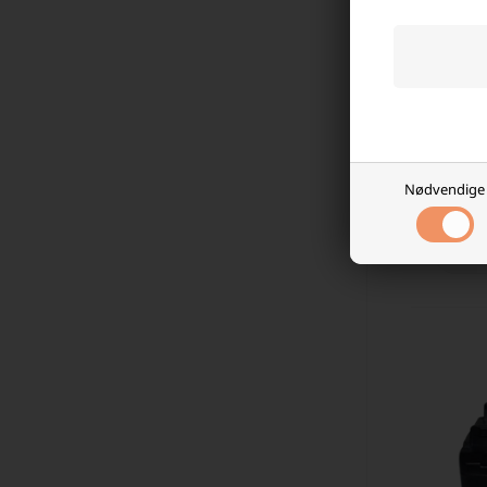
Batteri 
399,9
Nødvendige
Fjer
-