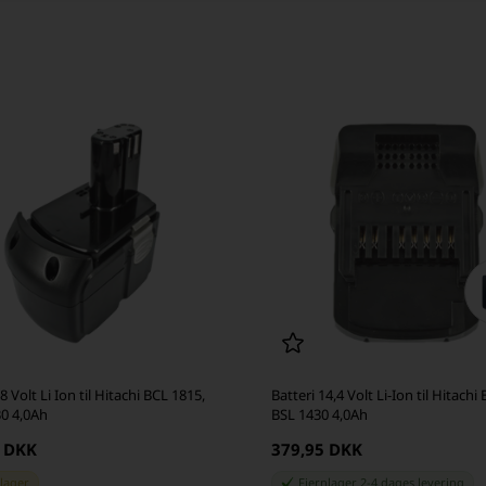
8 Volt Li Ion til Hitachi BCL 1815,
Batteri 14,4 Volt Li-Ion til Hitachi
0 4,0Ah
BSL 1430 4,0Ah
5 DKK
379,95 DKK
 lager
Fjernlager 2-4 dages levering