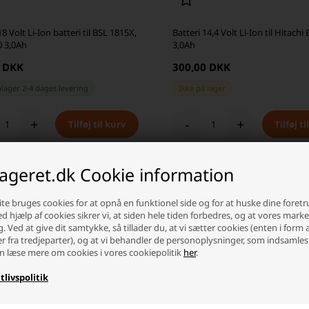
8 Volt Li-Ion batteri til BSL 1815X,
Batteri 14,4 Volt Li-Ion til Hitachi
0 3,0Ah
3,0Ah
5 DKK
300,00 DKK
nlager 2-4 dages levering
Ikke på lager
+
-
+
lageret.dk Cookie information
te bruges cookies for at opnå en funktionel side og for at huske dine foret
Ved hjælp af cookies sikrer vi, at siden hele tiden forbedres, og at vores mark
g. Ved at give dit samtykke, så tillader du, at vi sætter cookies (enten i form 
er fra tredjeparter), og at vi behandler de personoplysninger, som indsamles
n læse mere om cookies i vores cookiepolitik
her
.
tlivspolitik