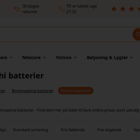
30 dages
Tlf. er lukket uge
returret
27-32
ere
Nitecore
Victron
Belysning & Lygter
hi batterier
ier
Boremaskine batterier
Hitachi batterier
maskine batterier - Find dem her på siden til lave online priser, stort udvalg 
Standard sortering
Pris faldende
Pris stigende
Ny
ter: