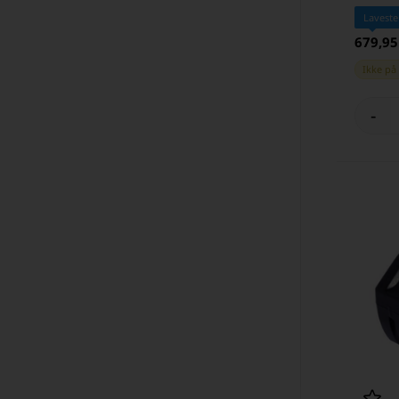
Laveste
679,9
Ikke på
-