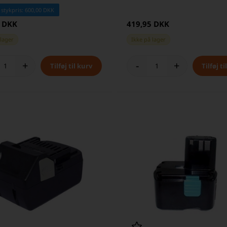
EB 18B 3,0Ah
 stykpris: 600,00 DKK
5 DKK
419,95 DKK
 lager
Ikke på lager
+
-
+