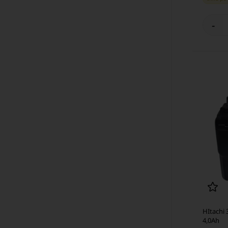
-
HItachi 3
4,0Ah