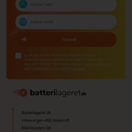
Ja tak, jeg ønsker at modtage nyhedsbreve og
skræddersyet markedsføring fra Batterilageret via e-mail.
Jeg kan til enhver tid afmelde mig igen.
Læs mere i vores
samtykkeerklæring for elektronisk post
Batterilageret.dk
Virkevangen 48B, Assentoft
8960 Randers SØ