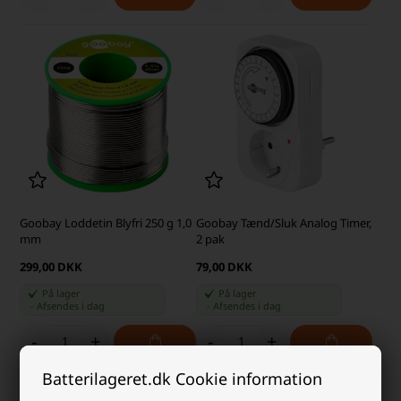
Goobay Loddetin Blyfri 250 g 1,0
Goobay Tænd/Sluk Analog Timer,
mm
2 pak
299,00 DKK
79,00 DKK
På lager
På lager
-
Afsendes
i dag
-
Afsendes
i dag
-
+
-
+
Batterilageret.dk Cookie information