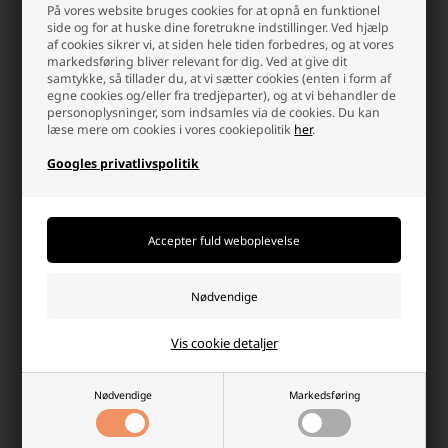
På vores website bruges cookies for at opnå en funktionel
side og for at huske dine foretrukne indstillinger. Ved hjælp
af cookies sikrer vi, at siden hele tiden forbedres, og at vores
markedsføring bliver relevant for dig. Ved at give dit
samtykke, så tillader du, at vi sætter cookies (enten i form af
egne cookies og/eller fra tredjeparter), og at vi behandler de
personoplysninger, som indsamles via de cookies. Du kan
læse mere om cookies i vores cookiepolitik
her
.
Googles privatlivspolitik
Goobay Inverter 12V/230V
Goobay Loddetin Blyfri 250 g 0,8
1000W
mm
979,00 DKK
339,00 DKK
Ikke på lager
Ikke på lager
-
+
-
+
Vis cookie detaljer
Nødvendige
Markedsføring