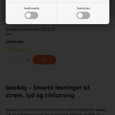
Funktionelle
Statistiske
Goobay Loddetin Blyfri 250 g 1,5
mm
279,00 DKK
Ikke på lager
-
+
Goobay – Smarte løsninger til
strøm, lyd og tilslutning
Goobay er et anerkendt brand inden for elektroniktilbehør, kabler,
stik og strømforsyninger, der kombinerer funktion, kvalitet og