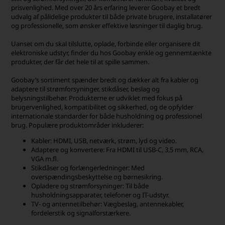
prisvenlighed. Med over 20 års erfaring leverer Goobay et bredt
udvalg af pålidelige produkter til både private brugere, installatører
og professionelle, som ønsker effektive løsninger til daglig brug.
Uanset om du skal tilslutte, oplade, forbinde eller organisere dit
elektroniske udstyr, finder du hos Goobay enkle og gennemtænkte
produkter, der får det hele til at spille sammen.
Goobay’s sortiment spænder bredt og dækker alt fra kabler og
adaptere til strømforsyninger, stikdåser, beslag og
belysningstilbehør. Produkterne er udviklet med fokus på
brugervenlighed, kompatibilitet og sikkerhed, og de opfylder
internationale standarder for både husholdning og professionel
brug. Populære produktområder inkluderer:
Kabler: HDMI, USB, netværk, strøm, lyd og video.
Adaptere og konvertere: Fra HDMI til USB-C, 3,5 mm, RCA,
VGA m.fl.
Stikdåser og forlængerledninger: Med
overspændingsbeskyttelse og børnesikring.
Opladere og strømforsyninger: Til både
husholdningsapparater, telefoner og IT-udstyr.
TV- og antennetilbehør: Vægbeslag, antennekabler,
fordelerstik og signalforstærkere.