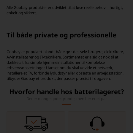
Alle Goobay-produkter er udviklet til at løse reelle behov – hurtigt,
enkelt og sikkert.
Til både private og professionelle
Goobay er populært blandt både gør-det-selv-brugere, elektrikere,
AV-installatører og IT-teknikere. Sortimentet er alsidigt nok til at
dække alt fra simple hjemmeinstallationer til komplekse
erhvervsopsætninger. Uanset om du skal udvide et netværk,
installere et TV, forbinde lydudstyr eller opsætte en arbejdsstation,
tilbyder Goobay et produkt, der passer præcist til opgaven.
Hvorfor handle hos batterilageret?
Der er mange gode grunde, men her er et par