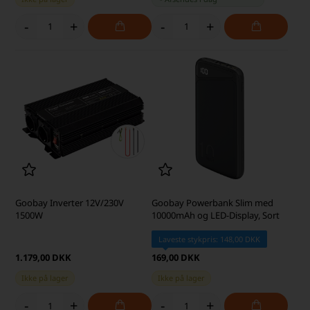
-
+
-
+
Goobay Inverter 12V/230V
Goobay Powerbank Slim med
1500W
10000mAh og LED-Display, Sort
Laveste stykpris: 148,00 DKK
1.179,00 DKK
169,00 DKK
Ikke på lager
Ikke på lager
-
+
-
+