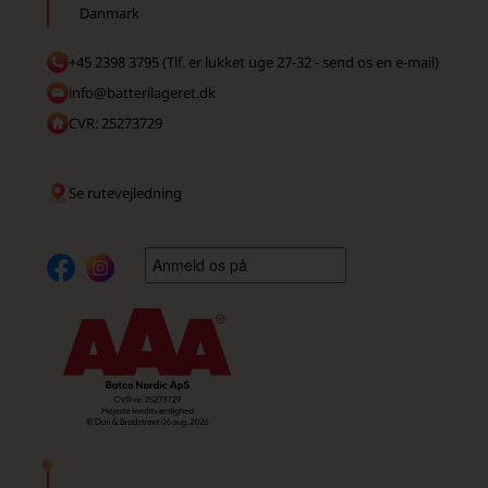
Danmark
+45 2398 3795 (Tlf. er lukket uge 27-32 - send os en e-mail)
info@batterilageret.dk
CVR: 25273729
Se rutevejledning