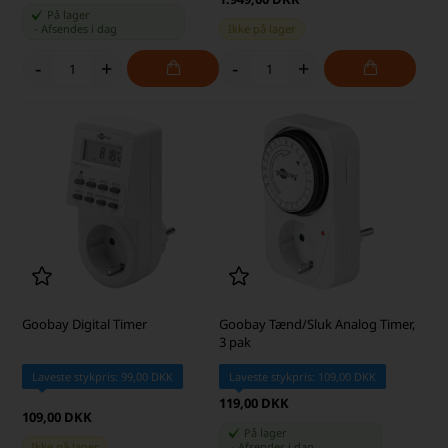
På lager
-
Afsendes
i dag
Ikke på lager
-
+
-
+
Goobay Digital Timer
Goobay Tænd/Sluk Analog Timer,
3 pak
Laveste stykpris: 99,00 DKK
Laveste stykpris: 109,00 DKK
119,00 DKK
109,00 DKK
På lager
Ikke på lager
-
Afsendes
i dag