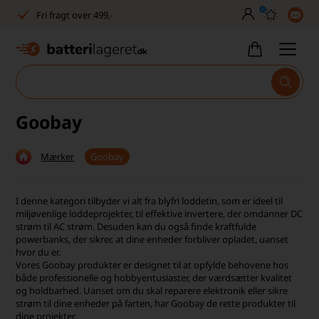
0
Fri fragt over 499,-
Dansk lager
30 dages returret
Tlf. er lukket uge 27-32
Goobay
1040+ glade kunder på Trustpilot
Mærker
Goobay
Dag-til-dag levering
Fri fragt over 499,-
I denne kategori tilbyder vi alt fra blyfri loddetin, som er ideel til
miljøvenlige loddeprojekter, til effektive invertere, der omdanner DC
Dansk lager
strøm til AC strøm. Desuden kan du også finde kraftfulde
powerbanks, der sikrer, at dine enheder forbliver opladet, uanset
hvor du er.
30 dages returret
Vores Goobay produkter er designet til at opfylde behovene hos
både professionelle og hobbyentusiaster, der værdsætter kvalitet
Tlf. er lukket uge 27-32
og holdbarhed. Uanset om du skal reparere elektronik eller sikre
strøm til dine enheder på farten, har Goobay de rette produkter til
1040+ glade kunder på Trustpilot
dine projekter.