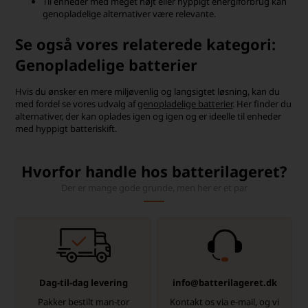
Til enheder med meget højt eller hyppigt energiforbrug kan
genopladelige alternativer være relevante.
Se også vores relaterede kategori:
Genopladelige batterier
Hvis du ønsker en mere miljøvenlig og langsigtet løsning, kan du
med fordel se vores udvalg af
genopladelige batterier
. Her finder du
alternativer, der kan oplades igen og igen og er ideelle til enheder
med hyppigt batteriskift.
Hvorfor handle hos batterilageret?
Der er mange gode grunde, men her er et par
Dag-til-dag levering
info@batterilageret.dk
Pakker bestilt man-tor
Kontakt os via e-mail, og vi