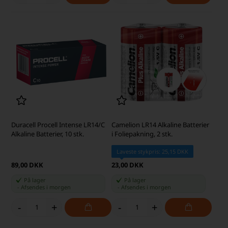
Duracell Procell Intense LR14/C
Camelion LR14 Alkaline Batterier
Alkaline Batterier, 10 stk.
i Foliepakning, 2 stk.
Laveste stykpris: 25,15 DKK
89,00 DKK
23,00 DKK
På lager
På lager
-
Afsendes
i morgen
-
Afsendes
i morgen
-
+
-
+