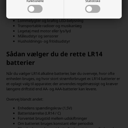
Funktionelle
Statistiske
tid uden batteriskift.
Typiske anvendelser inkluderer:
Lommelygter og kraftig LED-belysning
Transportable radioer og musikanlæg
Legetøj med motor eller lys/lyd
Måleudstyr og sensorer
Husholdnings- og fritidsudstyr
Sådan vælger du de rette LR14
batterier
Når du vælger LR14 alkaline batterier, bør du overveje, hvor ofte
enheden bruges, og hvor stort strømforbruget er. LR14 batterier er
et oplagt valg til apparater, der anvendes regelmæssigt og kræver
længere driftstid end AA- og AAA-batterier kan levere.
Overvej blandt andet:
Enhedens spændingskrav (1,5V)
Batteristørrelse (LR14 / C)
Forventet brugstid mellem udskiftninger
Om batteriet bruges konstant eller periodisk