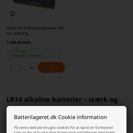
Varta LR14 Alkaline batterier 200
stk. pakning
1.349,00 DKK
På lager
-
Afsendes
i morgen
-
+
LR14 alkaline batterier – stærk og
stabil strømforsyning
Batterilageret.dk Cookie information
LR14 alkaline batterier er udviklet til apparater, der kræver mere
energi end mindre standardbatterier kan levere. Med deres større
På vores website bruges cookies for at opnå en funktionel
størrelse og højere kapacitet giver C batterier længere driftstid og
side og for at huske dine foretrukne indstillinger. Ved hjælp