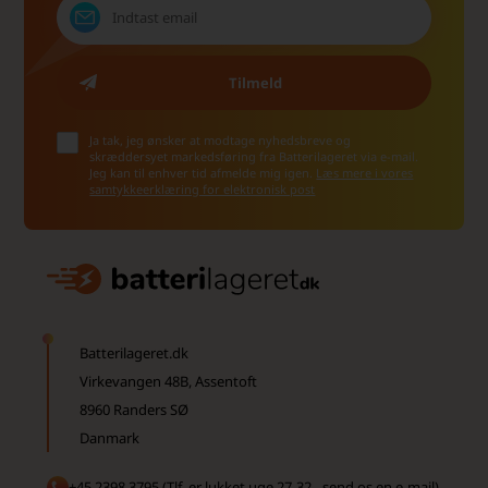
Ja tak, jeg ønsker at modtage nyhedsbreve og
skræddersyet markedsføring fra Batterilageret via e-mail.
Jeg kan til enhver tid afmelde mig igen.
Læs mere i vores
samtykkeerklæring for elektronisk post
Batterilageret.dk
Virkevangen 48B, Assentoft
8960 Randers SØ
Danmark
+45 2398 3795 (Tlf. er lukket uge 27-32 - send os en e-mail)