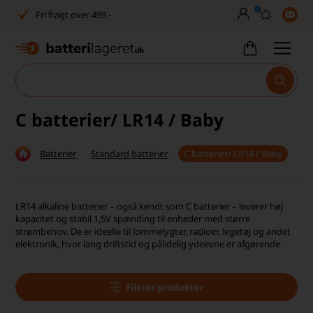
0
Fri fragt over 499,-
Dansk lager
30 dages returret
Tlf. er lukket uge 27-32
C batterier/ LR14 / Baby
1040+ glade kunder på Trustpilot
Batterier
Standard batterier
C batterier/ LR14 / Baby
Dag-til-dag levering
Fri fragt over 499,-
LR14 alkaline batterier – også kendt som C batterier – leverer høj
kapacitet og stabil 1,5V spænding til enheder med større
Dansk lager
strømbehov. De er ideelle til lommelygter, radioer, legetøj og andet
elektronik, hvor lang driftstid og pålidelig ydeevne er afgørende.
30 dages returret
Tlf. er lukket uge 27-32
Filtrer produkter
1040+ glade kunder på Trustpilot