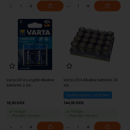
-
+
-
+
Varta LR14 Longlife Alkaline
Varta LR14 Alkaline batterier, 20
batterier, 2 stk.
stk.
Laveste stykpris: 125,00 DKK
18,50 DKK
144,95 DKK
På lager
På lager
-
Afsendes
i morgen
-
Afsendes
i morgen
-
+
-
+