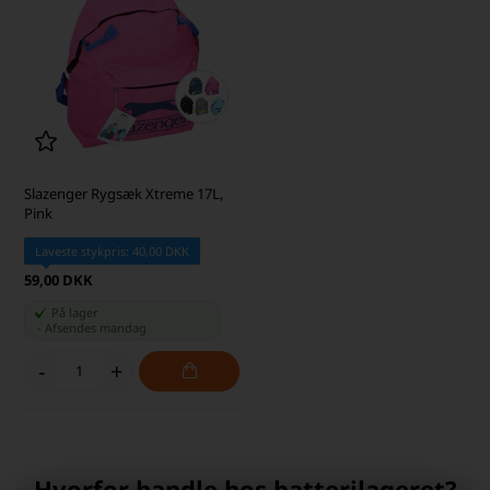
Slazenger Rygsæk Xtreme 17L,
Pink
Laveste stykpris: 40,00 DKK
59,00 DKK
På lager
-
Afsendes
mandag
-
+
Hvorfor handle hos batterilageret?