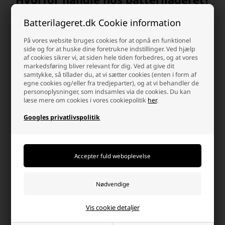
Der er mange gode grunde, men her er et par
Batterilageret.dk Cookie information
På vores website bruges cookies for at opnå en funktionel
side og for at huske dine foretrukne indstillinger. Ved hjælp
af cookies sikrer vi, at siden hele tiden forbedres, og at vores
markedsføring bliver relevant for dig. Ved at give dit
samtykke, så tillader du, at vi sætter cookies (enten i form af
Dag-til-dag levering
info@batterilageret.dk
egne cookies og/eller fra tredjeparter), og at vi behandler de
personoplysninger, som indsamles via de cookies. Du kan
Pakker bestilt man-tor
Kontakt os via e-mail, og vi
læse mere om cookies i vores cookiepolitik
her
.
inden kl.15.30 og fre
besvarer så hurtig vi kan.
kl.14.00 sendes samme dag.
Googles privatlivspolitik
Høj kundetilfredshed
Fri fragt over 499,-
Vi værdsætter en god
Altid hurtig dag-til-dag
shopping-oplevelse, og det
levering.
Vis cookie detaljer
kan mærkes!