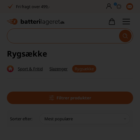
0
Fri fragt over 499,-
Dansk lager
30 dages returret
Tlf. er lukket uge 27-32
Rygsække
1040+ glade kunder på Trustpilot
Sport & Fritid
Slazenger
Rygsække
Dag-til-dag levering
Fri fragt over 499,-
Dansk lager
Filtrer produkter
30 dages returret
Sorter efter:
Tlf. er lukket uge 27-32
1040+ glade kunder på Trustpilot