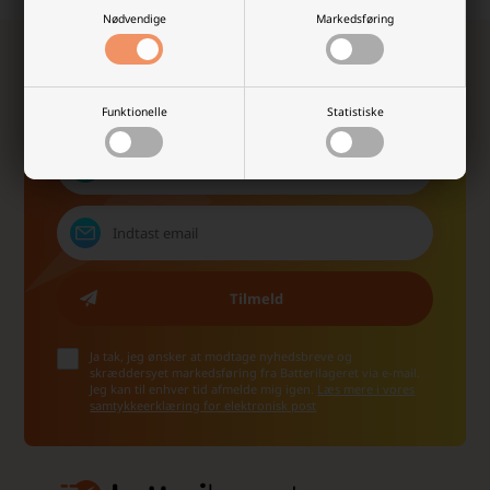
Nødvendige
Markedsføring
Tilmeld dig vores nyhedsbrev!
Modtag eksklusive nyheder, unikke rabatkoder,
inspiration og de vildeste tilbud fra os!
Funktionelle
Statistiske
Ja tak, jeg ønsker at modtage nyhedsbreve og
skræddersyet markedsføring fra Batterilageret via e-mail.
Jeg kan til enhver tid afmelde mig igen.
Læs mere i vores
samtykkeerklæring for elektronisk post