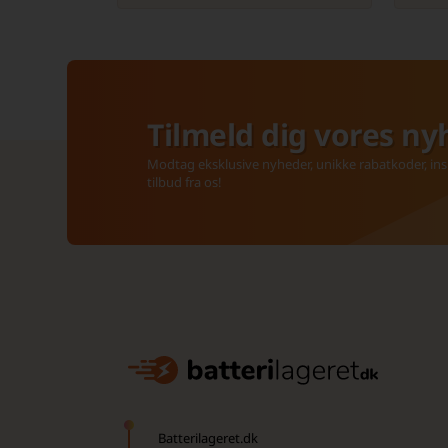
Tilmeld dig vores ny
Modtag eksklusive nyheder, unikke rabatkoder, insp
tilbud fra os!
Batterilageret.dk