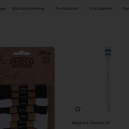
Standard sortering
Pris faldende
Pris stigende
Ny
ter:
Kløpind & Skohorn 2i1