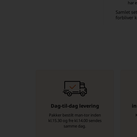
har 
Samlet set
forbliver 
Dag-til-dag levering
in
Pakker bestilt man-tor inden
kl.15.30 og fre kl.14.00 sendes
samme dag.