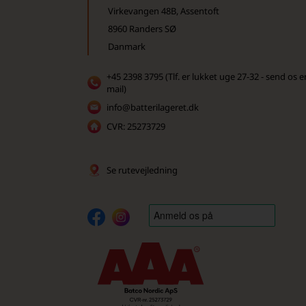
Virkevangen 48B, Assentoft
8960 Randers SØ
Danmark
+45 2398 3795 (Tlf. er lukket uge 27-32 - send os e
mail)
info@batterilageret.dk
CVR: 25273729
Se rutevejledning