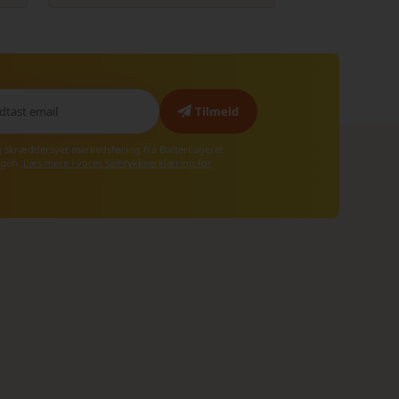
g skræddersyet markedsføring fra Batterilageret
 igen.
Læs mere i vores samtykkeerklæring for