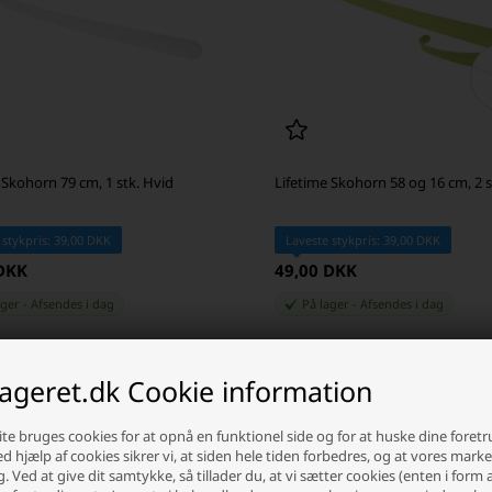
 Skohorn 79 cm, 1 stk. Hvid
Lifetime Skohorn 58 og 16 cm, 2 s
 stykpris: 39,00 DKK
Laveste stykpris: 39,00 DKK
 DKK
49,00 DKK
ager
-
Afsendes
i dag
På lager
-
Afsendes
i dag
+
-
+
lageret.dk Cookie information
te bruges cookies for at opnå en funktionel side og for at huske dine foret
Ved hjælp af cookies sikrer vi, at siden hele tiden forbedres, og at vores mark
g. Ved at give dit samtykke, så tillader du, at vi sætter cookies (enten i form 