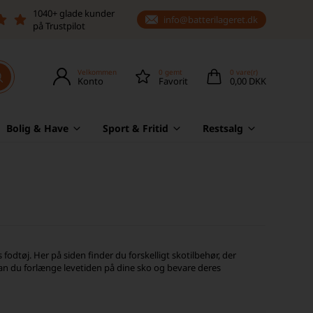
1040+ glade kunder
info@batterilageret.dk
på Trustpilot
Velkommen
0
gemt
0
vare(r)
Konto
Favorit
0,00 DKK
Bolig & Have
Sport & Fritid
Restsalg
fodtøj. Her på siden finder du forskelligt skotilbehør, der
kan du forlænge levetiden på dine sko og bevare deres