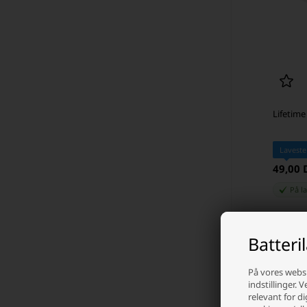
Lifetime
Laveste
49,00
På l
-
Batteri
På vores websi
indstillinger. 
relevant for di