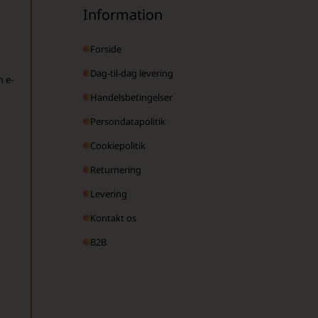
Information
Forside
Dag-til-dag levering
n e-
Handelsbetingelser
Persondatapolitik
Cookiepolitik
Returnering
Levering
Kontakt os
B2B