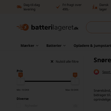
Dag-til-dag
Fri fragt over
Dansk
levering
499,-
lager
Mærker
Batterier
Opladere & Jumpstart
Snøre
Nulstil alle filtre
Pris
Sport 
10
50
Min: 10 DKK
Max: 50 DKK
Snørebånd, s
bidrager ti
Diverse
oprindelige
Nyheder
(0)