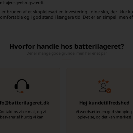
en højere genbrugsværdi.
 er brugen af et skoplejesæt en investering i dine sko, der ikke 
komfortable og i god stand i længere tid. Det er en simpel, men effe
Hvorfor handle hos batterilageret?
Der er mange gode grunde, men her er et par
fo@batterilageret.dk
Høj kundetilfredshed
Kontakt os via e-mail, og vi
Vi værdsætter en god shopping
besvarer så hurtig vi kan.
oplevelse, og det kan mærkes!