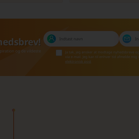
hedsbrev!
iration og de vildeste
Ja tak, jeg ønsker at modtage nyhedsbreve o
via e-mail. Jeg kan til enhver tid afmelde mig
elektronisk post