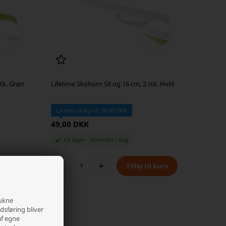
tk. Grøn
Lifetime Skohorn 58 og 16 cm, 2 stk. Hvid
Laveste stykpris: 39,00 DKK
49,00 DKK
På lager
-
Afsendes
i dag
-
+
rukne
edsføring bliver
af egne