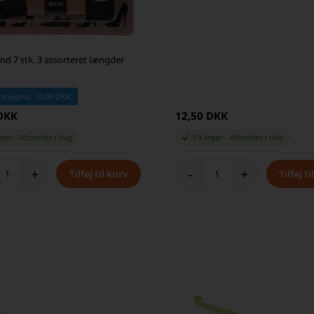
d 7 stk. 3 assorteret længder
 stykpris: 10,00 DKK
 DKK
12,50 DKK
ager
-
Afsendes
i dag
På lager
-
Afsendes
i dag
+
-
+