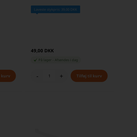
Laveste stykpris: 39,00 DKK
49,00 DKK
På lager
-
Afsendes
i dag
-
+