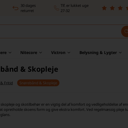
30 dages
Tlf. er lukket uge
returret
27-32
ere
Nitecore
Victron
Belysning & Lygter
bånd & Skopleje
& Fritid
Snørebånd & Skopleje
kopleje og skotilbehør er en vigtig del af komfort og vedligeholdelse af ens 
l at opretholde skoens form og give ekstra komfort. Ved regelmæssig pleje 
 glans.