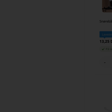
Snørebån
Laveste
13,25
På l
-