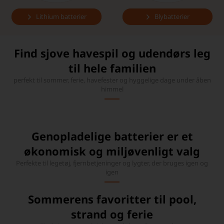
Lithium batterier
Blybatterier
Find sjove havespil og udendørs leg
til hele familien
perfekt til sommer, ferie, havefester og hyggelige dage under åben
himmel
Genopladelige batterier er et
økonomisk og miljøvenligt valg
Perfekte til legetøj, fjernbetjeninger og lygter, der bruges igen og
igen
Sommerens favoritter til pool,
strand og ferie