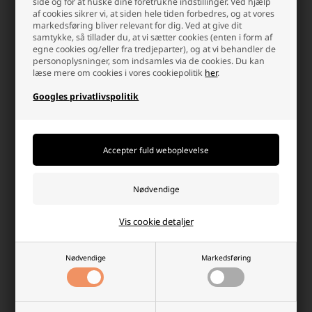
side og for at huske dine foretrukne indstillinger. Ved hjælp
af cookies sikrer vi, at siden hele tiden forbedres, og at vores
markedsføring bliver relevant for dig. Ved at give dit
samtykke, så tillader du, at vi sætter cookies (enten i form af
egne cookies og/eller fra tredjeparter), og at vi behandler de
personoplysninger, som indsamles via de cookies. Du kan
læse mere om cookies i vores cookiepolitik
her
.
Googles privatlivspolitik
Hvorfor handle hos batterilageret?
Der er mange gode grunde, men her er et par
Vis cookie detaljer
Nødvendige
Markedsføring
Dag-til-dag levering
info@batterilageret.dk
Pakker bestilt man-tor
Kontakt os via e-mail, og vi