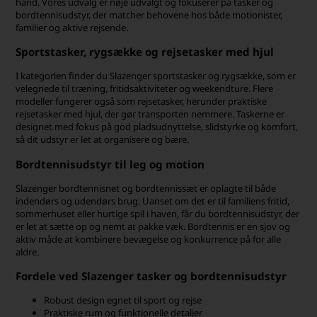
hånd. Vores udvalg er nøje udvalgt og fokuserer på tasker og
bordtennisudstyr, der matcher behovene hos både motionister,
familier og aktive rejsende.
Sportstasker, rygsække og rejsetasker med hjul
I kategorien finder du Slazenger sportstasker og rygsække, som er
velegnede til træning, fritidsaktiviteter og weekendture. Flere
modeller fungerer også som rejsetasker, herunder praktiske
rejsetasker med hjul, der gør transporten nemmere. Taskerne er
designet med fokus på god pladsudnyttelse, slidstyrke og komfort,
så dit udstyr er let at organisere og bære.
Bordtennisudstyr til leg og motion
Slazenger bordtennisnet og bordtennissæt er oplagte til både
indendørs og udendørs brug. Uanset om det er til familiens fritid,
sommerhuset eller hurtige spil i haven, får du bordtennisudstyr, der
er let at sætte op og nemt at pakke væk. Bordtennis er en sjov og
aktiv måde at kombinere bevægelse og konkurrence på for alle
aldre.
Fordele ved Slazenger tasker og bordtennisudstyr
Robust design egnet til sport og rejse
Praktiske rum og funktionelle detaljer