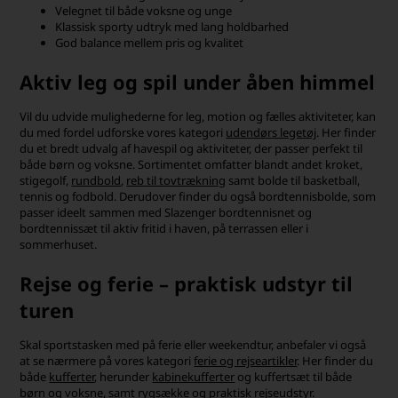
Velegnet til både voksne og unge
Klassisk sporty udtryk med lang holdbarhed
God balance mellem pris og kvalitet
Aktiv leg og spil under åben himmel
Vil du udvide mulighederne for leg, motion og fælles aktiviteter, kan
du med fordel udforske vores kategori
udendørs legetøj
. Her finder
du et bredt udvalg af havespil og aktiviteter, der passer perfekt til
både børn og voksne. Sortimentet omfatter blandt andet kroket,
stigegolf,
rundbold
,
reb til tovtrækning
samt bolde til basketball,
tennis og fodbold. Derudover finder du også bordtennisbolde, som
passer ideelt sammen med Slazenger bordtennisnet og
bordtennissæt til aktiv fritid i haven, på terrassen eller i
sommerhuset.
Rejse og ferie – praktisk udstyr til
turen
Skal sportstasken med på ferie eller weekendtur, anbefaler vi også
at se nærmere på vores kategori
ferie og rejseartikler
. Her finder du
både
kufferter
, herunder
kabinekufferter
og kuffertsæt til både
børn og voksne, samt
rygsække
og praktisk
rejseudstyr
.