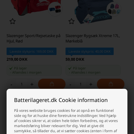
Slazenger Sport/Rejsetaske på
Slazenger Rygsæk Xtreme 17L,
Hjul, Rød
Mørkeblå
Laveste stykpris: 169,00 DKK
Laveste stykpris: 40,00 DKK
219,00 DKK
59,00 DKK
På lager
På lager
-
Afsendes
i morgen
-
Afsendes
i morgen
-
+
-
+
Batterilageret.dk Cookie information
På vores website bruges cookies for at opnå en funktionel
side og for at huske dine foretrukne indstillinger. Ved hjælp
af cookies sikrer vi, at siden hele tiden forbedres, og at vores
markedsføring bliver relevant for dig. Ved at give dit
samtykke, så tillader du, at vi sætter cookies (enten i form af