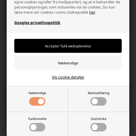
egne cookies og/eller fra tredjeparter), og at vi behandler de
personoplysninger, som indsamles via de cookies. Du kan
læse mere om cookies i vores cookiepolitik
her
.
Googles privatlivspolitik
Slazenger Rygsæk Xtreme 17L,
Slazenger Rygsæk Xtreme 17L,
Lyseblå
Grå
Laveste stykpris: 40,00 DKK
Laveste stykpris: 40,00 DKK
59,00 DKK
59,00 DKK
På lager
Ikke på lager
-
Afsendes
i morgen
-
+
-
+
Vis cookie detaljer
Nødvendige
Markedsføring
Funktionelle
Statistiske