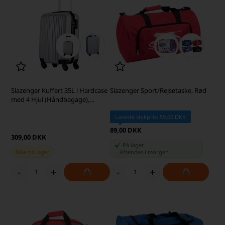
Slazenger Kuffert 35L i Hardcase
Slazenger Sport/Rejsetaske, Rød
med 4 Hjul (Håndbagage),
Sølvfarvet
Laveste stykpris: 59,00 DKK
89,00 DKK
309,00 DKK
På lager
Ikke på lager
-
Afsendes
i morgen
-
+
-
+