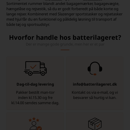
Sortimentet rummer blandt andet bagagemærker, bagagevægte,
hængelåse og rejsestik, så du er godt forberedt på både korte og
lange rejser. Kombineret med Slazenger sportstasker og rejsetasker
med hjul får du en funktionel og pålidelig løsning til transport af
både tøj og sportsudstyr.
Hvorfor handle hos batterilageret?
Der er mange gode grunde, men her er et par
Dag-til-dag levering
info@batterilageret.dk
Pakker bestilt man-tor
Kontakt os via e-mail, og vi
inden kl.15.30 og fre
besvarer så hurtig vi kan.
kl.14.00 sendes samme dag.