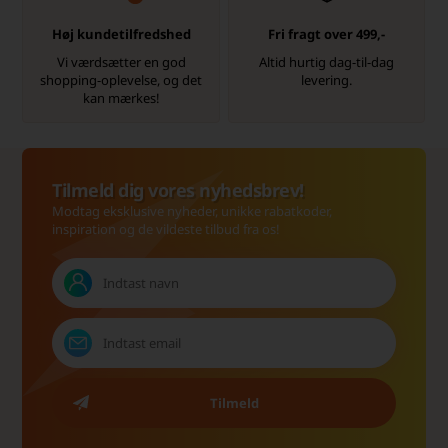
Høj kundetilfredshed
Fri fragt over 499,-
Vi værdsætter en god
Altid hurtig dag-til-dag
shopping-oplevelse, og det
levering.
kan mærkes!
Tilmeld dig vores nyhedsbrev!
Modtag eksklusive nyheder, unikke rabatkoder,
inspiration og de vildeste tilbud fra os!