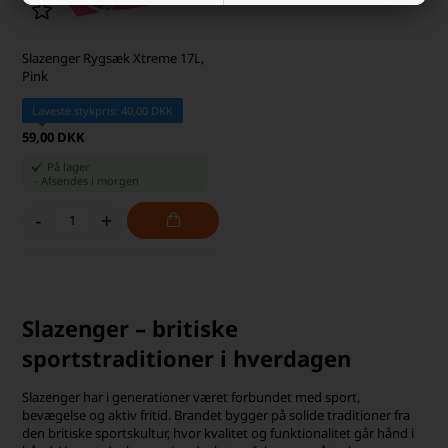
Slazenger Rygsæk Xtreme 17L,
Pink
Laveste stykpris: 40,00 DKK
59,00 DKK
På lager
-
Afsendes
i morgen
-
+
Slazenger – britiske
sportstraditioner i hverdagen
Slazenger har i generationer været forbundet med sport,
bevægelse og aktiv fritid. Brandet bygger på solide traditioner fra
den britiske sportskultur, hvor kvalitet og funktionalitet går hånd i