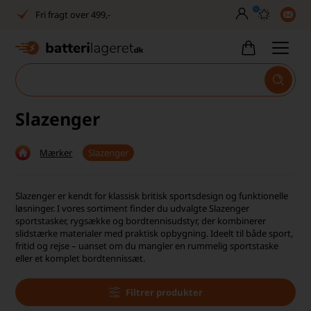
0
Dansk lager
30 dages returret
Tlf. er lukket uge 27-32
Slazenger
1040+ glade kunder på Trustpilot
Dag-til-dag levering
Mærker
Slazenger
Fri fragt over 499,-
Slazenger er kendt for klassisk britisk sportsdesign og funktionelle
Dansk lager
løsninger. I vores sortiment finder du udvalgte Slazenger
sportstasker, rygsække og bordtennisudstyr, der kombinerer
30 dages returret
slidstærke materialer med praktisk opbygning. Ideelt til både sport,
fritid og rejse – uanset om du mangler en rummelig sportstaske
eller et komplet bordtennissæt.
Tlf. er lukket uge 27-32
1040+ glade kunder på Trustpilot
Filtrer produkter