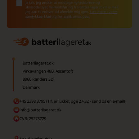
Ja tak, jeg ønsker at modtage nyhedsbreve og
skræddersyet markedsføring fra Batterilageret via e-mail.
Jeg kan til enhver tid afmelde mig igen.
Læs mere i vores
samtykkeerklæring for elektronisk post
Batterilageret.dk
Virkevangen 48B, Assentoft
8960 Randers SØ
Danmark
+45 2398 3795 (Tlf. er lukket uge 27-32 - send os en e-mail)
info@batterilageret.dk
CVR: 25273729
Se rutevejledning