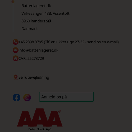
Batterilageret.dk
Virkevangen 48B, Assentoft
8960 Randers SØ
Danmark
+45 2398 3795 (Tlf. er lukket uge 27-32 - send os en e-mail)
info@batterilageret.dk
CVR: 25273729
Se rutevejledning