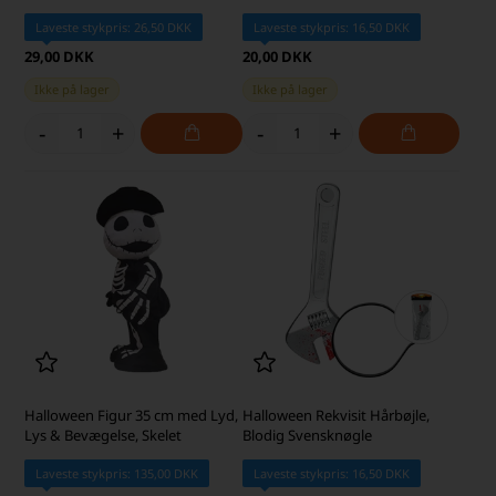
Laveste stykpris: 26,50 DKK
Laveste stykpris: 16,50 DKK
29,00 DKK
20,00 DKK
Ikke på lager
Ikke på lager
-
+
-
+
Halloween Figur 35 cm med Lyd,
Halloween Rekvisit Hårbøjle,
Lys & Bevægelse, Skelet
Blodig Svensknøgle
Laveste stykpris: 135,00 DKK
Laveste stykpris: 16,50 DKK