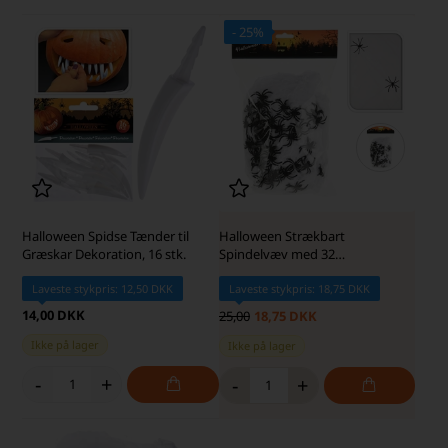
- 25%
· SKARP PRIS
Halloween Spidse Tænder til
Halloween Strækbart
Græskar Dekoration, 16 stk.
Spindelvæv med 32
Edderkopper
Laveste stykpris: 12,50 DKK
Laveste stykpris: 18,75 DKK
14,00 DKK
25,00
18,75 DKK
Ikke på lager
Ikke på lager
-
+
-
+