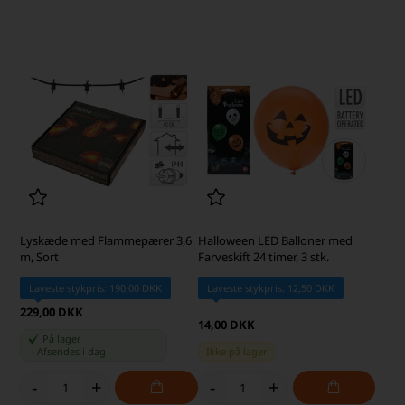
Lyskæde med Flammepærer 3,6
Halloween LED Balloner med
m, Sort
Farveskift 24 timer, 3 stk.
Laveste stykpris: 190,00 DKK
Laveste stykpris: 12,50 DKK
229,00 DKK
14,00 DKK
På lager
-
Afsendes
i dag
Ikke på lager
-
+
-
+