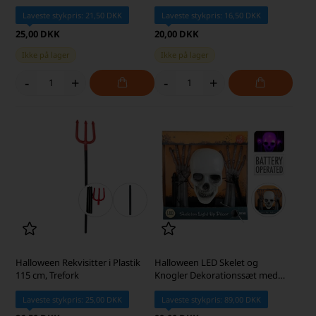
Laveste stykpris: 21,50 DKK
Laveste stykpris: 16,50 DKK
25,00 DKK
20,00 DKK
Ikke på lager
Ikke på lager
-
+
-
+
Halloween Rekvisitter i Plastik
Halloween LED Skelet og
115 cm, Trefork
Knogler Dekorationssæt med
Lys
Laveste stykpris: 25,00 DKK
Laveste stykpris: 89,00 DKK