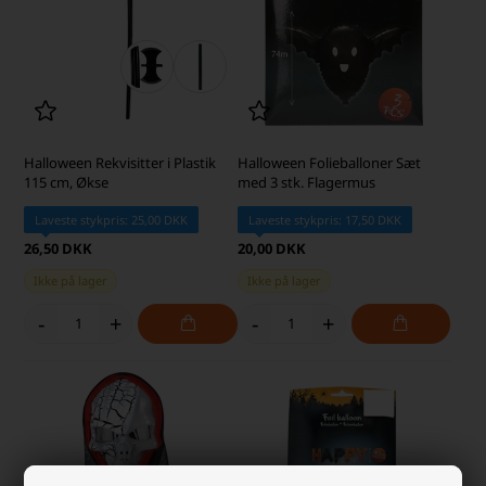
Halloween Rekvisitter i Plastik
Halloween Folieballoner Sæt
115 cm, Økse
med 3 stk. Flagermus
Laveste stykpris: 25,00 DKK
Laveste stykpris: 17,50 DKK
26,50 DKK
20,00 DKK
Ikke på lager
Ikke på lager
-
+
-
+