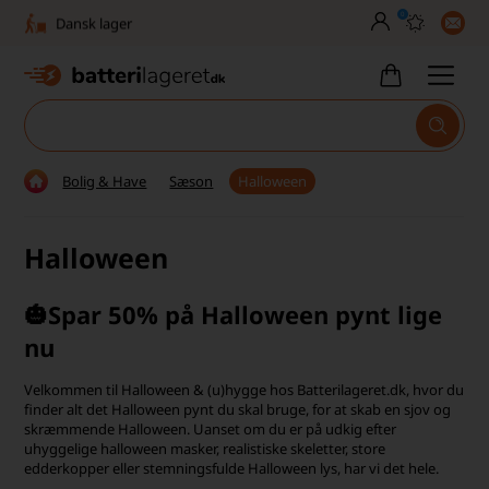
0
Dansk lager
30 dages returret
Tlf. er lukket uge 27-32
1040+ glade kunder på Trustpilot
Bolig & Have
Sæson
Halloween
Dag-til-dag levering
Halloween
Fri fragt over 499,-
Dansk lager
🎃Spar 50% på Halloween pynt lige
nu
30 dages returret
Tlf. er lukket uge 27-32
Velkommen til Halloween & (u)hygge hos Batterilageret.dk, hvor du
finder alt det Halloween pynt du skal bruge, for at skab en sjov og
skræmmende Halloween. Uanset om du er på udkig efter
1040+ glade kunder på Trustpilot
uhyggelige halloween masker, realistiske skeletter, store
edderkopper eller stemningsfulde Halloween lys, har vi det hele.