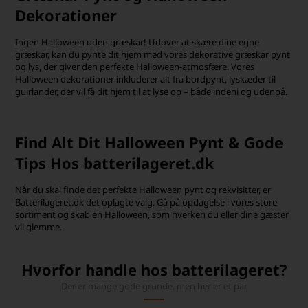
Dekorationer
Ingen Halloween uden græskar! Udover at skære dine egne
græskar, kan du pynte dit hjem med vores dekorative græskar pynt
og lys, der giver den perfekte Halloween-atmosfære. Vores
Halloween dekorationer inkluderer alt fra bordpynt, lyskæder til
guirlander, der vil få dit hjem til at lyse op – både indeni og udenpå.
Find Alt Dit Halloween Pynt & Gode
Tips Hos batterilageret.dk
Når du skal finde det perfekte Halloween pynt og rekvisitter, er
Batterilageret.dk det oplagte valg. Gå på opdagelse i vores store
sortiment og skab en Halloween, som hverken du eller dine gæster
vil glemme.
Hvorfor handle hos batterilageret?
Der er mange gode grunde, men her er et par