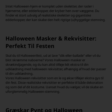
Intet Halloween-hjem er komplet uden skeletter, der rasler i
hjørnerne, eller edderkopper, der kryber hen over væggene. Du
finder et stort udvalg af realistiske skeletter og gigantiske
edderkopper, der kan skabe den helt rigtige (u)hyggelige stemning.
Halloween Masker & Rekvisitter:
Perfekt Til Festen
Skal du til Halloweenfest, ud at lave "slik-eller-ballade" eller vil du
blot skræmme naboerne? Vores Halloween masker er
skrækindjagende, og du kan altid tilføje lidt ekstra til din
udklædning med halloween rekvisitter, afhængig af hvad der passer
til din udklædning.
Vores Halloween rekvisitter som en le og økse tilføjer ekstra gys til
din fest. Disse realistiske rekvisitter er perfekte til både dekoration
og som del af dit kostume. Uanset hvad du vælger, vil de skabe en
uforglemmelig Halloween-stemning.
Græskar Pynt og Halloween