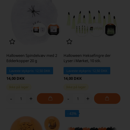
Halloween Spindelvæv med 2
Halloween Heksefingre der
Edderkopper 20 g
Lyser i Mørket, 10 stk.
Laveste stykpris: 12,50 DKK
Laveste stykpris: 12,50 DKK
14,00 DKK
14,00 DKK
Ikke på lager
Ikke på lager
-
+
-
+
- 43%
· SKARP PRIS