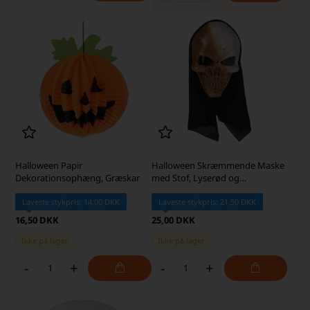
Halloween Papir
Halloween Skræmmende Maske
Dekorationsophæng, Græskar
med Stof, Lyserød og
Kobberfarvet
Laveste stykpris: 14,00 DKK
Laveste stykpris: 21,50 DKK
16,50 DKK
25,00 DKK
Ikke på lager
Ikke på lager
-
+
-
+