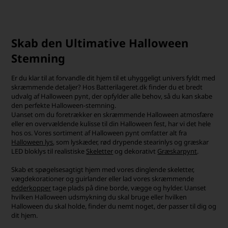
Skab den Ultimative Halloween
Stemning
Er du klar til at forvandle dit hjem til et uhyggeligt univers fyldt med
skræmmende detaljer? Hos Batterilageret.dk finder du et bredt
udvalg af Halloween pynt, der opfylder alle behov, så du kan skabe
den perfekte Halloween-stemning.
Uanset om du foretrækker en skræmmende Halloween atmosfære
eller en overvældende kulisse til din Halloween fest, har vi det hele
hos os. Vores sortiment af Halloween pynt omfatter alt fra
Halloween lys
, som lyskæder, rød drypende stearinlys og græskar
LED bloklys til realistiske
Skeletter
og dekorativt
Græskarpynt
.
Skab et spøgelsesagtigt hjem med vores dinglende skeletter,
vægdekorationer og guirlander eller lad vores skræmmende
edderkopper
tage plads på dine borde, vægge og hylder. Uanset
hvilken Halloween udsmykning du skal bruge eller hvilken
Halloween du skal holde, finder du nemt noget, der passer til dig og
dit hjem.