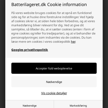
Batterilageret.dk Cookie information
På vores website bruges cookies for at opnå en funktionel
side og for at huske dine foretrukne indstillinger. Ved hjælp
af cookies sikrer vi, at siden hele tiden forbedres, og at vores
markedsføring bliver relevant for dig. Ved at give dit
Halloween Skræmmende Maske
Halloween Folieballon "Happy
samtykke, så tillader du, at vi sætter cookies (enten i form af
med Stof, Sølv og Rød
Halloween" H: 40 cm,
egne cookies og/eller fra tredjeparter), og at vi behandler de
Sort/Orange
personoplysninger, som indsamles via de cookies. Du kan
Laveste stykpris: 21,50 DKK
Laveste stykpris: 20,00 DKK
læse mere om cookies i vores cookiepolitik
her
.
25,00 DKK
21,50 DKK
Googles privatlivspolitik
Ikke på lager
Ikke på lager
-
+
-
+
Vis cookie detaljer
Nødvendige
Markedsføring