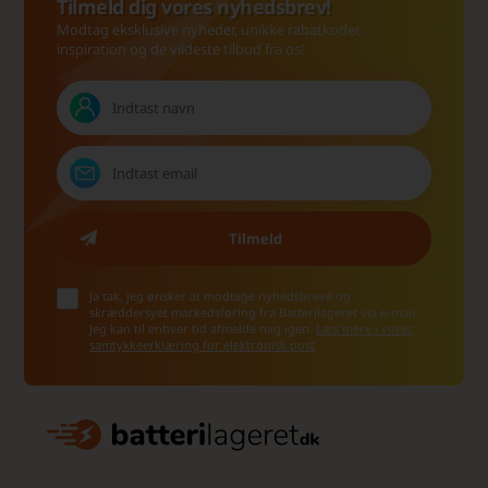
Tilmeld dig vores nyhedsbrev!
Modtag eksklusive nyheder, unikke rabatkoder,
inspiration og de vildeste tilbud fra os!
Ja tak, jeg ønsker at modtage nyhedsbreve og
skræddersyet markedsføring fra Batterilageret via e-mail.
Jeg kan til enhver tid afmelde mig igen.
Læs mere i vores
samtykkeerklæring for elektronisk post