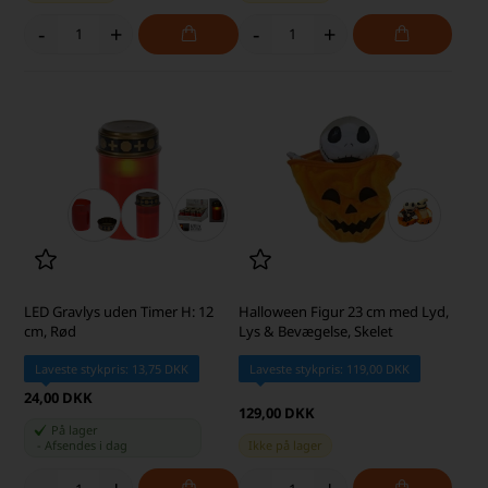
-
+
-
+
LED Gravlys uden Timer H: 12
Halloween Figur 23 cm med Lyd,
cm, Rød
Lys & Bevægelse, Skelet
Laveste stykpris: 13,75 DKK
Laveste stykpris: 119,00 DKK
24,00 DKK
129,00 DKK
På lager
-
Afsendes
i dag
Ikke på lager