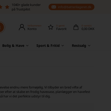
1040+ glade kunder
info@batterilageret.dk
på Trustpilot
Velkommen
0
gemt
0
vare(r)
Konto
Favorit
0,00 DKK
Bolig & Have
Sport & Fritid
Restsalg
else endnu mere fornøjelig. Vi tilbyder en bred vifte af
r efter at skabe en frodig haveoase, planlægger en havefest
har vi det perfekte udstyr til dig.