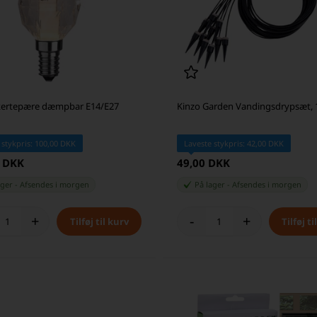
 kertepære dæmpbar E14/E27
Kinzo Garden Vandingsdrypsæt, 
 stykpris: 100,00 DKK
Laveste stykpris: 42,00 DKK
4 DKK
49,00 DKK
ager
-
Afsendes
i morgen
På lager
-
Afsendes
i morgen
+
-
+