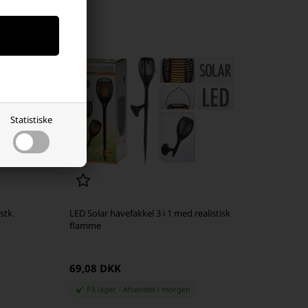
Statistiske
stk.
LED Solar havefakkel 3 i 1 med realistisk
flamme
69,08 DKK
På lager
-
Afsendes
i morgen