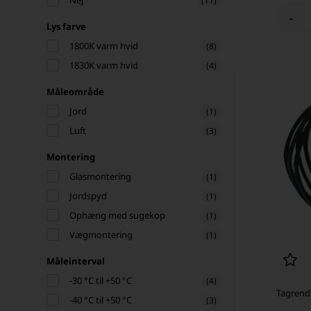
Nej
(11)
-
Lys farve
1800K varm hvid
(8)
1830K varm hvid
(4)
Måleområde
Jord
(1)
Luft
(3)
Montering
Glasmontering
(1)
Jordspyd
(1)
Ophæng med sugekop
(1)
Vægmontering
(1)
Måleinterval
-30 °C til +50 °C
(4)
Tagrende
-40 °C til +50 °C
(3)