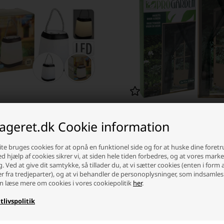
m Hvid Bordlampe
Pro Garden Myggenet til Dør 220
lageret.dk Cookie information
2 stk., Sort
 stykpris: 26,50 DKK
te bruges cookies for at opnå en funktionel side og for at huske dine foret
 DKK
13,35 DKK
Ved hjælp af cookies sikrer vi, at siden hele tiden forbedres, og at vores mark
g. Ved at give dit samtykke, så tillader du, at vi sætter cookies (enten i form 
ager
-
Afsendes
i morgen
På lager
-
Afsendes
i morgen
er fra tredjeparter), og at vi behandler de personoplysninger, som indsamles
n læse mere om cookies i vores cookiepolitik
her
.
+
-
+
tlivspolitik