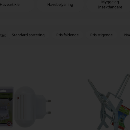
Mygge og
Haveartikler
Havebelysning
Insektfangere
Standard sortering
Pris faldende
Pris stigende
Ny
ter: