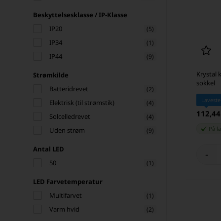
Beskyttelsesklasse / IP-Klasse
IP20
(5)
IP34
(1)
IP44
(9)
Krystal
Strømkilde
sokkel
Batteridrevet
(2)
Laveste
Elektrisk (til strømstik)
(4)
112,4
Solcelledrevet
(4)
På l
Uden strøm
(9)
Antal LED
-
50
(1)
LED Farvetemperatur
Multifarvet
(1)
Varm hvid
(2)