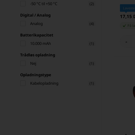
-50 °C til +50 °C
(2)
Laveste
Digital / Analog
17,15
Analog
(4)
På l
Batterikapacitet
-
10.000 mAh
(1)
Trådløs opladning
Nej
(1)
Opladningstype
Kabelopladning
(1)