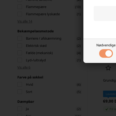
Flammepære
(10)
Flammepære lyskæde
(1)
Vis alle 14
Bekæmpelsesmetode
Barriere / afskærmning
(2)
Nødvendige
Elektrisk stød
(2)
Fælde (mekanisk)
(4)
Lyd-/ultralyd
(1)
Vis alle 6
Farve på sokkel
Grundig 
Hvid
(6)
Sort
(5)
Laveste
69,00
Dæmpbar
Ja
(2)
På l