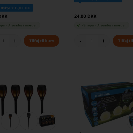
 stykpris: 15,00 DKK
 DKK
24,00 DKK
ager
-
Afsendes
i morgen
På lager
-
Afsendes
i morgen
+
-
+