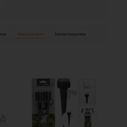
este
Mest populære
Største besparelse