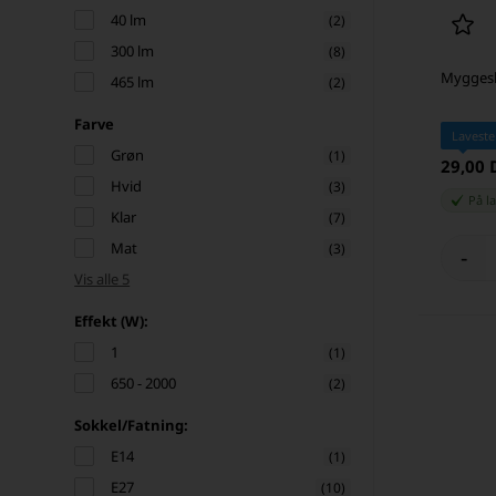
40 lm
(2)
300 lm
(8)
Mygges
465 lm
(2)
Farve
Laveste
Grøn
(1)
29,00
Hvid
(3)
På l
Klar
(7)
Mat
(3)
-
Vis alle 5
Effekt (W):
1
(1)
650 - 2000
(2)
Sokkel/Fatning:
E14
(1)
E27
(10)