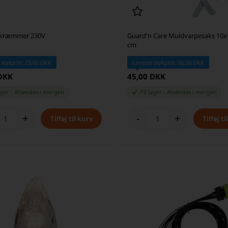
kræmmer 230V
Guard'n Care Muldvarpesaks 10x
cm
 stykpris: 25,00 DKK
Laveste stykpris: 36,50 DKK
 DKK
45,00 DKK
ager
-
Afsendes
i morgen
På lager
-
Afsendes
i morgen
+
-
+