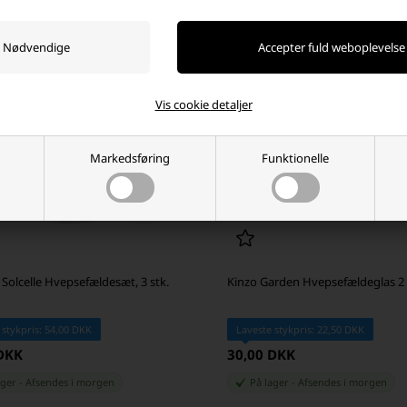
Vis cookie detaljer
Markedsføring
Funktionelle
Solcelle Hvepsefældesæt, 3 stk.
Kinzo Garden Hvepsefældeglas 2 
 stykpris: 54,00 DKK
Laveste stykpris: 22,50 DKK
 DKK
30,00 DKK
ager
-
Afsendes
i morgen
På lager
-
Afsendes
i morgen