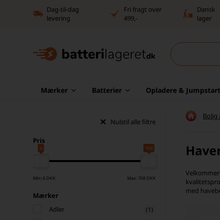
Dag-til-dag
Fri fragt over
Dansk
levering
499,-
lager
Mærker
Batterier
Opladere & Jumpstart
Bolig
Nulstil alle filtre
Pris
Have
6
768
Velkommen t
Min: 6 DKK
Max: 768 DKK
kvalitetspr
med havebel
Mærker
Adler
(1)