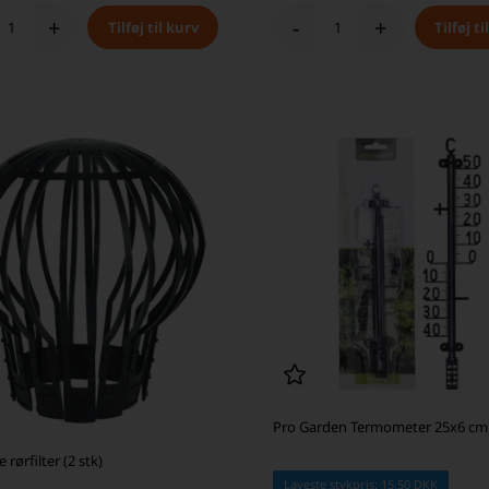
+
-
+
Pro Garden Termometer 25x6 cm,
 rørfilter (2 stk)
Laveste stykpris: 15,50 DKK