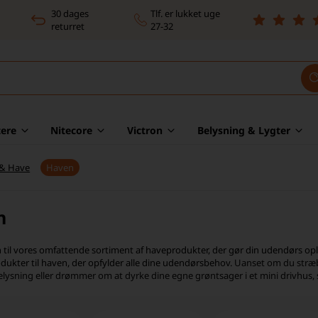
30 dages
Tlf. er lukket uge
returret
27-32
ere
Nitecore
Victron
Belysning & Lygter
 & Have
Haven
n
il vores omfattende sortiment af haveprodukter, der gør din udendørs oplev
odukter til haven, der opfylder alle dine udendørsbehov.
Uanset om du stræbe
ysning eller drømmer om at dyrke dine egne grøntsager i et mini drivhus, så 