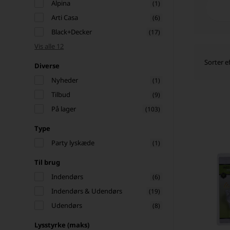
Alpina
(1)
Arti Casa
(6)
Black+Decker
(17)
Vis alle 12
Sorter ef
Diverse
Nyheder
(1)
Tilbud
(9)
På lager
(103)
Type
Party lyskæde
(1)
Til brug
Indendørs
(6)
Indendørs & Udendørs
(19)
Udendørs
(8)
Lysstyrke (maks)