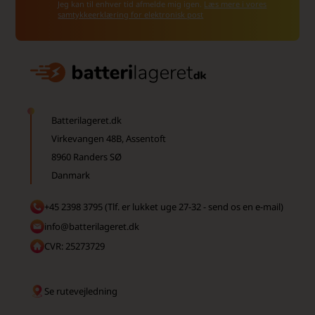
Jeg kan til enhver tid afmelde mig igen.
Læs mere i vores
samtykkeerklæring for elektronisk post
Batterilageret.dk
Virkevangen 48B, Assentoft
8960 Randers SØ
Danmark
+45 2398 3795 (Tlf. er lukket uge 27-32 - send os en e-mail)
info@batterilageret.dk
CVR: 25273729
Se rutevejledning