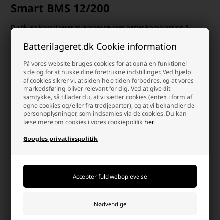
Smart BMS 12/200
Du får en kombineret strømbegrænser, batterikombination &
batteribeskytter i samme produkt. Du kan tilslutte enhver 12V
Batterilageret.dk Cookie information
generator, startbatter & oplader på en sikker måde til dit
Smart
lithium batteri
. Smart BMS overvåger dit batteri eller batteribank og
beskytter cellerne. Den kobler fra i tilfælde af lav batterispænding,
På vores website bruges cookies for at opnå en funktionel
høj batterispænding eller over temperatur. Den frakobler
side og for at huske dine foretrukne indstillinger. Ved hjælp
sammentidig generator, oplader eller jævnstrømskilde i tilfælde af
af cookies sikrer vi, at siden hele tiden forbedres, og at vores
markedsføring bliver relevant for dig. Ved at give dit
overstående ting.
samtykke, så tillader du, at vi sætter cookies (enten i form af
egne cookies og/eller fra tredjeparter), og at vi behandler de
Det samme som ved en Smart BMS CL, så kan du ved en Smart BMS
personoplysninger, som indsamles via de cookies. Du kan
12/200 tilslutte 12V generator, oplader, startbatteri mm. Den
læse mere om cookies i vores cookiepolitik
her
.
overvåger også din batteribank og batteri og beskytter cellerne i
batterierne. Den kobler fra i tilfælde af lav batterispænding, høj
Googles privatlivspolitik
batterispænding eller over temperatur. Den frakobler sammentidig
generator, oplader eller jævnstrømskilde i tilfælde af overstående
ting.
VE.Bus BMS & V2
Ligesom de andre produkter får du med VE.Bus BMS et produkt der