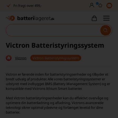
0
Fri fragt over 499,-
Dansk lager
30 dages returret
Tlf. er lukket uge 27-32
Victron Batteristyringssystem
1040+ glade kunder på Trustpilot
Victron
Victron Batteristyringssystem
Dag-til-dag levering
Fri fragt over 499,-
Victron er førende inden for batteristyringsenheder og tilbyder et
bredt udvalg af produkter. Alle vores batteristyringssystemer er
Dansk lager
udstyret med indbygget BMS (Battery Management System) og er
kompatible med Victrons lithium Smart batterier.
30 dages returret
Med Victron batteristyringsenheder kan du effektivt overvåge og
optimere din batteriladning og afladning. Victrons avancerede
Tlf. er lukket uge 27-32
teknologi sikrer optimal ydeevne og forlænget levetid for dine
batterier.
1040+ glade kunder på Trustpilot