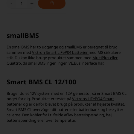
-
+
smallBMS
En smallBMS har to udgange og smallBMS er beregnet til brug
sammen med
Victron Smart LiFeP04 batterier
med M8 cirkulære
stik. Du kan ikke bruge produktet sammen med
MultiPlus eller
Quattro
, da smallBMS ingen ingen VE.Bus interface har.
Smart BMS CL 12/100
Bruger du et 12V system med en 12V generator, så er Smart BMS CL
noget for dig. Produktet er testet på
Victrons LiFePO4 Smart
batterier
og er derfor blevet brugt på produkter af højeste kvalitet.
Smart BMS CL overvåger dit batteri eller batteribank og beskytter
cellerne. Den kobler fra i tilfælde af lav batterispænding, høj
batterispænding eller over temperatur.