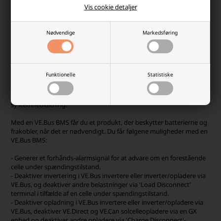
Vis cookie detaljer
beskytter hvert enkelt celle i dit
Victron lithium batteri
mod
overspænding, underspænding og over temperatur. Med den nye
V2 model får du ydeligere funktioner som:
Nødvendige
Markedsføring
- Fjernbetjente tænd/sluk-terminaler.
- Mulighed for at deaktivere VE.Direct og VE.Can
solcelleopladere
via
en
GX enhed
.
- Tillader kontrol af VE.Bus i
nverteren/opladeren
fra flere enheder,
såsom
Digital Multi Control
,
VE.Bus Smart dongle
og/eller en
GX
Funktionelle
Statistiske
enhed.
- Ekstra strømindgangs- og udgangsterminaler, der gør det muligt
for en GX-enhed at forblive strømforsynet i tilfælde af
systemnedlukning.
Med en VE.Bus BMS får du et produkt, der beskytter batterierne og
frakobler, når det er nødvendigt. Du får følgene muligheder med en
VE.Bus BMS:
- Generer et forhånds-alarmsignal for at advare om en forestående
celle under spændingstilstand.
- Deaktiver invertering i VE.Bus invertere eller inverter/opladere via
VE.Bus, og deaktiver andre belastninger via 'Load Disconnect'
terminal i tilfælde af en celle under spændingstilstand.
- Deaktiver opladning i VE.Bus invertere eller inverter/opladere via
VE.Bus, deaktiver VE.Direct og VE.Can solcelleopladere via en GX
enhed og deaktiver andre opladere via 'Charge Disconnect'-