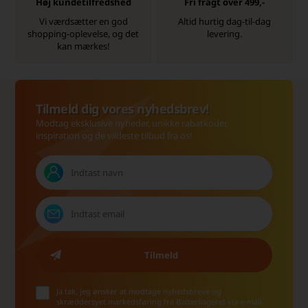
Høj kundetilfredshed
Fri fragt over 499,-
Vi værdsætter en god
Altid hurtig dag-til-dag
shopping-oplevelse, og det
levering.
kan mærkes!
Tilmeld dig vores nyhedsbrev!
Modtag eksklusive nyheder, unikke rabatkoder,
inspiration og de vildeste tilbud fra os!
Ja tak, jeg ønsker at modtage nyhedsbreve og
skræddersyet markedsføring fra Batterilageret via e-mail.