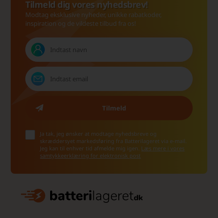
Tilmeld dig vores nyhedsbrev!
Modtag eksklusive nyheder, unikke rabatkoder,
inspiration og de vildeste tilbud fra os!
Ja tak, jeg ønsker at modtage nyhedsbreve og
skræddersyet markedsføring fra Batterilageret via e-mail.
Jeg kan til enhver tid afmelde mig igen.
Læs mere i vores
samtykkeerklæring for elektronisk post