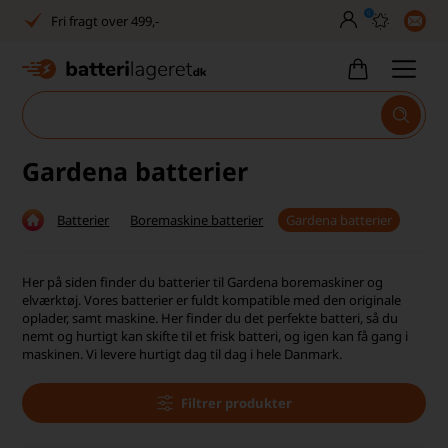
0
Fri fragt over 499,-
Dansk lager
30 dages returret
Tlf. er lukket uge 27-32
Gardena batterier
1040+ glade kunder på Trustpilot
Batterier
Boremaskine batterier
Gardena batterier
Dag-til-dag levering
Fri fragt over 499,-
Her på siden finder du batterier til Gardena boremaskiner og
elværktøj. Vores batterier er fuldt kompatible med den originale
Dansk lager
oplader, samt maskine. Her finder du det perfekte batteri, så du
nemt og hurtigt kan skifte til et frisk batteri, og igen kan få gang i
maskinen. Vi levere hurtigt dag til dag i hele Danmark.
30 dages returret
Tlf. er lukket uge 27-32
Filtrer produkter
1040+ glade kunder på Trustpilot