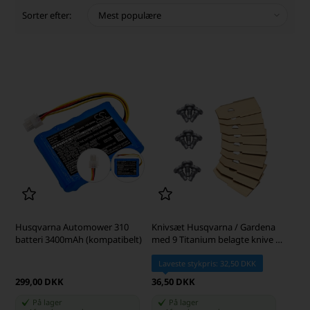
Sorter efter:
Husqvarna Automower 310
Knivsæt Husqvarna / Gardena
batteri 3400mAh (kompatibelt)
med 9 Titanium belagte knive og
skruer
Laveste stykpris: 32,50 DKK
299,00 DKK
36,50 DKK
På lager
På lager