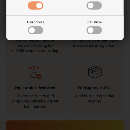
Funktionelle
Statistiske
Dag-til-dag levering
info@batterilageret.dk
Pakker bestilt man-tor
Kontakt os via e-mail, og vi
inden kl.15.30 og fre
besvarer så hurtig vi kan.
kl.14.00 sendes samme dag.
Høj kundetilfredshed
Fri fragt over 499,-
Vi værdsætter en god
Altid hurtig dag-til-dag
shopping-oplevelse, og det
levering.
kan mærkes!