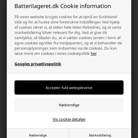
anbefaler dig at overholde:
Batterilageret.dk Cookie information
Opbevar altid batterierne uden for børns rækkevidde, da de
På vores website bruges cookies for at opnå en funktionel
kan risikere at sluge dem.
side og for at huske dine foretrukne indstillinger. Ved hjælp
af cookies sikrer vi, at siden hele tiden forbedres, og at vores
Hvis et batteri er lækket, så fjern indholdet fra apparatet, da
markedsføring bliver relevant for dig. Ved at give dit
det kan ødelægge det. Substansen kan virke ætsende, og
samtykke, så tillader du, at vi sætter cookies (enten i form af
det kan derfor være en god ide at bruge handsker, når du
egne cookies og/eller fra tredjeparter), og at vi behandler de
fjerner et lækket batteri.
personoplysninger, som indsamles via de cookies. Du kan
læse mere om cookies i vores cookiepolitik
her
.
Afskaf batteriet korrekt da det ellers kan skade miljøet. Hvis
du er i tvivl, om hvordan du skal afskaffe dine batterier, kan
Googles privatlivspolitik
du spørge din kommune til råds.
Shop hos Batterilageret
Hos Batterilageret er vi eksperter inden for branchen, og vi
forhandler kun batterier i den bedste kvalitet. Det er muligt at købe
vores storkøbpakker, hvor du sparer penge, men får samme høje
kvalitet. Vi har dag til dag levering i Danmark.
Vis cookie detaljer
Hvorfor handle hos batterilageret?
Der er mange gode grunde, men her er et par
Nødvendige
Markedsføring