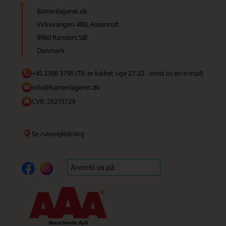
Batterilageret.dk
Virkevangen 48B, Assentoft
8960 Randers SØ
Danmark
+45 2398 3795 (Tlf. er lukket uge 27-32 - send os en e-mail)
info@batterilageret.dk
CVR: 25273729
Se rutevejledning