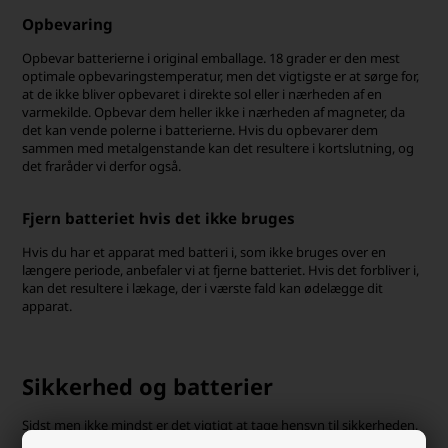
Opbevaring
Opbevar batterierne i original emballage. 18 grader er den mest
optimale opbevaringstemperatur, men det vigtigste er at sørge for,
at de ikke bliver opbevaret i direkte sol eller i nærheden af en
varmekilde. Opbevar dem heller ikke i nærheden af magneter, da
det kan vende polerne i batterierne. Hvis du opbevarer dem
sammen med metalgenstande kan det resultere i kortslutning, og
det fraråder vi derfor også.
Fjern batteriet hvis det ikke bruges
Hvis du har et apparat med batteri i, som ikke bruges over en
længere periode, anbefaler vi at fjerne batteriet. Hvis det forbliver i,
kan det resultere i lækage, der i værste fald kan ødelægge dit
apparat.
Sikkerhed og batterier
Sidst men ikke mindst er det vigtigt at tage hensyn til sikkerheden,
når du har med batterier at gøre. Der er nogle få retningslinjer, vi