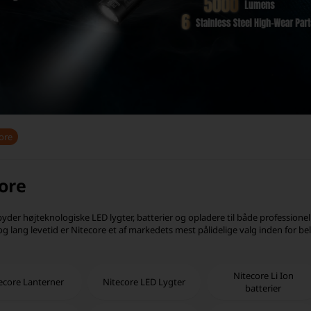
ore
ore
byder højteknologiske LED lygter, batterier og opladere til både professionel
og lang levetid er Nitecore et af markedets mest pålidelige valg inden for be
Nitecore Li Ion
ecore Lanterner
Nitecore LED Lygter
batterier