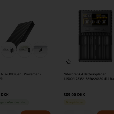
e NB20000 Gen3 Powerbank
Nitecore SC4 Batterioplader
Ah
14500/17335/18650/26650 til 4 Bat
0 DKK
389,00 DKK
ager
-
Afsendes
i dag
Ikke på lager