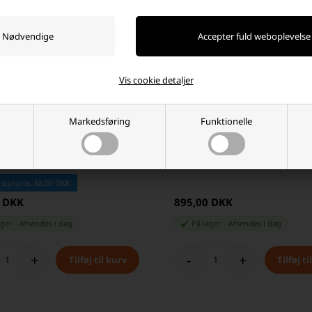
Vis cookie detaljer
Markedsføring
Funktionelle
e 18650 IMR18650 3100mAh 35A Li
Nitecore P23i Genopladelig LED 
eri
3000 Lumen
 stykpris: 88,00 DKK
0 DKK
895,00 DKK
ager
-
Afsendes
i dag
På lager
-
Afsendes
i dag
+
-
+