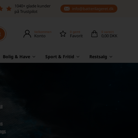
1040+ glade kunder
info@batterilageret.dk
på Trustpilot
Velkommen
0
gemt
0
vare(r)
Konto
Favorit
0,00 DKK
Bolig & Have
Sport & Fritid
Restsalg