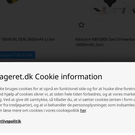
e 18650 NL1836 3600mAh Li Ion
Nitecore NB10000 Gen3 Powerba
10000mAh, Sort
 stykpris: 128,00 DKK
0 DKK
480,00 DKK
ager
-
Afsendes
i dag
På lager
-
Afsendes
i dag
lageret.dk Cookie information
+
-
+
te bruges cookies for at opnå en funktionel side og for at huske dine foret
Ved hjælp af cookies sikrer vi, at siden hele tiden forbedres, og at vores mark
g. Ved at give dit samtykke, så tillader du, at vi sætter cookies (enten i form 
er fra tredjeparter), og at vi behandler de personoplysninger, som indsamles
n læse mere om cookies i vores cookiepolitik
her
.
tlivspolitik