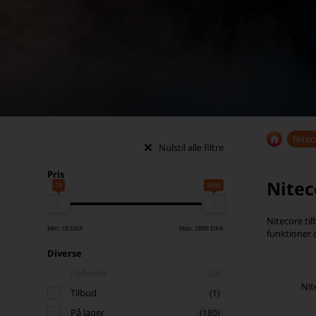
Nitec
Nulstil alle filtre
Pris
Nitec
18
2888
Nitecore til
Min: 18 DKK
Max: 2888 DKK
funktioner 
Diverse
Nyheder
(0)
Nit
Tilbud
(1)
På lager
(180)