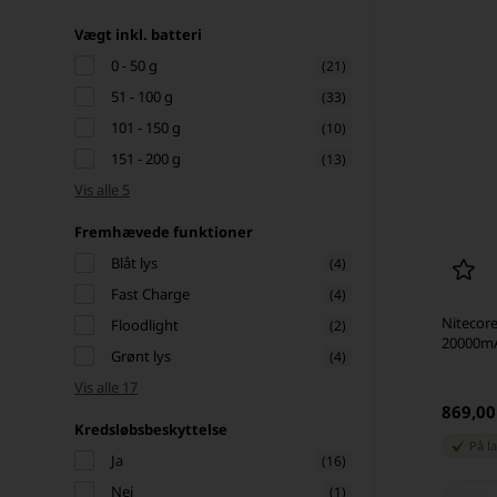
Vægt inkl. batteri
0 - 50 g
(21)
51 - 100 g
(33)
101 - 150 g
(10)
151 - 200 g
(13)
Vis alle 5
Fremhævede funktioner
Blåt lys
(4)
Fast Charge
(4)
Nitecor
Floodlight
(2)
20000m
Grønt lys
(4)
Vis alle 17
869,0
Kredsløbsbeskyttelse
På l
Ja
(16)
Nej
(1)