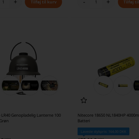
+
-
+
e LR40 Genopladelig Lanterne 100
Nitecore 18650 NL1840HP 4000mA
Grøn
Batteri
Laveste stykpris: 164,00 DKK