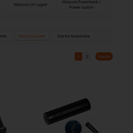
Nitecore Powerbank /
Nitecore UV Lygter
Power station
este
Mest populære
Største besparelse
1
2
Næste