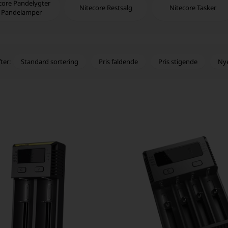
core Pandelygter
Nitecore Restsalg
Nitecore Tasker
 Pandelamper
Standard sortering
Pris faldende
Pris stigende
Ny
ter: