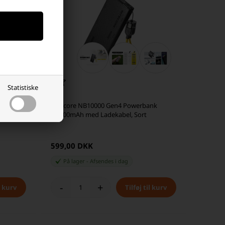
Statistiske
Lygte
Nitecore NB10000 Gen4 Powerbank
10.000mAh med Ladekabel, Sort
599,00 DKK
På lager
-
Afsendes
i dag
-
+