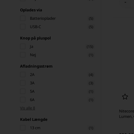
-
Oplades via
Batterioplader
(5)
USB-C
(5)
Knop på pluspol
Ja
(15)
Nej
(1)
Afladningsstrøm
2A
(4)
3A
(3)
5A
(1)
6A
(1)
Vis alle 8
Nitecor
Lumen, 
Kabel Længde
13 cm
(1)