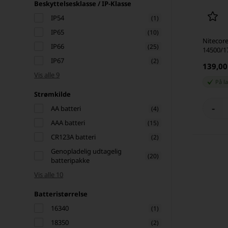
Beskyttelsesklasse / IP-Klasse
IP54
(1)
IP65
(10)
Nitecore
IP66
(25)
14500/17
IP67
(2)
139,0
Vis alle 9
På l
Strømkilde
-
AA batteri
(4)
AAA batteri
(15)
CR123A batteri
(2)
Genopladelig udtagelig
(20)
batteripakke
Vis alle 10
Batteristørrelse
16340
(1)
18350
(2)