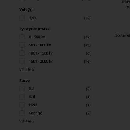
Nite
&
Volt (V):
3,6V
(10)
Lysstyrke (maks)
Sorter ef
0 - 500 lm
(27)
501 - 1000 lm
(25)
1001 - 1500 lm
(6)
1501 - 2000 lm
(16)
Vis alle 6
Farve
Blå
(2)
Gul
(1)
Hvid
(1)
Orange
(2)
Vis alle 6