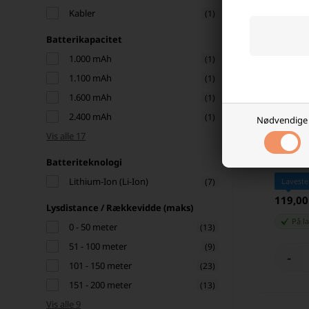
Kabler
(1)
Batterikapacitet
1.000 mAh
(1)
1.100 mAh
(1)
1.600 mAh
(1)
2.400 mAh
(1)
Nødvendige
Vis alle 17
Nitecor
Ion Batt
Batteriteknologi
Lithium-Ion (Li-Ion)
(7)
Laveste
119,0
Lysdistance / Rækkevidde (maks)
På l
0 - 50 meter
(13)
51 - 100 meter
(9)
-
101 - 150 meter
(23)
151 - 200 meter
(13)
Vis alle 9