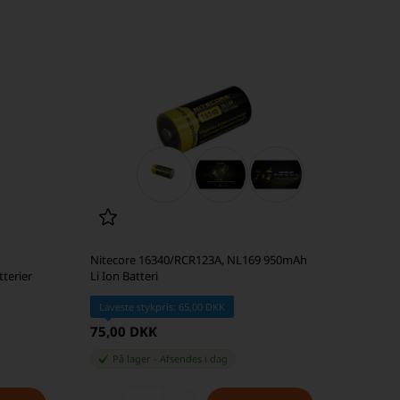
Nitecore 16340/RCR123A, NL169 950mAh
terier
Li Ion Batteri
Laveste stykpris: 65,00 DKK
75,00 DKK
På lager
-
Afsendes
i dag