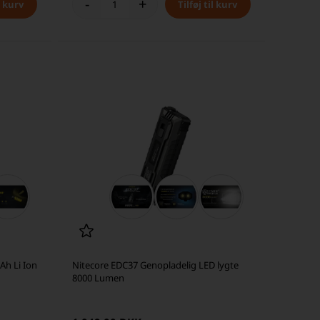
-
+
h Li Ion
Nitecore EDC37 Genopladelig LED lygte
8000 Lumen