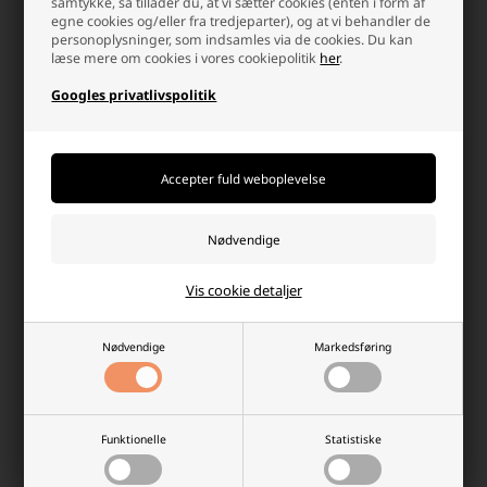
samtykke, så tillader du, at vi sætter cookies (enten i form af
egne cookies og/eller fra tredjeparter), og at vi behandler de
34,00 DKK
49,00 DKK
personoplysninger, som indsamles via de cookies. Du kan
læse mere om cookies i vores cookiepolitik
her
.
På lager
På lager
-
Afsendes
i dag
-
Afsendes
i dag
Googles privatlivspolitik
-
+
-
+
Vis cookie detaljer
Gul taskeparaply 55 cm
Nødvendige
Markedsføring
Børneparaply, Rød Kat
Funktionelle
Statistiske
34,00 DKK
29,00 DKK
På lager
På lager