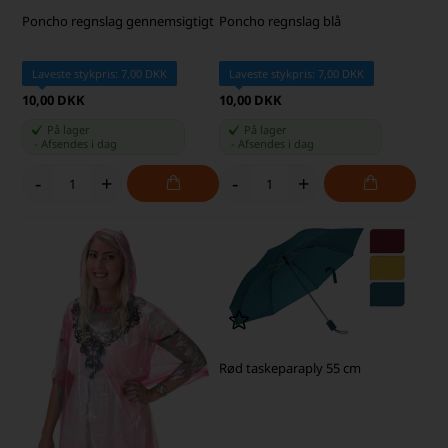
Poncho regnslag gennemsigtigt
Poncho regnslag blå
Laveste stykpris: 7,00 DKK
Laveste stykpris: 7,00 DKK
10,00 DKK
10,00 DKK
På lager
På lager
-
Afsendes
i dag
-
Afsendes
i dag
-
+
-
+
Rød taskeparaply 55 cm