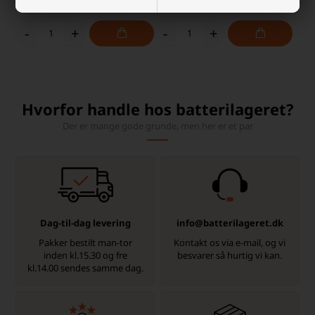
-
Afsendes
i dag
-
Afsendes
i dag
-
+
-
+
Hvorfor handle hos batterilageret?
Der er mange gode grunde, men her er et par
Dag-til-dag levering
info@batterilageret.dk
Pakker bestilt man-tor
Kontakt os via e-mail, og vi
inden kl.15.30 og fre
besvarer så hurtig vi kan.
kl.14.00 sendes samme dag.