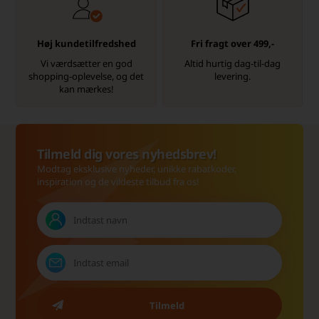
Høj kundetilfredshed
Fri fragt over 499,-
Vi værdsætter en god
Altid hurtig dag-til-dag
shopping-oplevelse, og det
levering.
kan mærkes!
Tilmeld dig vores nyhedsbrev!
Modtag eksklusive nyheder, unikke rabatkoder,
inspiration og de vildeste tilbud fra os!