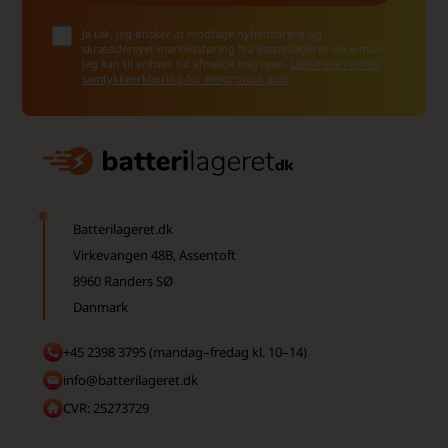
Ja tak, jeg ønsker at modtage nyhedsbreve og
skræddersyet markedsføring fra Batterilageret via e-mail.
Jeg kan til enhver tid afmelde mig igen.
Læs mere i vores
samtykkeerklæring for elektronisk post
Batterilageret.dk
Virkevangen 48B, Assentoft
8960 Randers SØ
Danmark
+45 2398 3795 (mandag–fredag kl. 10–14)
info@batterilageret.dk
CVR: 25273729