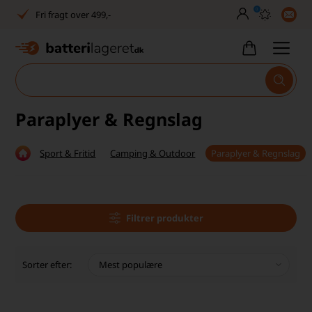
0
Fri fragt over 499,-
Dansk lager
30 dages returret
Man–fre kl. 10–14
Paraplyer & Regnslag
1040+ glade kunder på Trustpilot
Sport & Fritid
Camping & Outdoor
Paraplyer & Regnslag
Dag-til-dag levering
Fri fragt over 499,-
Dansk lager
Filtrer produkter
30 dages returret
Sorter efter:
Man–fre kl. 10–14
1040+ glade kunder på Trustpilot