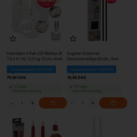
udendørs
brug
Udendørs 3-Pak LED Bloklys Ø:
Sugerør Ensfarvet
7,5 x H: 10, 12,5 og 15 cm, Hvid
Genanvendelige 50 stk., Sort
Laveste stykpris: 69,00 DKK
Laveste stykpris: 16,00 DKK
79,00 DKK
18,00 DKK
På lager
På lager
-
Afsendes
mandag
-
Afsendes
mandag
-
+
-
+