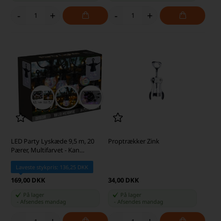
-
+
-
+
LED Party Lyskæde 9,5 m, 20
Proptrækker Zink
Pærer, Multifarvet - Kan
Forlænges
Laveste stykpris: 136,25 DKK
169,00 DKK
34,00 DKK
På lager
På lager
-
Afsendes
mandag
-
Afsendes
mandag