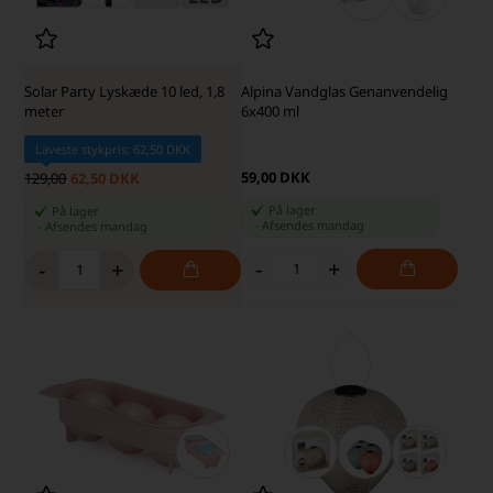
Solar Party Lyskæde 10 led, 1,8
Alpina Vandglas Genanvendelig
meter
6x400 ml
Laveste stykpris: 62,50 DKK
59,00 DKK
129,00
62,50 DKK
På lager
På lager
-
Afsendes
mandag
-
Afsendes
mandag
-
+
-
+