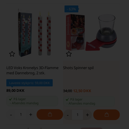
- 63%
SKARP PRIS · SKARP PRIS
LED Voks Kronelys 3D-Flamme
Shots Spinner spil
med Dannebrog, 2 stk.
Laveste stykpris: 59,00 DKK
89,00 DKK
34,00
12,50 DKK
På lager
På lager
-
Afsendes
mandag
-
Afsendes
mandag
-
+
-
+