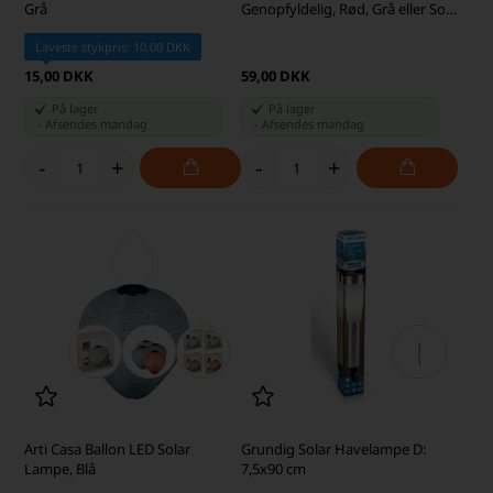
Grå
Genopfyldelig, Rød, Grå eller Sort
(Assorteret)
Laveste stykpris: 10,00 DKK
15,00 DKK
59,00 DKK
På lager
På lager
-
Afsendes
mandag
-
Afsendes
mandag
-
+
-
+
Arti Casa Ballon LED Solar
Grundig Solar Havelampe D:
Lampe, Blå
7,5x90 cm