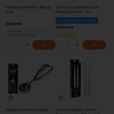
Vikingehat med Horn, Rød og
LED Party Lyskæde 9,5 m, 20
Hvid
Pærer, Varm Hvid - Kan
Forlænges
Laveste stykpris: 136,25 DKK
25,00 DKK
169,00 DKK
På lager
-
Afsendes
mandag
Ikke på lager
-
+
-
+
Iskugleske (55 mm iskugler)
LED Voks Stagelys med 3D-