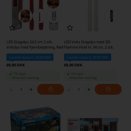
LED Stagelys 24,5 cm 2 stk.
LED Voks Stagelys med 3D-
Vokslys med Fjernbetjening, Rød
Flamme Hvid H: 34 cm, 2 stk.
Laveste stykpris: 59,00 DKK
Laveste stykpris: 59,00 DKK
69,00 DKK
69,00 DKK
På lager
På lager
-
Afsendes
mandag
-
Afsendes
mandag
-
+
-
+