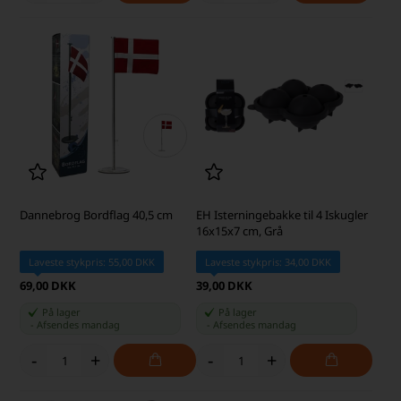
Dannebrog Bordflag 40,5 cm
EH Isterningebakke til 4 Iskugler
16x15x7 cm, Grå
Laveste stykpris: 55,00 DKK
Laveste stykpris: 34,00 DKK
69,00 DKK
39,00 DKK
På lager
På lager
-
Afsendes
mandag
-
Afsendes
mandag
-
+
-
+