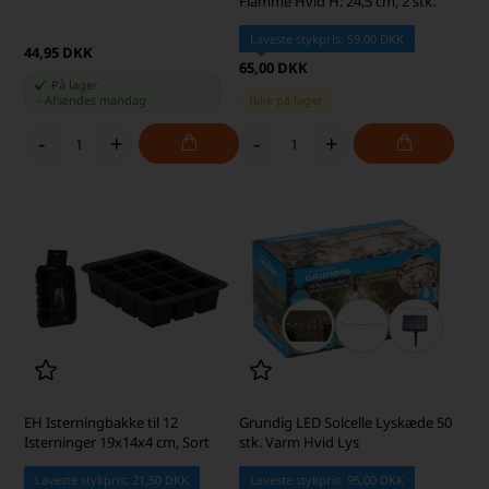
Flamme Hvid H: 24,5 cm, 2 stk.
Laveste stykpris: 59,00 DKK
44,95 DKK
65,00 DKK
På lager
-
Afsendes
mandag
Ikke på lager
-
+
-
+
EH Isterningbakke til 12
Grundig LED Solcelle Lyskæde 50
Isterninger 19x14x4 cm, Sort
stk. Varm Hvid Lys
Laveste stykpris: 21,50 DKK
Laveste stykpris: 95,00 DKK