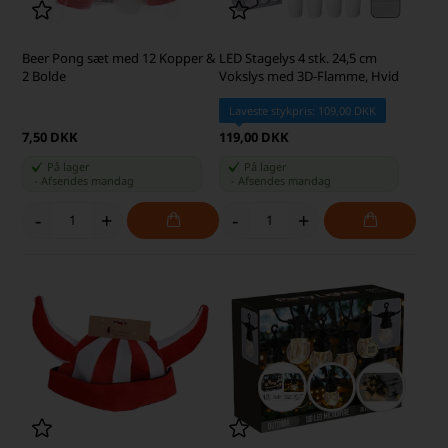
Beer Pong sæt med 12 Kopper &
LED Stagelys 4 stk. 24,5 cm
2 Bolde
Vokslys med 3D-Flamme, Hvid
Laveste stykpris: 109,00 DKK
7,50 DKK
119,00 DKK
På lager
På lager
-
Afsendes
mandag
-
Afsendes
mandag
-
+
-
+