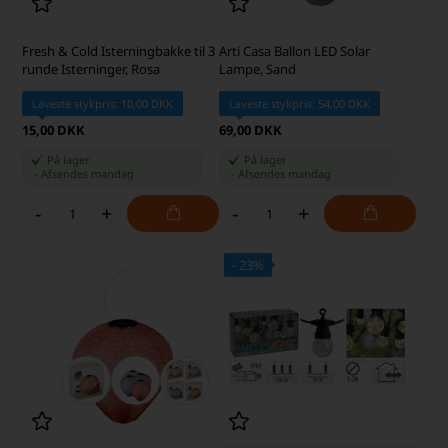
Fresh & Cold Isterningbakke til 3
Arti Casa Ballon LED Solar
runde Isterninger, Rosa
Lampe, Sand
Laveste stykpris: 10,00 DKK
Laveste stykpris: 54,00 DKK
15,00 DKK
69,00 DKK
På lager
På lager
-
Afsendes
mandag
-
Afsendes
mandag
-
+
-
+
- 23%
SKARP PRIS · SKARP PRIS