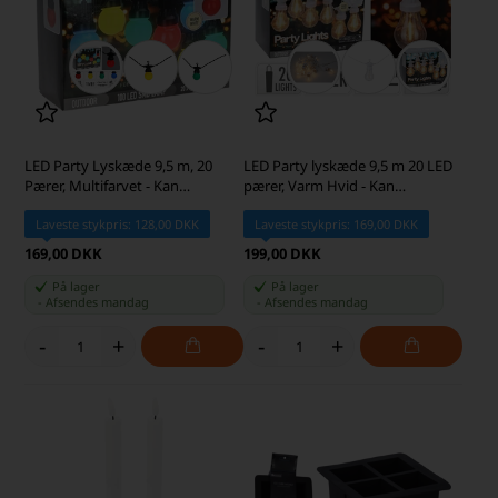
LED Party Lyskæde 9,5 m, 20
LED Party lyskæde 9,5 m 20 LED
Pærer, Multifarvet - Kan
pærer, Varm Hvid - Kan
Forlænges
forlænges
Laveste stykpris: 128,00 DKK
Laveste stykpris: 169,00 DKK
169,00 DKK
199,00 DKK
På lager
På lager
-
Afsendes
mandag
-
Afsendes
mandag
-
+
-
+