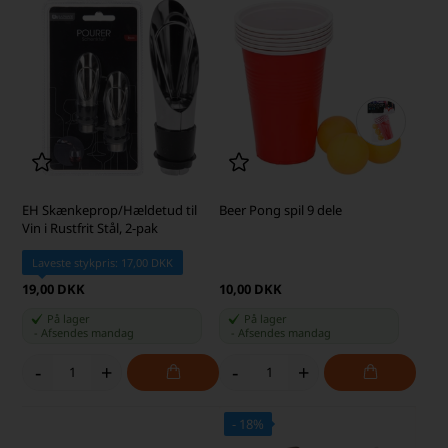
EH Skænkeprop/Hældetud til
Beer Pong spil 9 dele
Vin i Rustfrit Stål, 2-pak
Laveste stykpris: 17,00 DKK
19,00 DKK
10,00 DKK
På lager
På lager
-
Afsendes
mandag
-
Afsendes
mandag
-
+
-
+
- 18%
SKARP PRIS · SKARP PRIS