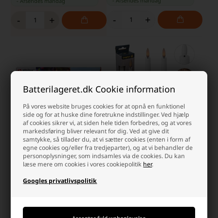
-
Afsendes
mandag
-
Afsendes
mandag
-
+
-
+
Batterilageret.dk Cookie information
På vores website bruges cookies for at opnå en funktionel
side og for at huske dine foretrukne indstillinger. Ved hjælp
af cookies sikrer vi, at siden hele tiden forbedres, og at vores
markedsføring bliver relevant for dig. Ved at give dit
samtykke, så tillader du, at vi sætter cookies (enten i form af
Alpina Vinglas Genanvendelig
LED Stagelys 24,5 cm 2 stk.
egne cookies og/eller fra tredjeparter), og at vi behandler de
6x200 ml
Vokslys med Fjernbetjening,
personoplysninger, som indsamles via de cookies. Du kan
Hvid
læse mere om cookies i vores cookiepolitik
her
.
Laveste stykpris: 53,00 DKK
Googles privatlivspolitik
59,00 DKK
64,00 DKK
På lager
Ikke på lager
-
Afsendes
mandag