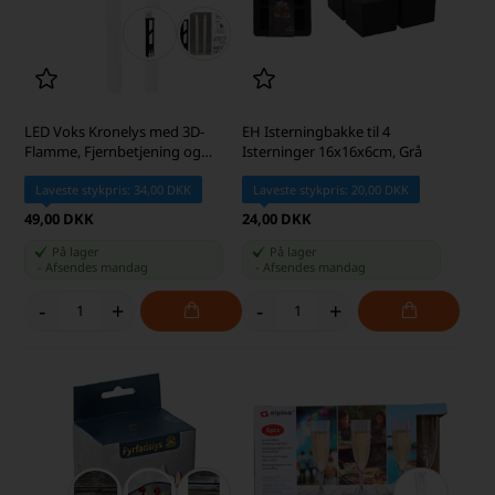
LED Voks Kronelys med 3D-
EH Isterningbakke til 4
Flamme, Fjernbetjening og
Isterninger 16x16x6cm, Grå
Timer, Hvid, 2 stk.
Laveste stykpris: 34,00 DKK
Laveste stykpris: 20,00 DKK
49,00 DKK
24,00 DKK
På lager
På lager
-
Afsendes
mandag
-
Afsendes
mandag
-
+
-
+