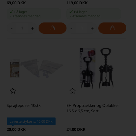
69,00 DKK
119,00 DKK
På lager
På lager
-
Afsendes
mandag
-
Afsendes
mandag
-
+
-
+
Sprøjteposer 10stk
EH Proptrækker og Oplukker
16,5 x 6,5 cm, Sort
Laveste stykpris: 10,00 DKK
20,00 DKK
24,00 DKK