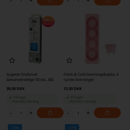
-
+
-
+
3 for 2
Mix selv
Sugerør Ensfarvet
Fresh & Cold Isterningebakke, 4
Genanvendelige 50 stk., Blå
runde Isterninger
39,00 DKK
12,50 DKK
På lager
På lager
-
Afsendes
mandag
-
Afsendes
mandag
-
+
-
+
- 25%
- 61%
· SKARP PRIS