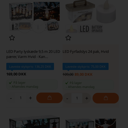
LED Party lyskæde 9,5 m 20 LED
LED Fyrfadslys 24 pak, Hvid
pærer, Varm Hvid - Kan
forlænges
Laveste stykpris: 136,25 DKK
Laveste stykpris: 75,00 DKK
169,00 DKK
109,00
89,00 DKK
På lager
På lager
-
Afsendes
mandag
-
Afsendes
mandag
-
+
-
+