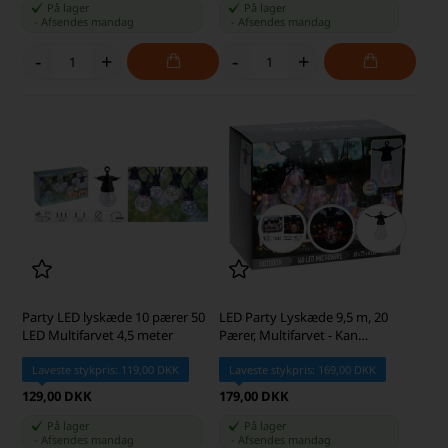
På lager
På lager
-
Afsendes
mandag
-
Afsendes
mandag
-
+
-
+
Party LED lyskæde 10 pærer 50
LED Party Lyskæde 9,5 m, 20
LED Multifarvet 4,5 meter
Pærer, Multifarvet - Kan
Forlænges
Laveste stykpris: 119,00 DKK
Laveste stykpris: 169,00 DKK
129,00 DKK
179,00 DKK
På lager
På lager
-
Afsendes
mandag
-
Afsendes
mandag