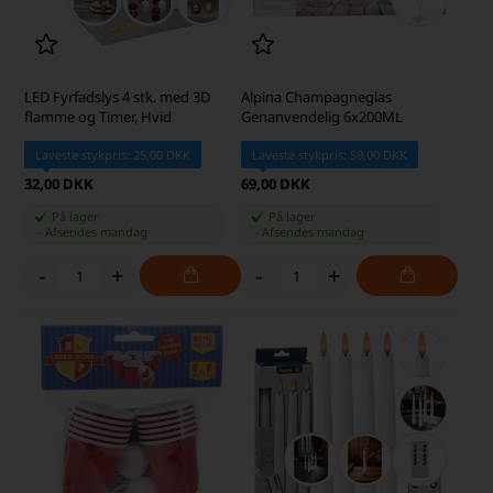
LED Fyrfadslys 4 stk. med 3D
Alpina Champagneglas
flamme og Timer, Hvid
Genanvendelig 6x200ML
Laveste stykpris: 25,00 DKK
Laveste stykpris: 59,00 DKK
32,00 DKK
69,00 DKK
På lager
På lager
-
Afsendes
mandag
-
Afsendes
mandag
-
+
-
+