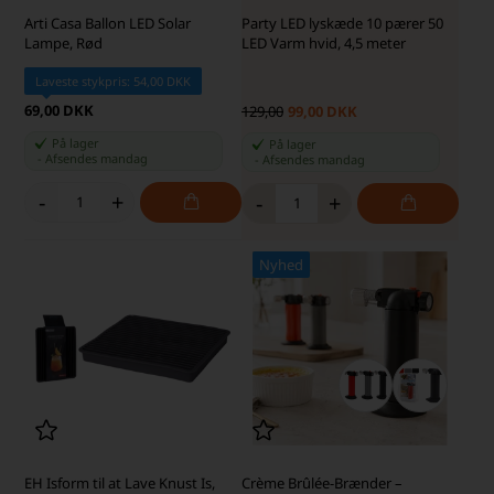
Arti Casa Ballon LED Solar
Party LED lyskæde 10 pærer 50
Lampe, Rød
LED Varm hvid, 4,5 meter
Laveste stykpris: 54,00 DKK
69,00 DKK
129,00
99,00 DKK
På lager
På lager
-
Afsendes
mandag
-
Afsendes
mandag
-
+
-
+
Nyhed
EH Isform til at Lave Knust Is,
Crème Brûlée-Brænder –