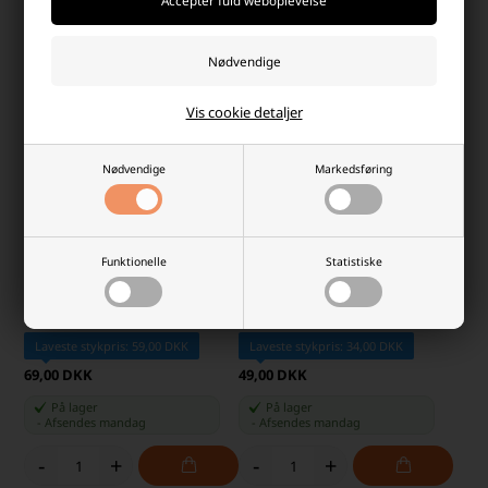
-
+
-
+
Vis cookie detaljer
Nødvendige
Markedsføring
Funktionelle
Statistiske
Wine saver med 2 vakuum
LED Voks Stagelys med 3D-
vinpropper
Flamme Rød H: 27 cm, 2 stk.
Laveste stykpris: 59,00 DKK
Laveste stykpris: 34,00 DKK
69,00 DKK
49,00 DKK
På lager
På lager
-
Afsendes
mandag
-
Afsendes
mandag
-
+
-
+