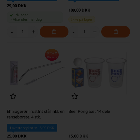
29,00 DKK
109,00 DKK
På lager
-
Afsendes
mandag
Ikke på lager
-
+
-
+
3 for 2
Mix selv
Eh Sugerør i rustfrit stål inkl. en
Beer Pong Sæt 14 dele
rensebørste, 4 stk.
Laveste stykpris: 15,00 DKK
25,00 DKK
15,00 DKK