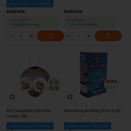
Laveste stykpris: 54,00 DKK
69,00 DKK
50,00 DKK
På lager
På lager
-
Afsendes
mandag
-
Afsendes
mandag
-
+
-
+
Arti Casa Ballon LED Solar
Dannebrog Bordflag 20 cm 3 stk.
Lampe, Lilla
Laveste stykpris: 54,00 DKK
Laveste stykpris: 99,00 DKK