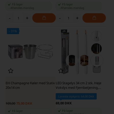
På lager
På lager
-
Afsendes
mandag
-
Afsendes
mandag
-
+
-
+
- 31%
SKARP PRIS · SKARP PRIS
EH Champagne Køler med Stativ
LED Stagelys 34 cm 2 stk. Høje
20x14 cm
Vokslys med Fjernbetjening,
Hvid
Laveste stykpris: 64,00 DKK
69,00 DKK
109,00
75,00 DKK
På lager
På lager