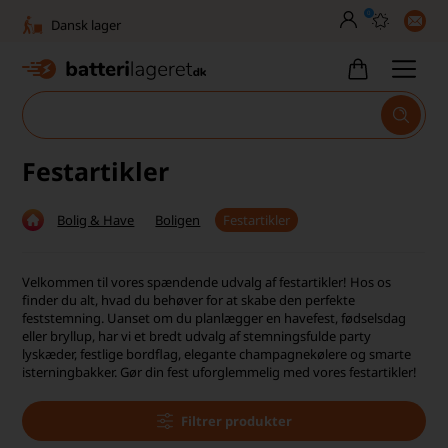
0
Dansk lager
30 dages returret
Tlf. er lukket uge 27-32
1040+ glade kunder på Trustpilot
Festartikler
Dag-til-dag levering
Bolig & Have
Boligen
Festartikler
Fri fragt over 499,-
Dansk lager
Velkommen til vores spændende udvalg af festartikler! Hos os
finder du alt, hvad du behøver for at skabe den perfekte
30 dages returret
feststemning. Uanset om du planlægger en havefest, fødselsdag
eller bryllup, har vi et bredt udvalg af stemningsfulde party
lyskæder, festlige bordflag, elegante champagnekølere og smarte
Tlf. er lukket uge 27-32
isterningbakker. Gør din fest uforglemmelig med vores festartikler!
1040+ glade kunder på Trustpilot
Filtrer produkter