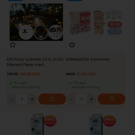
LED Party Lyskæde 2,5 m, 6 LED
Drikkespil for 4 personer
Filament Pærer med
Bølgeformede Skærme, Varm
199,00
149,00 DKK
64,00
25,00 DKK
Hvid
På lager
På lager
-
Afsendes
mandag
-
Afsendes
mandag
-
+
-
+
3 for 2
3 for 2
Mix selv
Mix selv