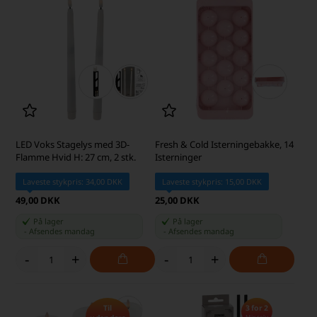
LED Voks Stagelys med 3D-
Fresh & Cold Isterningebakke, 14
Flamme Hvid H: 27 cm, 2 stk.
Isterninger
Laveste stykpris: 34,00 DKK
Laveste stykpris: 15,00 DKK
49,00 DKK
25,00 DKK
På lager
På lager
-
Afsendes
mandag
-
Afsendes
mandag
-
+
-
+
Til
3 for 2
Mix selv