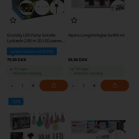
Grundig LED Party Solcelle
Alpina Longdrinkglas 6x400 ml
Lyskæde 2,85 m 20 LED pærer,
Varm Hvid
Laveste stykpris: 69,00 DKK
79,00 DKK
59,00 DKK
På lager
På lager
-
Afsendes
mandag
-
Afsendes
mandag
-
+
-
+
- 52%
SKARP PRIS · SKARP PRIS