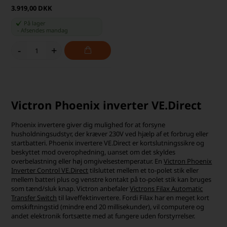
3.919,00 DKK
På lager
-
Afsendes
mandag
-
+
Victron Phoenix inverter VE.Direct
Phoenix invertere giver dig mulighed for at forsyne
husholdningsudstyr, der kræver 230V ved hjælp af et forbrug eller
startbatteri. Phoenix invertere VE.Direct er kortslutningssikre og
beskyttet mod overophedning, uanset om det skyldes
overbelastning eller høj omgivelsestemperatur. En
Victron Phoenix
Inverter Control VE.Direct
tilsluttet mellem et to-polet stik eller
mellem batteri plus og venstre kontakt på to-polet stik kan bruges
som tænd/sluk knap. Victron anbefaler
Victrons Filax Automatic
Transfer Switch
til laveffektinvertere. Fordi Filax har en meget kort
omskiftningstid (mindre end 20 millisekunder), vil computere og
andet elektronik fortsætte med at fungere uden forstyrrelser.