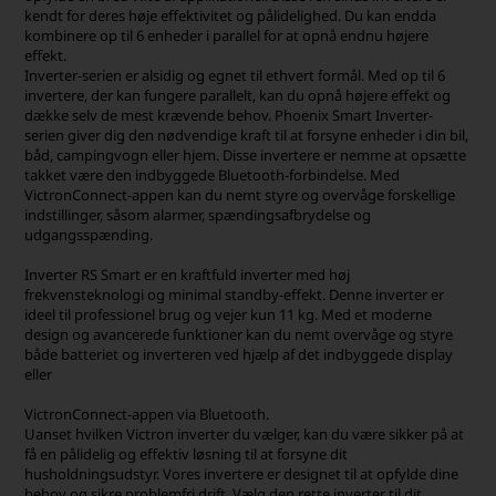
kendt for deres høje effektivitet og pålidelighed. Du kan endda
kombinere op til 6 enheder i parallel for at opnå endnu højere
effekt.
Inverter-serien er alsidig og egnet til ethvert formål. Med op til 6
invertere, der kan fungere parallelt, kan du opnå højere effekt og
dække selv de mest krævende behov. Phoenix Smart Inverter-
serien giver dig den nødvendige kraft til at forsyne enheder i din bil,
båd, campingvogn eller hjem. Disse invertere er nemme at opsætte
takket være den indbyggede Bluetooth-forbindelse. Med
VictronConnect-appen kan du nemt styre og overvåge forskellige
indstillinger, såsom alarmer, spændingsafbrydelse og
udgangsspænding.
Inverter RS Smart er en kraftfuld inverter med høj
frekvensteknologi og minimal standby-effekt. Denne inverter er
ideel til professionel brug og vejer kun 11 kg. Med et moderne
design og avancerede funktioner kan du nemt overvåge og styre
både batteriet og inverteren ved hjælp af det indbyggede display
eller
VictronConnect-appen via Bluetooth.
Uanset hvilken Victron inverter du vælger, kan du være sikker på at
få en pålidelig og effektiv løsning til at forsyne dit
husholdningsudstyr. Vores invertere er designet til at opfylde dine
behov og sikre problemfri drift. Vælg den rette inverter til dit