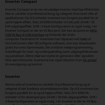
Inverter Compact
Inverter Compact er en ren sinusbølge-inverter med høj effektivitet.
Den er udviklet til professionel brug og velegnet til en bred vifte af
applikationer. Op til 6 enheder invertere kan fungere parallelt for at
opnå højere effekt. Seks 24/5000 enheder vil f.eks yde 24 kW / 30
kVA udgangseffekt. Drift i 3-faset konfiguration er også mulig. I en
Inverter Compact er der en VE.Bus-port. Der kan du putte en
MK3-
USB VE.Bus til USB-interface
og forbinde det til din
computer. Parametre for inverteren kan tilpasses ved hjælp af
VictronConnect eller VEConfigure software, som kan downloades
gratis fra vores hjemmeside. Det omfatter relæprogrammering,
indstillinger for over- og underspænding samt udgangsfrekvensen
og pandelsen. Dette relæ kan starte en generator eller signalere
flere alarmtilstande. Inverterne kan også tilsluttes til en
GX-enhed
til overvågning og kontrol.
Inverter
Denne serie af invertere er udviklet til professionel brug og er
velegnet til det bredeste anvendelsesområde. Op til 6 invertere kan
fungere parallelt for at opnå højere effekt. Seks 24 V 5000 VA-
enheder vil for eksempel give 24 kW / 30 kVA udgangseffekt. Drift i
3-faset konfiguration er også mulig. I en Inverter er der en VE.Bus-