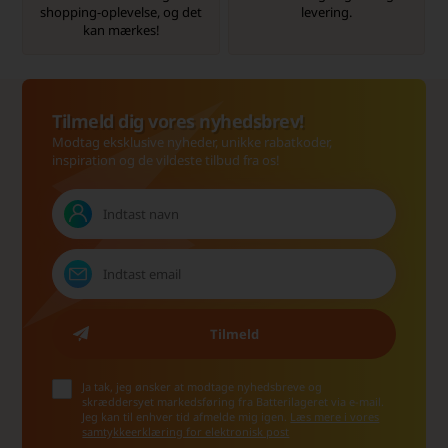
shopping-oplevelse, og det
levering.
kan mærkes!
Tilmeld dig vores nyhedsbrev!
Modtag eksklusive nyheder, unikke rabatkoder,
inspiration og de vildeste tilbud fra os!
Ja tak, jeg ønsker at modtage nyhedsbreve og
skræddersyet markedsføring fra Batterilageret via e-mail.
Jeg kan til enhver tid afmelde mig igen.
Læs mere i vores
samtykkeerklæring for elektronisk post