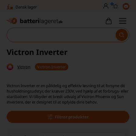
0
Dansk lager
30 dages returret
Tlf. er lukket uge 27-32
1040+ glade kunder på Trustpilot
Victron Inverter
Dag-til-dag levering
Victron
Victron Inverter
Fri fragt over 499,-
Dansk lager
Victron Inverter er en pålidelig og effektiv løsning til at forsyne dit
husholdningsudstyr, der kræver 230V, ved hjælp af et forbrugs- eller
30 dages returret
startbatteri. Vi tilbyder et bredt udvalg af Victron Phoenix og Sun
invertere, der er designet til at opfylde dine behov.
Tlf. er lukket uge 27-32
Filtrer produkter
1040+ glade kunder på Trustpilot