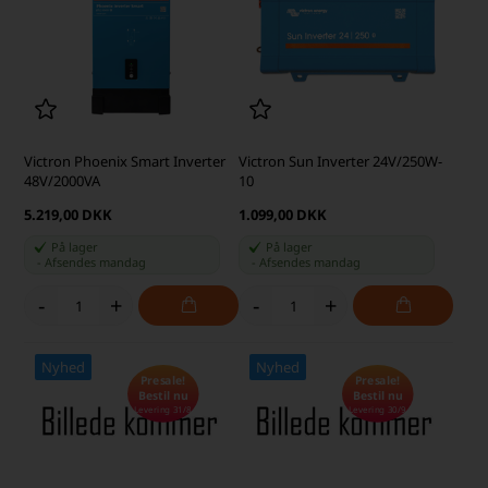
Victron Phoenix Smart Inverter
Victron Sun Inverter 24V/250W-
48V/2000VA
10
5.219,00 DKK
1.099,00 DKK
På lager
På lager
-
Afsendes
mandag
-
Afsendes
mandag
-
+
-
+
Nyhed
Nyhed
Presale!
Presale!
Bestil nu
Bestil nu
Levering 31/8
Levering 30/9