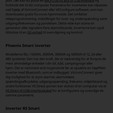
port. Der kan du putte en
MK3-USB VE.Bus til USB-interface
og
forbinde det til din computer. Parametre for inverteren kan tilpasses
ved hjælp af VictronConnect eller VEConfigure software, som kan
downloades gratis fra vores hjemmeside. Det omfatter
relæprogrammering, indstillinger for over- og underspænding samt
udgangsfrekvensen og pandelsen. Dette relæ kan starte en
generator eller signalere flere alarmtilstande. Inverterne kan også
tilsluttes til en
GX-enhed
til overvågning og kontrol.
Phoenix Smart inverter
Modellerne fås i 1600VA, 2000VA, 3000VA og 5000VA til 12, 24 eller
48V systemer. Den har den kraft, der er nødvendig for at forsyne de
mest almindelige enheder i din bil, båd, campingvogn eller
hjem. Det er nemmere end nogensinde før at opsætte en højeffekt-
inverter med Bluetooth, som er indbygget. VictronConnect giver
dig mulighed for at styre alarmer, alarmrelæer,
spændingsafbrydelse, udgangsspænding, frekvens, miljøtilstand og
andre funktioner. VE.Direct-porten kan sluttes til en computer via et
VE.Direct til USB-interfacekabel
for at konfigurere og overvåge de
samme parametre.
Inverter RS Smart