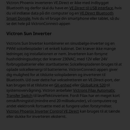
Victron Phoenix inverteren VE.Direct er ikke med indbygget
Bluetooth og derfor skal du have en
VE.Direct til USB interface
, hvis
du vil indlæse data på din computer og en
VE.Direct Bluetooth
Smart Dongle
, hvis du vil bruge din smartphone eller tablet, så du
se det hele på VictronConnect-appen
Victron Sun Inverter
Victrons Sun Inverter kombinerer en sinusbølge-inverter og en
PWM solcelleoplader i et enkelt kabinet. Det kræver ikke mange
ledninger, og installationen er nem. Inverteren kan forsyne
husholdningsudstyr, der kræver 230VAC, med 12V eller 24V
forbrugsbatterier eller startbatterier. Solcelleopladeren bruges til at
oplade solcelleenergi til batterierne. VictronConnect-appen giver
dig mulighed for at tilslutte solopladeren og inverteren til
Bluetooth. Ud over dette har vekselretteren en VE.Direct-port, der
kan bruges til at tilslutte en
GX-enhed
eller
GlobalLink 520
til
systemovervågning. Victron anbefaler
Victrons Filax Automatic
Transfer Switch
til laveffektinvertere. Fordi Filax har en meget kort
omskiftningstid (mindre end 20 millisekunder), vil computere og
andet elektronik fortsætte med at fungere uden forstyrrelser.
Victron Phoenix Inverter Control VE.Direct
kan bruges til at tænde
eller slukke for inverteren eksternt.