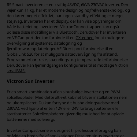
RS Smart-inverteren er en kraftig 48VDC, 6kVA 230VAC inverter. Den
vejer kun 11 kg, har et moderne design og højfrekvensteknologi, og
den kører meget effektivt, har ingen standby-effekt og er meget
støjsvag. Inverteren har et display, der kan vise oplysninger om
både batteriet og inverteren. VictronConnect-appen kan også
udlæse disse indstillinger via Bluetooth. Derudover har inverteren
en VE.Can-port der kan forbinde til en
GX-enhed
for at muliggøre
overvågning af systemet, datalogning og
fjernfirmwareopdateringer. VE.Direct-port forbindelse til en
GlobalLink 520
for at muliggøre dataovervågning fra afstand.
Programmerbart relæ, spændings- og temperaturfølerforbindelser
Derudover kan fjernindgangen konfigureres til at modtage
Victron
smallBMS.
Victron Sun Inverter
Er en smart kombination af en sinusbølge-inverter og en PWM
solcelleoplader. Med dette alt-i-et kabinet bliver installationen nem
og ukompliceret. Du kan forsyne dit husholdningsudstyr med
230VAC ved hjælp af enten 12V eller 24V forbrugsbatterier eller
startbatterier. Solcelleopladeren giver dig mulighed for at oplade
batterierne med solenergi.
Inverter Compact-serie er designet til professionel brug og kan
opfylde en bred vifte af applikationer. Disse ren sinus invertere er