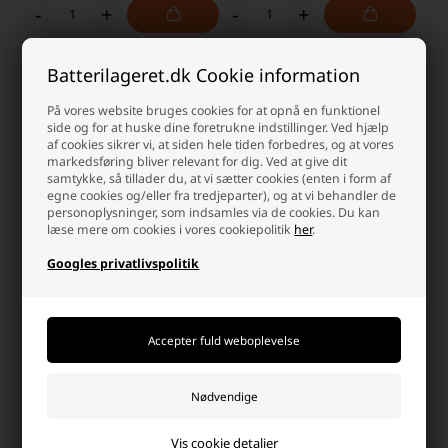
-
+
-
+
Batterilageret.dk Cookie information
På vores website bruges cookies for at opnå en funktionel
side og for at huske dine foretrukne indstillinger. Ved hjælp
af cookies sikrer vi, at siden hele tiden forbedres, og at vores
markedsføring bliver relevant for dig. Ved at give dit
samtykke, så tillader du, at vi sætter cookies (enten i form af
egne cookies og/eller fra tredjeparter), og at vi behandler de
personoplysninger, som indsamles via de cookies. Du kan
læse mere om cookies i vores cookiepolitik
her
.
Googles privatlivspolitik
Victron Phoenix smart Inverter
Victron Phoenix smart Inverter
48V/3000VA
48V/5000VA
7.199,00 DKK
10.799,00 DKK
På lager
På lager
-
Afsendes
mandag
-
Afsendes
mandag
-
+
-
+
Vis cookie detaljer