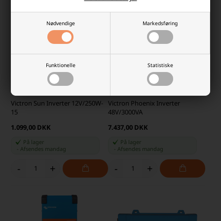
Nødvendige
Markedsføring
Funktionelle
Statistiske
Victron Sun Inverter 12V/250W-
Victron Phoenix Inverter
15
48V/3000VA
1.099,00 DKK
7.437,00 DKK
På lager
På lager
-
Afsendes
mandag
-
Afsendes
mandag
-
+
-
+