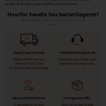
projekt og få mest muligt ud af din strømforsyning.
Hvorfor handle hos batterilageret?
Der er mange gode grunde, men her er et par
Dag-til-dag levering
info@batterilageret.dk
Pakker bestilt man-tor
Kontakt os via e-mail, og vi
inden kl.15.30 og fre
besvarer så hurtig vi kan.
kl.14.00 sendes samme dag.
Høj kundetilfredshed
Fri fragt over 499,-
Vi værdsætter en god
Altid hurtig dag-til-dag