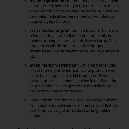
Høj energitæthed:
Lithium-ion-batterier har en høj
energitæthed, hvilket betyder, at de kan lagre meget
energi i forhold til deres vægt og størrelse. Dette gør
dem velegnede til bærbare enheder, hvor plads og
vægt er vigtige faktorer.
Lav selvudladning:
Lithium-ion-batterier har en lav
selvudladningsrate, hvilket betyder, at de mister en
minimal mængde energi, når de ikke er i brug. Dette
gør dem ideelle til enheder, der ikke bruges
regelmæssigt, da de bevarer deres ladning i længere
tid.
Ingen memory-effekt:
Lithium-ion-batterier lider
ikke af memory-effekten, som var et problem med
ældre batterityper som nikkel-cadmium. Dette
betyder, at de ikke behøver at blive fuldt afladet før
genopladning, hvilket giver mere fleksibilitet og
bekvemmelighed for brugeren.
Lang levetid:
Med korrekt pleje og vedligeholdelse
kan lithium-ion-batterier vare i mange år, hvilket gør
dem til en pålidelig strømkilde til en lang række
enheder.