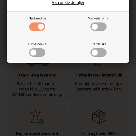
oplev forskellen. Køb dit Festool batteri hos os og få en
Vis cookie detaljer
pålidelig og effektiv strømkilde til dit boremaskine og
elværktøj.
Nødvendige
Markedsføring
Hvorfor handle hos batterilageret?
Der er mange gode grunde, men her er et par
Funktionelle
Statistiske
Dag-til-dag levering
info@batterilageret.dk
Pakker bestilt man-tor
Kontakt os via e-mail, og vi
inden kl.15.30 og fre
besvarer så hurtig vi kan.
kl.14.00 sendes samme dag.
Høj kundetilfredshed
Fri fragt over 499,-