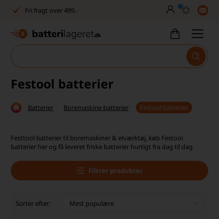
0
Fri fragt over 499,-
Dansk lager
30 dages returret
Tlf. er lukket uge 27-32
Festool batterier
1040+ glade kunder på Trustpilot
Batterier
Boremaskine batterier
Festool batterier
Dag-til-dag levering
Fri fragt over 499,-
Festtool batterier til boremaskiner & elværktøj, køb Festool
batterier her og få leveret friske batterier hurtigt fra dag til dag.
Dansk lager
Filtrer produkter
30 dages returret
Tlf. er lukket uge 27-32
Sorter efter:
1040+ glade kunder på Trustpilot