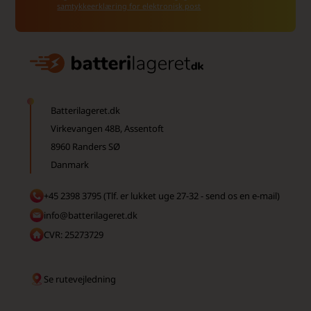
samtykkeerklæring for elektronisk post
Batterilageret.dk
Virkevangen 48B, Assentoft
8960 Randers SØ
Danmark
+45 2398 3795 (Tlf. er lukket uge 27-32 - send os en e-mail)
info@batterilageret.dk
CVR: 25273729
Se rutevejledning