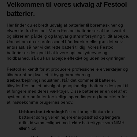
Velkommen til vores udvalg af Festool
batterier.
Her finder du et bredt udvalg af batterier til boremaskiner og
elværktøj fra Festool. Vores Festool batterier er af høj kvalitet
og sikrer en pålidelig og langvarig strømforsyning til dit arbejde.
Uanset om du er professionel håndværker eller gør-det-selv-
entusiast, så har vi det rette batteri til dig. Vores Festool
batterier er designet til at levere optimal ydeevne og
holdbarhed, så du kan arbejde effektivt og uden bekymringer.
Festool er kendt for at producere professionelle elværktøjer og
tilbehør af høj kvalitet til byggebranchen og
træbearbejdningsindustrien. Når det kommer til batterier,
tilbyder Festool et udvalg af genopladelige batterier designet til
at fungere med deres værktøjer. Disse batterier er en del af et
system, der omfatter forskellige spændinger og kapaciteter for
at imødekomme brugernes behov.
Lithium-ion-teknologi:
Festool bruger lithium-ion-
batterier, som giver en højere energitæthed og længere
driftstid sammenlignet med ældre batterityper som NiMH
eller NiCd.