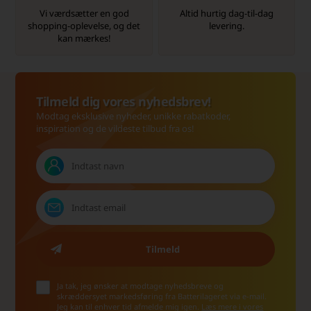
Vi værdsætter en god
Altid hurtig dag-til-dag
shopping-oplevelse, og det
levering.
kan mærkes!
Tilmeld dig vores nyhedsbrev!
Modtag eksklusive nyheder, unikke rabatkoder,
inspiration og de vildeste tilbud fra os!
Ja tak, jeg ønsker at modtage nyhedsbreve og
skræddersyet markedsføring fra Batterilageret via e-mail.
Jeg kan til enhver tid afmelde mig igen.
Læs mere i vores