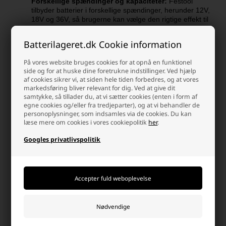
Forskellige spændinger og kapaciteter:
Festool
tilbyder batterier i forskellige spændinger, herunder 12V,
18V og 36V, så brugerne kan vælge den rigtige effekt til
deres specifikke applikationer.
Batterilageret.dk Cookie information
Kompatibilitet:
Festool-batterier er designet til at være
kompatible med deres brede udvalg af elværktøjer,
På vores website bruges cookies for at opnå en funktionel
hvilket giver brugerne fleksibilitet og bekvemmelighed.
side og for at huske dine foretrukne indstillinger. Ved hjælp
af cookies sikrer vi, at siden hele tiden forbedres, og at vores
Hurtig opladning:
Mange Festool-batterier understøtter
markedsføring bliver relevant for dig. Ved at give dit
hurtigopladningsteknologi, der reducerer nedetid og øger
samtykke, så tillader du, at vi sætter cookies (enten i form af
produktiviteten.
egne cookies og/eller fra tredjeparter), og at vi behandler de
personoplysninger, som indsamles via de cookies. Du kan
Robust design:
Festool-batterier er konstrueret til at
læse mere om cookies i vores cookiepolitik
her
.
være slidstærke og modstandsdygtige over for stød og
stød i krævende arbejdsmiljøer.
Googles privatlivspolitik
Det er vigtigt at vælge det rigtige batteri med den passende
spænding og kapacitet til dit Festool-værktøj for at sikre optimal
ydeevne og kompatibilitet. Festool tilbyder også en række
opladere designet til at arbejde med deres batterier, så du kan
oplade dem sikkert og effektivt.
Opgrader dit værktøj med et nyt Festool batteri i dag og