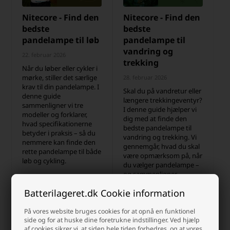
Nitecore - Find den
Nitecore - Find den
bedste
bedste
pandelampe til løb
pandelampe til
vandring og
22. februar 2026
trekking
Når du løber eller cykler i
mørke, stiller det særlige
28. februar 2026
krav til din pandelampe. I
Skal du på vandretur eller
denne guide
længere trekkingeventyr?
sammenligner vi tre
I denne guide hjælper vi
modeller og forklarer,
dig med at finde den
hvad specifikationerne
bedste pandelampe til
betyder i praksis – så du
vandring og trekking. Vi
nemmere kan finde den
gennemgår, hvad du skal
rette pandelampe til både
være opmærksom på, når
løb og cykling.
du vælger pandelampe –
og sammenligner
relevante Nitecore-
Batterilageret.dk Cookie information
modeller, så du nemt kan
finde den løsning, der
passer til både terræn,
På vores website bruges cookies for at opnå en funktionel
side og for at huske dine foretrukne indstillinger. Ved hjælp
turens længde og dit
af cookies sikrer vi, at siden hele tiden forbedres, og at vores
behov for lys.