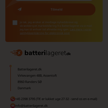
Ja tak, jeg ønsker at modtage nyhedsbreve og
skræddersyet markedsføring fra Batterilageret via e-mail.
Jeg kan til enhver tid afmelde mig igen.
Læs mere i vores
samtykkeerklæring for elektronisk post
Batterilageret.dk
Virkevangen 48B, Assentoft
8960 Randers SØ
Danmark
+45 2398 3795 (Tlf. er lukket uge 27-32 - send os en e-mail)
info@batterilageret.dk