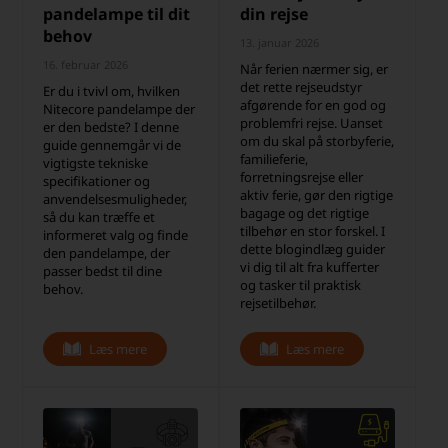
pandelampe til dit
din rejse
behov
13. januar 2026
16. februar 2026
Når ferien nærmer sig, er
det rette rejseudstyr
Er du i tvivl om, hvilken
afgørende for en god og
Nitecore pandelampe der
problemfri rejse. Uanset
er den bedste? I denne
om du skal på storbyferie,
guide gennemgår vi de
familieferie,
vigtigste tekniske
forretningsrejse eller
specifikationer og
aktiv ferie, gør den rigtige
anvendelsesmuligheder,
bagage og det rigtige
så du kan træffe et
tilbehør en stor forskel. I
informeret valg og finde
dette blogindlæg guider
den pandelampe, der
vi dig til alt fra kufferter
passer bedst til dine
og tasker til praktisk
behov.
rejsetilbehør.
Læs mere
Læs mere