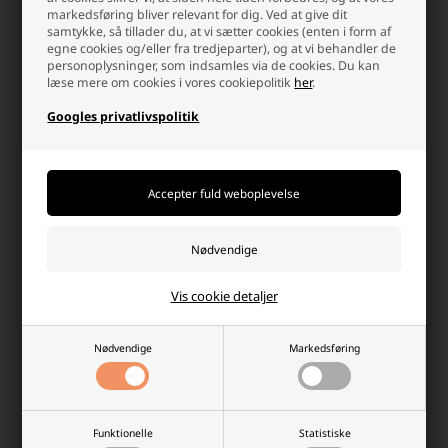
markedsføring bliver relevant for dig. Ved at give dit
samtykke, så tillader du, at vi sætter cookies (enten i form af
Læs mere
Læs mere
egne cookies og/eller fra tredjeparter), og at vi behandler de
personoplysninger, som indsamles via de cookies. Du kan
læse mere om cookies i vores cookiepolitik
her
.
Googles privatlivspolitik
Nitecore Bubble
Nitecore Tube V2.0
Lanterne
nøgleringslygte
26. september 2023
26. september 2023
Vis cookie detaljer
Nitecore Bubble
Med Nitecore Tube V2.0
lanternen er den ideelle
nøgleringslygten er du
følgesvend, der kan
klar til at lyse op i mørket
Nødvendige
Markedsføring
skabe en hyggelig
på en pålidelig og stilfuld
atmosfære og levere lys,
måde. Uanset om du
uanset hvor du er. Med
bruger den derhjemme, i
dens alsidighed, let
det fri eller som en
betjening og fortryllende
nødhjælpslygte, kan du
Funktionelle
Statistiske