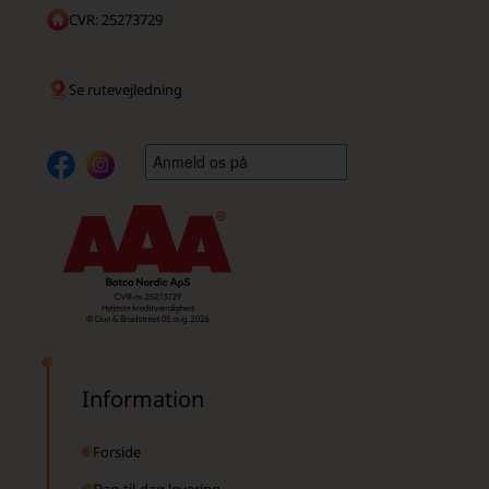
CVR: 25273729
Se rutevejledning
Information
Forside
Dag-til-dag levering