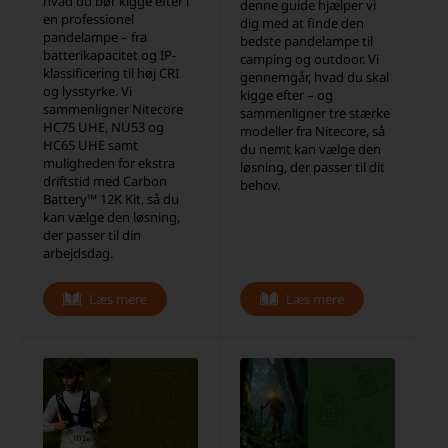
hvad du bør kigge efter i
denne guide hjælper vi
en professionel
dig med at finde den
pandelampe – fra
bedste pandelampe til
batterikapacitet og IP-
camping og outdoor. Vi
klassificering til høj CRI
gennemgår, hvad du skal
og lysstyrke. Vi
kigge efter – og
sammenligner Nitecore
sammenligner tre stærke
HC75 UHE, NU53 og
modeller fra Nitecore, så
HC65 UHE samt
du nemt kan vælge den
muligheden for ekstra
løsning, der passer til dit
driftstid med Carbon
behov.
Battery™ 12K Kit, så du
kan vælge den løsning,
der passer til din
arbejdsdag.
Læs mere
Læs mere