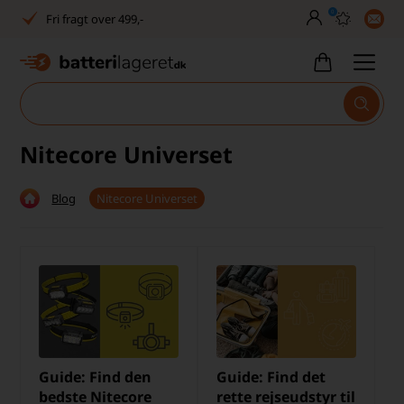
0
Fri fragt over 499,-
Dansk lager
30 dages returret
Tlf. er lukket uge 27-32
Nitecore Universet
1040+ glade kunder på Trustpilot
Blog
Nitecore Universet
Dag-til-dag levering
Fri fragt over 499,-
Dansk lager
30 dages returret
Tlf. er lukket uge 27-32
Guide: Find den
Guide: Find det
1040+ glade kunder på Trustpilot
bedste Nitecore
rette rejseudstyr til