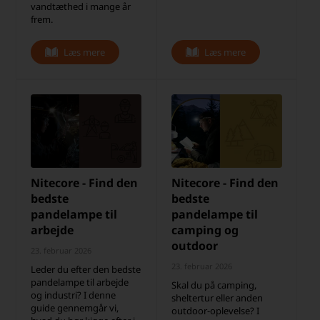
vandtæthed i mange år
frem.
Læs mere
Læs mere
Nitecore - Find den
Nitecore - Find den
bedste
bedste
pandelampe til
pandelampe til
arbejde
camping og
outdoor
23. februar 2026
23. februar 2026
Leder du efter den bedste
pandelampe til arbejde
Skal du på camping,
og industri? I denne
sheltertur eller anden
guide gennemgår vi,
outdoor-oplevelse? I