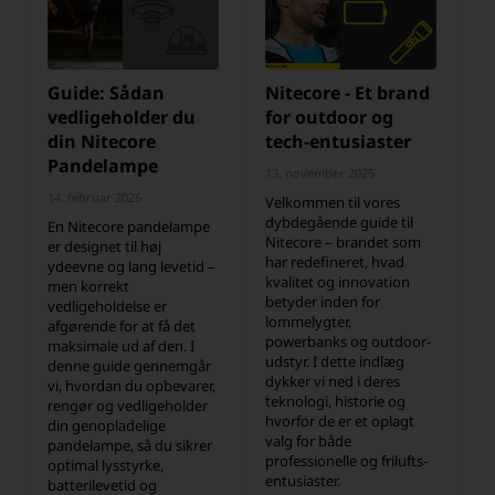
Guide: Sådan
Nitecore - Et brand
vedligeholder du
for outdoor og
din Nitecore
tech-entusiaster
Pandelampe
13. november 2025
14. februar 2026
Velkommen til vores
dybdegående guide til
En Nitecore pandelampe
Nitecore – brandet som
er designet til høj
har redefineret, hvad
ydeevne og lang levetid –
kvalitet og innovation
men korrekt
betyder inden for
vedligeholdelse er
lommelygter,
afgørende for at få det
powerbanks og outdoor-
maksimale ud af den. I
udstyr. I dette indlæg
denne guide gennemgår
dykker vi ned i deres
vi, hvordan du opbevarer,
teknologi, historie og
rengør og vedligeholder
hvorfor de er et oplagt
din genopladelige
valg for både
pandelampe, så du sikrer
professionelle og frilufts­
optimal lysstyrke,
entusiaster.
batterilevetid og