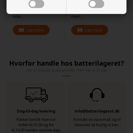
farver er Nitecore Bubble
stole på, at denne lille
den perfekte tilføjelse til
lygte leverer kraftigt lys,
din hverdag, både ude og
når du har brug for det
inde...
mest...
Læs mere
Læs mere
Hvorfor handle hos batterilageret?
Der er mange gode grunde, men her er et par
Dag-til-dag levering
info@batterilageret.dk
Pakker bestilt man-tor
Kontakt os via e-mail, og vi
inden kl.15.30 og fre
besvarer så hurtig vi kan.
kl.14.00 sendes samme dag.