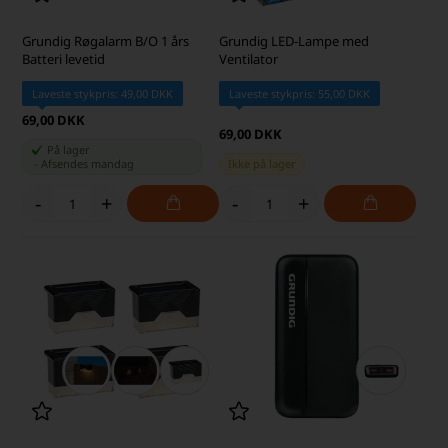
Grundig Røgalarm B/O 1 års
Grundig LED-Lampe med
Batteri levetid
Ventilator
Laveste stykpris: 49,00 DKK
Laveste stykpris: 55,00 DKK
69,00 DKK
69,00 DKK
På lager
-
Afsendes
mandag
Ikke på lager
-
+
-
+