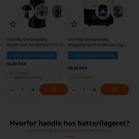
Grundig Genopladelig
Grundig Genopladelig
Mushroom Bordlampe H: 17,5
Myggelampe til Indendørs og
cm, Sort
Udendørs brug
Laveste stykpris: 42,00 DKK
Laveste stykpris: 44,00 DKK
54,00 DKK
49,00 DKK
På lager
-
Afsendes
mandag
Ikke på lager
-
+
-
+
Hvorfor handle hos batterilageret?
Der er mange gode grunde, men her er et par