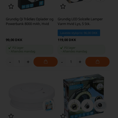
Grundig Qi Trådløs Oplader og
Grundig LED Solcelle Lamper
Powerbank 8000 mAh, Hvid
Varm Hvid Lys, 5 Stk.
Laveste stykpris: 96,00 DKK
99,00 DKK
119,00 DKK
På lager
På lager
-
Afsendes
mandag
-
Afsendes
mandag
-
+
-
+