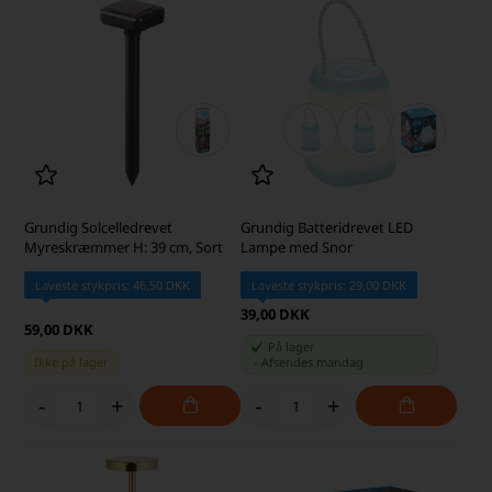
Grundig Solcelledrevet
Grundig Batteridrevet LED
Myreskræmmer H: 39 cm, Sort
Lampe med Snor
Laveste stykpris: 46,50 DKK
Laveste stykpris: 29,00 DKK
39,00 DKK
59,00 DKK
På lager
Ikke på lager
-
Afsendes
mandag
-
+
-
+