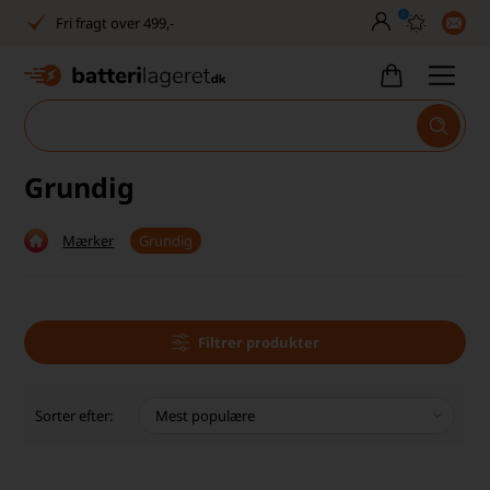
0
Dansk lager
30 dages returret
Tlf. er lukket uge 27-32
1040+ glade kunder på Trustpilot
Grundig
Dag-til-dag levering
Mærker
Grundig
Fri fragt over 499,-
Dansk lager
30 dages returret
Filtrer produkter
Tlf. er lukket uge 27-32
Sorter efter:
1040+ glade kunder på Trustpilot