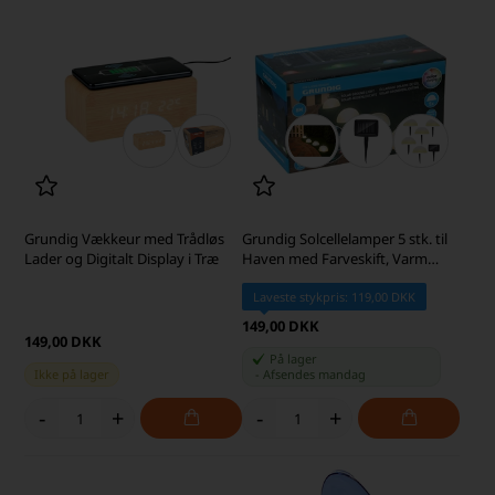
Grundig Vækkeur med Trådløs
Grundig Solcellelamper 5 stk. til
Lader og Digitalt Display i Træ
Haven med Farveskift, Varm
Hvid
Laveste stykpris: 119,00 DKK
149,00 DKK
149,00 DKK
På lager
Ikke på lager
-
Afsendes
mandag
-
+
-
+