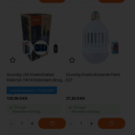
Grundig LED Insektdræber
Grundig Insektafvisende Pære
Elektrisk 1W til Indendørs Brug,
E27
Sort
Laveste stykpris: 119,00 DKK
129,00 DKK
37,50 DKK
På lager
På lager
-
Afsendes
mandag
-
Afsendes
mandag
-
+
-
+