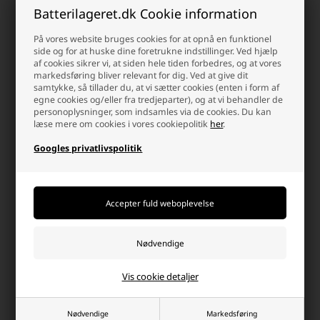
75,00 DKK
Batterilageret.dk Cookie information
På lager
-
Afsendes
mandag
Ikke på lager
På vores website bruges cookies for at opnå en funktionel
side og for at huske dine foretrukne indstillinger. Ved hjælp
-
+
-
+
af cookies sikrer vi, at siden hele tiden forbedres, og at vores
markedsføring bliver relevant for dig. Ved at give dit
samtykke, så tillader du, at vi sætter cookies (enten i form af
- 28%
egne cookies og/eller fra tredjeparter), og at vi behandler de
personoplysninger, som indsamles via de cookies. Du kan
læse mere om cookies i vores cookiepolitik
her
.
Googles privatlivspolitik
Grundig LED Solcelle Havelampe
Grundig Solar Havelampe D:
med Spyd, Sort
7,5x90 cm
50,00 DKK
Vis cookie detaljer
69,00
50,00 DKK
På lager
På lager
-
Afsendes
mandag
-
Afsendes
mandag
Nødvendige
Markedsføring