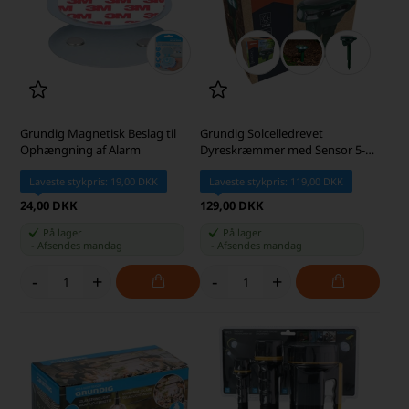
Grundig Magnetisk Beslag til
Grundig Solcelledrevet
Ophængning af Alarm
Dyreskræmmer med Sensor 5-
8m, Grøn
Laveste stykpris: 19,00 DKK
Laveste stykpris: 119,00 DKK
24,00 DKK
129,00 DKK
På lager
På lager
-
Afsendes
mandag
-
Afsendes
mandag
-
+
-
+