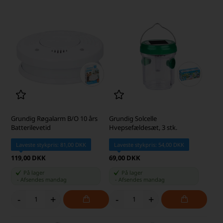
Grundig Røgalarm B/O 10 års
Grundig Solcelle
Batterilevetid
Hvepsefældesæt, 3 stk.
Laveste stykpris: 81,00 DKK
Laveste stykpris: 54,00 DKK
119,00 DKK
69,00 DKK
På lager
På lager
-
Afsendes
mandag
-
Afsendes
mandag
-
+
-
+