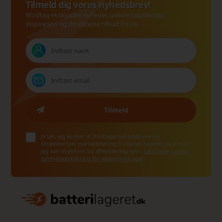
Tilmeld dig vores nyhedsbrev!
Modtag eksklusive nyheder, unikke rabatkoder,
inspiration og de vildeste tilbud fra os!
Ja tak, jeg ønsker at modtage nyhedsbreve og
skræddersyet markedsføring fra Batterilageret via e-mail.
Jeg kan til enhver tid afmelde mig igen.
Læs mere i vores
samtykkeerklæring for elektronisk post