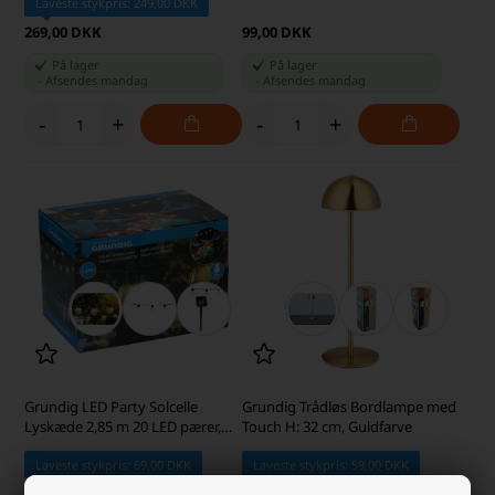
Laveste stykpris: 249,00 DKK
269,00 DKK
99,00 DKK
På lager
På lager
-
Afsendes
mandag
-
Afsendes
mandag
-
+
-
+
Grundig LED Party Solcelle
Grundig Trådløs Bordlampe med
Lyskæde 2,85 m 20 LED pærer,
Touch H: 32 cm, Guldfarve
Varm Hvid
Laveste stykpris: 69,00 DKK
Laveste stykpris: 59,00 DKK
79,00 DKK