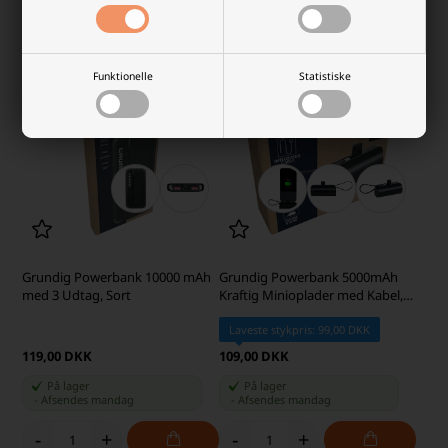
-
+
-
+
Funktionelle
Statistiske
Grundig Powerbank 10000 mAh
Grundig Powerbank 5000mAh
med 3 Udtag, Sort
Kraftig Minioplader med Kabel,
Sort
Laveste stykpris: 99,00 DKK
119,00 DKK
109,00 DKK
På lager
På lager
-
Afsendes
mandag
-
Afsendes
mandag
-
+
-
+