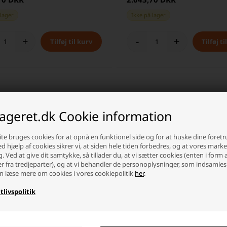
 lager
Ikke på lager
+
-
+
lageret.dk Cookie information
te bruges cookies for at opnå en funktionel side og for at huske dine foret
Ved hjælp af cookies sikrer vi, at siden hele tiden forbedres, og at vores mark
g. Ved at give dit samtykke, så tillader du, at vi sætter cookies (enten i form 
er fra tredjeparter), og at vi behandler de personoplysninger, som indsamles
n læse mere om cookies i vores cookiepolitik
her
.
tlivspolitik
e B131C Batteri 12V 130AH (+pol