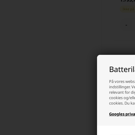
Ikke på
-
Batteri
På vores websi
indstillinger. 
relevant for di
cookies og/ell
cookies. Du ka
Googles priva
Vipiemm