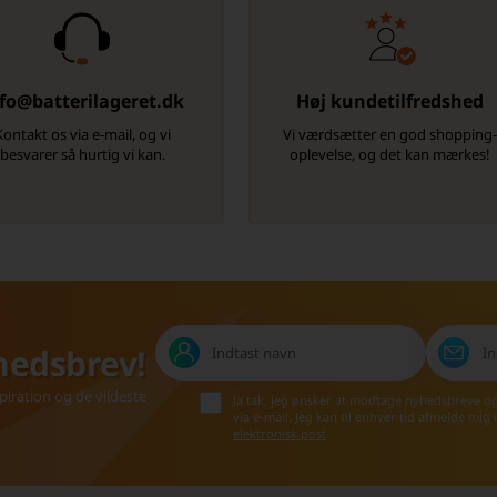
fo@batterilageret.dk
Høj kundetilfredshed
Kontakt os via e-mail, og vi
Vi værdsætter en god shopping
besvarer så hurtig vi kan.
oplevelse, og det kan mærkes!
hedsbrev!
iration og de vildeste
Ja tak, jeg ønsker at modtage nyhedsbreve o
via e-mail. Jeg kan til enhver tid afmelde mig
elektronisk post