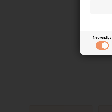
til venst
Laveste
2.243,
På l
Nødvendige
-