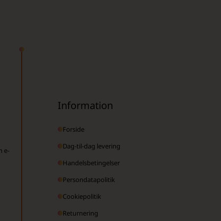
Information
Forside
Dag-til-dag levering
n e-
Handelsbetingelser
Persondatapolitik
Cookiepolitik
Returnering