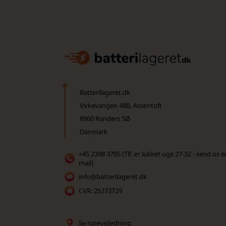
Batterilageret.dk
Virkevangen 48B, Assentoft
8960 Randers SØ
Danmark
+45 2398 3795 (Tlf. er lukket uge 27-32 - send os e
mail)
info@batterilageret.dk
CVR: 25273729
Se rutevejledning