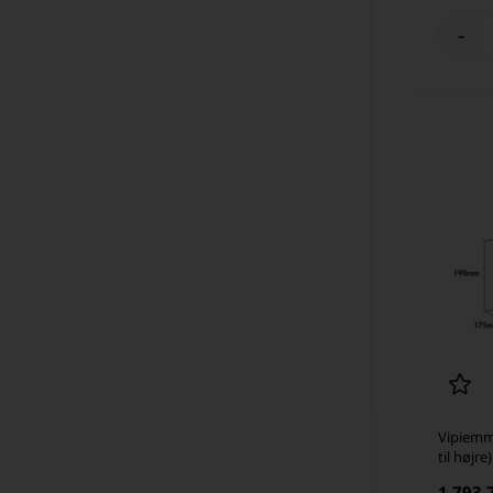
-
Vipiemm
til højre)
1.793,