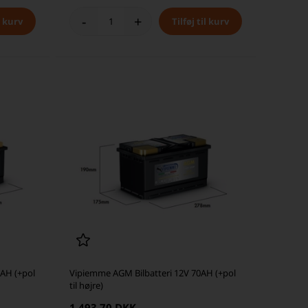
-
+
AH (+pol
Vipiemme AGM Bilbatteri 12V 70AH (+pol
til højre)
1.493,70 DKK