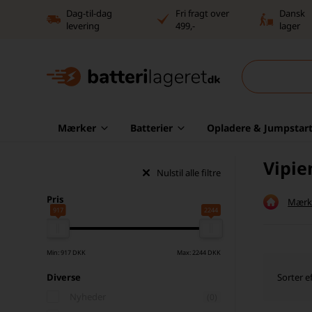
Dag-til-dag
Fri fragt over
Dansk
levering
499,-
lager
Mærker
Batterier
Opladere & Jumpstart
Vipi
Nulstil alle filtre
Pris
Mærk
917
2244
Min: 917 DKK
Max: 2244 DKK
Sorter ef
Diverse
Nyheder
(0)