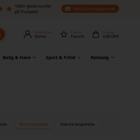
1040+ glade kunder
info@batterilageret.dk
på Trustpilot
Velkommen
0
gemt
0
vare(r)
Konto
Favorit
0,00 DKK
Bolig & Have
Sport & Fritid
Restsalg
este
Mest populære
Største besparelse