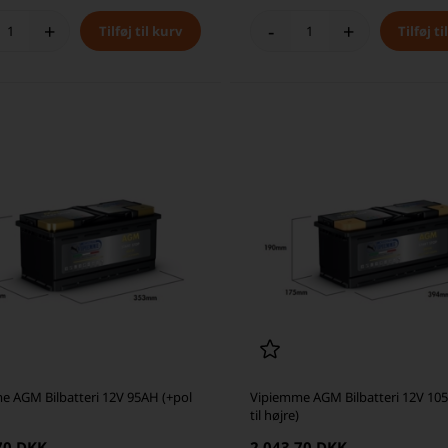
+
-
+
e AGM Bilbatteri 12V 95AH (+pol
Vipiemme AGM Bilbatteri 12V 105
til højre)
70 DKK
2.043,70 DKK