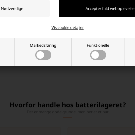
re)
 stykpris: 2.043,75 DKK
75 DKK
Vis cookie detaljer
ager
-
Afsendes
i dag
Markedsføring
Funktionelle
+
Hvorfor handle hos batterilageret?
Der er mange gode grunde, men her er et par