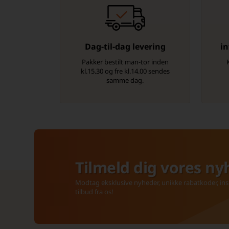
Dag-til-dag levering
in
Pakker bestilt man-tor inden
kl.15.30 og fre kl.14.00 sendes
samme dag.
Tilmeld dig vores ny
Modtag eksklusive nyheder, unikke rabatkoder, insp
tilbud fra os!