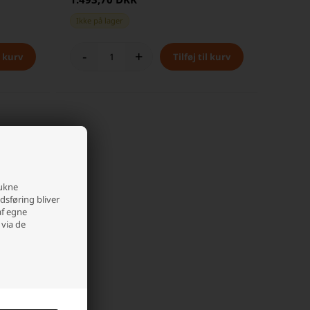
Ikke på lager
-
+
rukne
edsføring bliver
af egne
 via de