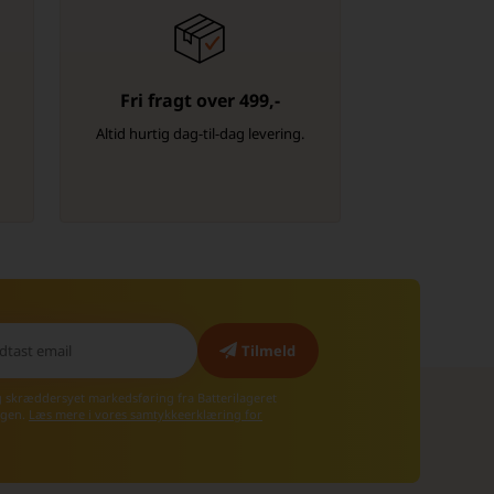
Fri fragt over 499,-
-
Altid hurtig dag-til-dag levering.
g skræddersyet markedsføring fra Batterilageret
 igen.
Læs mere i vores samtykkeerklæring for