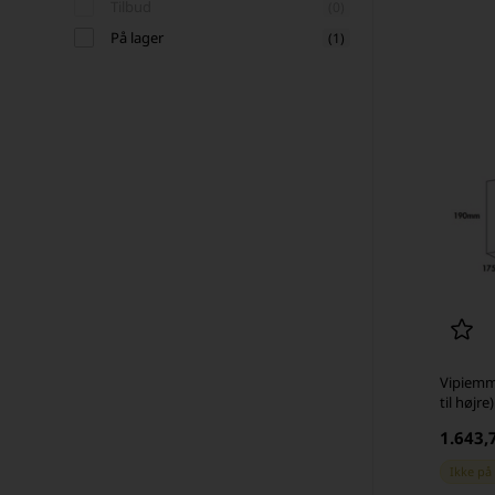
Tilbud
(0)
På lager
(1)
Vipiemm
til højre)
1.643,
Ikke på