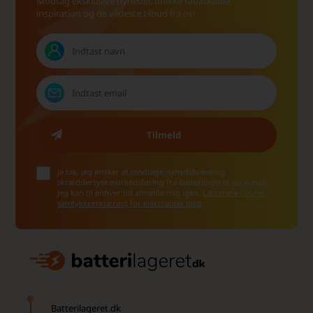
Modtag eksklusive nyheder, unikke rabatkoder,
inspiration og de vildeste tilbud fra os!
Ja tak, jeg ønsker at modtage nyhedsbreve og
skræddersyet markedsføring fra Batterilageret via e-mail.
Jeg kan til enhver tid afmelde mig igen.
Læs mere i vores
samtykkeerklæring for elektronisk post
Batterilageret.dk