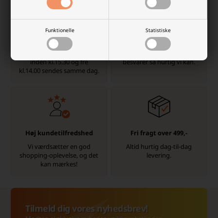
Funktionelle
Statistiske
Dag-til-dag levering
info@batterilageret.dk
Pakker bestilt man-tor
Kontakt os via e-mail, og vi
inden kl.15.30 og fre
besvarer så hurtig vi kan.
kl.14.00 sendes samme dag.
Høj kundetilfredshed
Fri fragt over 499,-
Vi værdsætter en god
Altid hurtig dag-til-dag
shopping-oplevelse, og det
levering.
kan mærkes!
Tilmeld dig vores nyhedsbrev!