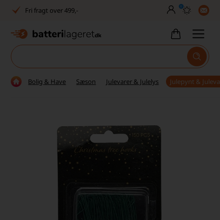
0
Fri fragt over 499,-
Dansk lager
30 dages returret
Tlf. er lukket uge 27-32
Bolig & Have
Sæson
Julevarer & Julelys
Julepynt & Juleva
1040+ glade kunder på Trustpilot
Dag-til-dag levering
Fri fragt over 499,-
Dansk lager
30 dages returret
Tlf. er lukket uge 27-32
1040+ glade kunder på Trustpilot