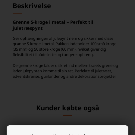
Beskrivelse
Grønne S-kroge i metal – Perfekt til
juletræspynt
Gør ophængningen af julepynt nem og sikker med disse
grønne S-kroge i metal. Pakken indeholder 100 små kroge
(35 mm) og 50 store kroge (60 mm), hvilket giver dig
fleksibilitet til både lette og tungere ophæng.
De grønne kroge falder diskret ind mellem træets grene og
lader julepynten komme til sin ret. Perfekte til juletræet,
adventskranse, guirlander og andre dekorationsprojekter.
Kunder købte også