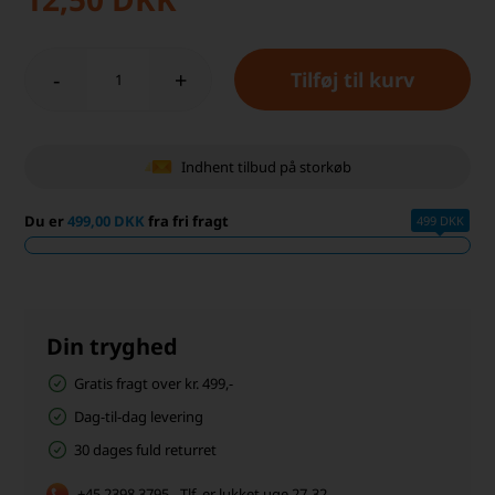
-
+
Indhent tilbud på storkøb
Du er
499,00 DKK
fra fri fragt
499 DKK
Din tryghed
Gratis fragt over kr. 499,-
Dag-til-dag levering
30 dages fuld returret
+45 2398 3795 - Tlf. er lukket uge 27-32