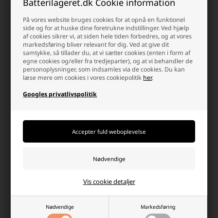
Batterilageret.dk Cookie information
På vores website bruges cookies for at opnå en funktionel
side og for at huske dine foretrukne indstillinger. Ved hjælp
af cookies sikrer vi, at siden hele tiden forbedres, og at vores
markedsføring bliver relevant for dig. Ved at give dit
samtykke, så tillader du, at vi sætter cookies (enten i form af
egne cookies og/eller fra tredjeparter), og at vi behandler de
personoplysninger, som indsamles via de cookies. Du kan
læse mere om cookies i vores cookiepolitik
her
.
S-Kroge til Juleophæng i
Maxell LR03/AAA Alkaline
Googles privatlivspolitik
Sølvfarvet Metal Små og Store,
Batterier 1,5 V, 32 stk
150 stk.
20,00 DKK
79,00 DKK
Afsendes
mandag
Afsendes
mandag
-
+
-
+
Hvorfor handle hos batterilageret?
Vis cookie detaljer
Der er mange gode grunde, men her er et par
Nødvendige
Markedsføring