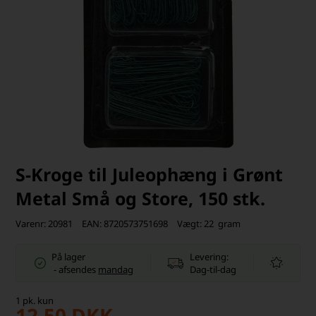
S-Kroge til Juleophæng i Grønt
Metal Små og Store, 150 stk.
Varenr:
20981
EAN:
8720573751698
Vægt:
22
gram
På lager
Levering:
-
afsendes
mandag
Dag-til-dag
1
pk.
kun
12,50
DKK