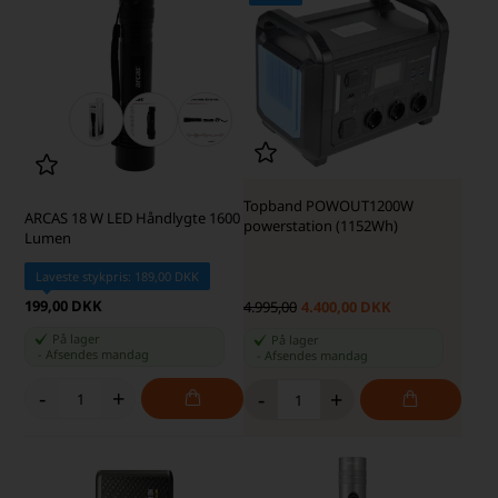
Topband POWOUT1200W
ARCAS 18 W LED Håndlygte 1600
powerstation (1152Wh)
Lumen
Laveste stykpris: 189,00 DKK
199,00 DKK
4.995,00
4.400,00 DKK
På lager
På lager
-
Afsendes
mandag
-
Afsendes
mandag
-
+
-
+