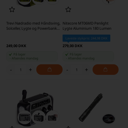
Trevi Nødradio med Håndsving,
Nitecore MT06MD Penlight
Solceller, Lygte og Powerbank
Lygte Aluminium 180 Lumen
500 mAh, Grøn
Laveste stykpris: 244,98 DKK
249,00 DKK
279,00 DKK
På lager
På lager
-
Afsendes
mandag
-
Afsendes
mandag
-
+
-
+