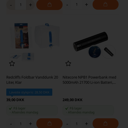
-
+
-
+
Redcliffs Foldbar Vanddunk 20
Nitecore NPB1 Powerbank med
Liter, Klar
5000mAh 21700 Li-ion Batteri,
Sort
Laveste stykpris: 28,50 DKK
39,00 DKK
249,00 DKK
På lager
På lager
-
Afsendes
mandag
-
Afsendes
mandag
-
+
-
+