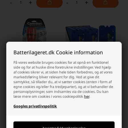
-
+
-
+
Batterilageret.dk Cookie information
På vores website bruges cookies for at opnå en funktionel
side og for at huske dine foretrukne indstillinger. Ved hjælp
af cookies sikrer vi, at siden hele tiden forbedres, og at vores
Gummilygte 1 LED med batterier
Køleelement (400g)
markedsføring bliver relevant for dig. Ved at give dit
samtykke, så tillader du, at vi sætter cookies (enten i form af
egne cookies og/eller fra tredjeparter), og at vi behandler de
Laveste stykpris: 99,00 DKK
Laveste stykpris: 17,50 DKK
personoplysninger, som indsamles via de cookies. Du kan
læse mere om cookies i vores cookiepolitik
her
.
109,00 DKK
25,00 DKK
Googles privatlivspolitik
På lager
På lager
-
Afsendes
mandag
-
Afsendes
mandag
-
+
-
+