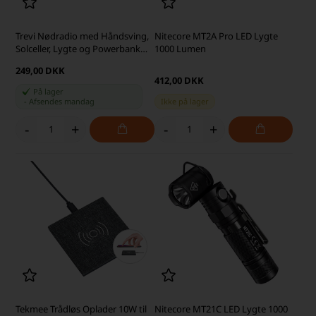
Trevi Nødradio med Håndsving,
Nitecore MT2A Pro LED Lygte
Solceller, Lygte og Powerbank
1000 Lumen
500 mAh, Grå
249,00 DKK
412,00 DKK
På lager
-
Afsendes
mandag
Ikke på lager
-
+
-
+
Tekmee Trådløs Oplader 10W til
Nitecore MT21C LED Lygte 1000