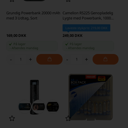
Grundig Powerbank 20000 mAh
Camelion RS225 Genopladelig
med 3 Udtag, Sort
Lygte med Powerbank, 1000
Lumen
Laveste stykpris: 219,00 DKK
169,00 DKK
249,00 DKK
På lager
På lager
-
Afsendes
mandag
-
Afsendes
mandag
-
+
-
+