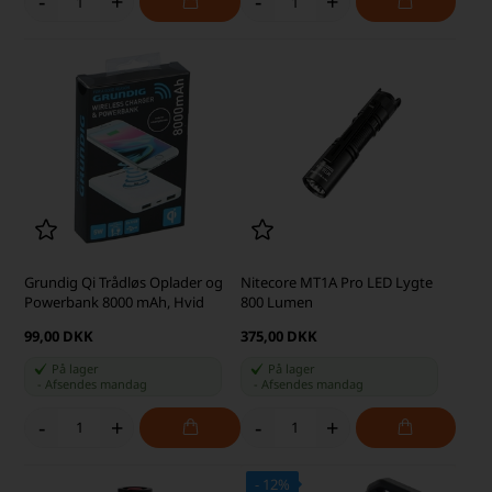
-
+
-
+
Grundig Qi Trådløs Oplader og
Nitecore MT1A Pro LED Lygte
Powerbank 8000 mAh, Hvid
800 Lumen
99,00 DKK
375,00 DKK
På lager
På lager
-
Afsendes
mandag
-
Afsendes
mandag
-
+
-
+
- 12%
SKARP PRIS · SKARP PRIS