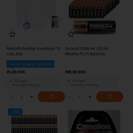
Redcliffs Foldbar Vanddunk 10
Duracell LR06/AA 120 stk.
Liter, Klar
Alkaline PLUS Batterier
Laveste stykpris: 18,00 DKK
25,00 DKK
599,00 DKK
På lager
På lager
-
Afsendes
mandag
-
Afsendes
mandag
-
+
-
+
- 25%
SKARP PRIS · SKARP PRIS