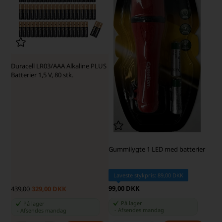
Duracell LR03/AAA Alkaline PLUS
Batterier 1,5 V, 80 stk.
Gummilygte 1 LED med batterier
Laveste stykpris: 89,00 DKK
99,00 DKK
439,00
329,00 DKK
På lager
På lager
-
Afsendes
mandag
-
Afsendes
mandag