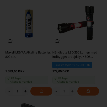
Maxell LR6/AA Alkaline Batterier,
Håndlygte LED 350 Lumen med
800 stk.
indbygget arbejdslys / SOS
funktion
Laveste stykpris: 169,00 DKK
1.399,00 DKK
179,00 DKK
På lager
På lager
-
Afsendes
mandag
-
Afsendes
mandag
-
+
-
+