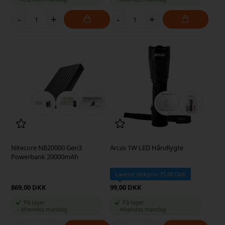
-
+
-
+
Nitecore NB20000 Gen3
Arcas 1W LED Håndlygte
Powerbank 20000mAh
Laveste stykpris: 75,00 DKK
869,00 DKK
99,00 DKK
På lager
På lager
-
Afsendes
mandag
-
Afsendes
mandag