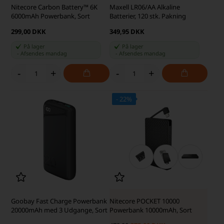
Nitecore Carbon Battery™ 6K
Maxell LR06/AA Alkaline
6000mAh Powerbank, Sort
Batterier, 120 stk. Pakning
299,00 DKK
349,95 DKK
På lager
På lager
-
Afsendes
mandag
-
Afsendes
mandag
-
+
-
+
- 22%
SKARP PRIS · SKARP PRIS
Goobay Fast Charge Powerbank
Nitecore POCKET 10000
20000mAh med 3 Udgange, Sort
Powerbank 10000mAh, Sort