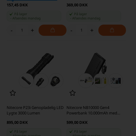
157,45 DKK
369,00 DKK
På lager
På lager
-
Afsendes
mandag
-
Afsendes
mandag
-
+
-
+
Nitecore P23i Genopladelig LED
Nitecore NB10000 Gen4
Lygte 3000 Lumen
Powerbank 10.000mAh med
Ladekabel, Sort
895,00 DKK
599,00 DKK
På lager
På lager
-
Afsendes
mandag
-
Afsendes
mandag