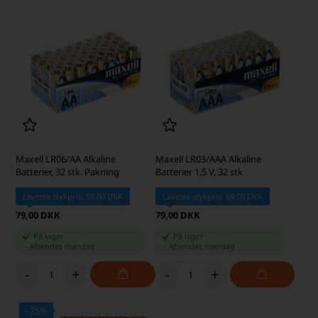
Maxell LR06/AA Alkaline
Maxell LR03/AAA Alkaline
Batterier, 32 stk. Pakning
Batterier 1,5 V, 32 stk
Laveste stykpris: 59,00 DKK
Laveste stykpris: 59,00 DKK
79,00 DKK
79,00 DKK
På lager
På lager
-
Afsendes
mandag
-
Afsendes
mandag
-
+
-
+
- 25%
SKARP PRIS · SKARP PRIS