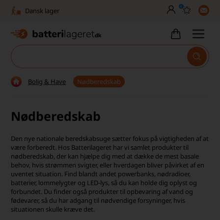
0
Dansk lager
30 dages returret
Tlf. er lukket uge 27-32
1040+ glade kunder på Trustpilot
Bolig & Have
Nødberedskab
Dag-til-dag levering
Nødberedskab
Fri fragt over 499,-
Dansk lager
Den nye nationale beredskabsuge sætter fokus på vigtigheden af at
være forberedt. Hos Batterilageret har vi samlet produkter til
30 dages returret
nødberedskab, der kan hjælpe dig med at dække de mest basale
behov, hvis strømmen svigter, eller hverdagen bliver påvirket af en
uventet situation. Find blandt andet powerbanks, nødradioer,
Tlf. er lukket uge 27-32
batterier, lommelygter og LED-lys, så du kan holde dig oplyst og
forbundet. Du finder også produkter til opbevaring af vand og
1040+ glade kunder på Trustpilot
fødevarer, så du har adgang til nødvendige forsyninger, hvis
situationen skulle kræve det.