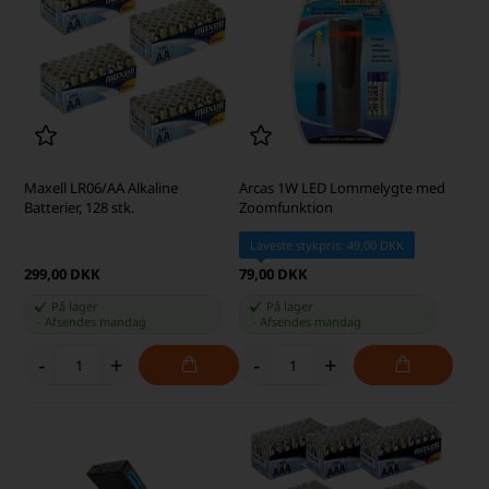
Maxell LR06/AA Alkaline
Arcas 1W LED Lommelygte med
Batterier, 128 stk.
Zoomfunktion
Laveste stykpris: 49,00 DKK
299,00 DKK
79,00 DKK
På lager
På lager
-
Afsendes
mandag
-
Afsendes
mandag
-
+
-
+