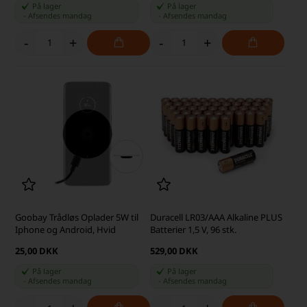
På lager
På lager
-
Afsendes
mandag
-
Afsendes
mandag
-
+
-
+
Goobay Trådløs Oplader 5W til
Duracell LR03/AAA Alkaline PLUS
Iphone og Android, Hvid
Batterier 1,5 V, 96 stk.
25,00 DKK
529,00 DKK
På lager
På lager
-
Afsendes
mandag
-
Afsendes
mandag