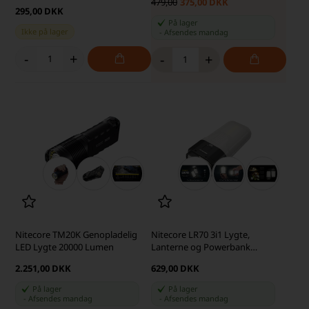
479,00
375,00 DKK
295,00 DKK
På lager
Ikke på lager
-
Afsendes
mandag
-
+
-
+
Nitecore TM20K Genopladelig
Nitecore LR70 3i1 Lygte,
LED Lygte 20000 Lumen
Lanterne og Powerbank
10000mAh, Hvid
2.251,00 DKK
629,00 DKK
På lager
På lager
-
Afsendes
mandag
-
Afsendes
mandag