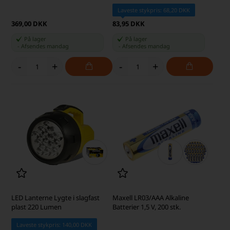
Laveste stykpris: 68,20 DKK
369,00 DKK
83,95 DKK
På lager
På lager
-
Afsendes
mandag
-
Afsendes
mandag
-
+
-
+
LED Lanterne Lygte i slagfast
Maxell LR03/AAA Alkaline
plast 220 Lumen
Batterier 1,5 V, 200 stk.
Laveste stykpris: 140,00 DKK