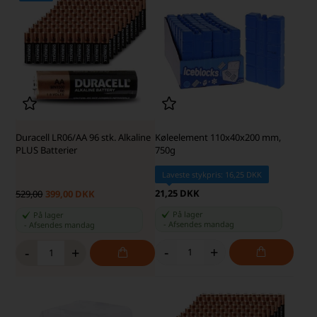
Duracell LR06/AA 96 stk. Alkaline
Køleelement 110x40x200 mm,
PLUS Batterier
750g
Laveste stykpris: 16,25 DKK
21,25 DKK
529,00
399,00 DKK
På lager
På lager
-
Afsendes
mandag
-
Afsendes
mandag
-
+
-
+